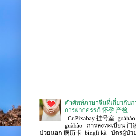
คำศัพท์ภาษาจีนที่เกี่ยวกับ
การฝากครรภ์ 怀孕 产检
Cr.Pixabay 挂号室 guàhào
guàhào การลงทะเบียน 门诊
ป่วยนอก 病历卡 bìnglì kǎ บัตรผู้ป่วย 