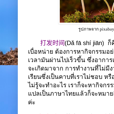
รูปภาพจาก pixaba
打发时间
(
Dǎ fā shí jiān
)
ก็
เบื่อหน่าย ต้องการหากิจกรรมอย่าง
เวลามันผ่านไปเร็วขึ้น ซึ่งอาการเ
จะเกิดมาจาก การทำงานที่ไม่มี
เรียนซึ่งเป็นคาบที่เราไม่ชอบ หรื
ไม่รู้จะทำอะไร เราก็จะหากิจกรรมอ
แปลเป็นภาษาไทยแล้วก็จะหมาย
ค่ะ