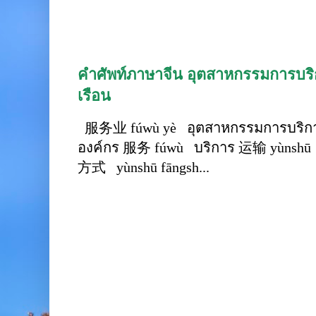
คำศัพท์ภาษาจีน อุตสาหกรรมการบริก
เรือน
服务业 fúwù yè อุตสาหกรรมการบริการ
องค์กร 服务 fúwù บริการ 运输 yùnshū 
方式 yùnshū fāngsh...