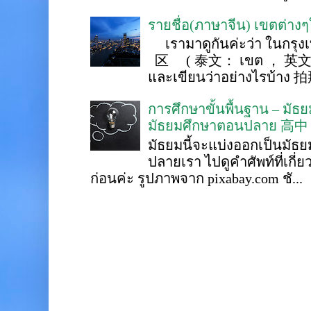
รายชื่อ(ภาษาจีน) เขตต่าง
เรามาดูกันค่ะว่า ในกรุงเ
区 ( 泰文： เขต ， 英文 ： 
และเขียนว่าอย่างไรบ้าง 
การศึกษาขั้นพื้นฐาน – ม
มัธยมศึกษาตอนปลาย 高中
มัธยมนี้จะแบ่งออกเป็นมั
ปลายเรา ไปดูคำศัพท์ที่เกี่
ก่อนค่ะ รูปภาพจาก pixabay.com ชั...