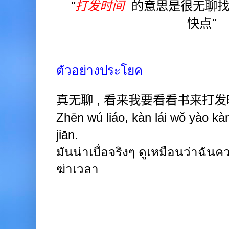
"
打发时间
的意思是很无聊找
快点
"
ตัวอย่างประโยค
真无聊
,
看来我要看看书来打发
Zhēn wú
liáo, kàn lái wǒ yào kà
jiān.
มันน่าเบื่อจริงๆ ดูเหมือนว่าฉันคว
ฆ่าเวลา