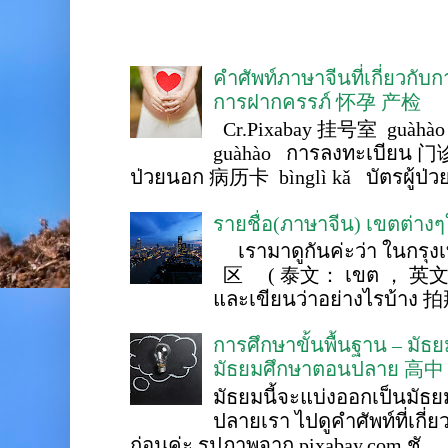
คำศัพท์ภาษาจีนที่เกี่ยวกับ
การฝากครรภ์ 怀孕 产检
Cr.Pixabay 挂号室 guàhào
guàhào การลงทะเบียน 门诊
ป่วยนอก 病历卡 bìnglì kǎ บัตรผู้ป่วย 
รายชื่อ(ภาษาจีน) เขตต่าง
เรามาดูกันค่ะว่า ในกรุงเ
区 ( 泰文： เขต ， 英文 ： 
และเขียนว่าอย่างไรบ้าง 
การศึกษาขั้นพื้นฐาน – ม
มัธยมศึกษาตอนปลาย 高中
มัธยมนี้จะแบ่งออกเป็นมั
ปลายเรา ไปดูคำศัพท์ที่เกี่
ก่อนค่ะ รูปภาพจาก pixabay.com ชั...