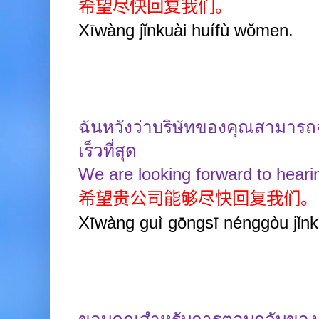
希望尽快回复我们。
Xīwàng jǐnkuài huífù wǒmen.
ฉันหวังว่าบริษัทของคุณสามารถ
เร็วที่สุด
We are looking forward to hear
希望贵公司能够尽快回复我们。
Xīwàng guì gōngsī nénggòu jǐnk