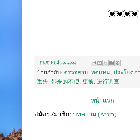
💓💓💓💓
-
กุมภาพันธ์ 16, 2563
ป้ายกำกับ:
ตรวจสอบ
,
ทดแทน
,
ประโยคภา
丢失
,
带来的不便
,
更换
,
进行调查
หน้าแรก
สมัครสมาชิก:
บทความ (Atom)