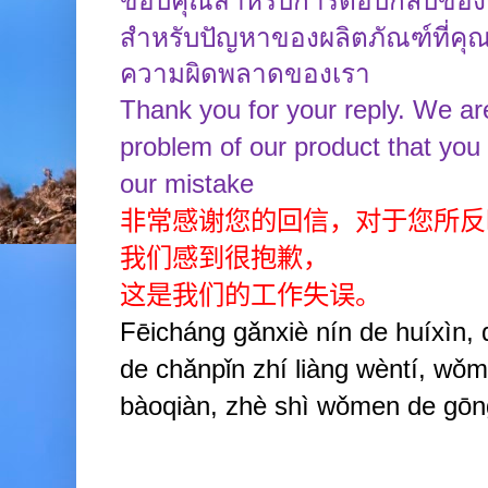
ขอบคุณสำหรับการตอบกลับของ
สำหรับปัญหาของผลิตภัณฑ์ที่คุณไ
ความผิดพลาดของเรา
Thank you for your reply. We are
problem of our product that you
our mistake
非常感谢您的回信，对于您所反
我们感到很抱歉，
这是我们的工作失误。
Fēicháng gǎnxiè nín de huíxìn, 
de chǎnpǐn zhí liàng wèntí, wǒ
bàoqiàn, zhè shì wǒmen de gōn