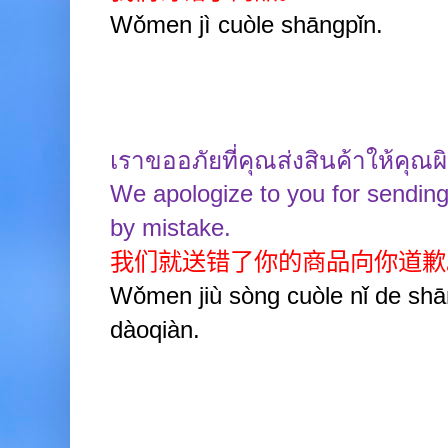
Wǒmen jì cuòle shāngpǐn.
เราขออภัยที่คุณส่งสินค้าให้คุณผ
We apologize to you for sendin
by mistake.
我们就送错了你的商品向你道歉
Wǒmen jiù sòng cuòle nǐ de shā
dàoqiàn.