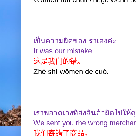
เป็นความผิดของเราเองค่ะ
It was our mistake.
这是我们的错。
Zhè shì wǒmen de cuò.
เราพลาดเองที่ส่งสินค้าผิดไปให้ค
We sent you the wrong merchan
我们寄错了商品。