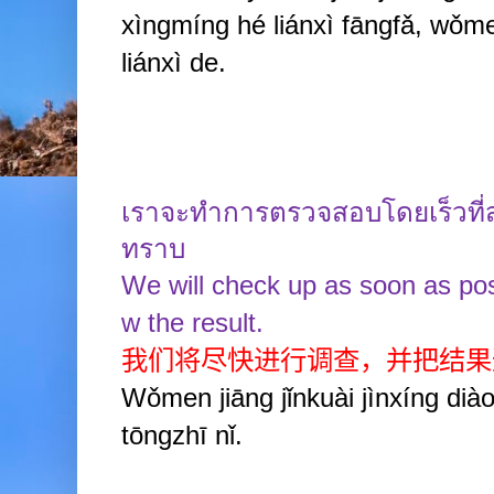
xìngmíng hé liánxì fāngfǎ, wǒme
liánxì de.
เราจะทำการตรวจสอบโดยเร็วที่ส
ทราบ
We will check up as soon as pos
w the result.
我们将尽快进行调查，并把结果
Wǒmen jiāng jǐnkuài jìnxíng dià
tōngzhī nǐ.