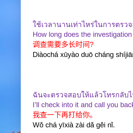
ใช้เวลานานเท่าไหร่ในการตรว
How long does the investigation
调查需要多长时间
?
Diàochá xūyào duō cháng shíji
ฉันจะตรวจสอบให้แล้วโทรกลับ
I’ll check into it and call you bac
我查一下再打给你。
Wǒ chá yīxià zài dǎ gěi nǐ.