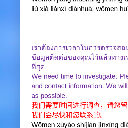
liú xià liánxì diànhuà, wǒmen huì 
เราต้องการเวลาในการตรวจสอ
ข้อมูลติดต่อของคุณไว้แล้วทางเ
ที่สุด
We need time to investigate. P
and contact information. We wil
as possible.
我们需要时间进行调查，请您留
我们会尽快和您联系的。
Wǒmen xūyào shíjiān jìnxíng diào