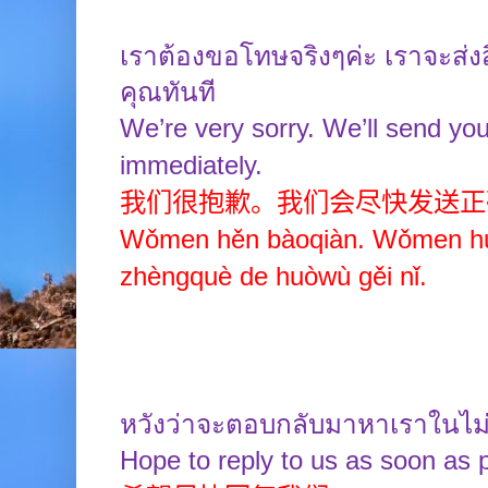
เราต้องขอโทษจริงๆค่ะ เราจะส่งสิ
คุณทันที
We’re very sorry. We’ll send you
immediately.
我们很抱歉。我们会尽快发送正
Wǒmen hěn bàoqiàn. Wǒmen huì
zhèngquè de huòwù gěi nǐ.
หวังว่าจะตอบกลับมาหาเราในไม่
Hope to reply to us as soon as p