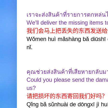
เราจะส่งสินค้าที่รายการตกหล่นไ
We’ll deliver the missing items t
我们会马上把丢失的东西发送给
Wǒmen huì mǎshàng bǎ diūshī d
nǐ.
คุณช่วยส่งสินค้าที่เสียหายกลับ
Could you please send the dam
us?
请把损坏的东西寄回我们好吗？
Qǐng bǎ sǔnhuài de dōngxī jì 