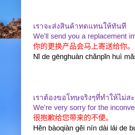
เราจะส่งสินค้าทดแทนให้ทันที
We’ll send you a replacement i
你的更换产品会马上寄送给你。
Nǐ de gēnghuàn chǎnpǐn huì mǎs
เราต้องขอโทษจริงๆที่ทำให้ไม่ส
We’re very sorry for the inconv
很抱歉给您带来的不便。
Hěn bàoqiàn gěi nín dài lái de b