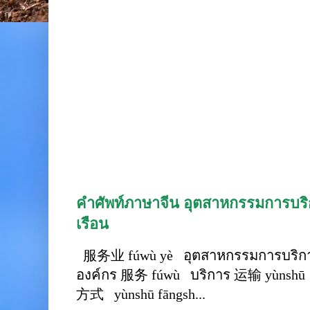
คำศัพท์ภาษาจีน อุตสาหกรรมการบริก
เรือน
服务业 fúwù yè อุตสาหกรรมการบริการ
องค์กร 服务 fúwù บริการ 运输 yùnshū 
方式 yùnshū fāngsh...