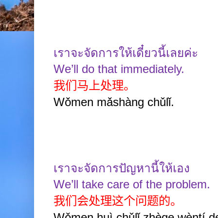
เราจะจัดการให้เดี๋ยวนี้เลยค่ะ
We’ll do that immediately.
我们马上处理。
Wǒmen mǎshàng chǔlǐ.
เราจะจัดการปัญหานี้ให้เอง
We’ll take care of the problem.
我们会处理这个问题的。
Wǒmen huì chǔlǐ zhège wèntí d