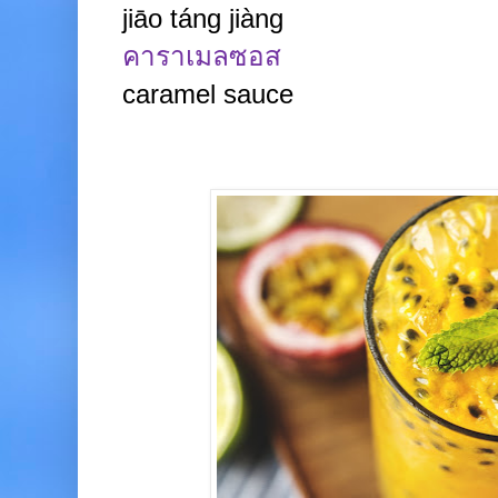
jiāo táng jiàng
คาราเมลซอส
caramel sauce