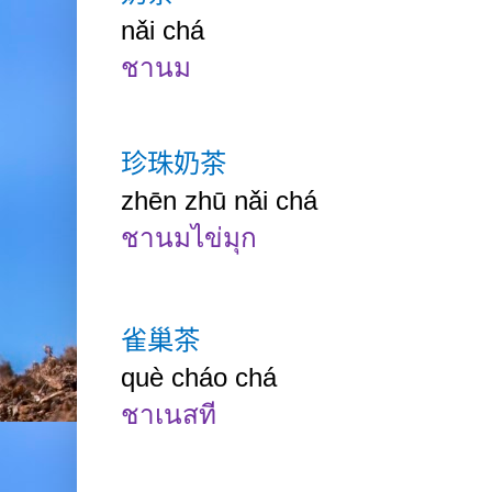
nǎi chá
ชานม
珍珠奶茶
zhēn
zhū nǎi
chá
ชานมไข่มุก
雀巢茶
què cháo chá
ชาเนสที