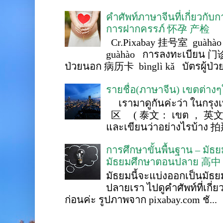
คำศัพท์ภาษาจีนที่เกี่ยวกับ
การฝากครรภ์ 怀孕 产检
Cr.Pixabay 挂号室 guàhào
guàhào การลงทะเบียน 门诊
ป่วยนอก 病历卡 bìnglì kǎ บัตรผู้ป่วย 
รายชื่อ(ภาษาจีน) เขตต่าง
เรามาดูกันค่ะว่า ในกรุงเ
区 ( 泰文： เขต ， 英文 ： 
และเขียนว่าอย่างไรบ้าง 
การศึกษาขั้นพื้นฐาน – ม
มัธยมศึกษาตอนปลาย 高中
มัธยมนี้จะแบ่งออกเป็นมั
ปลายเรา ไปดูคำศัพท์ที่เกี่
ก่อนค่ะ รูปภาพจาก pixabay.com ชั...