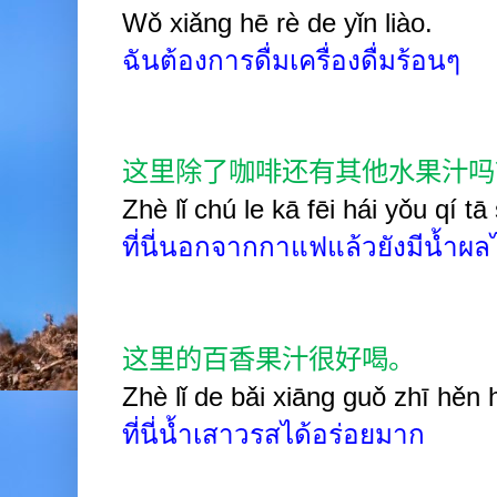
Wǒ xiǎng hē rè de yǐn liào.
ฉันต้องการดื่มเครื่องดื่มร้อนๆ
这里除了咖啡还有其他水果汁吗
Zhè lǐ chú le kā fēi hái yǒu qí t
ที่นี่นอกจากกาแฟแล้วยังมีน้ำผล
这里的百香果汁很好喝。
Zhè lǐ de bǎi xiāng guǒ zhī hěn 
ที่นี่น้ำเสาวรสได้อร่อยมาก