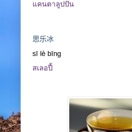
แคนตาลูปปั่น
思乐冰
sī lè bīng
สเลอปี้