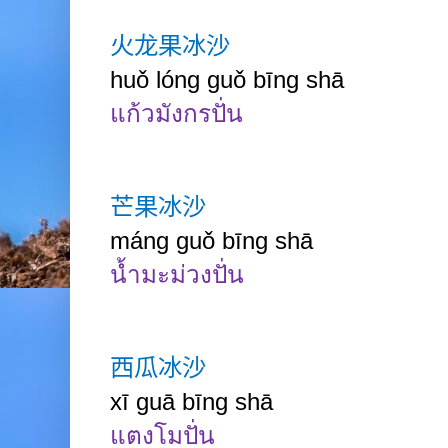
火龙果冰沙
huǒ lóng guǒ bīng shā
แก้วมังกรปั่น
芒果冰沙
máng guǒ bīng shā
น้ำมะม่วงปั่น
西瓜冰沙
xī guā bīng shā
แตงโมปั่น