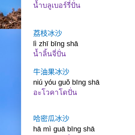
น้ำบลูเบอร์รี่ปั่น
荔枝冰沙
lì zhī bīng shā
น้ำลิ้นจี่ปั่น
牛油果冰沙
niú yóu guǒ bīng shā
อะโวคาโดปั่น
哈密瓜冰沙
hā mì guā bīng shā