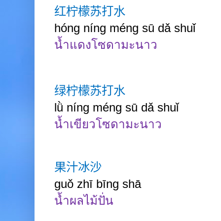
红柠檬苏打水
hóng níng méng sū dǎ shuǐ
น้ำแดงโซดามะนาว
绿柠檬苏打水
lǜ níng méng sū dǎ shuǐ
น้ำเขียวโซดามะนาว
果汁冰沙
guǒ zhī bīng shā
น้ำผลไม้ปั่น