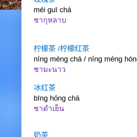
méi guī chá
ชากุหลาบ
柠檬茶
/
柠檬红茶
níng méng chá / níng méng hón
ชามะนาว
冰红茶
bīng hóng chá
ชาดำเย็น
奶茶