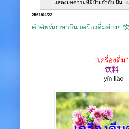
แสดงบทความที่มีป้ายกำกับ
ปั่น
แ
2561/04/22
คำศัพท์ภาษาจีน เครื่องดื่มต่างๆ
"เครื่องดื่ม"
饮料
yǐn liào