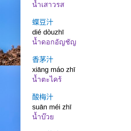
น้ำเสาวรส
蝶豆汁
dié dòuzhī
น้ำดอกอัญชัญ
香茅汁
xiāng máo zhī
น้ำตะไคร้
酸梅汁
suān méi zhī
น้ำบ๊วย