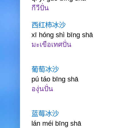
กีวีปั่น
西红柿冰沙
xī hóng shì bīng shā
มะเขือเทศปั่น
葡萄冰沙
pú táo bīng shā
องุ่นปั่น
蓝莓冰沙
lán méi bīng shā