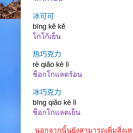
冰可可
bīng kě
kě
โกโก้เย็น
热巧克力
rè qiǎo
kè
lì
ช็อกโกแลตร้อน
冰巧克力
bīng qiǎo
kè
lì
ช็อกโกแลตเย็น
นอกจากนั้นยังสามารถเพิ่มสิ่งเหล่