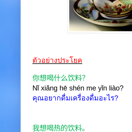
ตัวอย่างประโยค
你想喝什么饮料？
Nǐ xiǎng hē shén me yǐn liào?
คุณอยากดื่มเครื่องดื่มอะไร
?
我想喝热的饮料。