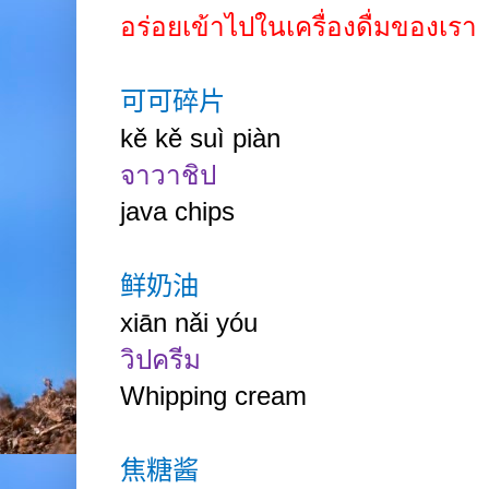
อร่อยเข้าไปในเครื่องดื่มของเรา
可可碎片
kě
kě suì
piàn
จาวาชิป
java chips
鲜奶油
xiān nǎi
yóu
วิปครีม
Whipping cream
焦糖酱