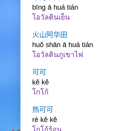
bīng ā huá tián
โอวัลตินเย็น
火山阿华田
huǒ shān ā huá tián
โอวัลตินภูเขาไฟ
可可
kě kě
โกโก้
热可可
rè kě
kě
โกโก้ร้อน