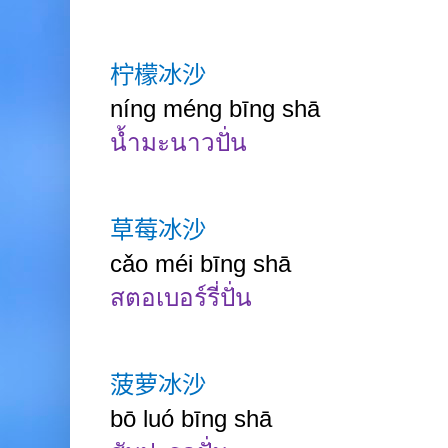
柠檬冰沙
níng méng bīng shā
น้ำ
มะนาวปั่น
草莓冰沙
cǎo méi bīng shā
สตอเบอร์รี่ปั่น
菠萝冰沙
bō luó bīng shā