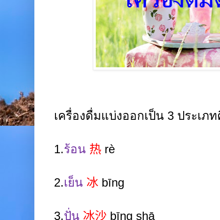
เครื่องดื่มแบ่งออกเป็น
3
ประเภท
1.
ร้อน
热
rè
2.
เย็น
冰
bīng
3.
ปั่น
冰沙
bīng shā