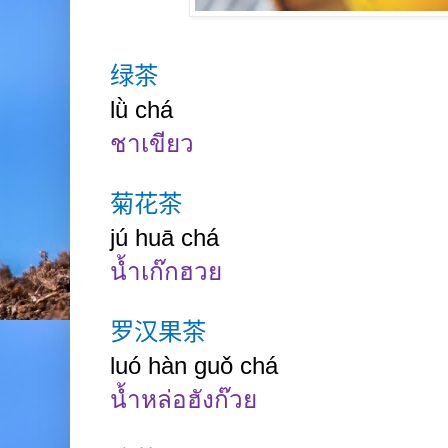
绿茶
lǜ chá
ชาเขียว
菊花茶
jú huā chá
น้ำเก๊กฮวย
罗汉果茶
luó hàn guǒ chá
น้ำหล่อฮังก๊วย