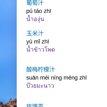
葡萄汁
pú
táo zhī
น้ำองุ่น
玉米汁
yù
mǐ zhī
น้ำข้าวโพด
酸梅柠檬汁
suān méi níng méng zhī
บ๊วยมะนาว
玫瑰茶