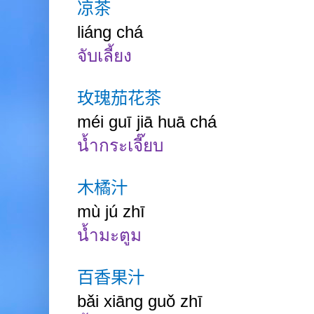
凉茶
liáng chá
จับเลี้ยง
玫瑰茄花茶
méi guī jiā huā chá
น้ำกระเจี๊ยบ
木橘汁
mù jú zhī
น้ำมะตูม
百香果汁
bǎi xiāng guǒ zhī