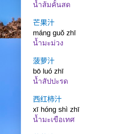
น้ำส้มคั้นสด
芒果汁
máng
guǒ zhī
น้ำมะม่วง
菠萝汁
bō luó zhī
น้ำสัปปะรด
西红柿汁
xī
hóng
shì zhī
น้ำมะเขือเทศ