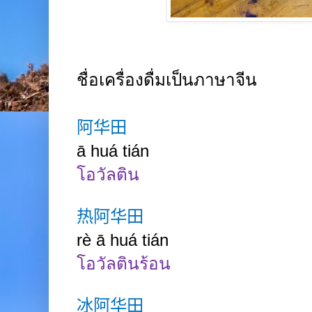
ชื่อเครื่องดื่มเป็นภาษาจีน
阿华田
ā huá tián
โอวัลติน
热阿华田
rè ā huá tián
โอวัลตินร้อน
冰阿华田