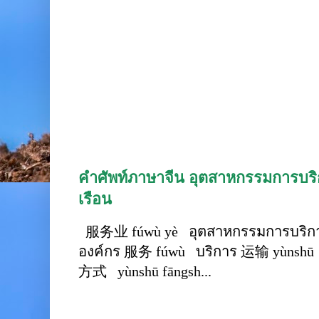
คำศัพท์ภาษาจีน อุตสาหกรรมการบริก
เรือน
服务业 fúwù yè อุตสาหกรรมการบริการ
องค์กร 服务 fúwù บริการ 运输 yùnshū 
方式 yùnshū fāngsh...