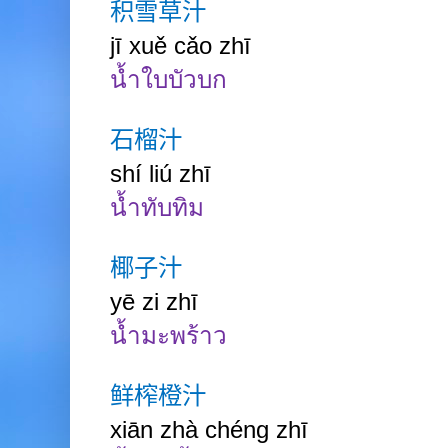
积雪草汁
jī xuě cǎo zhī
น้ำใบบัวบก
石榴汁
shí liú zhī
น้ำทับทิม
椰子汁
yē zi zhī
น้ำมะพร้าว
鲜榨橙汁
xiān zhà chéng zhī