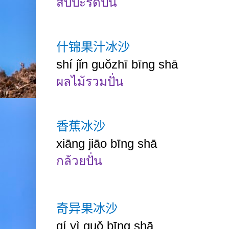
สับปะรดปั่น
什锦果汁冰沙
shí jǐn guǒzhī bīng shā
ผลไม้รวมปั่น
香蕉冰沙
xiāng jiāo bīng shā
กล้วยปั่น
奇异果冰沙
qí yì guǒ bīng shā