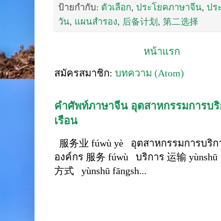
ป้ายกำกับ:
ตัวเลือก
,
ประโยคภาษาจีน
,
ปร
วัน
,
แผนสำรอง
,
后备计划
,
第二选择
หน้าแรก
สมัครสมาชิก:
บทความ (Atom)
คำศัพท์ภาษาจีน อุตสาหกรรมการบริก
เรือน
服务业 fúwù yè อุตสาหกรรมการบริการ
องค์กร 服务 fúwù บริการ 运输 yùnshū 
方式 yùnshū fāngsh...