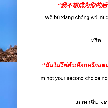
“
我不想成为你的后
Wǒ bù
xiǎng chéng
wéi nǐ 
หรือ
“
ฉันไม่ใช่ตัวเลือกหรือ
I'm not your second choice no
ภาษาจีน พูด