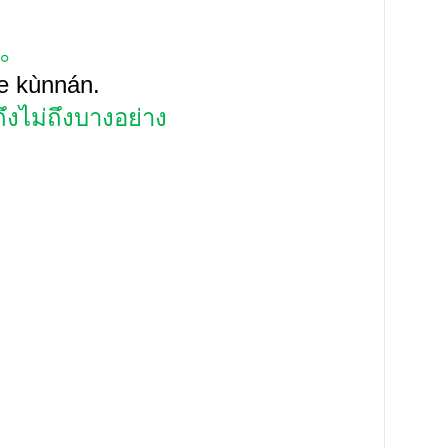
。
de kùnnán.
ึงไม่ถึงบางอย่าง
。