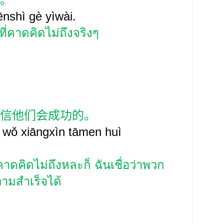
ēnsh
ì
gè yìwài.
่งที่คาดคิดไม่ถึงจริงๆ
信他们会成功的。
 wǒ xiāngxìn tāmen huì
คาดคิดไม่ถึงหละก็ ฉันเชื่อว่าพวก
มสำเร็จได้