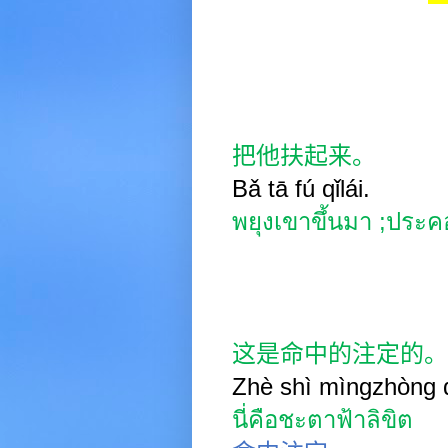
把他扶起来。
Bǎ tā fú qǐlái.
พยุงเขาขึ้นมา
;
ประคอ
这是命中的注定的。
Zhè shì mìngzhòng 
นี่คือชะตาฟ้าลิขิต