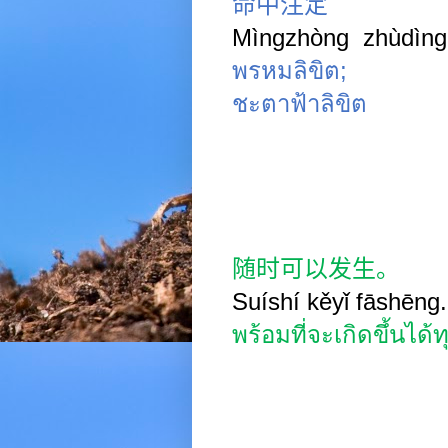
命中注定
Mìngzhòng
zhùdìn
พรหมลิขิต
;
ชะตาฟ้าลิขิต
随时可以发生。
Suíshí kěyǐ fāshēng.
พร้อมที่จะเกิดขึ้นได้