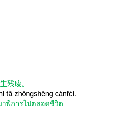
生残废。
hǐ tā zhōngshēng cánfèi.
ห้เขาพิการไปตลอดชีวิต