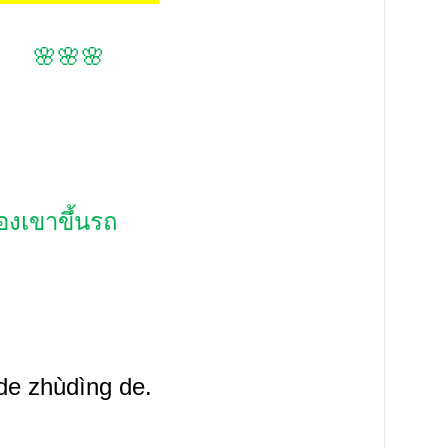
🌸🌸🌸
งเขาขึ้นรถ
de zhùdìng de.