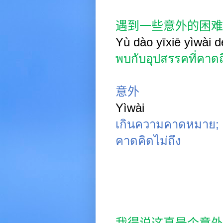
遇到一些意外的困难
Yù dào yīxiē yìwài 
พบกับอุปสรรคที่คาดถ
意外
Yìwài
เกินความคาดหมาย
;
คาดคิดไม่ถึง
我得说这真是个意外