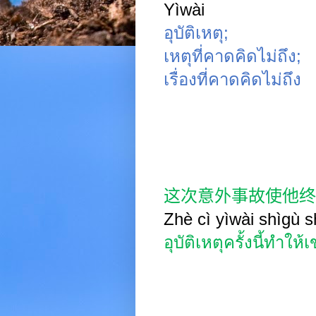
Yìwài
อุบัติเหตุ
;
เหตุที่คาดคิดไม่ถึง
;
เรื่องที่คาดคิดไม่ถึง
这次意外事故使他终
Zhè cì yìwài shìgù s
อุบัติเหตุครั้งนี้ทำใ