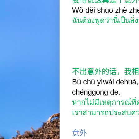
Wǒ d
ě
i shuō zhè zh
ฉันต้องพูดว่านี่เป็นสิ
不出意外的话，我相
Bù chū yìwài dehuà,
chénggōng de.
หากไม่มีเหตุการณ์ที่
เราสามารถประสบควา
意外