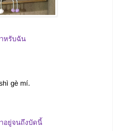
สำหรับฉัน
shì gè mí.
าอยู่จนถึงบัดนี้