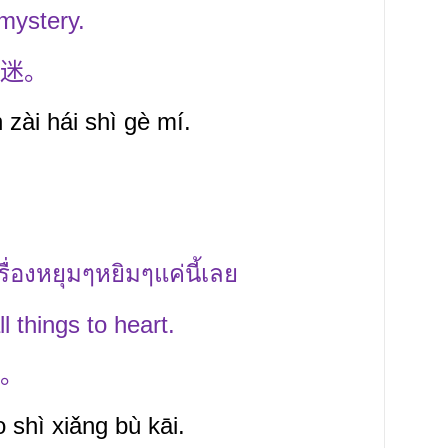
 mystery.
迷。
 zài hái shì gè mí.
ื่องหยุมๆหยิมๆแค่นี้เลย
l things to heart.
。
 shì xiǎng bù kāi.