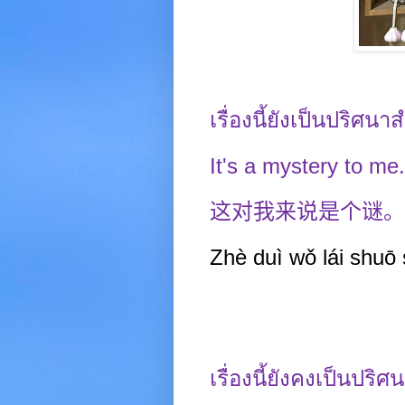
เรื่องนี้ยังเป็นปริศนา
It's a mystery to me.
这对我来说是个谜。
Zhè duì wǒ lái shuō 
เรื่องนี้ยังคงเป็นปริศน