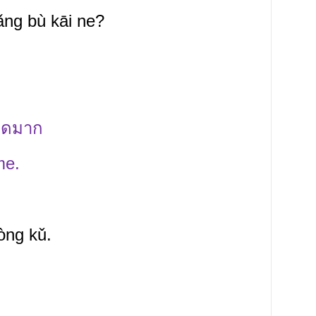
ǎng
bù
kāi ne?
ปวดมาก
me.
tòng
kǔ.