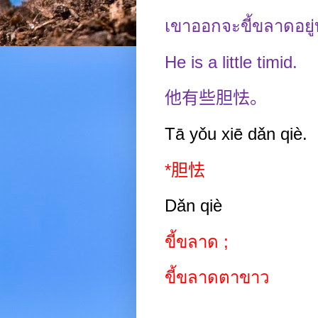
เขาออกจะขี้ขลาดอยู่
He is a little timid.
他有些胆怯。
Tā yǒu xiē dǎn qiè.
*
胆怯
Dǎn
qiè
ขี้ขลาด
;
ขี้ขลาดตาขาว