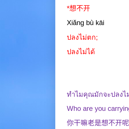
*
想不开
Xiǎng bù kāi
ปลงไม่ตก
;
ปลงไม่ได้
ทำไมคุณมักจะปลงไ
Who are you carrying
你干嘛老是想不开呢