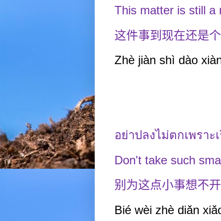
This matter is still a
这件事到现在还是个
Zhè jiàn shì dào xiàn
อย่าปลงไม่ตกเพราะเร
Don't take such smal
别为这点小事想不开
Bié wèi zhè diǎn xiǎo