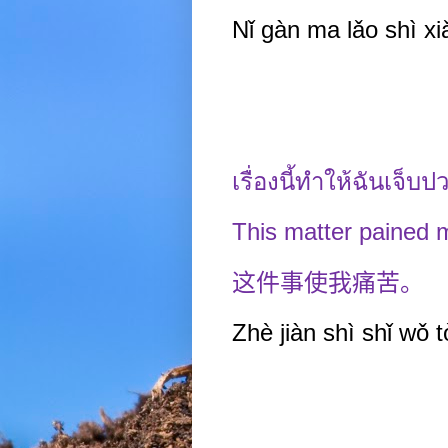
Nǐ gàn ma lǎo shì xi
เรื่องนี้ทำให้ฉันเจ็บ
This matter pained 
这件事使我痛苦。
Zhè jiàn shì shǐ wǒ 