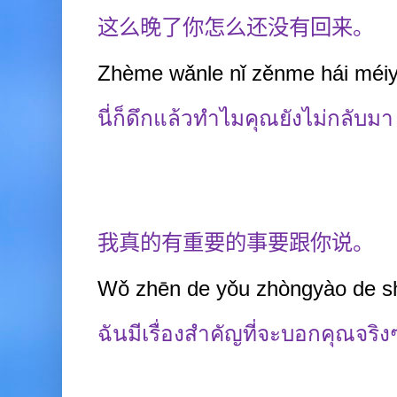
这么晚了你怎么还没有回来。
Zhème wǎnle nǐ zěnme hái méiyǒ
นี่ก็ดึกแล้วทำไมคุณยังไม่กลับมา
我真的有重要的事要跟你说。
Wǒ zhēn de yǒu zhòngyào de sh
ฉันมีเรื่องสำคัญ
ที่
จะบอกคุณจริง