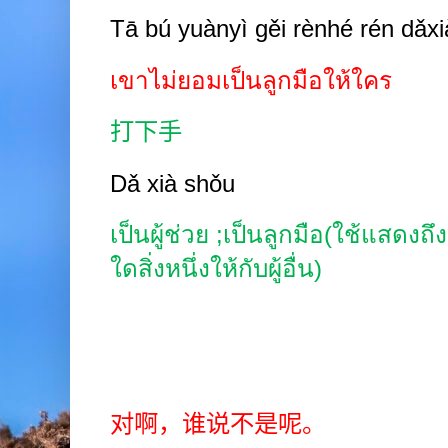
Tā b
ú
yuànyì gěi rènhé rén dǎx
เขาไม่ยอมเป็นลูกมือให้ใคร
打下手
Dǎ xià shǒu
เป็นผู้ช่วย
;
เป็นลูกมือ(ใช้แสดงถึง
ใดสิ่งหนึ่งให้กับผู้อื่น)
对啊，谁说不是呢。