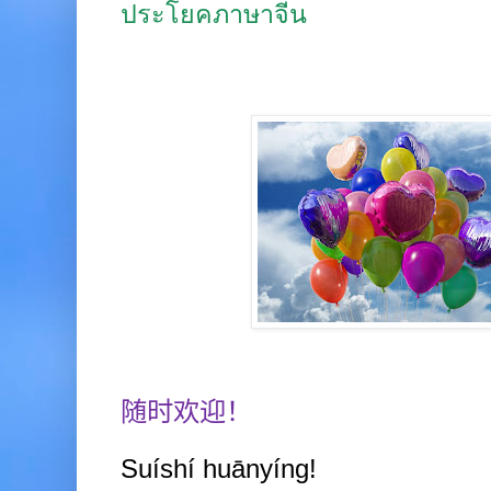
ประโยคภาษาจีน
随时欢迎！
Suíshí huānyíng!