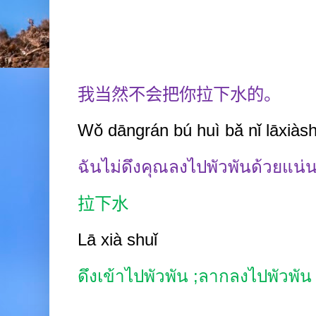
我当然不会把你拉下水的。
Wǒ dāngrán b
ú
huì bǎ nǐ lāxiàsh
ฉันไม่ดึงคุณลงไปพัวพันด้วยแน่
拉下水
Lā
xià
shuǐ
ดึงเข้าไปพัวพัน
;
ลากลงไปพัวพัน