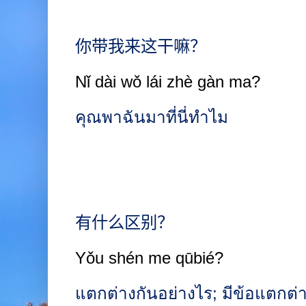
你带我来这干嘛？
Nǐ dài wǒ lái zhè gàn ma?
คุณพาฉันมาที่นี่ทำไม
有什么区别？
Yǒu shén me qūbié?
แตกต่างกันอย่างไร
;
มีข้อแตกต่า