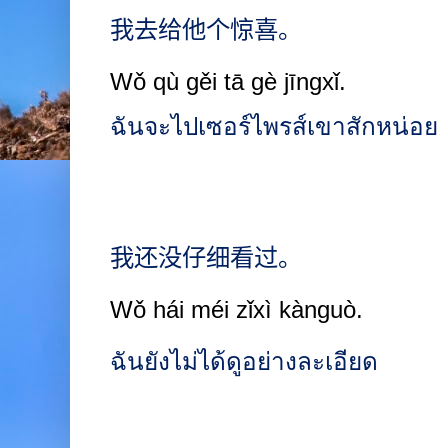
我去给他个惊喜。
Wǒ qù gěi tā gè jīngxǐ.
ฉันจะไปเซอร์ไพรส์เขาสักหน่อย
我还没仔细看过。
Wǒ hái méi zǐxì kànguò.
ฉันยังไม่ได้ดูอย่างละเอียด