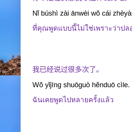
Nǐ b
ú
shì zài ānwèi wǒ cái zhèy
ที่คุณพูดแบบนี้ไม่ใช่เพราะว่าป
我已经说过很多次了。
Wǒ yǐjīng shuōguò hěnduō cìle.
ฉันเคยพูดไปหลายครั้งแล้ว