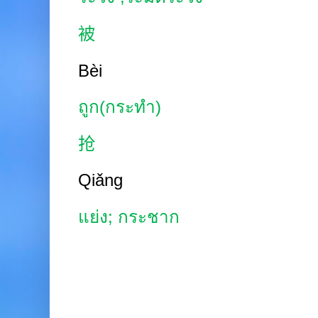
被
Bèi
ถูก(กระทำ)
抢
Qiǎng
แย่ง
;
กระชาก