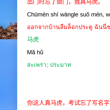
出门时忘了锁门，我真马虎。
Chūmén shí wàngle suǒ mén, w
ออกจากบ้านลืมล็อกประตู ฉันนี่ช
马虎
Mǎ hǔ
สะเพร่า
;
ประมาท
你这人真马虎，考试忘了写名字