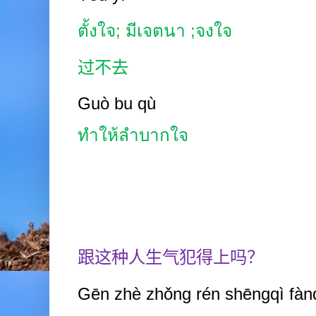
ตั้งใจ
;
มีเจตนา
;
จงใจ
过不去
Guò bu qù
ทำให้ลำบากใจ
跟这种人生气犯得上吗？
Gēn zhè zhǒng rén shēngqì fà