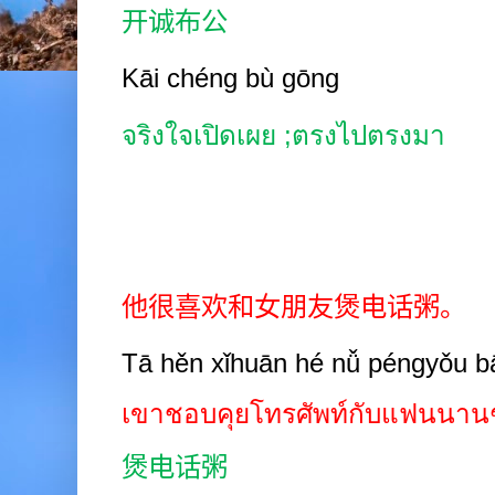
开诚布公
Kāi chéng bù gōng
จริงใจเปิดเผย
;
ตรงไปตรงมา
他很喜欢和女朋友煲电话粥。
Tā hěn xǐhuān hé nǚ péngyǒu b
เขาชอบคุยโทรศัพท์กับแฟนนาน
煲电话粥