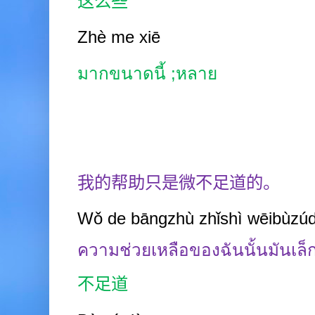
这么些
Zhè me xiē
มากขนาดนี้
;
หลาย
我的帮助只是微不足道的。
Wǒ de bāngzhù zhǐshì wēibùzúd
ความช่วยเหลือของฉันนั้นมันเล็ก
不足道