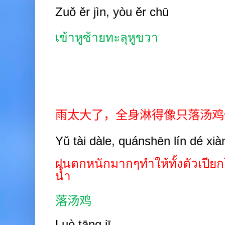
Zuǒ ěr jìn, yòu ěr chū
เข้าหูซ้ายทะลุหูขวา
雨太大了，全身淋得像只落汤鸡
Yǔ tài dàle, quánshēn lín dé xiàn
ฝนตกหนักมากๆทำให้ทั้งตัวเปี
น้ำ
落汤鸡
Luò tāng jī