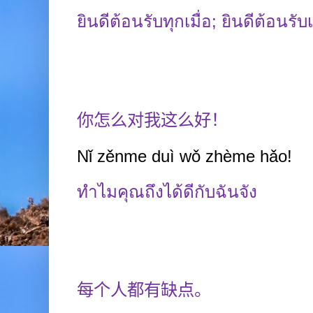
ยินดีต้อนรับทุกเมื่อ
;
ยินดีต้อนรับ
你怎么对我这么好！
Nǐ zěnme duì wǒ zhème hǎo!
ทำไมคุณถึงได้ดีกับฉันจัง
每个人都有缺点。