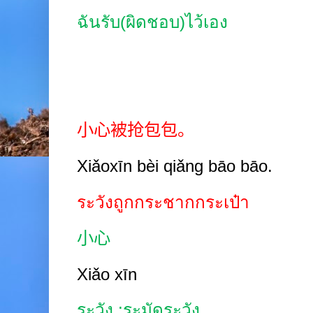
ฉันรับ(ผิดชอบ)ไว้เอง
小心被抢包包。
Xiǎoxīn bèi qiǎng bāo bāo.
ระวังถูกกระชากกระเป๋า
小心
Xiǎo xīn
ระวัง
;
ระมัดระวัง