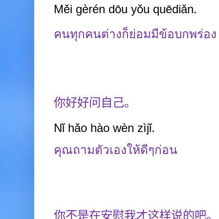
Měi gèrén dōu yǒu quēdiǎn.
คนทุกคนต่างก็ย่อมมีข้อบกพร่อง
你好好问自己。
Nǐ hǎo hào wèn zìjǐ.
คุณถามตัวเองให้ดีๆก่อน
你不是在安慰我才这样说的吧。