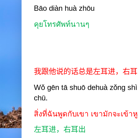
Bāo diàn huà zhōu
คุยโทรศัพท์นานๆ
我跟他说的话总是左耳进，右耳
Wǒ gēn tā shuō dehuà zǒng shì z
chū.
สิ่งที่ฉันพูดกับเขา เขามักจะเข้า
左耳进，右耳出