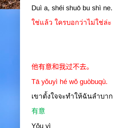
Duì a, shéi shuō bu shì ne.
ใช่แล้ว ใครบอกว่าไม่ใช่ล่ะ
他有意和我过不去。
Tā yǒuyì hé wǒ guòbuqù.
เขาตั้งใจจะทำให้ฉันลำบาก
有意
Yǒu yì