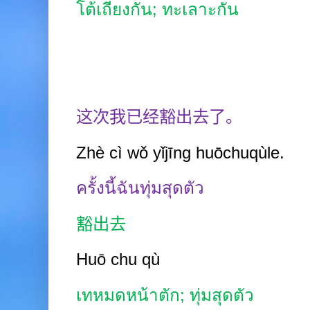
โต้เถียงกัน
;
ทะเลาะกัน
这次我已经豁出去了。
Zhè cì wǒ yǐjīng huōchuqùle.
ครั้งนี้ฉันทุ่มสุดตัว
豁出去
Huō chu qù
เทหมดหน้าตัก
;
ทุ่มสุดตัว