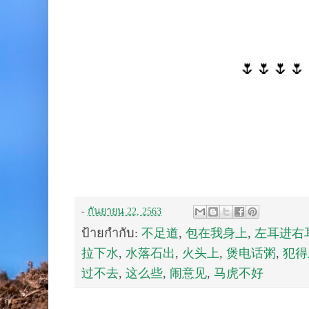
🌷🌷🌷🌷
-
กันยายน 22, 2563
ป้ายกำกับ:
不足道
,
包在我身上
,
左耳进右
拉下水
,
水落石出
,
火头上
,
煲电话粥
,
犯得
过不去
,
这么些
,
闹意见
,
马虎不好