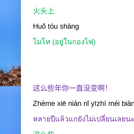
火头上
Huǒ tóu shàng
โมโห
(
อยู่ในกองไฟ)
这么些年你一直没变啊！
Zhème xiē nián nǐ yīzhí méi biàn
หลายปีแล้วแกยังไม่เปลี่ยนเลยน