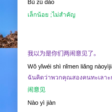
Bù zú dào
เล็กน้อย
;
ไม่สำคัญ
我以为是你们两闹意见了。
Wǒ yǐwéi shì nǐmen liǎng nàoyìj
ฉันคิดว่าพวกคุณสองคนทะเลาะ
闹意见
Nào yì jiàn