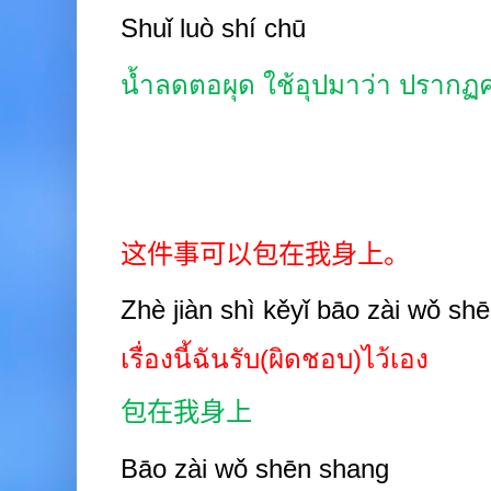
Shuǐ luò shí chū
น้ำลดตอผุด ใช้อุปมาว่า ปราก
这件事可以包在我身上。
Zhè jiàn shì kěyǐ bāo zài wǒ sh
เรื่องนี้ฉันรับ(ผิดชอบ)ไว้เอง
包在我身上
Bāo zài wǒ shēn shang