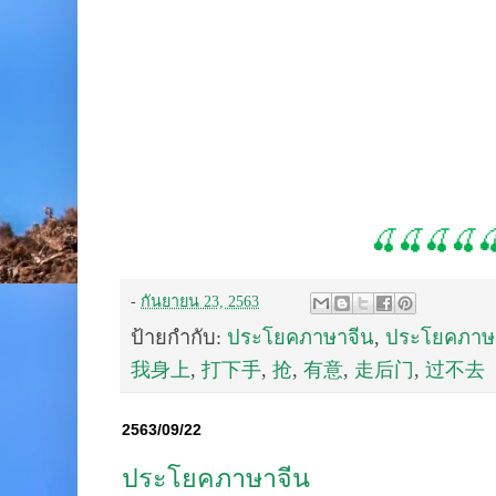
🍒🍒🍒🍒
-
กันยายน 23, 2563
ป้ายกำกับ:
ประโยคภาษาจีน
,
ประโยคภาษา
我身上
,
打下手
,
抢
,
有意
,
走后门
,
过不去
2563/09/22
ประโยคภาษาจีน