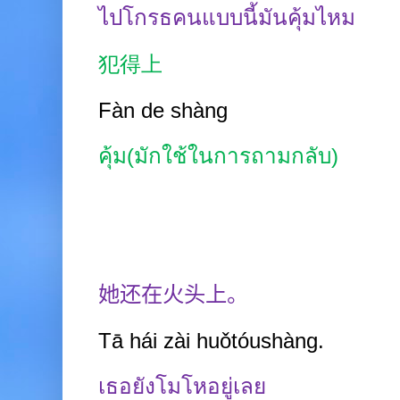
ไปโกรธคนแบบนี้มันคุ้มไหม
犯得上
Fàn de shàng
คุ้ม(มักใช้ในการถามกลับ)
她还在火头上。
Tā hái zài huǒtóushàng.
เธอยังโมโหอยู่เลย