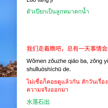
ตัวเปียกเป็นลูกหมาตกน้ำ
我们走着瞧吧，总有一天事情会
Wǒmen zǒuzhe qiáo ba, zǒng yǒu
shuǐluòshíchū de.
ไม่เชื่อก็คอยดูแล้วกัน สักวันเร
ความจริงออกมา
水落石出