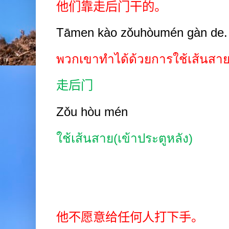
他们靠走后门干的。
Tāmen kào zǒuhòumén gàn de.
พวกเขาทำได้ด้วยการใช้เส้นสา
走后门
Zǒu hòu mén
ใช้เส้นสาย(เข้าประตูหลัง)
他不愿意给任何人打下手。