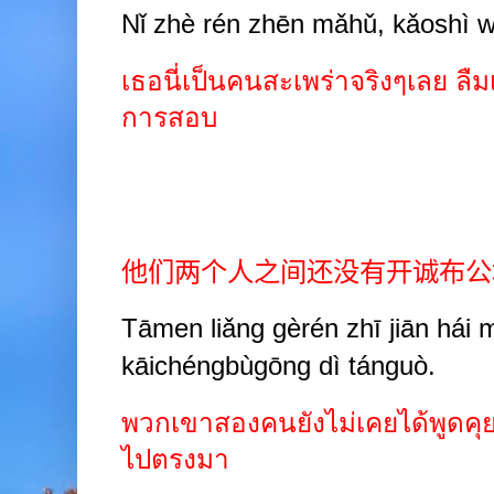
Nǐ zhè rén zhēn mǎhǔ, kǎoshì w
เธอนี่เป็นคนสะเพร่าจริงๆเลย ลื
การสอบ
他们两个人之间还没有开诚布公
Tāmen liǎng gèrén zhī jiān hái 
kāichéngbùgōng dì tánguò.
พวกเขาสองคนยังไม่เคยได้พูดคุย
ไปตรงมา