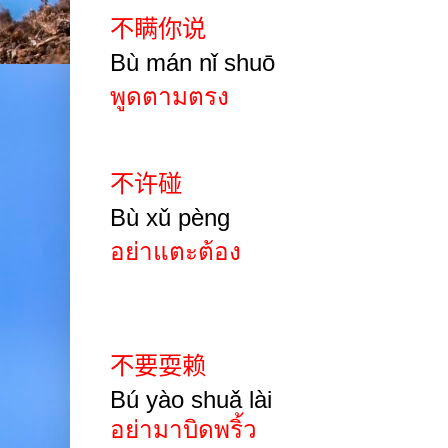
不瞒你说
Bù mán nǐ shuō
พูดตามตรง
不许碰
Bù xǔ pèng
อย่าแตะต้อง
不要耍赖
B
ú
yào shuǎ lài
อย่ามาบิดพริ้ว