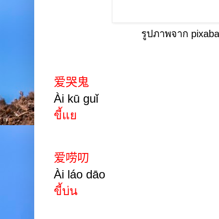
รูปภาพจาก pixab
爱哭鬼
Ài kū guǐ
ขี้แย
爱唠叨
Ài láo dāo
ขี้บ่น