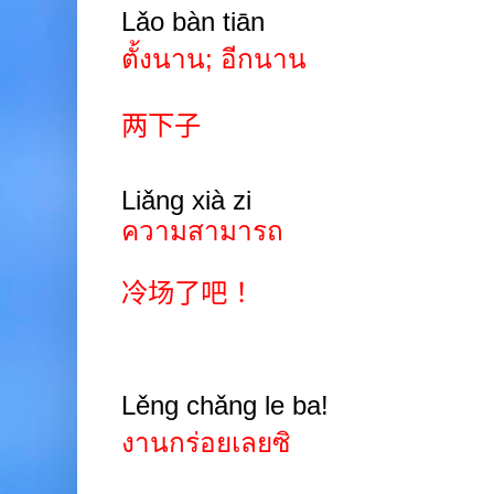
Lǎo bàn tiān
ตั้งนาน; อีกนาน
两下子
Liǎng xià
zi
ความสามารถ
冷场了吧
！
Lěng chǎng le ba!
งานกร่อยเลยซิ