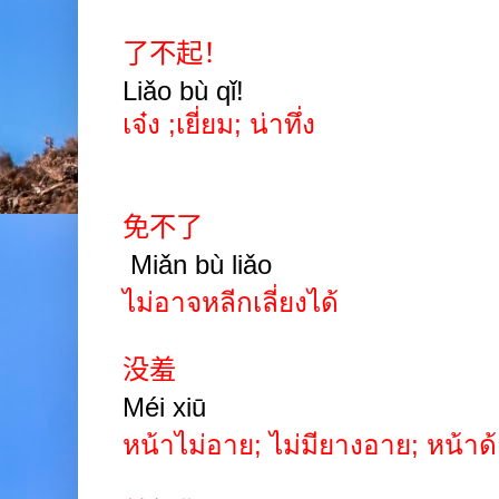
了不起！
Liǎo bù qǐ!
เจ๋ง ;เยี่ยม; น่าทึ่ง
免不了
Miǎn b
ù
li
ǎ
o
ไม่อาจหลีกเลี่ยงได้
没羞
Méi xiū
หน้าไม่อาย; ไม่มียางอาย; หน้าด