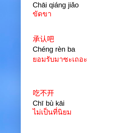
Chāi qiáng jiǎo
ขัดขา
承认吧
Chéng rèn ba
ยอมรับมาซะเถอะ
吃不开
Chī bù kāi
ไม่เป็นที่นิยม