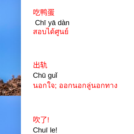
吃鸭蛋
Chī yā dàn
สอบได้ศูนย์
出轨
Chū guǐ
นอกใจ;
ออกนอกลู่นอกทาง
吹了
!
Chuī le!