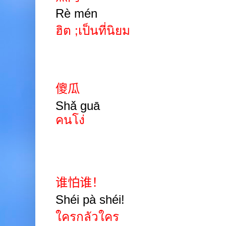
Rè mén
ฮิต
;
เป็นที่นิยม
傻瓜
Shǎ
guā
คนโง่
谁怕谁！
Shéi pà shéi!
ใครกลัวใคร