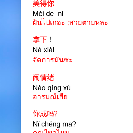
美得你
Měi de
nǐ
ฝันไปเถอะ ;สวยตายหละ
拿下
！
Ná xià!
จัดการมันซะ
闹情绪
Nào qíng xù
อารมณ์เสีย
你成吗？
Nǐ chéng ma?
คุณไหวไหม