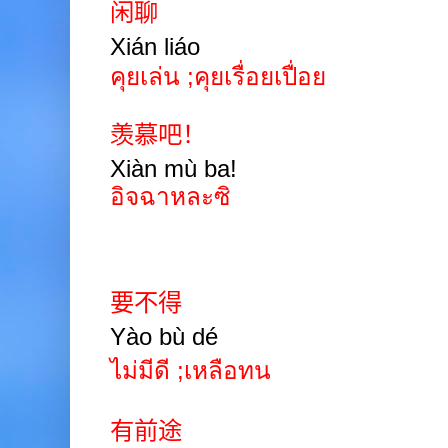
闲聊
Xián liáo
คุยเล่น ;คุยเรื่อยเปื่อย
羡慕吧！
Xiàn
mù ba!
อิจฉาหละซิ
要不得
Yào bù dé
ไม่มีดี ;เหลือทน
有前途