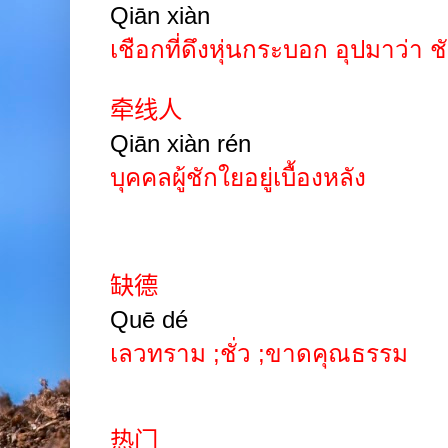
Qiān
xiàn
เชือกที่ดึงหุ่นกระบอก อุปมาว่า ชั
牵线人
Qiān
xiàn rén
บุคคลผู้ชักใยอยู่เบื้องหลัง
缺德
Quē dé
เลวทราม ;ชั่ว ;ขาดคุณธรรม
热门