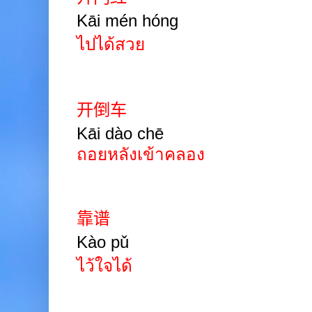
Kāi mén hóng
ไปได้สวย
开倒车
Kāi
dào
chē
ถอยหลังเข้าคลอง
靠谱
Kào pǔ
ไว้ใจได้