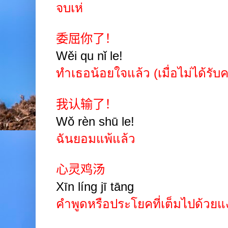
จบเห่
委屈你了！
Wěi qu nǐ le!
ทำเธอน้อยใจแล้ว
(เมื่อไม่ได้ร
我认输了！
Wǒ rèn shū le!
ฉันยอมแพ้แล้ว
心灵鸡汤
Xīn líng jī t
ā
ng
คำพูดหรือประโยคที่เต็มไปด้วยแ