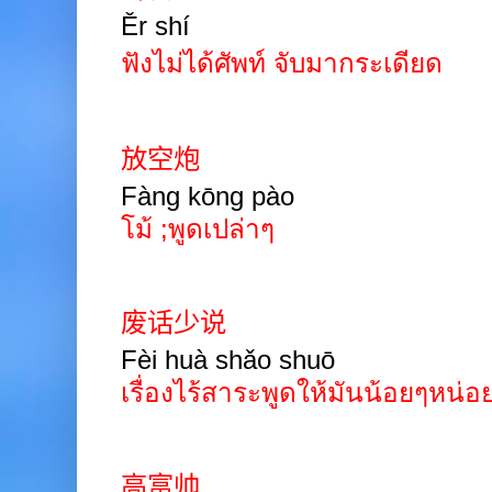
Ěr shí
ฟังไม่ได้ศัพท์ จับมากระเดียด
放空炮
Fàng kōng pào
โม้ ;พูดเปล่าๆ
废话少说
Fèi huà shǎo shuō
เรื่องไร้สาระพูดให้มันน้อยๆหน่อ
高富帅