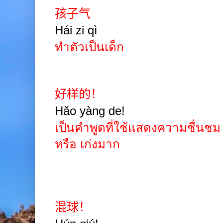
孩子气
Hái zi qì
ทำตัวเป็นเด็ก
好样的！
Hǎo yàng de!
เป็นคำพูดที่ใช้แสดงความชื่นชม 
หรือ เก่งมาก
混球！