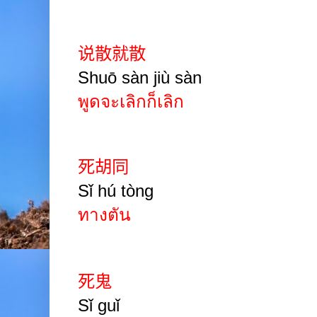
说散就散
Shuō sàn jiù sàn
พูดจะเลิกก็เลิก
死胡同
Sǐ hú tòng
ทางตัน
死鬼
Sǐ guǐ