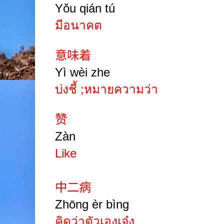
Yǒu qián
tú
มีอนาคต
意味着
Yì wèi zhe
บ่งชี้ ;หมายความว่า
赞
Zàn
Like
中二病
Zhōng èr bìng
คิดว่าตัวเองเจ๋ง