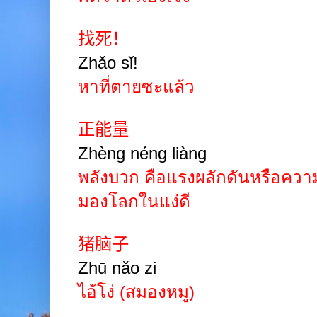
找死！
Zhǎo sǐ!
หาที่ตายซะแล้ว
正能量
Zhèng néng liàng
พลังบวก
คือแรงผลักดันหรือความร
มองโลกในแง่ดี
猪脑子
Zhū nǎo
zi
ไอ้โง่
(สมองหมู)