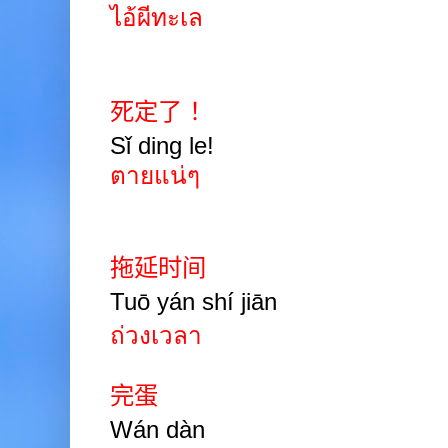
ไอ้ผีทะเล
死定了
！
Sǐ ding le!
ตายแน่ๆ
拖延时间
Tuō yán shí jiān
ถ่วงเวลา
完蛋
Wán dàn