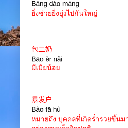
Bāng dào máng
ยิ่งช่วยยิ่งยุ่งไปกันใหญ่
包二奶
Bāo èr
nǎi
มีเมียน้อย
暴发户
Bào fā hù
หมายถึง บุคคลที่เกิดร่ำรวยขึ้นม