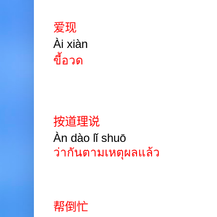
爱现
Ài xiàn
ขี้อวด
按道理说
Àn dào
lǐ shuō
ว่ากันตามเหตุผลแล้ว
帮倒忙