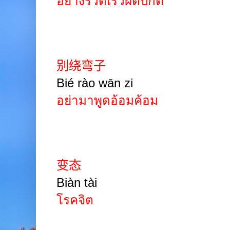
อย่างรวดเร็วผิดปกติ
别绕弯子
Bié rào
wān
zi
อย่ามาพูดอ้อมค้อม
变态
Biàn tài
โรคจิต