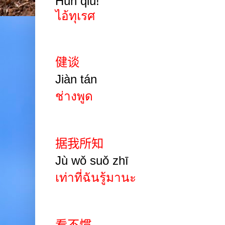
Hún qiú!
ไอ้ทุเรศ
健谈
Jiàn tán
ช่างพูด
据我所知
Jù wǒ suǒ zhī
เท่าที่ฉันรู้มานะ
看不惯