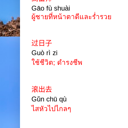
Gāo fù shuài
ผู้ชายที่หน้าตาดีและร่ำรวย
过日子
Guò rì zi
ใช้ชีวิต; ดำรงชีพ
滚出去
Gǔn chū qù
ไสหัวไปไกลๆ