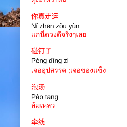
你真走运
Nǐ zhēn zǒu yùn
แกนี่ดวงดีจริงๆเลย
碰钉子
Pèng d
ī
ng zi
เจออุปสรรค ;เจอของแข็ง
泡汤
Pào
tāng
ล้มเหลว
牵线