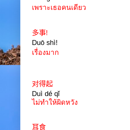
เพราะเธอคนเดียว
多事
!
Duō shì!
เรื่องมาก
对得起
Duì dé qǐ
ไม่ทำให้ผิดหวัง
耳食