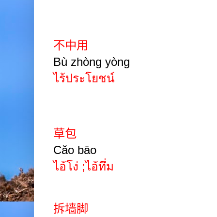
不中用
Bù zhòng yòng
ไร้ประโยชน์
草包
Cǎo bāo
ไอ้โง่ ;ไอ้ทึ่ม
拆墙脚