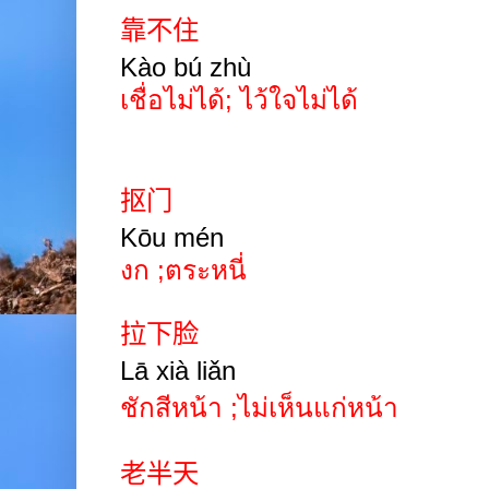
靠不住
Kào b
ú
zhù
เชื่อไม่ได้; ไว้ใจไม่ได้
抠门
Kōu mén
งก ;ตระหนี่
拉下脸
Lā xià liǎn
ชักสีหน้า ;ไม่เห็นแก่หน้า
老半天