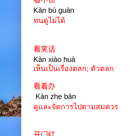
Kàn b
ú
guàn
ทนดูไม่ได้
看笑话
Kàn xiào huà
เห็นเป็นเรื่องตลก; ตัวตลก
看着办
Kàn zhe bàn
ดูและจัดการไปตามสมควร
开门红