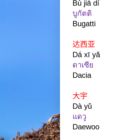
Bù jiā dí
บูกัตติ
Bugatti
达西亚
Dá xī yǎ
ดาเซีย
Dacia
大宇
Dà yǔ
แดวู
Daewoo