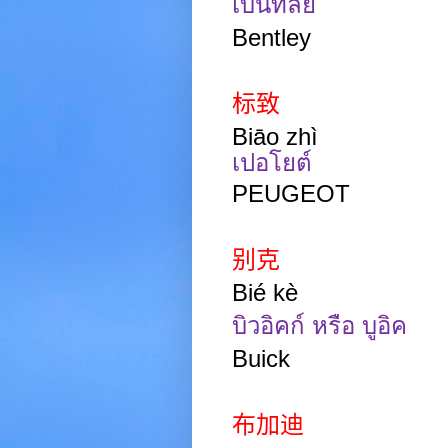
เบนท์ลีย์
Bentley
标致
Biāo
zhì
เปอโยต์
PEUGEOT
别克
Bié kè
บิวอิคก์ หรือ บูอิค
Buick
布加迪