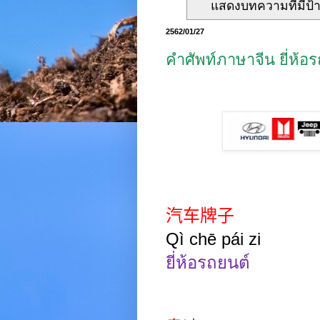
แสดงบทความที่มีป้
2562/01/27
คำศัพท์ภาษาจีน ยี่ห
汽车牌子
Qì
chē pái
zi
ยี่ห้อรถยนต์