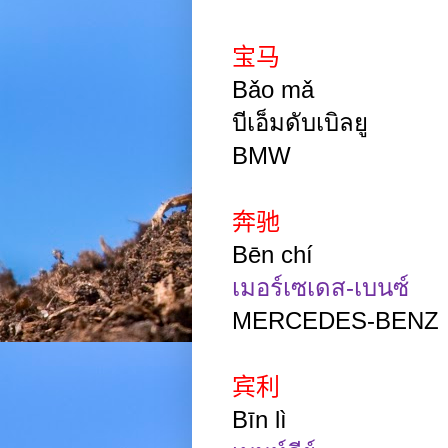
宝马
Bǎo mǎ
บีเอ็มดับเบิลยู
BMW
奔驰
Bēn chí
เมอร์เซเดส-เบนซ์
MERCEDES-BENZ
宾利
Bīn lì