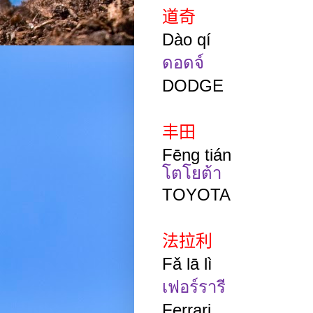
道奇
Dào qí
ดอดจ์
DODGE
丰田
Fēng
tián
โตโยต้า
TOYOTA
法拉利
Fǎ lā lì
เฟอร์รารี
Ferrari