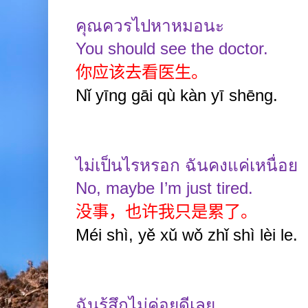
คุณควรไปหาหมอนะ
You should see the doctor.
你应该去看医生。
Nǐ yīng gāi qù kàn yī shēng.
ไม่เป็นไรหรอก ฉันคงแค่เหนื่อย
No, maybe I’m just tired.
没事，也许我只是累了。
Méi shì, yě xǔ wǒ zhǐ shì lèi le.
ฉันรู้สึกไม่ค่อยดีเลย