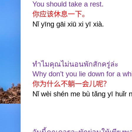
You should take a rest.
你应该休息一下。
Nǐ yīng gāi xiū xi yī xià.
ทำไมคุณไม่นอนพักสักครู่ล่ะ
Why don’t you lie down for a wh
你为什么不躺一会儿呢？
Nǐ wèi shén me bù tǎng yī huǐr 