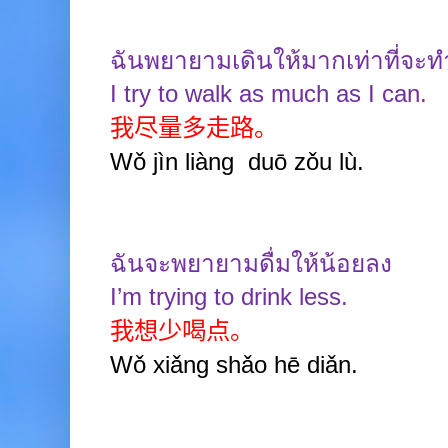
ฉันพยายามเดินให้มากเท่าที่จะท
I try to walk as much as I can.
我尽量多走路。
Wǒ jìn liàng duō zǒu lù.
ฉันจะพยายามดื่มให้น้อยลง
I’m trying to drink less.
我想少喝点。
Wǒ xiǎng shǎo hē diǎn.