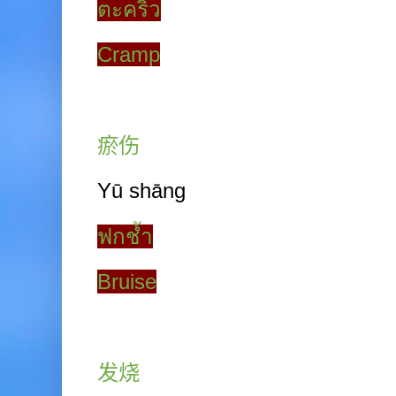
ตะคริว
Cramp
瘀伤
Yū shāng
ฟกช้ำ
Bruise
发烧