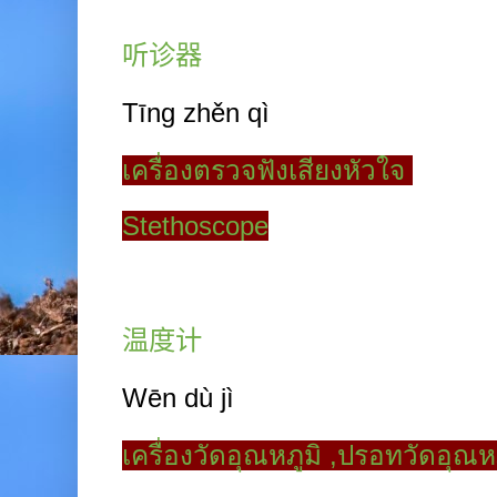
听诊器
Tīng zhěn qì
เครื่องตรวจฟังเสียงหัวใจ
Stethoscope
温度计
Wēn dù jì
เครื่องวัดอุณหภูมิ
,
ปรอทวัดอุณหภ