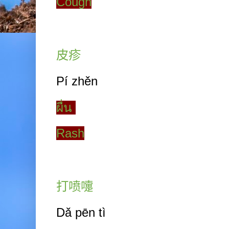
Cough
皮疹
Pí zhěn
ผื่น
Rash
打喷嚏
Dǎ pēn tì