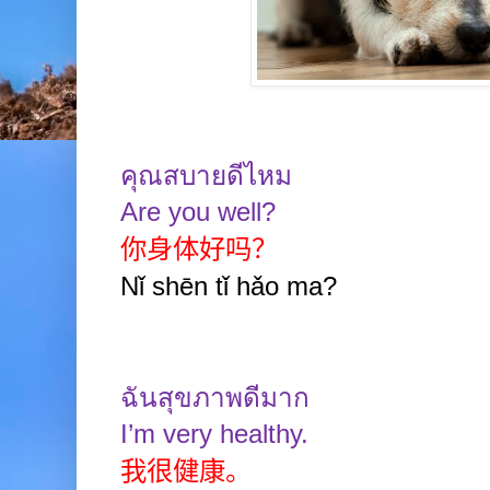
คุณสบายดีไหม
Are you well?
你身体好吗？
Nǐ shēn tǐ hǎo ma?
ฉันสุขภาพดีมาก
I’m very healthy.
我很健康。