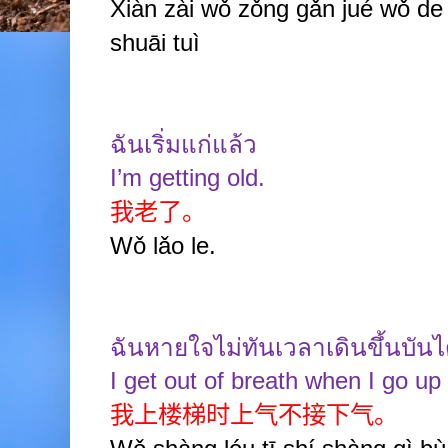
Xiàn zài wǒ zǒng gǎn jué wǒ de t
shuāi tuì
ฉันเริ่มแก่แล้ว
I’m getting old.
我老了。
Wǒ lǎo le.
ฉันหายใจไม่ทันเวลาเดินขึ้นบัน
I get out of breath when I go up 
我上楼梯时上气不接下气。