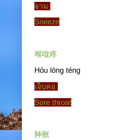
จาม
Sneeze
喉咙疼
Hóu lóng téng
เจ็บคอ
Sore throat
肿胀