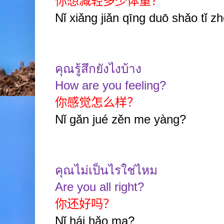
你想减轻多少体重？
Nǐ xiǎng jiǎn qīng duō shǎo tǐ z
คุณรู้สึกยังไงบ้าง
How are you feeling?
你感觉怎么样？
Nǐ gǎn jué zěn me yàng?
คุณไม่เป็นไรใช่ไหม
Are you all right?
你还好吗？
Nǐ hái hǎo ma?