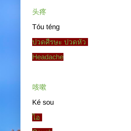
头疼
Tóu téng
ปวดศีรษะ ปวดหัว
Headache
咳嗽
Ké sou
ไอ