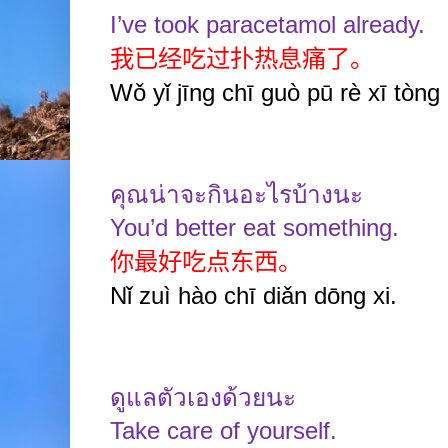
I’ve took paracetamol already.
我已经吃过扑热息痛了。
Wǒ yǐ jīng chī guò pū rè xī tòng 
คุณน่าจะกินอะไรบ้างนะ
You’d better eat something.
你最好吃点东西。
Nǐ zuì hào chī diǎn dōng xi.
ดูแลตัวเองด้วยนะ
Take care of yourself.