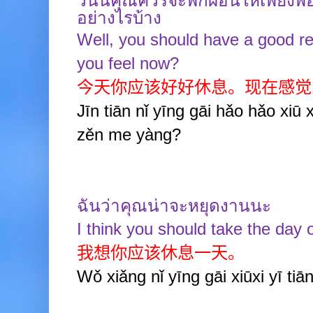
วันนี้คุณควรจะพักผ่อนให้เพียงพอ
อย่างไรบ้าง
Well, you should have a good r
you feel now?
今天你应该好好休息。现在感觉
Jīn tiān nǐ yīng gāi hǎo hǎo xiū 
zěn me yàng?
ฉันว่าคุณน่าจะหยุดงานนะ
I think you should take the day o
我想你应该休息一天。
Wǒ xiǎng nǐ yīng gāi xiūxi yī tiān