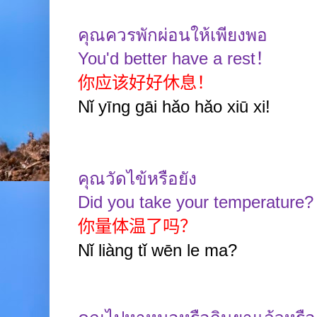
คุณควรพักผ่อนให้เพียงพอ
You'd better have a rest
！
你应该好好休息！
Nǐ yīng gāi hǎo hǎo xiū xi!
คุณวัดไข้หรือยัง
Did you take your temperature?
你量体温了吗？
Nǐ liàng tǐ wēn le ma?