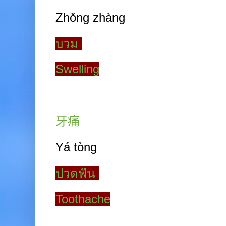
Zhǒng zhàng
บวม
Swelling
牙痛
Yá tòng
ปวดฟัน
Toothache