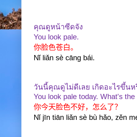
คุณดูหน้าซีดจัง
You look pale.
你脸色苍白。
Nǐ liǎn sè cāng bái.
วันนี้คุณดูไม่ดีเลย เกิดอะไรขึ้นห
You look pale today. What's the
你今天脸色不好，怎么了？
Nǐ jīn tiān liǎn sè bù hǎo, zěn m