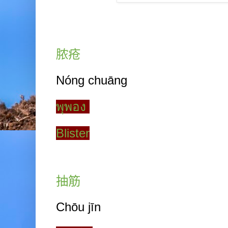
脓疮
Nóng chuāng
พุพอง
Blister
抽筋
Chōu
jīn