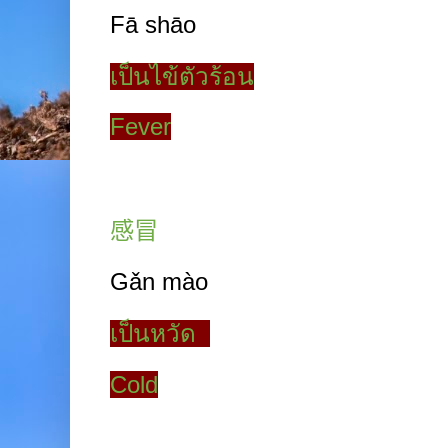
Fā
shāo
เป็นไข้ตัวร้อน
Fever
感冒
Gǎn
mào
เป็นหวัด
Cold