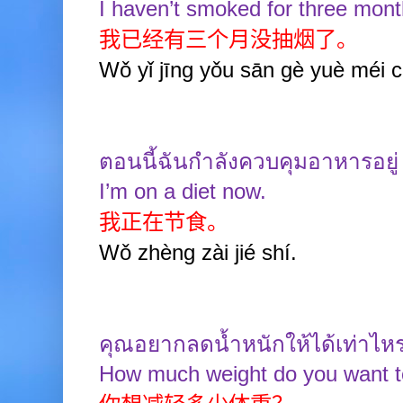
I haven’t smoked for three mon
我已经有三个月没抽烟了。
Wǒ yǐ jīng yǒu sān gè yuè méi c
ตอนนี้ฉันกำลังควบคุมอาหารอยู่
I’m on a diet now.
我正在节食。
Wǒ zhèng zài jié shí.
คุณอยากลดน้ำหนักให้ได้เท่าไหร
How much weight do you want t