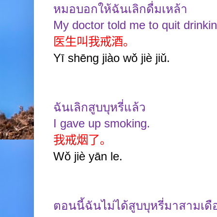
หมอบอกให้ฉันเลิกดื่มเหล้า
My doctor told me to quit drinkin
医生叫我戒酒。
Yī shēng jiào wǒ jiè jiǔ.
ฉันเลิกสูบบุหรี่แล้ว
I gave up smoking.
我戒烟了。
Wǒ jiè yān le.
ตอนนี้ฉันไม่ได้สูบบุหรี่มาสามเด