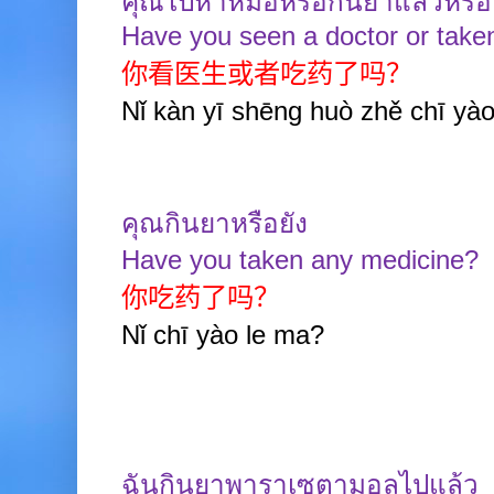
คุณไปหาหมอหรือกินยาแล้วหรือย
Have you seen a doctor or tak
你看医生或者吃药了吗？
Nǐ kàn yī shēng huò zhě chī yà
คุณกินยาหรือยัง
Have you taken any medicine?
你吃药了吗？
Nǐ chī yào le ma?
ฉันกินยาพาราเซตามอลไปแล้ว