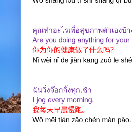
Wǒ shàng lóu tī shí shàng qì bù j
คุณทำอะไรเพื่อสุขภาพตัวเองบ้า
Are you doing anything for your
你为你的健康做了什么吗？
Nǐ wèi nǐ de jiàn kāng zuò le s
ฉันวิ่งจ๊อกกิ้งทุกเช้า
I jog every morning.
我每天早晨慢跑。
Wǒ měi tiān zǎo chén màn pǎo.