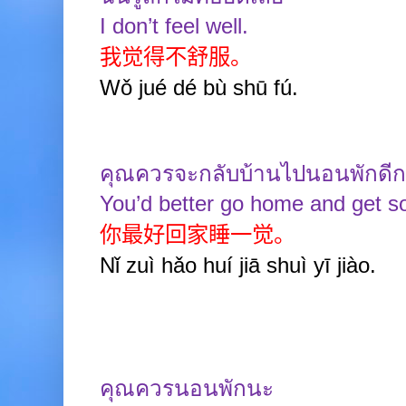
I don’t feel well.
我觉得不舒服。
Wǒ jué dé b
ù
shū fú.
คุณควรจะกลับบ้านไปนอนพักดีก
You’d better go home and get s
你最好回家睡一觉。
Nǐ zuì hǎo huí jiā shuì yī jiào.
คุณควรนอนพักนะ