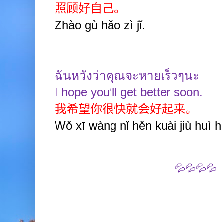
照顾好自己。
Zhào gù hǎo zì jǐ.
ฉันหวังว่าคุณจะหายเร็วๆนะ
I hope you‘ll get better soon.
我希望你很快就会好起来。
Wǒ xī wàng nǐ hěn kuài jiù huì hǎ
💦💦💦💦