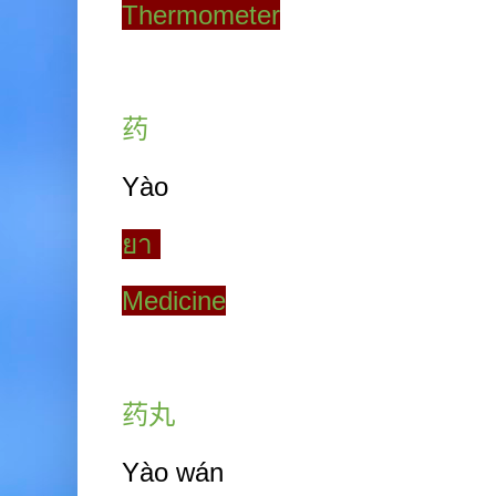
Thermometer
药
Yào
ยา
Medicine
药丸
Yào wán