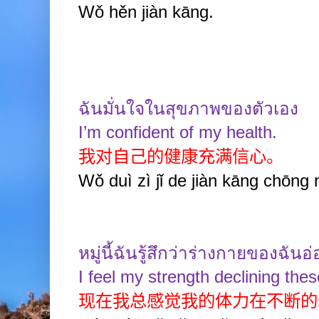
Wǒ hěn jiàn kāng.
ฉันมั่นใจในสุขภาพของตัวเอง
I’m confident of my health.
我对自己的健康充满信心。
Wǒ duì zì jǐ de jiàn kāng chōng 
หมู่นี้ฉันรู้สึกว่าร่างกายของฉัน
I feel my strength declining the
现在我总感觉我的体力在不断的