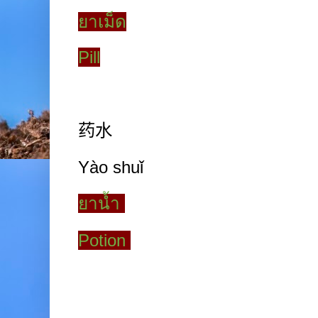
ยาเม็ด
Pill
药水
Yào shuǐ
ยาน้ำ
Potion