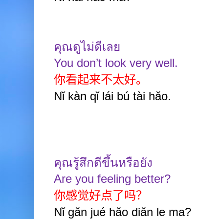
คุณดูไม่ดีเลย
You don’t look very well.
你看起来不太好。
Nǐ kàn qǐ lái b
ú
tài hǎo.
คุณรู้สึกดีขึ้นหรือยัง
Are you feeling better?
你感觉好点了吗？
Nǐ gǎn jué hǎo diǎn le ma?