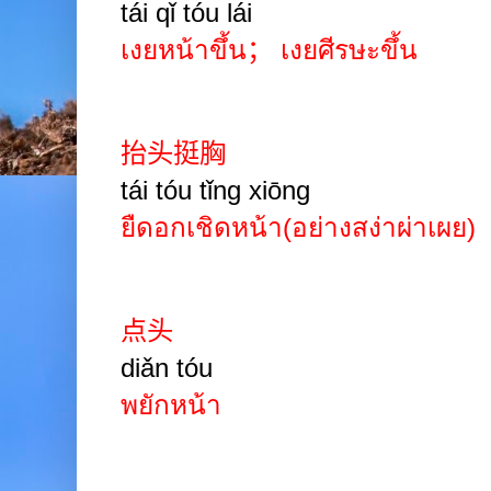
tái qǐ tóu lái
เงยหน้าขึ้น
；
เงยศีรษะขึ้น
抬头挺胸
tái
tóu tǐng xiōng
ยืดอกเชิดหน้า(อย่างสง่าผ่าเผย)
点头
diǎn
tóu
พยักหน้า