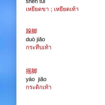
shēn tuǐ
เหยียดขา
;
เหยียดเท้า
跺脚
duò
jiǎo
กระทืบเท้า
摇脚
yáo
jiǎo
กระดิกเท้า