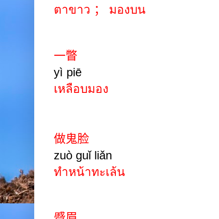
ตาขาว
；
มองบน
一瞥
yì
piē
เหลือบมอง
做鬼脸
zuò guǐ
liǎn
ทำหน้าทะเล้น
蹙眉