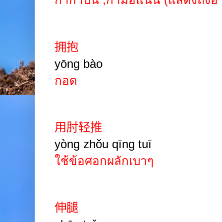
拥抱
yōng bào
กอด
用肘轻推
yòng zhǒu qīng tuī
ใช้ข้อศอกผลักเบาๆ
伸腿