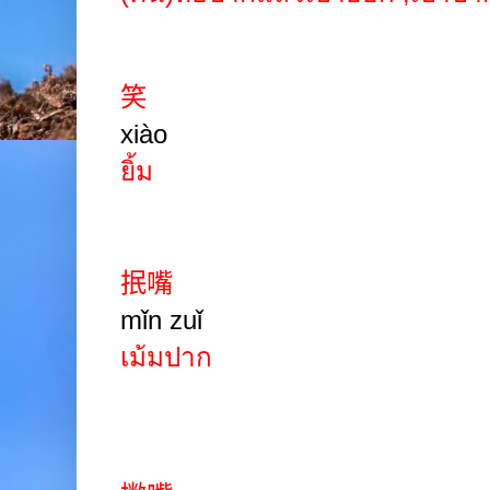
笑
xiào
ยิ้ม
抿嘴
mǐn zuǐ
เม้มปาก