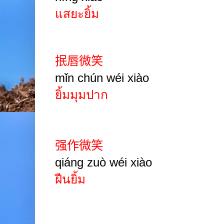
แสยะยิ้ม
抿唇微笑
mǐn chún wéi xiào
ยิ้มมุมปาก
强作微笑
qiáng zuò wéi xiào
ฝืนยิ้ม