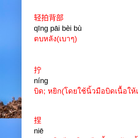
轻拍背部
qīng pāi bèi
bù
ตบหลัง(เบาๆ)
拧
níng
บิด
;
หยิก(โดยใช้นิ้วมือบิดเนื้อให้เ
捏
niē