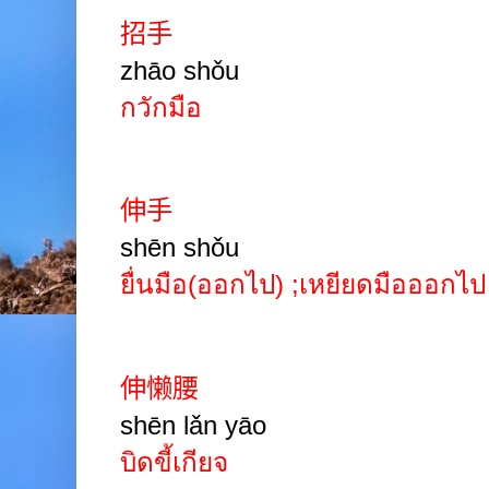
招手
zhāo
shǒu
กวักมือ
伸手
shēn
shǒu
ยื่นมือ(ออกไป)
;
เหยียดมือออกไป
伸懒腰
shēn lǎn yāo
บิดขี้เกียจ