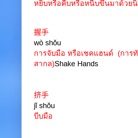
หยิบหรือคีบหรือหนีบขึ้นมาด้วยนิ
握手
wò shǒu
การจับมือ หรือเชคแฮนด์
(การท
สากล)
Shake Hands
挤手
jǐ shǒu
บีบมือ