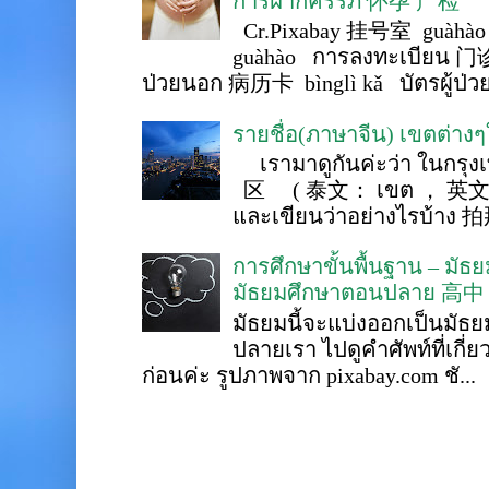
การฝากครรภ์ 怀孕 产检
Cr.Pixabay 挂号室 guàhào
guàhào การลงทะเบียน 门诊
ป่วยนอก 病历卡 bìnglì kǎ บัตรผู้ป่วย 
รายชื่อ(ภาษาจีน) เขตต่าง
เรามาดูกันค่ะว่า ในกรุงเ
区 ( 泰文： เขต ， 英文 ： 
และเขียนว่าอย่างไรบ้าง 
การศึกษาขั้นพื้นฐาน – ม
มัธยมศึกษาตอนปลาย 高中
มัธยมนี้จะแบ่งออกเป็นมั
ปลายเรา ไปดูคำศัพท์ที่เกี่
ก่อนค่ะ รูปภาพจาก pixabay.com ชั...