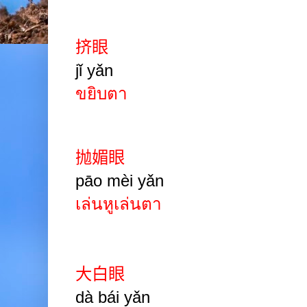
挤眼
jǐ yǎn
ขยิบตา
抛媚眼
pāo mèi yǎn
เล่นหูเล่นตา
大白眼
dà bái
yǎn