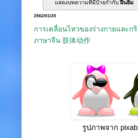
แสดงบทความที่มีป้ายกำกับ
ฝืนยิ้ม
2562/01/20
การเคลื่อนไหวของร่างกายและกริย
ภาษาจีน 肢体动作
รูปภาพจาก pixa