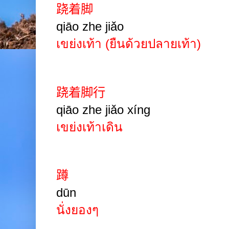
跷着脚
qiāo zhe jiǎo
เขย่งเท้า
(ยืนด้วยปลายเท้า)
跷着脚行
qiāo zhe jiǎo xíng
เขย่งเท้าเดิน
蹲
dūn
นั่งยองๆ