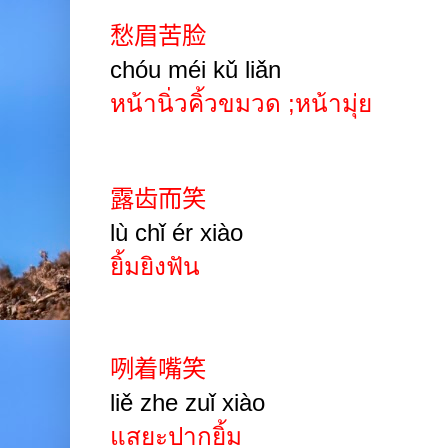
愁眉苦脸
chóu méi kǔ liǎn
หน้านิ่วคิ้วขมวด
;
หน้ามุ่ย
露齿而笑
lù chǐ ér xiào
ยิ้มยิงฟัน
咧着嘴笑
liě zhe zuǐ xiào
แสยะปากยิ้ม