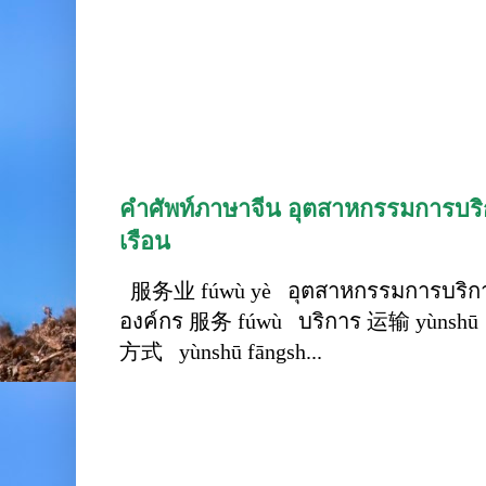
คำศัพท์ภาษาจีน อุตสาหกรรมการบริก
เรือน
服务业 fúwù yè อุตสาหกรรมการบริการ
องค์กร 服务 fúwù บริการ 运输 yùnshū 
方式 yùnshū fāngsh...