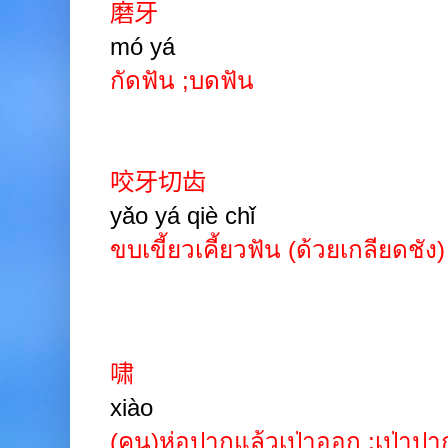
磨牙
mó
yá
กัดฟัน
;
บดฟัน
咬牙切齿
yǎo
yá
qiè
chǐ
ขบเขี้ยวเคี้ยวฟัน (ด้วยเกลียดชัง
啸
xiào
(คน)ห่อปากแล้วเป่าออก
;
เป่าปา