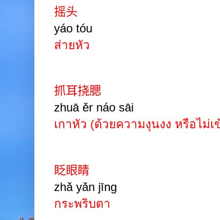
摇头
yáo
tóu
ส่ายหัว
抓耳挠腮
zhuā ěr náo sāi
เกาหัว
(ด้วยความงุนงง หรือไม่เข
眨眼睛
zhǎ yǎn
jīng
กระพริบตา