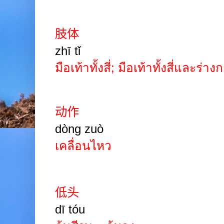
肢体
zhī
tǐ
มือเท้าทั้งสี่
;
มือเท้าทั้งสี่และร่าง
动作
dòng zuò
เคลื่อนไหว
低头
dī tóu