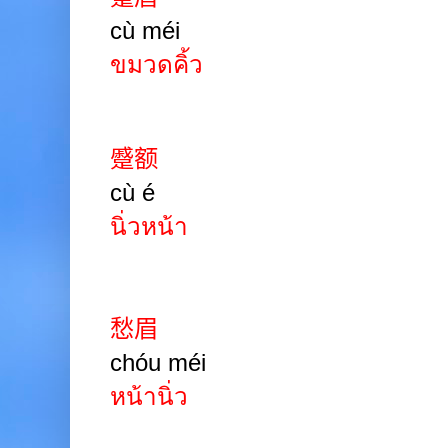
cù méi
ขมวดคิ้ว
蹙额
cù é
นิ่วหน้า
愁眉
chóu méi
หน้านิ่ว