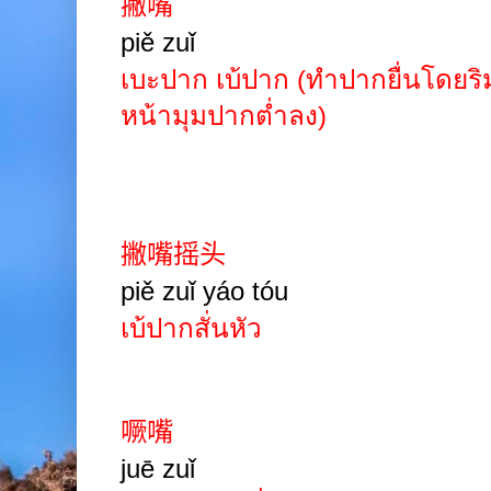
撇嘴
piě zuǐ
เบะปาก เบ้ปาก (ทำปากยื่นโดยริม
หน้ามุมปากต่ำลง)
撇嘴摇头
piě zuǐ yáo tóu
เบ้ปากสั่นหัว
噘嘴
juē zuǐ