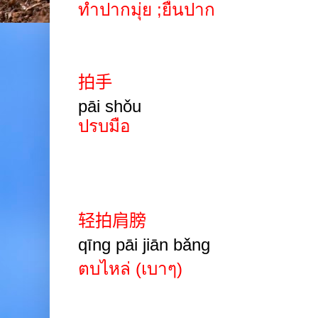
ทำปากมุ่ย
;
ยื่นปาก
拍手
pāi
shǒu
ปรบมือ
轻拍肩膀
qīng pāi jiān
b
ǎ
ng
ตบไหล่ (เบาๆ)