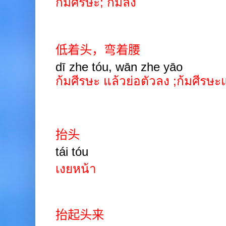
ก้มศีรษะ
;
ก้มลง
低着头，弯着腰
dī zhe tóu, wān zhe yāo
ก้มศีรษะ แล้วย่อตัวลง ;ก้มศีรษ
抬头
tái
tóu
เงยหน้า
抬起头来