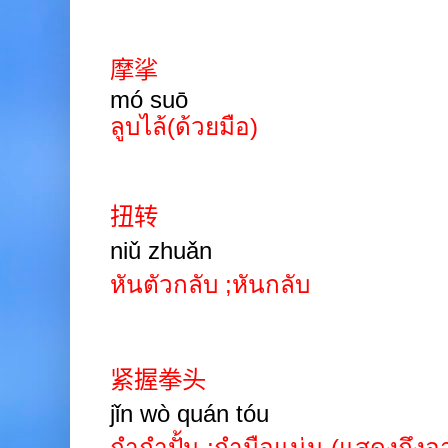
摩挲
mó suō
ลูบไล้(ด้วยมือ)
扭转
niǔ zhuǎn
หันตัวกลับ
;
หันกลับ
紧握拳头
jǐn wò quán
tóu
กำกำปั้น
;
กำมือแน่น (แสดงถึงอา