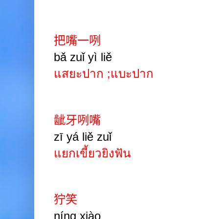
把嘴一咧
bǎ zuǐ yì liě
แสยะปาก
;
แบะปาก
龇牙咧嘴
zī yá liě zuǐ
แยกเขี้ยวยิงฟัน
狞笑
níng xiào