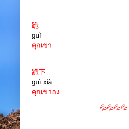
跪
guì
คุกเข่า
跪下
guì xià
คุกเข่าลง
💦💦💦💦