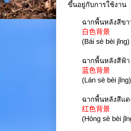
ขึ้นอยู่กับการใช้งาน
ฉากพื้นหลังสี
白色背景
(
Bái
sè bèi
jǐng
)
ฉากพื้นหลังสีฟ้
蓝色背景
(
Lán sè bèi
jǐng
)
ฉากพื้นหลังสีแ
红色背景
(
Hóng
sè bèi
jǐn