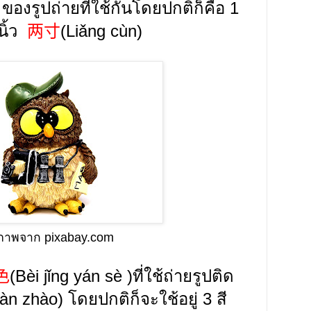
)
ของรูปถ่ายที่ใช้กันโดยปกติก็คือ
1
นิ้ว
两寸
(
Liǎng cùn
)
ปภาพจาก pixabay.com
色
(
Bèi
jǐng yán
sè
)
ที่ใช้ถ่ายรูปติด
iàn zhào
)
โดยปกติก็จะใช้อยู่
3
สี