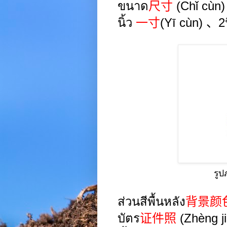
ขนาด
尺寸
(
Chǐ
cùn
นิ้ว
一寸
(
Yī
cùn
)
、
2
รู
ส่วนสีพื้นหลัง
背景颜
บัตร
证件照
(
Zhèng j