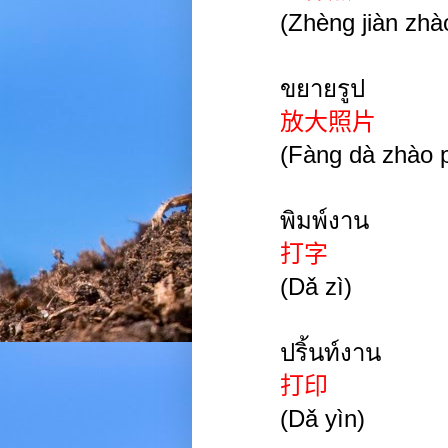
(
Zhèng jiàn zhà
ขยายรูป
放大照片
(
Fàng
dà zhào
พิมพ์งาน
打字
(
Dǎ
zì
)
ปริ้นท์งาน
打印
(
Dǎ
yìn
)