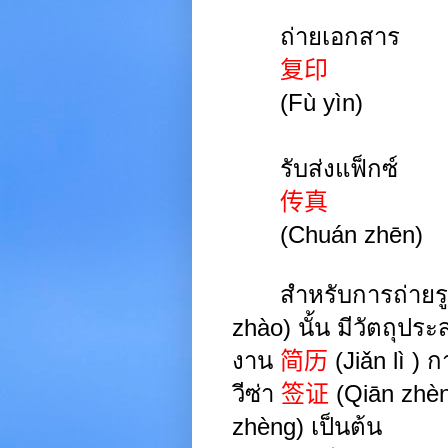
ถ่ายเอกสาร
复印
(
Fù
yìn
)
รับส่งแฟ็กซ์
传真
(
Chuán
zhēn
)
สำหรับการถ่ายร
zhào
)
นั้น มีวัตถุประ
งาน
简历
(
Jiǎn
lì
)
ก
วีซ่า
签证
(
Qiān
zhè
zhèng
)
เป็นต้น