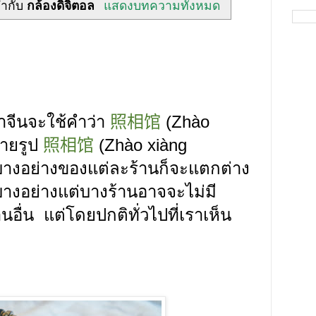
กำกับ
กล้องดิจิตอล
แสดงบทความทั้งหมด
าจีนจะใช้คำว่า
照相馆
(
Zhào
่ายรูป
照相馆
(
Zhào
xiàng
บางอย่างของแต่ละร้านก็จะแตกต่าง
บางอย่างแต่บางร้านอาจจะไม่มี
านอื่น
แต่โดยปกติทั่วไปที่เราเห็น