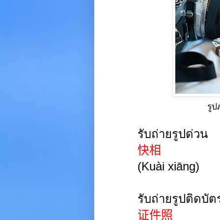
รู
รับถ่ายรูปด่วน
快相
(
Kuài xiāng
)
รับถ่ายรูปติดบั
证件照