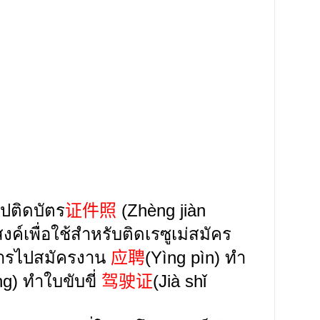
ูปติดบัตร
证件照
(
Zhèng jiàn
สงค์เพื่อใช้สำหรับติดเรซูเม่สมัคร
ารไปสมัครงาน
应聘
(
Yìng pìn
)
ทำ
ng
)
ทำใบขับขี่
驾驶证
(
Jià
shǐ