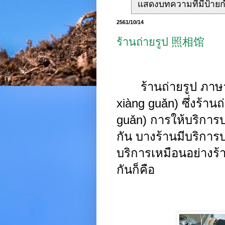
แสดงบทความที่มีป้าย
2561/10/14
ร้านถ่ายรูป 照相馆
ร้านถ่ายรูป ภาษ
xiàng guǎn
)
ซึ่งร้านถ
guǎn
)
การให้บริการ
กัน บางร้านมีบริการ
บริการเหมือนอย่างร้
กันก็คือ