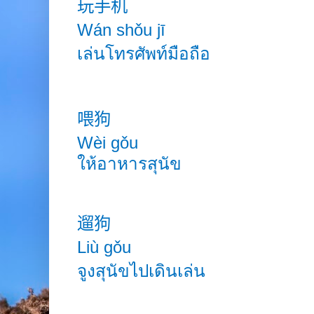
玩手机
Wán shǒu jī
เล่นโทรศัพท์มือถือ
喂狗
Wèi gǒu
ให้อาหารสุนัข
遛狗
Liù gǒu
จูงสุนัขไปเดินเล่น