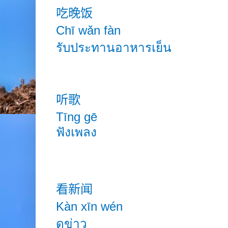
吃晚饭
Chī wǎn fàn
รับประทานอาหารเย็น
听歌
Tīng gē
ฟังเพลง
看新闻
Kàn xīn
wén
ดูข่าว