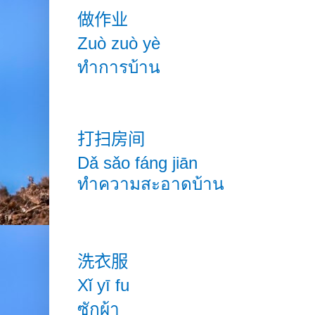
做作业
Zuò zuò yè
ทำการบ้าน
打扫房间
Dǎ sǎo fáng jiān
ทำความสะอาดบ้าน
洗衣服
Xǐ yī fu
ซักผ้า