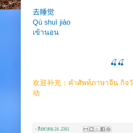
去睡觉
Qù shuì
jiào
เข้านอน
🍒🍒
欢迎补充：คำศัพท์ภาษาจีน กิจว
动
-
สิงหาคม 24, 2561