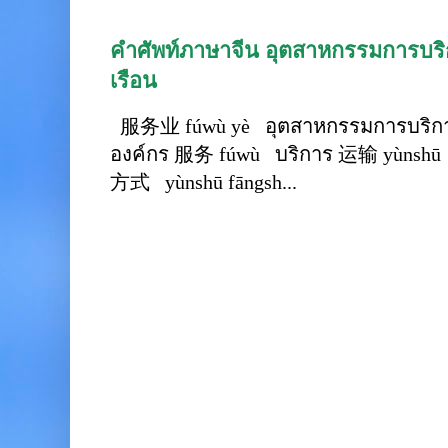
คำศัพท์ภาษาจีน อุตสาหกรรมการบริก
เรือน
服务业 fúwù yè อุตสาหกรรมการบริการ
องค์กร 服务 fúwù บริการ 运输 yùnshū 
方式 yùnshū fāngsh...