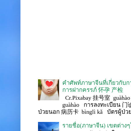
คำศัพท์ภาษาจีนที่เกี่ยวกับ
การฝากครรภ์ 怀孕 产检
Cr.Pixabay 挂号室 guàhào
guàhào การลงทะเบียน 门诊
ป่วยนอก 病历卡 bìnglì kǎ บัตรผู้ป่วย 
รายชื่อ(ภาษาจีน) เขตต่าง