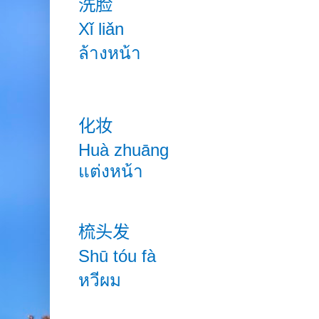
洗脸
Xǐ liǎn
ล้างหน้า
化妆
Huà
zhuāng
แต่งหน้า
梳头发
Shū tóu fà
หวีผม