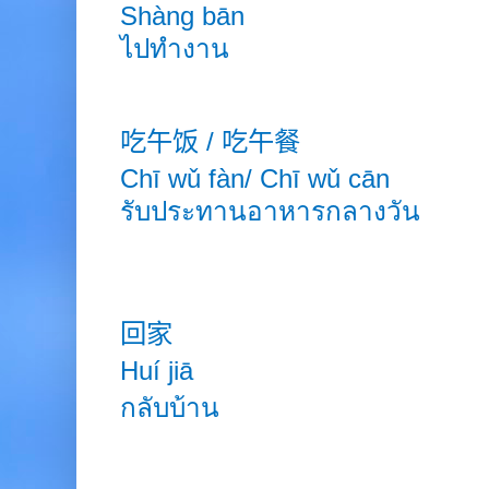
Shàng
bān
ไปทำงาน
吃午饭
/
吃午餐
Chī wǔ fàn/ Chī wǔ cān
รับประทานอาหารกลางวัน
回家
Huí jiā
กลับบ้าน