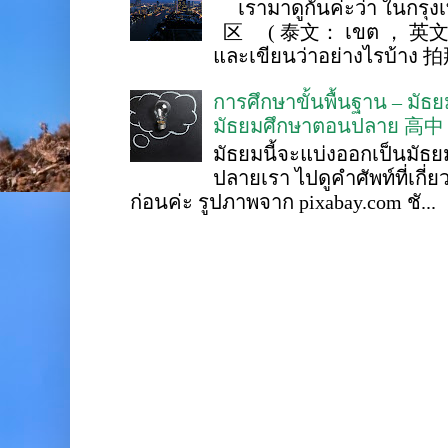
เรามาดูกันค่ะว่า ในกรุงเ
区 ( 泰文： เขต ， 英文 ： 
และเขียนว่าอย่างไรบ้าง 
การศึกษาขั้นพื้นฐาน – ม
มัธยมศึกษาตอนปลาย 高中
มัธยมนี้จะแบ่งออกเป็นมั
ปลายเรา ไปดูคำศัพท์ที่เกี่
ก่อนค่ะ รูปภาพจาก pixabay.com ชั...