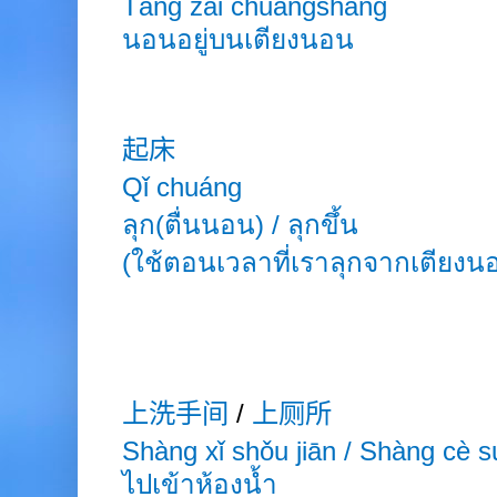
Tǎng zài chuángshàng
นอนอยู่บนเตียงนอน
起床
Qǐ chuáng
ลุก(
ตื่นนอน)
/ ลุกขึ้น
(ใช้ตอนเวลาที่เราลุกจากเตียงน
上洗手间
/
上厕所
Shàng xǐ
shǒu
jiān / Shàng cè
s
ไปเข้าห้องน้ำ