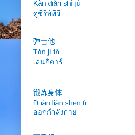
Kàn diàn shì jù
ดูซีรีส์ทีวี
弹吉他
Tán
jí
tā
เล่นกีตาร์
锻炼身体
Duàn
liàn shēn
tǐ
ออกกำลังกาย