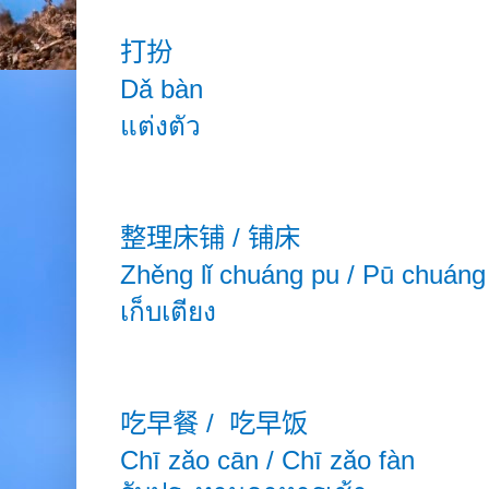
打扮
Dǎ bàn
แต่งตัว
整理床铺
/
铺床
Zhěng
lǐ chuáng
pu / Pū chuán
เก็บเตียง
吃早餐
/
吃早饭
Chī zǎo cān
/
Chī zǎo fàn