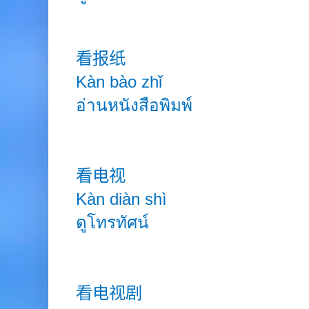
看报纸
Kàn bào
zhǐ
อ่านหนังสือพิมพ์
看电视
Kàn diàn shì
ดูโทรทัศน์
看电视剧