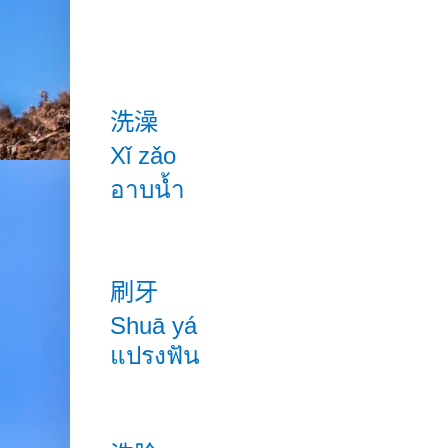
洗澡
Xǐ zǎo
อาบน้ำ
刷牙
Shuā yá
แปรงฟัน