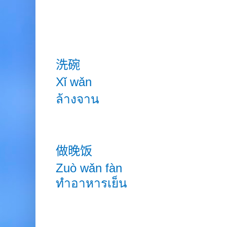
洗碗
Xǐ wǎn
ล้างจาน
做晚饭
Zuò wǎn fàn
ทำอาหารเย็น