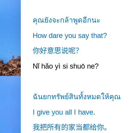
คุณยังจะกล้าพูดอีกนะ
How dare you say that?
你好意思说呢？
Nǐ hǎo yì si shuō ne?
ฉันยกทรัพย์สินทั้งหมดให้คุณ
I give you all I have.
我把所有的家当都给你。