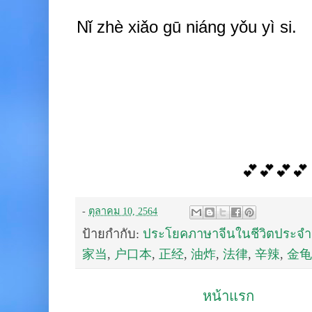
Nǐ zhè xiǎo gū niáng yǒu yì si.
💕💕💕💕
-
ตุลาคม 10, 2564
ป้ายกำกับ:
ประโยคภาษาจีนในชีวิตประจำ
家当
,
户口本
,
正经
,
油炸
,
法律
,
辛辣
,
金龟
หน้าแรก