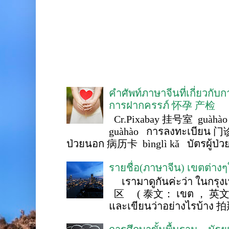
คำศัพท์ภาษาจีนที่เกี่ยวกับ
การฝากครรภ์ 怀孕 产检
Cr.Pixabay 挂号室 guàhào
guàhào การลงทะเบียน 门诊
ป่วยนอก 病历卡 bìnglì kǎ บัตรผู้ป่วย 
รายชื่อ(ภาษาจีน) เขตต่าง
เรามาดูกันค่ะว่า ในกรุงเ
区 ( 泰文： เขต ， 英文 ： 
และเขียนว่าอย่างไรบ้าง 