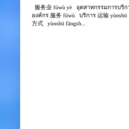
服务业 fúwù yè อุตสาหกรรมการบริการ
องค์กร 服务 fúwù บริการ 运输 yùnshū 
方式 yùnshū fāngsh...