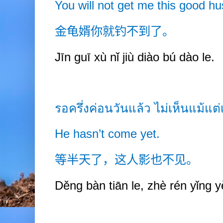
You will not get me this good h
金龟婿你就钓不到了。
Jīn guī xù nǐ jiù diào b
ú
dào le.
รอครึ่งค่อนวันแล้ว ไม่เห็นแม้แต่
He hasn’t come yet.
等半天了，这人影也不见。
Děng bàn tiān le, zhè rén yǐng y