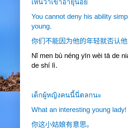
เห็นว่าเขาอายุน้อย
You cannot deny his ability simp
young.
你们不能因为他的年轻就否认他
Nǐ men bù néng yīn wèi tā de niá
de shí lì.
เด็กผู้หญิงคนนี้นี่ตลกนะ
What an interesting young lady!
你这小姑娘有意思。