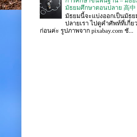
การศึกษาขั้นพื้นฐาน – ม
มัธยมศึกษาตอนปลาย 高中
มัธยมนี้จะแบ่งออกเป็นมั
ปลายเรา ไปดูคำศัพท์ที่เกี่
ก่อนค่ะ รูปภาพจาก pixabay.com ชั...