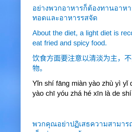
อย่างพวกอาหารก็ต้องทานอาหา
ทอดและอาหารรสจัด
About the diet, a light diet is 
eat fried and spicy food.
饮食方面要注意以清淡为主，不
物。
Yǐn shí fāng miàn yào zhù yì yǐ 
yào chī yóu zhá hé xīn là de shí
พวกคุณอย่าปฏิเสธความสามาร