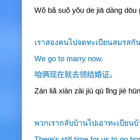
Wǒ bǎ suǒ yǒu de jiā dàng dōu g
เราสองคนไปจดทะเบียนสมรสกัน
We go to marry now.
咱俩现在就去领结婚证。
Zán liǎ xiàn zài jiù qù lǐng jié h
พวกเรากลับบ้านไปเอาทะเบียนบ้
There’s still time for us to go h