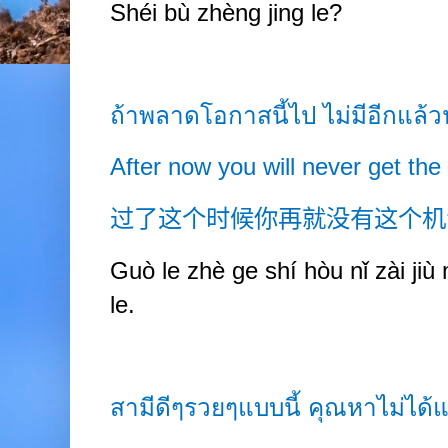
Shéi bù zhèng jing le?
ถ้าพลาดโอกาสนี้ไป ไม่มีอีกแล้
After now you will never get the
过了这个时候你再就没有这个机
Guò le zhè ge shí hòu nǐ zài jiù 
le.
สามีดีๆรวยๆแบบนี้ คุณหาไม่ได้