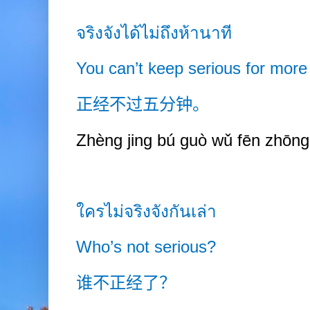
จริงจังได้ไม่ถึงห้านาที
You can’t keep serious for more 
正经不过五分钟。
Zhèng jing b
ú
guò wǔ fēn zhōng
ใครไม่จริงจังกันเล่า
Who’s not serious?
谁不正经了？