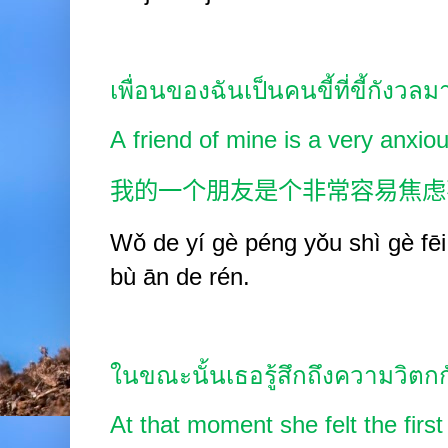
เพื่อนของฉันเป็นคนขี้ที่ขี้กังวลม
A friend of mine is a very anxio
我的一个朋友是个非常容易焦虑
Wǒ de y
í
gè péng
yǒu shì
gè fēi
bù
ān de rén.
ในขณะนั้นเธอรู้สึกถึงความวิตกก
At that moment she felt the first