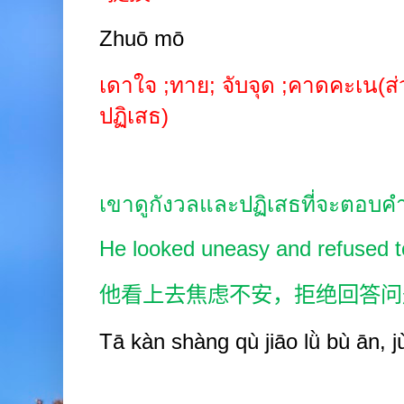
Zhuō
mō
เดาใจ
;
ทาย
;
จับจุด
;
คาดคะเน(ส่
ปฏิเสธ)
เขาดูกังวลและปฏิเสธที่จะตอบ
He looked uneasy and refused 
他看上去焦虑不安，拒绝回答问
Tā kàn shàng qù jiāo
lǜ bù
ān, j