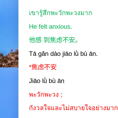
เขารู้สึกพะวักพะวงมาก
He felt anxious.
他感
到焦虑不安。
Tā gǎn dào jiāo lǜ bù ān.
*
焦虑不安
Jiāo lǜ bù ān
พะวักพะวง
;
กังวลใจและไม่สบายใจอย่างมาก