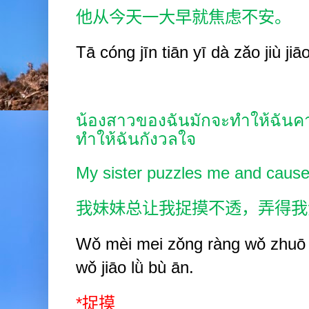
他从今天一大早就焦虑不安。
Tā cóng jīn tiān yī dà zǎo jiù jiā
น้องสาวของฉันมักจะทำให้ฉันคา
ทำให้ฉันกังวลใจ
My sister puzzles me and caus
我妹妹总让我捉摸不透，弄得我
Wǒ mèi mei zǒng ràng wǒ zhuō
wǒ jiāo
lǜ bù ān.
*
捉摸