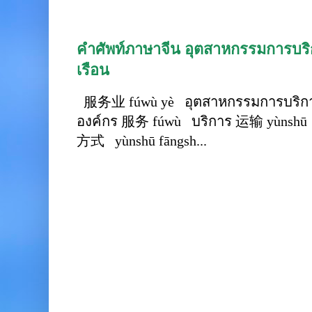
คำศัพท์ภาษาจีน อุตสาหกรรมการบริก
เรือน
服务业 fúwù yè อุตสาหกรรมการบริการ
องค์กร 服务 fúwù บริการ 运输 yùnshū 
方式 yùnshū fāngsh...