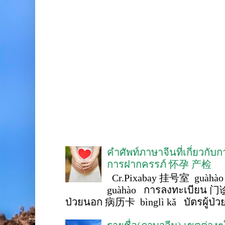
คำศัพท์ภาษาจีนที่เกี่ยวกับ
การฝากครรภ์ 怀孕 产检
Cr.Pixabay 挂号室 guàhào
guàhào การลงทะเบียน 门诊
ป่วยนอก 病历卡 bìnglì kǎ บัตรผู้ป่วย 