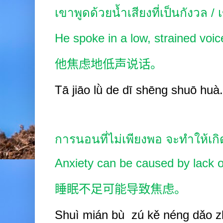
เขาพูดด้วยน้ำเสียงที่เป็นกังวล /
He spoke in a low, strained voi
他焦虑地低声说话。
Tā jiāo lǜ de dī shēng shuō huà.
การนอนที่ไม่เพียงพอ จะทำให้เ
Anxiety can be caused by lack o
睡眠不足可能导致焦虑。
Shuì
mián bù
zú kě
néng dǎo
z