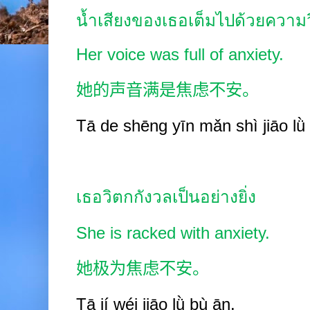
น้ำเสียงของเธอเต็มไปด้วยความ
Her voice was full of anxiety.
她的声音满是焦虑不安。
Tā de shēng
yīn mǎn shì jiāo
lǜ
เธอวิตกกังวลเป็นอย่างยิ่ง
She is racked with anxiety.
她极为焦虑不安。
Tā jí
wéi jiāo
lǜ bù
ān.