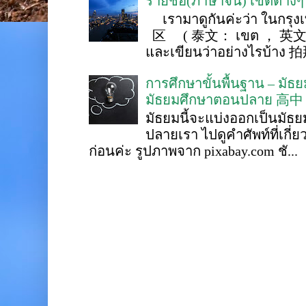
รายชื่อ(ภาษาจีน) เขตต่าง
เรามาดูกันค่ะว่า ในกรุงเ
区 ( 泰文： เขต ， 英文 ： 
และเขียนว่าอย่างไรบ้าง 
การศึกษาขั้นพื้นฐาน – ม
มัธยมศึกษาตอนปลาย 高中
มัธยมนี้จะแบ่งออกเป็นมั
ปลายเรา ไปดูคำศัพท์ที่เกี่
ก่อนค่ะ รูปภาพจาก pixabay.com ชั...