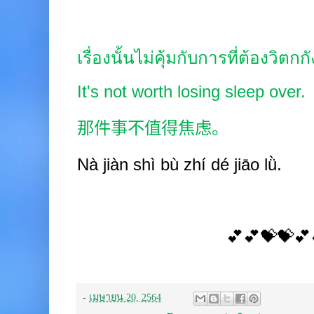
เรื่องนั้นไม่คุ้มกับการที่ต้องวิตก
It's not worth losing sleep over.
那件事不值得焦虑。
Nà jiàn shì bù zhí
dé jiāo
lǜ.
💕💕💝💝💕
-
เมษายน 20, 2564