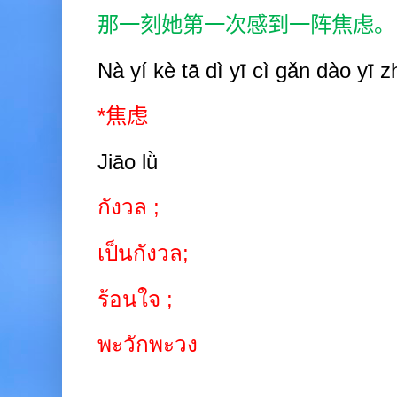
那一刻她第一次感到一阵焦虑。
Nà y
í
kè tā dì yī cì gǎn
dào yī
z
*
焦虑
Jiāo lǜ
กังวล
;
เป็นกังวล
;
ร้อนใจ
;
พะวักพะวง