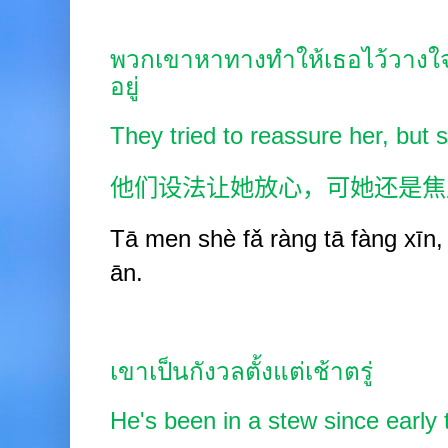
พวกเขาหาทางทำให้เธอไว้วางใจ 
อยู่
They tried to reassure her, but sh
他们设法让她放心，可她还是焦
Tā men shè fǎ ràng tā fàng xīn, k
ān.
เขาเป็นกังวลตั้งแต่เช้าตรู่
He's been in a stew since early