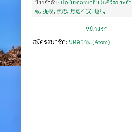
ป้ายกำกับ:
ประโยคภาษาจีนในชีวิตประจำ
致
,
捉摸
,
焦虑
,
焦虑不安
,
睡眠
หน้าแรก
สมัครสมาชิก:
บทความ (Atom)