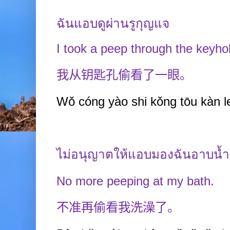
ฉันแอบดูผ่านรูกุญแจ
I took a peep through the keyho
我从钥匙孔偷看了一眼。
Wǒ cóng yào shi kǒng tōu kàn l
ไม่อนุญาตให้แอบมองฉันอาบน้ำ
No more peeping at my bath.
不准再偷看我洗澡了。