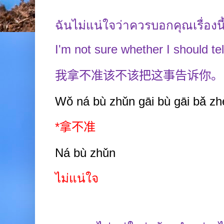
ฉันไม่แน่ใจว่าควรบอกคุณเรื่องนี
I'm not sure whether I should tel
我拿不准该不该把这事告诉你。
Wǒ ná bù zhǔn gāi bù gāi bǎ zh
*
拿不准
Ná bù zhǔn
ไม่แน่ใจ