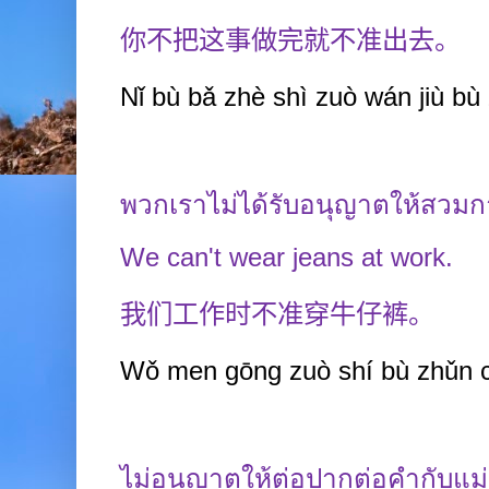
你不把这事做完就不准出去。
Nǐ bù bǎ zhè shì zuò wán jiù bù
พวกเราไม่ได้รับอนุญาตให้สวมก
We can't wear jeans at work.
我们工作时不准穿牛仔裤。
Wǒ men gōng zuò shí bù zhǔn c
ไม่อนุญาตให้ต่อปากต่อคำกับแม่