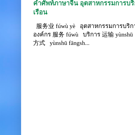
คำศัพท์ภาษาจีน อุตสาหกรรมการบริก
เรือน
服务业 fúwù yè อุตสาหกรรมการบริการ
องค์กร 服务 fúwù บริการ 运输 yùnshū 
方式 yùnshū fāngsh...