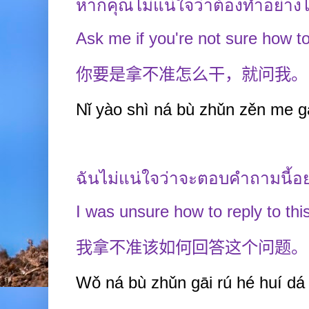
หากคุณไม่แน่ใจว่าต้องทำอย่างไ
Ask me if you're not sure how to
你要是拿不准怎么干，就问我。
Nǐ yào
sh
ì
ná bù zhǔn zěn
me gà
ฉันไม่แน่ใจว่าจะตอบคำถามนี้อย
I was unsure how to reply to thi
我拿不准该如何回答这个问题。
Wǒ ná bù zhǔn gāi rú
hé huí
dá