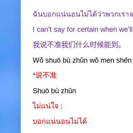
ฉันบอกแน่นอนไม่ได้ว่าพวกเรา
I can't say for certain when we'll
我说不准我们什么时候能到。
Wǒ shuō b
ù
zhǔn wǒ men shén 
*
说不准
Shuō
bù
zhǔn
ไม่แน่ใจ
;
บอกแน่นอนไม่ได้