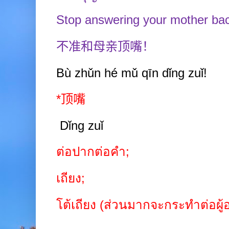
Stop answering your mother ba
不准和母亲顶嘴！
Bù zhǔn hé mǔ
qīn d
ǐ
ng
zuǐ!
*
顶嘴
Dǐng
zuǐ
ต่อปากต่อคำ
;
เถียง
;
โต้เถียง (ส่วนมากจะกระทำต่อผู้