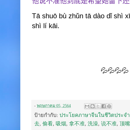
他说不准他到底是希望她留下还
Tā shuō b
ù
zhǔn tā dào
dǐ shì x
shì lí
kāi.
💦💦💦💦
-
พฤษภาคม 05, 2564
ป้ายกำกับ:
ประโยคภาษาจีนในชีวิตประจำ
去
,
偷看
,
吸烟
,
拿不准
,
洗澡
,
说不准
,
顶嘴