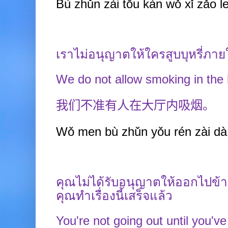
Bù zhǔn zài tōu kàn wǒ xǐ zǎo le
เราไม่อนุญาตให้ใครสูบบุหรี่ภา
We do not allow smoking in the 
我们不准有人在大厅内吸烟。
Wǒ men bù zhǔn yǒu rén zài dà t
คุณไม่ได้รับอนุญาตให้ออกไปข้า
คุณทำเรื่องนี้เสร็จแล้ว
You're not going out until you've