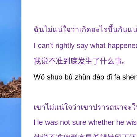
ฉันไม่แน่ใจว่าเกิดอะไรขึ้นกันแน
I can't rightly say what happene
我说不准到底发生了什么事。
Wǒ shuō b
ù
zhǔn dào
dǐ fā
shē
เขาไม่แน่ใจว่าเขาปรารถนาจะให้
He was not sure whether he wis