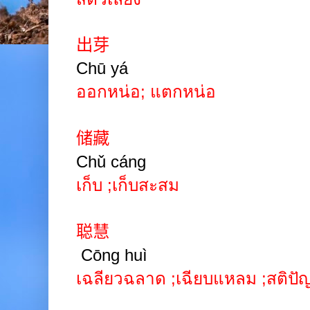
出芽
Chū yá
ออกหน่อ
;
แตกหน่อ
储藏
Chǔ cáng
เก็บ
;
เก็บสะสม
聪慧
Cōng huì
เฉลียวฉลาด
;
เฉียบแหลม
;
สติปั