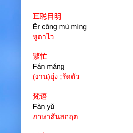
耳聪目明
Ěr cōng mù míng
หูตาไว
繁忙
Fán máng
(งาน)ยุ่ง
;
รัดตัว
梵语
Fàn yǔ
ภาษาสันสกฤต