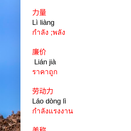
力量
Lì liàng
กำลัง
;
พลัง
廉价
Lián jià
ราคาถูก
劳动力
Láo dòng lì
กำลังแรงงาน
美称