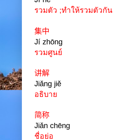
รวมตัว
;
ทำให้รวมตัวกัน
集中
Jí zhōng
รวมศูนย์
讲解
Jiǎng jiě
อธิบาย
简称
Jiǎn chēng
ชื่อย่อ