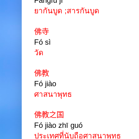
Fángfǔ jì
ยากันบูด
;
สารกันบูด
佛寺
Fó sì
วัด
佛教
Fó jiào
ศาสนาพุทธ
佛教之国
Fó jiào zhī guó
ประเทศที่นับถือศาสนาพุทธ