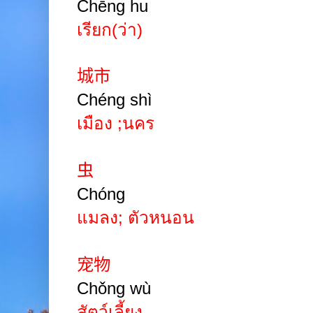
Chēng hu
เรียก(ว่า)
城市
Chéng shì
เมือง
;
นคร
虫
Chóng
แมลง
;
ตัวหนอน
宠物
Chǒng wù
สัตว์เลี้ยง