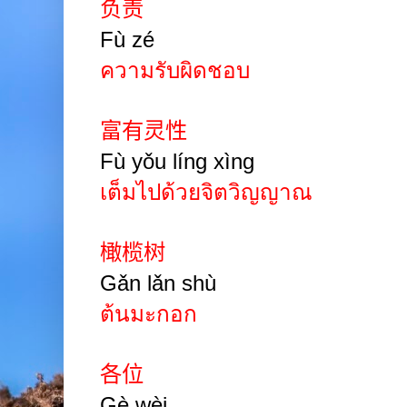
负责
Fù zé
ความรับผิดชอบ
富有灵性
Fù yǒu líng xìng
เต็มไปด้วยจิตวิญญาณ
橄榄树
Gǎn lǎn shù
ต้นมะกอก
各位
Gè wèi