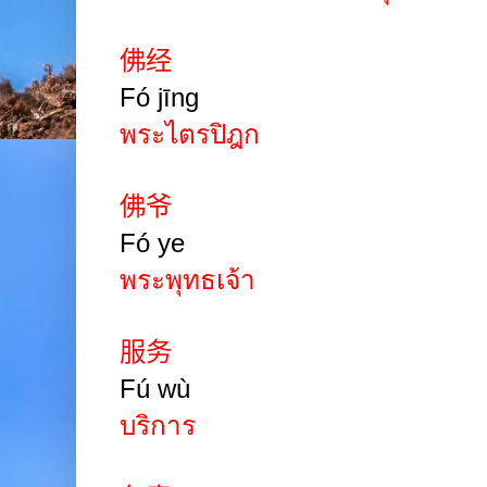
佛经
Fó jīng
พระไตรปิฎก
佛爷
Fó ye
พระพุทธเจ้า
服务
Fú wù
บริการ