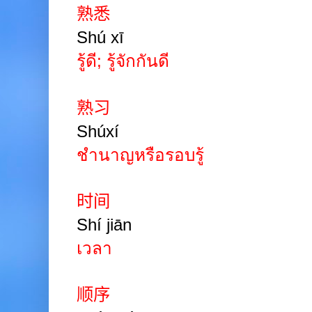
熟悉
Shú xī
รู้ดี
;
รู้จักกันดี
熟习
Shúxí
ชำนาญหรือรอบรู้
时间
Shí jiān
เวลา
顺序