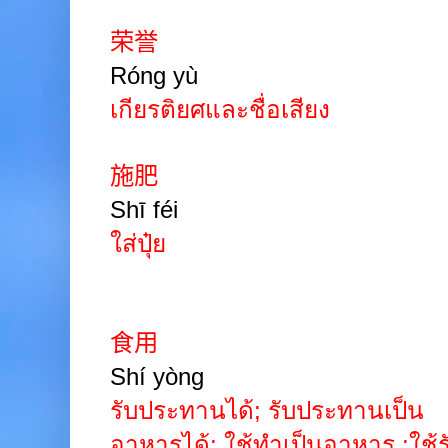
荣誉
Róng yù
เกียรติยศและชื่อเสียง
施肥
Shī féi
ใส่ปุ๋ย
食用
Shí yòng
รับประทานได้
;
รับประทานเป็น
อาหารได้
;
ใช้ทำเป็นอาหาร
;
ใช้