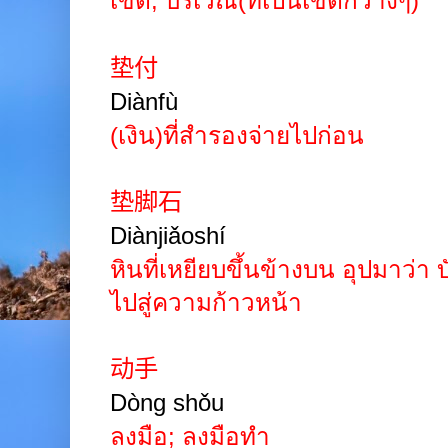
เขต
;
บริเวณ(ที่เป็นเขตกว้างๆ)
垫付
Diànfù
(เงิน)ที่สำรองจ่ายไปก่อน
垫脚石
Diànjiǎoshí
หินที่เหยียบขึ้นข้างบน อุปมาว่า
ไปสู่ความก้าวหน้า
动手
Dòng shǒu
ลงมือ
;
ลงมือทำ