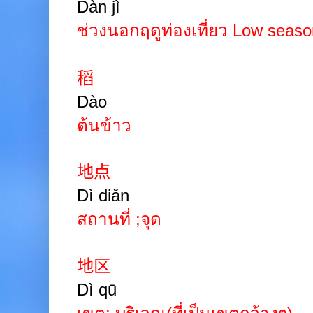
Dàn jì
ช่วงนอกฤดูท่องเที่ยว
Low seaso
稻
Dào
ต้นข้าว
地点
Dì diǎn
สถานที่
;
จุด
地区
Dì qū