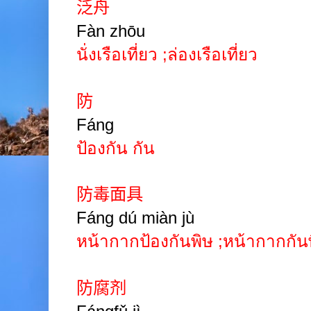
泛舟
Fàn zhōu
นั่งเรือเที่ยว
;
ล่องเรือเที่ยว
防
Fáng
ป้องกัน กัน
防毒面具
Fáng dú miàn jù
หน้ากากป้องกันพิษ
;
หน้ากากกัน
防腐剂