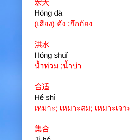
宏大
Hóng dà
(เสียง) ดัง
;
กึกก้อง
洪水
Hóng shuǐ
น้ำท่วม
;
น้ำบ่า
合适
Hé shì
เหมาะ
;
เหมาะสม
;
เหมาะเจาะ
集合
Jí hé