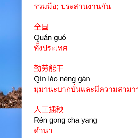
ร่วมมือ
;
ประสานงานกัน
全国
Quán guó
ทั้งประเทศ
勤劳能干
Qín láo néng gàn
มุมานะบากบั่นและมีความสามา
人工插秧
Rén gōng chā yāng
ดำนา