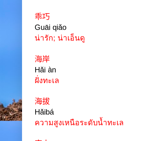
乖巧
Guāi qiǎo
น่ารัก
;
น่าเอ็นดู
海岸
Hǎi àn
ฝั่งทะเล
海拔
Hǎibá
ความสูงเหนือระดับน้ำทะเล