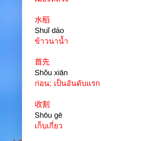
水稻
Shuǐ dào
ข้าวนาน้ำ
首先
Shǒu xiān
ก่อน
;
เป็นอันดับแรก
收割
Shōu gē
เก็บเกี่ยว