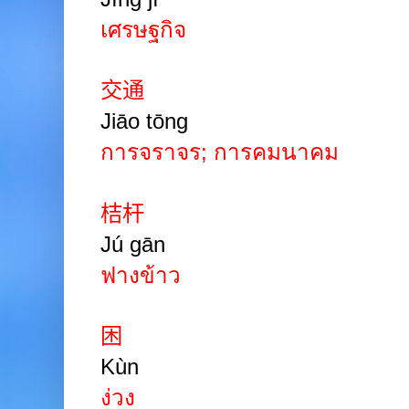
เศรษฐกิจ
交通
Jiāo tōng
การจราจร
;
การคมนาคม
桔杆
Jú gān
ฟางข้าว
困
Kùn
ง่วง