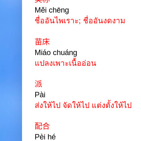
Měi chēng
ชื่ออันไพเราะ
;
ชื่ออันงดงาม
苗床
Miáo chuáng
แปลงเพาะเนื้ออ่อน
派
Pài
ส่งให้ไป จัดให้ไป แต่งตั้งให้ไป
配合
Pèi hé