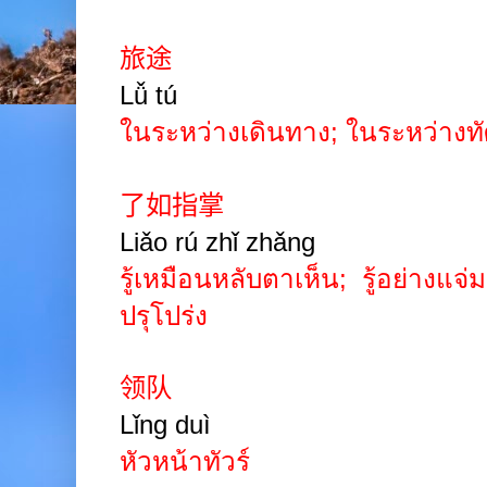
旅途
Lǚ tú
ในระหว่างเดินทาง
;
ในระหว่างท
了如指掌
Liǎo rú zhǐ zhǎng
รู้เหมือนหลับตาเห็น
;
รู้อย่างแจ่
ปรุโปร่ง
领队
Lǐng duì
หัวหน้าทัวร์