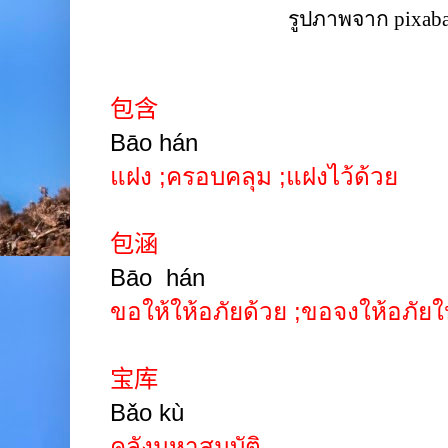
รูปภาพจาก pixab
包含
Bāo hán
แฝง
;
ครอบคลุม
;
แฝงไว้ด้วย
包涵
Bāo
hán
ขอให้ให้อภัยด้วย
;
ขอจงให้อภัยให
宝库
Bǎo kù
คลังมหาสมบัติ