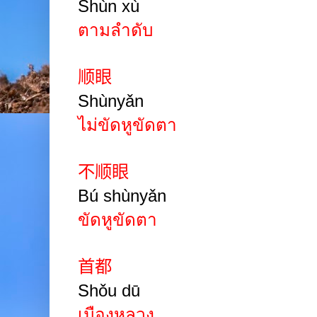
Shùn xù
ตามลำดับ
顺眼
Shùnyǎn
ไม่ขัดหูขัดตา
不顺眼
B
ú
shùnyǎn
ขัดหูขัดตา
首都
Shǒu dū
เมืองหลวง