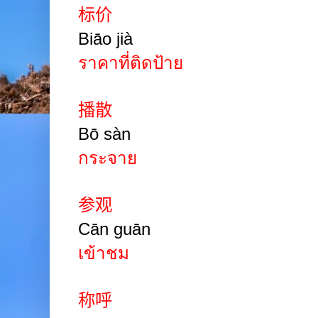
标价
Biāo jià
ราคาที่ติดป้าย
播散
Bō sàn
กระจาย
参观
Cān guān
เข้าชม
称呼