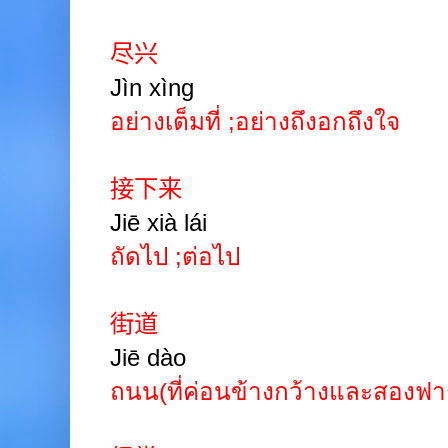
尽兴
Jìn xìng
อย่างเต็มที่
;
อย่างถึงอกถึงใจ
接下来
Jiē xià lái
ถัดไป
;
ต่อไป
街道
Jiē dào
ถนน(ที่ค่อนข้างกว้างและสองฟาก