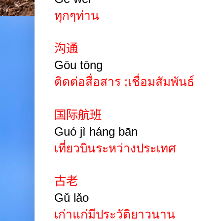
ทุกๆท่าน
沟通
Gōu tōng
ติดต่อสื่อสาร
;
เชื่อมสัมพันธ์
国际航班
Guó jì háng bān
เที่ยวบินระหว่างประเทศ
古老
Gǔ lǎo
เก่าแก่มีประวัติยาวนาน