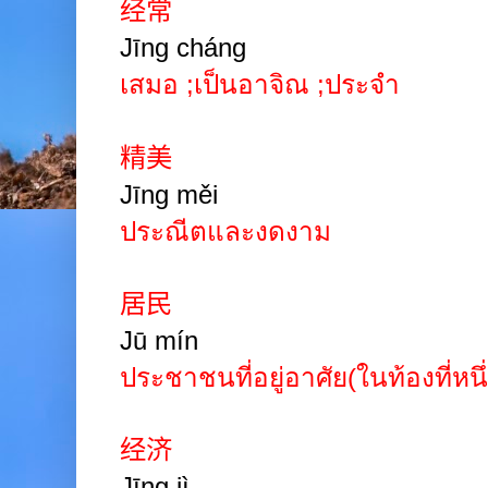
经常
Jīng cháng
เสมอ
;
เป็นอาจิณ
;
ประจำ
精美
Jīng měi
ประณีตและงดงาม
居民
Jū mín
ประชาชนที่อยู่อาศัย(ในท้องที่หนึ
经济
Jīng jì