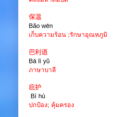
保温
Bǎo wēn
เก็บความร้อน
;
รักษาอุณหภูมิ
巴利语
Bā lì yǔ
ภาษาบาลี
庇护
Bì hù
ปกป้อง
;
คุ้มครอง