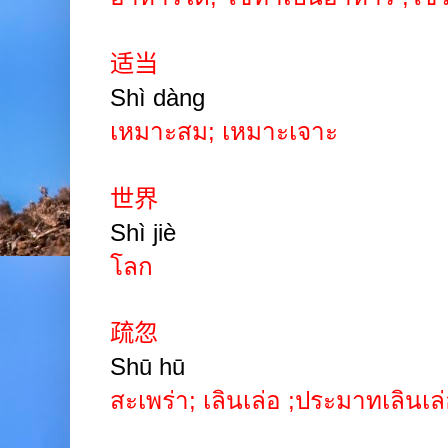
适当
Shì dàng
เหมาะสม
;
เหมาะเจาะ
世界
Shì jiè
โลก
疏忽
Shū hū
สะเพร่า
;
เลินเล่อ
;
ประมาทเลินเล