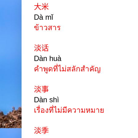
大米
Dà mǐ
ข้าวสาร
淡话
Dàn huà
คำพูดที่ไม่สลักสำคัญ
淡事
Dàn shì
เรื่องที่ไม่มีความหมาย
淡季