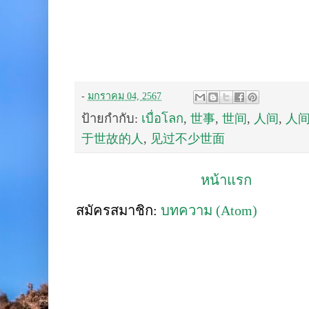
-
มกราคม 04, 2567
ป้ายกำกับ:
เบื่อโลก
,
世事
,
世间
,
人间
,
人
于世故的人
,
见过不少世面
หน้าแรก
สมัครสมาชิก:
บทความ (Atom)