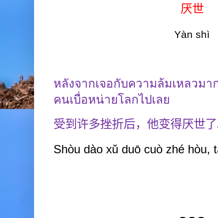
厌世
Yàn
shì
หลังจากเจอกับความล้มเหลวมาก
คนเบื่อหน่ายโลกไปเลย
受到许多挫折后，他变得厌世了
Shòu
dào xǔ
duō cuò
zhé hòu, 