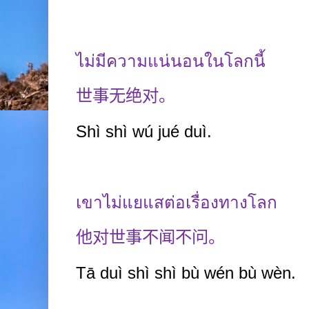
ไม่มีความแน่นอนในโลกนี้
世事无绝对。
Shì
shì wú jué
duì.
เขาไม่แยแสต่อเรื่องทางโลก
他对世事不闻不问。
Tā duì shì
shì bù wén bù wèn.