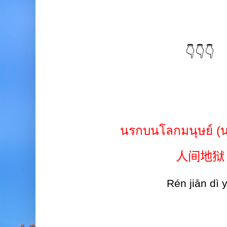
👇👇👇
นรกบนโลกมนุษย์
(
人间地狱
Rén jiān dì 