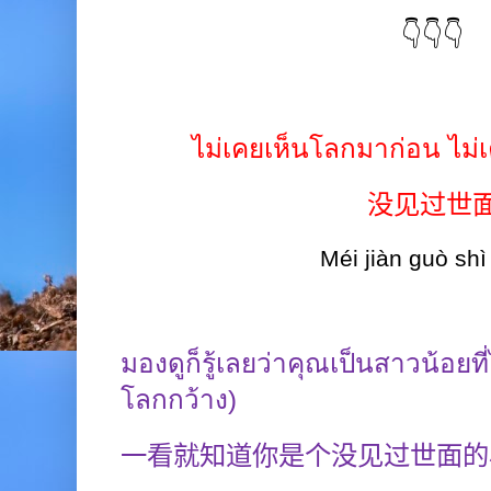
👇👇👇
ไม่เคยเห็นโลกมาก่อน
ไม่
没见过世
Méi jiàn
guò shì
มองดูก็รู้เลยว่าคุณเป็นสาวน้อยที
โลกกว้าง)
一看就知道你是个没见过世面的