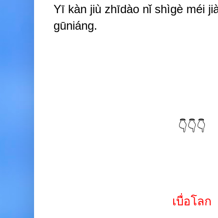
Yī kàn jiù zhīdào nǐ shìgè méi j
gūniáng.
👇👇👇
เบื่อโลก