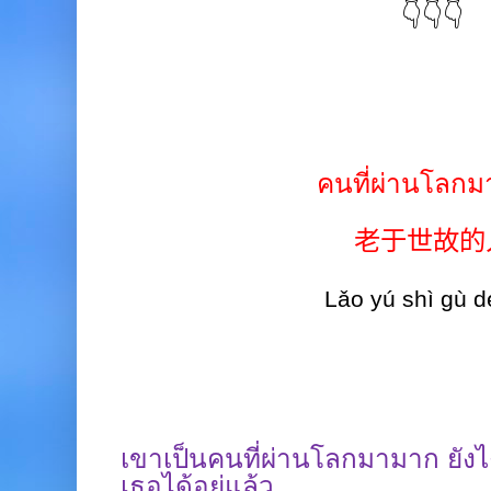
👇👇👇
คนที่ผ่านโลก
老于世故的
Lǎo yú shì gù d
เขาเป็นคนที่ผ่านโลกมามาก ยัง
เธอได้อยู่แล้ว