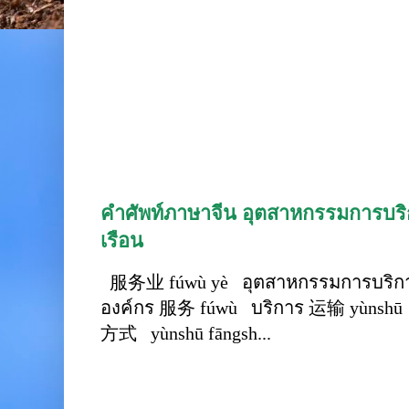
คำศัพท์ภาษาจีน อุตสาหกรรมการบริก
เรือน
服务业 fúwù yè อุตสาหกรรมการบริการ
องค์กร 服务 fúwù บริการ 运输 yùnshū 
方式 yùnshū fāngsh...