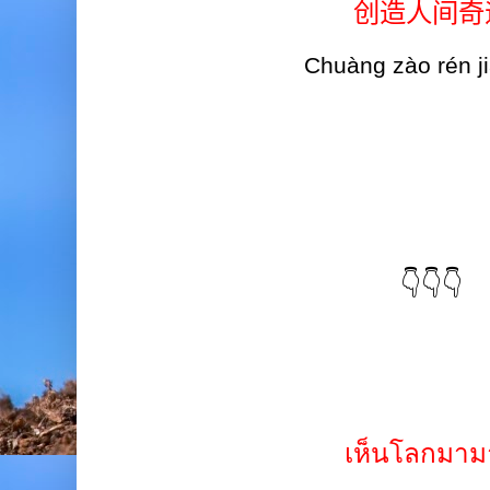
创造人间奇
Chuàng zào rén jiā
👇👇👇
เห็นโลกมาม