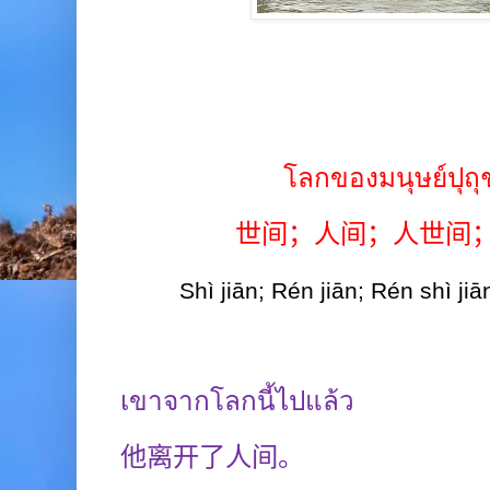
โลกของมนุษย์ปุถุ
世间；人间；人世间
Shì jiān; Rén jiān; Rén shì ji
เขาจากโลกนี้ไปแล้ว
他离开了人间。