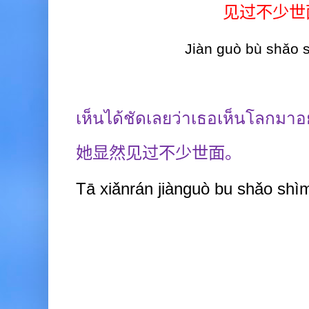
见过不少世
Jiàn guò bù shǎo 
เห็นได้ชัดเลยว่าเธอเห็นโลกมา
她显然见过不少世面。
Tā xiǎnrán jiànguò bu shǎo shì