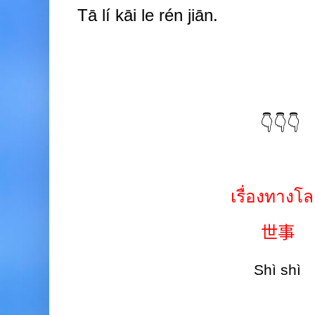
Tā lí
kāi
le rén
jiān.
👇👇👇
เรื่องทางโ
世事
Shì shì