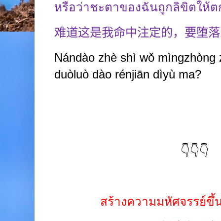
หรือว่าชะตาของฉันถูกลิขิตให้ต
难道这是我命中注定的，要堕落
Nándào zhè shì wǒ mìngzhòng 
duòluò dào rénjiān dìyù ma?
👇👇👇
สร้างความมหัศจรรย์ขึ้