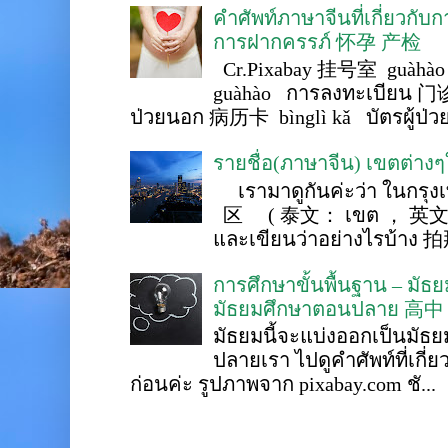
คำศัพท์ภาษาจีนที่เกี่ยวกับ
การฝากครรภ์ 怀孕 产检
Cr.Pixabay 挂号室 guàhào
guàhào การลงทะเบียน 门诊
ป่วยนอก 病历卡 bìnglì kǎ บัตรผู้ป่วย 
รายชื่อ(ภาษาจีน) เขตต่าง
เรามาดูกันค่ะว่า ในกรุงเ
区 ( 泰文： เขต ， 英文 ： 
และเขียนว่าอย่างไรบ้าง 
การศึกษาขั้นพื้นฐาน – ม
มัธยมศึกษาตอนปลาย 高中
มัธยมนี้จะแบ่งออกเป็นมั
ปลายเรา ไปดูคำศัพท์ที่เกี่
ก่อนค่ะ รูปภาพจาก pixabay.com ชั...