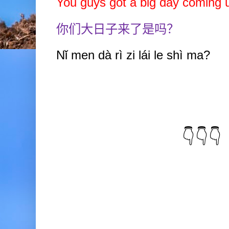
You guys got a big day coming
你们大日子来了是吗？
Nǐ
men dà rì
zi lái
le shì ma?
👇👇👇