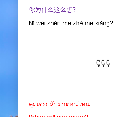
你为什么这么想？
Nǐ wèi shén me zhè me xiǎng?
👇👇👇
คุณจะกลับมาตอนไหน