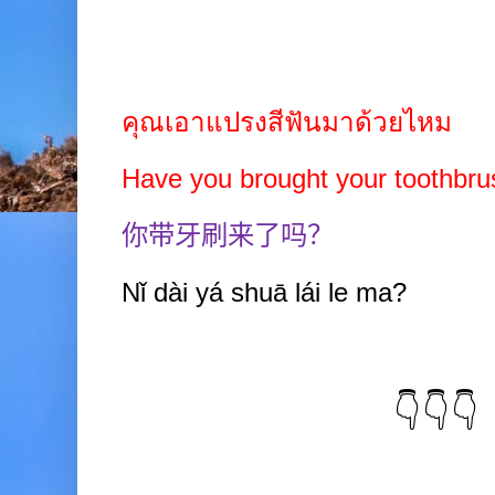
คุณเอาแปรงสีฟันมาด้วยไหม
Have you brought your toothbru
你带牙刷来了吗？
Nǐ dài yá
shuā lái
le ma?
👇👇👇