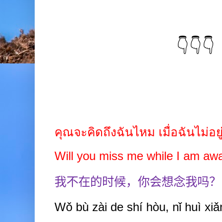
👇👇👇
คุณจะคิดถึงฉันไหม เมื่อฉันไม่อยู
Will you miss me while I am a
我不在的时候，你会想念我吗？
Wǒ bù zài de shí hòu, nǐ huì xi