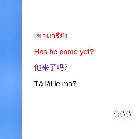
เขามารึยัง
Has he come yet?
他来了吗？
Tā lái le ma?
👇👇👇