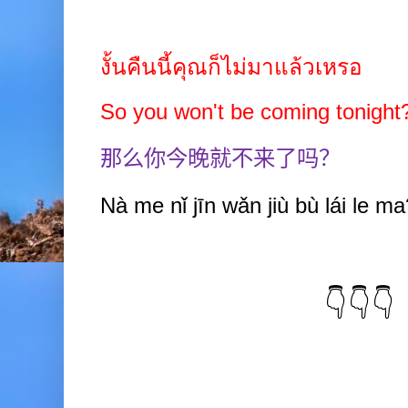
งั้นคืนนี้คุณก็ไม่มาแล้วเหรอ
So you won't be coming tonight
那么你今晚就不来了吗？
Nà me nǐ jīn wǎn jiù bù lái le ma
👇👇👇