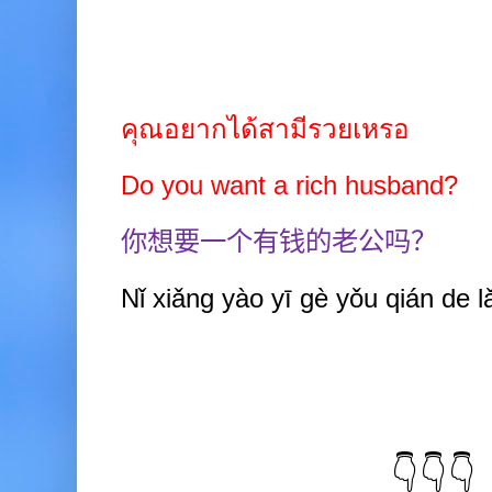
คุณอยากได้สามีรวยเหรอ
Do you want a rich husband?
你想要一个有钱的老公吗？
Nǐ xiǎng yào yī
gè yǒu qián de l
👇👇👇