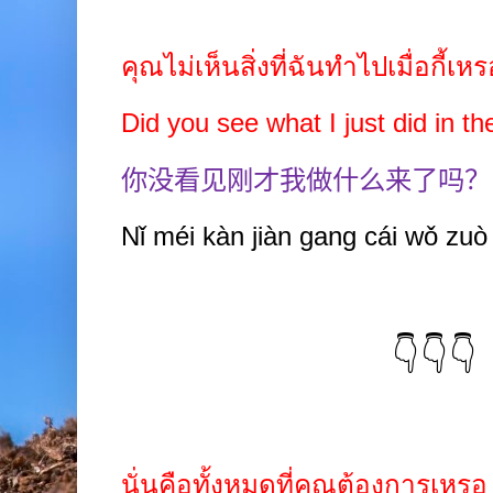
คุณไม่เห็นสิ่งที่ฉันทำไปเมื่อกี้เห
Did you see what I just did in t
你没看见刚才我做什么来了吗？
Nǐ méi kàn
jiàn gang
cái wǒ zuò
👇👇👇
นั่นคือทั้งหมดที่คุณต้องการเหรอ