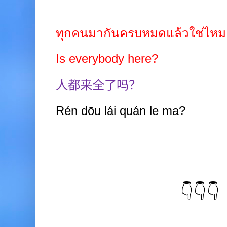
ทุกคนมากันครบหมดแล้วใช่ไหม
Is everybody here?
人都来全了吗？
Rén dōu lái quán
le ma?
👇👇👇