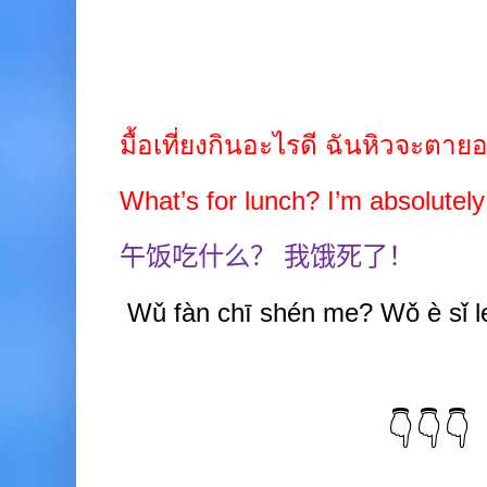
มื้อเที่ยงกินอะไรดี ฉันหิวจะตายอย
What’s for lunch? I’m absolutel
午饭吃什么？
我饿死了！
Wǔ
fàn chī shén
me? Wǒ è sǐ
l
👇👇👇