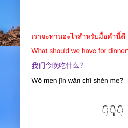
เราจะทานอะไรสำหรับมื้อค่ำนี้ดี
What should we have for dinner
我们今晚吃什么？
Wǒ
men jīn wǎn chī shén
me?
👇👇👇