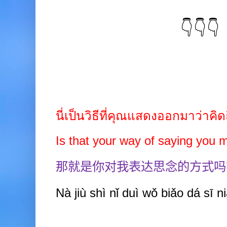
👇👇👇
นี่เป็นวิธีที่คุณแสดงออกมาว่าคิ
Is that your way of saying you
那就是你对我表达思念的方式吗
Nà jiù shì nǐ duì wǒ biǎo dá sī 