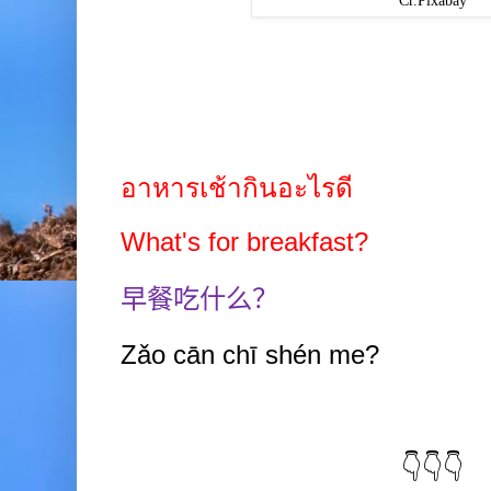
Cr.Pixabay
อาหารเช้ากินอะไรดี
What's for breakfast?
早餐吃什么？
Zǎo
cān chī shén
me?
👇👇👇