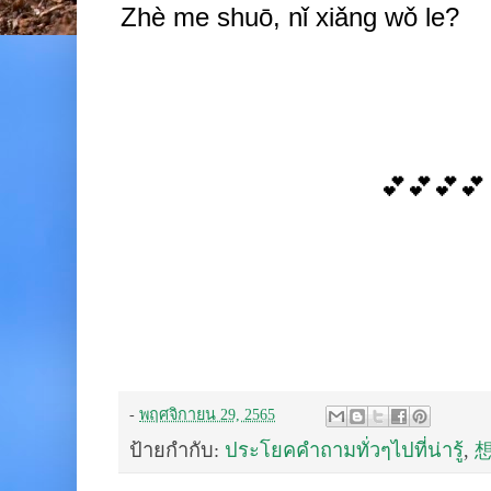
Zhè
me shuō, nǐ xiǎng wǒ
le?
💕💕💕💕
-
พฤศจิกายน 29, 2565
ป้ายกำกับ:
ประโยคคำถามทั่วๆไปที่น่ารู้
,