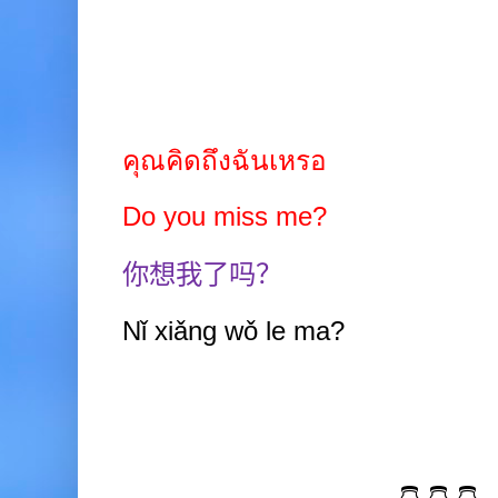
คุณคิดถึงฉันเหรอ
Do you miss me?
你想我了吗？
Nǐ xiǎng wǒ
le ma?