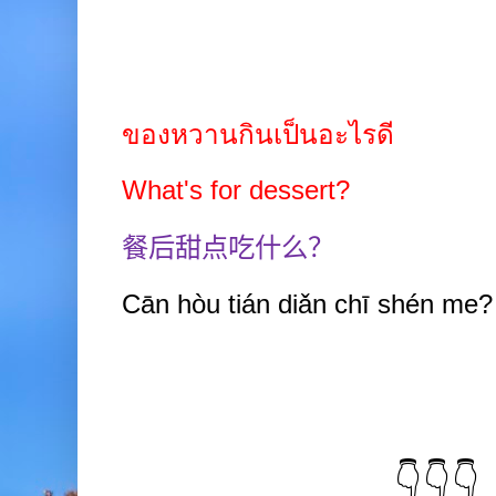
ของหวานกินเป็นอะไรดี
What's for dessert?
餐后甜点吃什么？
Cān hòu tián
diǎn chī shén
me?
👇👇👇