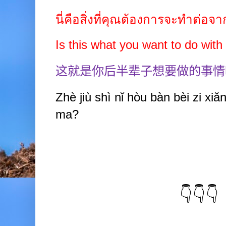
นี่คือสิ่งที่คุณต้องการจะทำต่อจาก
Is this what you want to do with 
这就是你后半辈子想要做的事情
Zhè jiù
shì nǐ hòu bàn
bèi
zi xiǎ
ma?
👇👇👇