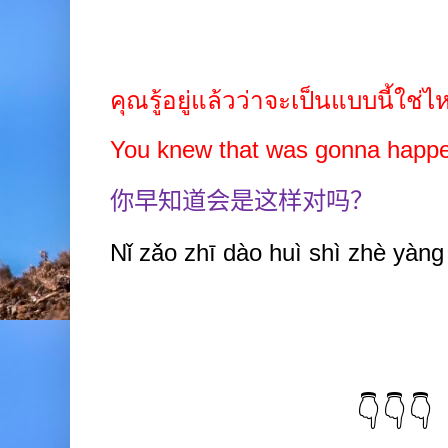
คุณรู้อยู่แล้วว่าจะเป็นแบบนี้ใช่ไ
You knew that was gonna happe
你早知道会是这样对吗？
Nǐ zǎo zhī dào huì shì zhè yàn
👇👇👇