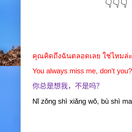
👇👇👇
คุณคิดถึงฉันตลอดเลย ใช่ไหมล่
You always miss me, don’t you?
你总是想我，不是吗？
Nǐ zǒng shì xiǎng wǒ, bù shì m