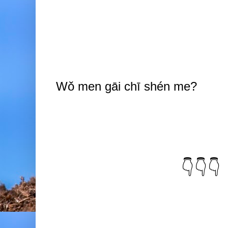
Wǒ men gāi chī shén me?
👇👇👇