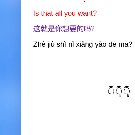
Is that all you want?
这就是你想要的吗？
Zhè jiù shì nǐ xiǎng yào de ma?
👇👇👇