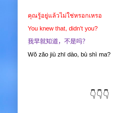
คุณรู้อยู่แล้วไม่ใช่หรอกเหรอ
You knew that, didn’t you?
我早就知道，不是吗？
Wǒ zǎo jiù zhī dào, bù shì ma?
👇👇👇