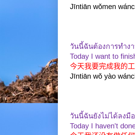
Jīntiān wǒmen wánc
วันนี้ฉันต้องการทำง
Today I want to fini
今天我要完成我的工
Jīntiān wǒ yào wán
วันนี้ฉันยังไม่ได้ลง
Today I haven't done