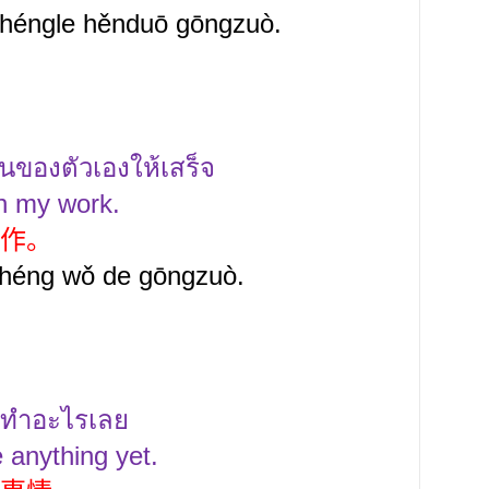
héngle hěnduō gōngzuò.
านของตัวเองให้เสร็จ
sh my work.
作。
chéng wǒ de gōngzuò.
มือทำอะไรเลย
 anything yet.