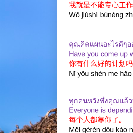
我就是不能专心工作
Wǒ jiùshì bùnéng z
คุณคิดแผนอะไรดีๆ
Have you come up w
你有什么好的计划吗
Nǐ yǒu shén me hǎo
ทุกคนหวังพึ่งคุณแล้
Everyone is depend
每个人都靠你了。
Měi gèrén dōu kào nǐ