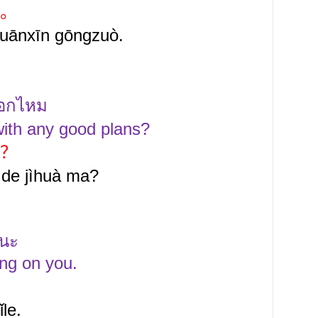
。
huānxīn gōngzuò.
ออกไหม
ith any good plans?
？
 de jìhuà ma?
วนะ
ing on you.
le.