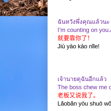
ฉันหวังพึ่งคุณแล้วนะ
I’m counting on you.
就要靠你了！
Jiù yào kào nǐle!
เจ้านายดุฉันอีกแล้ว
The boss chew me o
老板又说我了。
Lǎobǎn yòu shuō wǒ