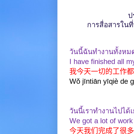
ป
การสื่อสารในท
วันนี้ฉันทำงานทั้งหม
I have finished all m
我今天一切的工作都
Wǒ jīntiān yīqiè de
วันนี้เราทำงานไปได้
We got a lot of work
今天我们完成了很多