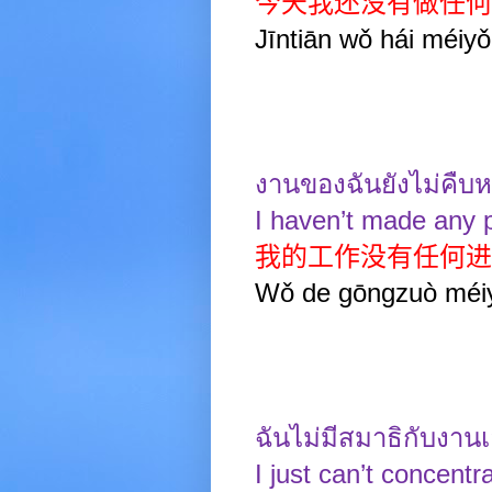
今天我还没有做任何
Jīntiān
wǒ hái méiyǒ
งานของฉันยังไม่คืบห
I haven’t made any 
我的工作没有任何进
Wǒ de gōngzuò méiy
ฉันไม่มีสมาธิกับงาน
I just can’t concent