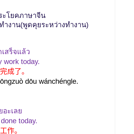
ระโยคภาษาจีน
ี่ทำงาน(พูดคุยระหว่างทำงาน)
ดเสร็จแล้ว
y work today.
完成了。
 gōngzuò dōu wánchéngle.
เยอะเลย
 done today.
工作。