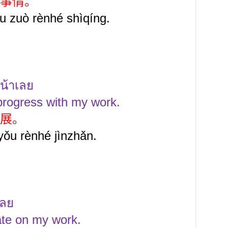
事情。
u zuò rènhé shìqíng.
น้าเลย
progress with my work.
展。
ǒu rènhé jìnzhǎn.
เลย
rate on my work.