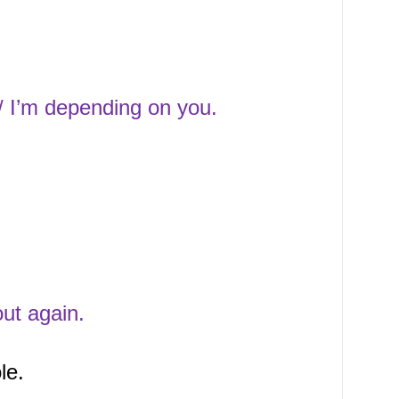
/ I’m depending on you.
ut again.
le.