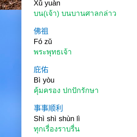
Xǔ
yuàn
บน(เจ้า) บนบานศาลกล่าว
佛祖
Fó
zǔ
พระพุทธเจ้า
庇佑
Bì
yòu
คุ้มครอง ปกปักรักษา
事事顺利
Shì shì shùn
lì
ทุกเรื่องราบรื่น