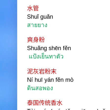
水管
Shuǐ guǎn
สายยาง
爽身粉
Shuǎng shēn fěn
แป้งเย็นทาตัว
泥灰岩粉末
Ní huī yán fěn mò
ดินสอพอง
泰国传统香水