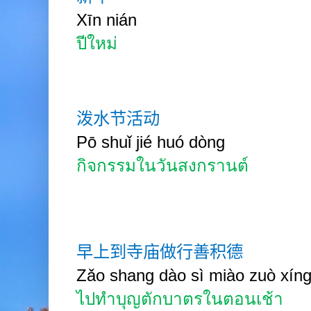
Xīn
nián
ปีใหม่
泼水节活动
Pō
shuǐ jié huó
dòng
กิจกรรมในวันสงกรานต์
早上到寺庙做行善积德
Zǎo
shang dào sì
miào zuò xín
ไปทำบุญตักบาตรในตอนเช้า