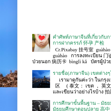
คำศัพท์ภาษาจีนที่เกี่ยวกับ
การฝากครรภ์ 怀孕 产检
Cr.Pixabay 挂号室 guàhào
guàhào การลงทะเบียน 门诊
ป่วยนอก 病历卡 bìnglì kǎ บัตรผู้ป่วย 
รายชื่อ(ภาษาจีน) เขตต่าง
เรามาดูกันค่ะว่า ในกรุงเ
区 ( 泰文： เขต ， 英文 ： 
และเขียนว่าอย่างไรบ้าง 
การศึกษาขั้นพื้นฐาน – ม
มัธยมศึกษาตอนปลาย 高中