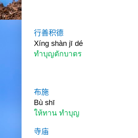
行善积德
Xíng
shàn jī
dé
ทำบุญตักบาตร
布施
Bù shī
ให้ทาน ทำบุญ
寺庙