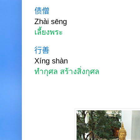
债僧
Zhài sēng
เลี้ยงพระ
行善
Xíng
shàn
ทำกุศล สร้างสิ่งกุศล