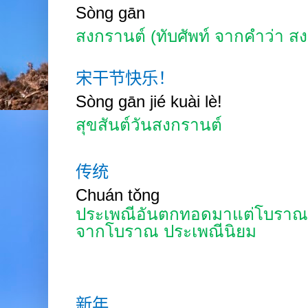
Sòng gān
สงกรานต์
(ทับศัพท์ จากคำว่า 
宋干节快乐！
Sòng
g
ā
n
jié kuài
lè!
สุขสันต์วันสงกรานต์
传统
Chuán
tǒng
ประเพณีอันตกทอดมาแต่โบรา
จากโบราณ ประเพณีนิยม
新年