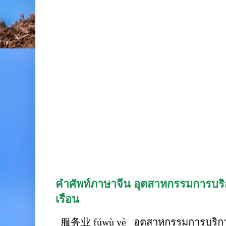
คำศัพท์ภาษาจีน อุตสาหกรรมการบริก
เรือน
服务业 fúwù yè อุตสาหกรรมการบริการ