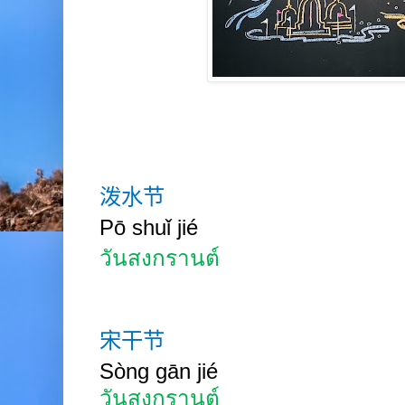
泼水节
Pō shuǐ jié
วันสงกรานต์
宋干节
Sòng g
ā
n jié
วันสงกรานต์