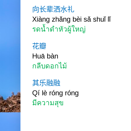
向长辈洒水礼
Xiàng zhǎng
bèi sǎ
shuǐ lǐ
รดน้ำดำหัวผู้ใหญ่
花瓣
Huā
bàn
กลีบดอกไม้
其乐融融
Qí
lè
róng
róng
มีความสุข