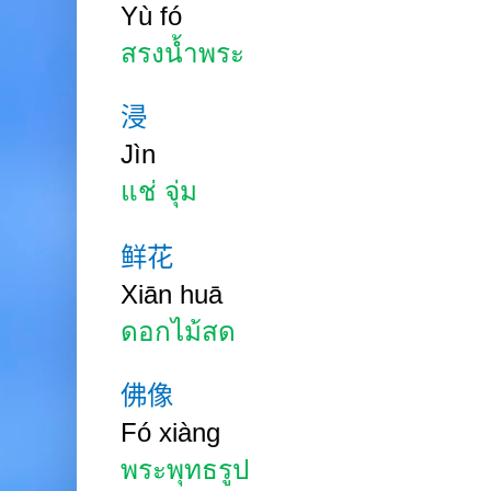
Yù f
ó
สรงน้ำพระ
浸
Jìn
แช่ จุ่ม
鲜花
Xiān
huā
ดอกไม้สด
佛像
Fó
xiàng
พระพุทธรูป