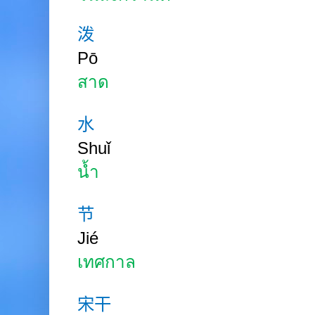
泼
Pō
สาด
水
Shuǐ
น้ำ
节
Jié
เทศกาล
宋干