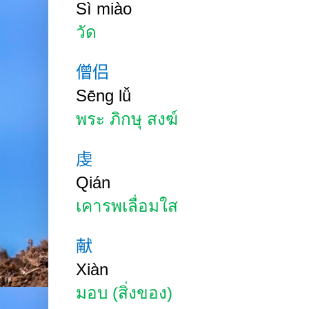
Sì
miào
วัด
僧侣
Sēng lǚ
พระ ภิกษุ สงฆ์
虔
Qián
เคารพเลื่อมใส
献
Xiàn
มอบ (สิ่งของ)