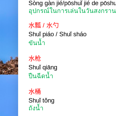
Sòng gàn jié/pōshuǐ jié de pōsh
อุปกรณ์ในการเล่นในวันสงกราน
水瓢
/
水勺
Shuǐ piáo / Shuǐ sháo
ขันน้ำ
水枪
Shuǐ qiāng
ปืนฉีดน้ำ
水桶
Shuǐ tǒng
ถังน้ำ