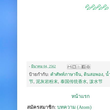
💦💦💦💦
-
มีนาคม 04, 2562
ป้ายกำกับ:
คำศัพท์ภาษาจีน
,
ดินสอพอง
,
น
节
,
泥灰岩粉末
,
泰国传统香水
,
泼水节
หน้าแรก
สมัครสมาชิก:
บทความ (Atom)