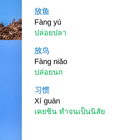
放鱼
Fàng yú
ปล่อยปลา
放鸟
Fàng niǎo
ปล่อยนก
习惯
Xí
guàn
เคยชิน ทำจนเป็นนิสัย