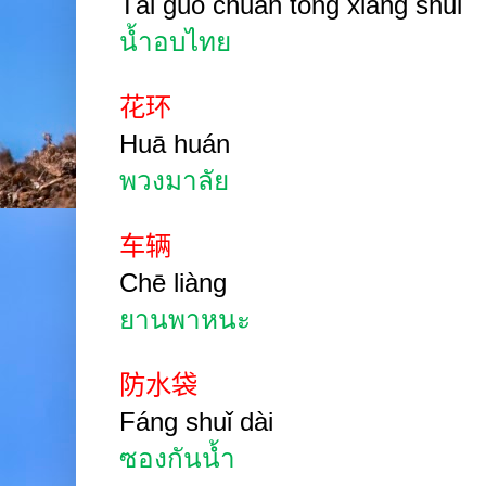
Tài guó chuán tǒng xiāng shuǐ
น้ำอบไทย
花环
Huā huán
พวงมาลัย
车辆
Chē liàng
ยานพาหนะ
防水袋
Fáng shuǐ dài
ซองกันน้ำ