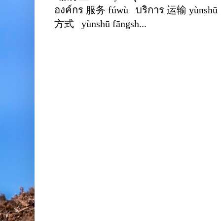
องค์กร 服务 fúwù บริการ 运输 yùnshū 
方式 yùnshū fāngsh...