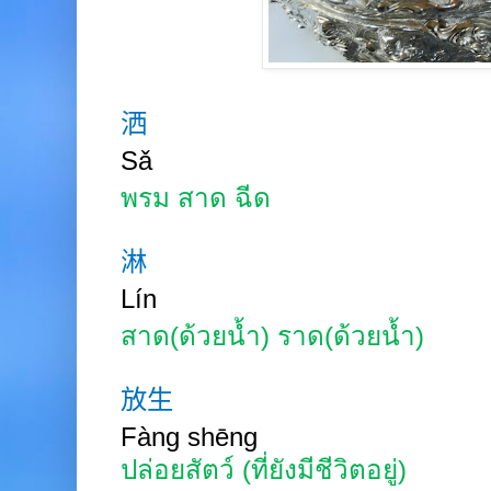
洒
Sǎ
พรม สาด ฉีด
淋
Lín
สาด(ด้วยน้ำ) ราด(ด้วยน้ำ)
放生
Fàng
shēng
ปล่อยสัตว์ (ที่ยังมีชีวิตอยู่)