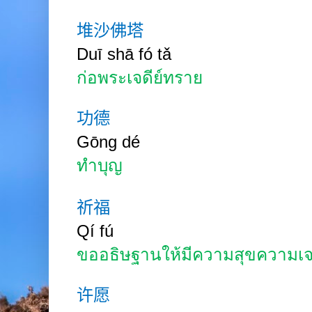
堆沙佛塔
Duī shā fó tǎ
ก่อพระเจดีย์ทราย
功德
Gōng
dé
ทำบุญ
祈福
Qí
fú
ขออธิษฐานให้มีความสุขความเจ
许愿