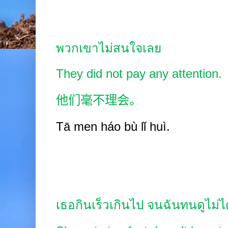
พวกเขาไม่สนใจเลย
They did not pay any attention.
他们毫不理会。
Tā
men háo bù lǐ
huì.
เธอกินเร็วเกินไป จนฉันทนดูไม่ไ