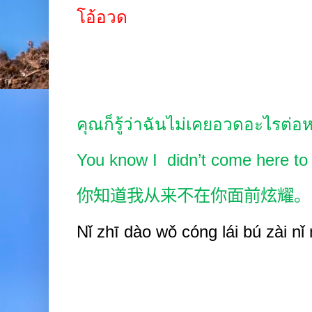
โอ้อวด
คุณก็รู้ว่าฉันไม่เคยอวดอะไรต่
You know I didn’t come here to 
你知道我从来不在你面前炫耀。
Nǐ zhī
dào wǒ cóng
lái bú zài nǐ