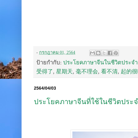
-
กรกฎาคม 01, 2564
ป้ายกำกับ:
ประโยคภาษาจีนในชีวิตประจำ
受得了
,
星期天
,
毫不理会
,
看不清
,
起的很
2564/04/03
ประโยคภาษาจีนที่ใช้ในชีวิตประจ