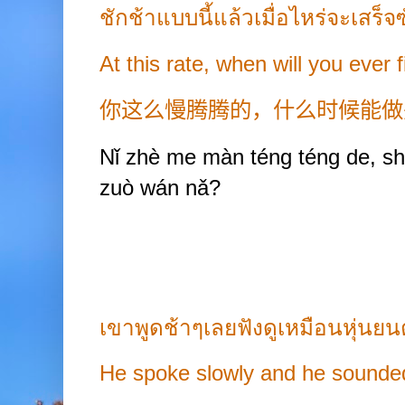
ชักช้าแบบนี้แล้วเมื่อไหร่จะเสร็จ
At this rate, when will you ever 
你这么慢腾腾的，什么时候能做
Nǐ zhè
me màn téng
téng de, s
zuò wán nǎ?
เขาพูดช้าๆเลยฟังดูเหมือนหุ่นย
He spoke slowly and he sounded 