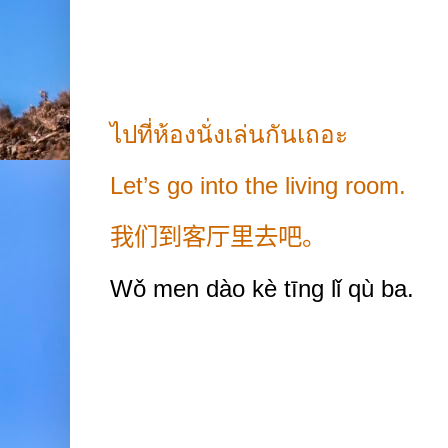
ไปที่ห้องนั่งเล่นกันเถอะ
Let’s go into the living room.
我们到客厅里去吧。
Wǒ
men dào kè
tīng lǐ qù ba.