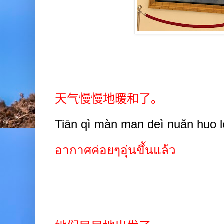
天气慢慢地暖和了。
Tiān qì màn man deì nuǎn huo l
อากาศค่อยๆอุ่นขึ้นแล้ว