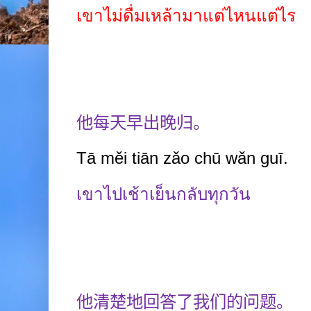
เขาไม่ดื่มเหล้ามาแต่ไหนแต่ไร
他每天早出晚归。
Tā měi
tiān zǎo
chū wǎn guī.
เขาไปเช้าเย็นกลับทุกวัน
他清楚地回答了我们的问题。