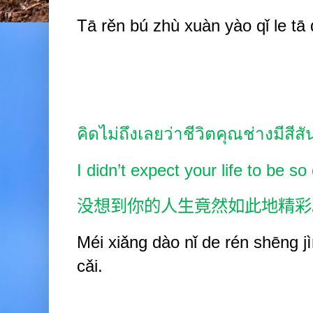
Tā rěn bú zhù xuàn
yào qǐ
le tā
คิดไม่ถึงเลยว่าชีวิตคุณช่างมีสีส
I didn’t expect your life to be so 
没想到你的人生竟然如此地精彩
Méi xiǎng dào nǐ de rén shēng jì
cǎi.