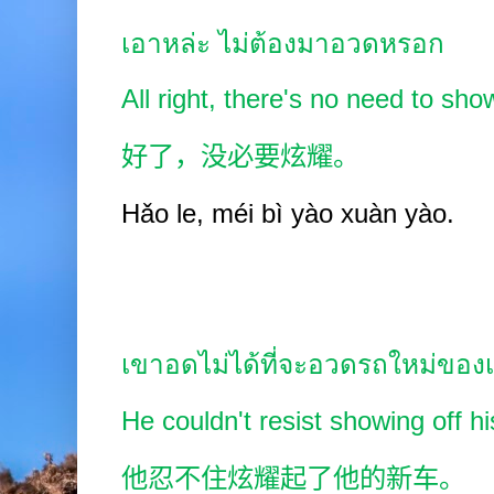
เอาหล่ะ ไม่ต้องมาอวดหรอก
All right, there's no need to show
好了，没必要炫耀。
Hǎo le, méi bì yào xuàn yào.
เขาอดไม่ได้ที่จะอวดรถใหม่ขอ
He couldn't resist showing off h
他忍不住炫耀起了他的新车。