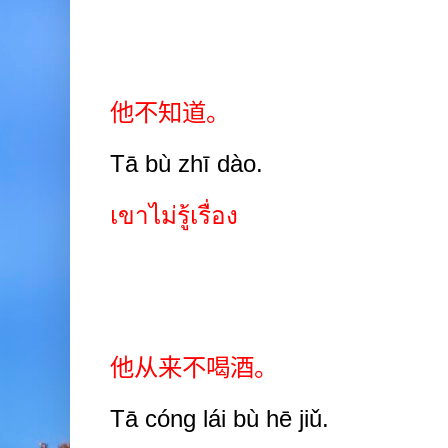
他不知道。
Tā bù zhī dào.
เขาไม่รู้เรื่อง
他从来不喝酒。
Tā cóng lái b
ù
hē jiǔ.