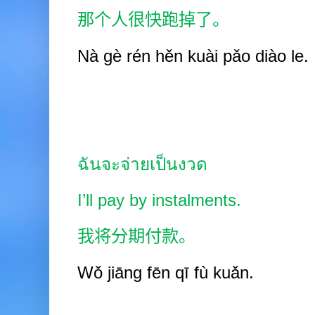
那个人很快跑掉了。
Nà
gè rén hěn kuài pǎo diào
le.
ฉันจะจ่ายเป็นงวด
I’ll pay by instalments.
我将分期付款。
Wǒ jiāng fēn
q
ī
fù
kuǎn.