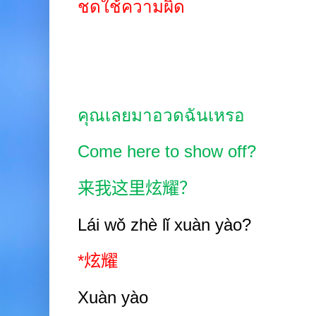
ชดใช้ความผิด
คุณเลยมาอวดฉันเหรอ
Come here to show off?
来我这里炫耀？
Lái wǒ zhè lǐ xuàn yào?
*
炫耀
Xuàn yào