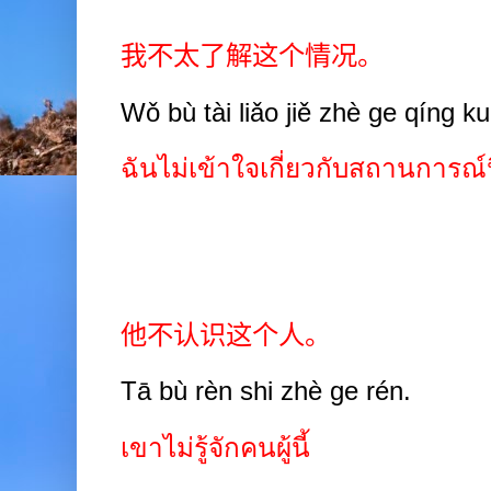
我不太了解这个情况。
Wǒ bù tài liǎo jiě zhè ge qíng k
ฉันไม่เข้าใจเกี่ยวกับสถานการณ์
他不认识这个人。
Tā bù rèn shi zhè ge rén.
เขาไม่รู้จักคนผู้นี้