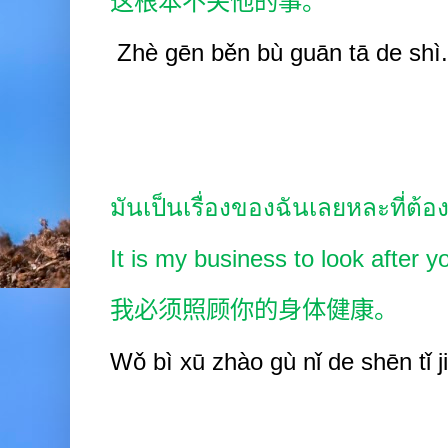
这根本不关他的事。
Zhè gēn
běn bù guān tā de shì.
มันเป็นเรื่องของฉันเลยหละที่ต
It is my business to look after y
我必须照顾你的身体健康。
Wǒ bì
xū zhào
gù nǐ de shēn
tǐ 