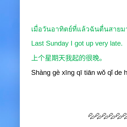
เมื่อวันอาทิตย์ที่แล้วฉันตื่นสาย
Last Sunday I got up very late.
上个星期天我起的很晚。
Shàng gè xīng
q
ī
tiān wǒ qǐ de 
💦💦💦💦💦