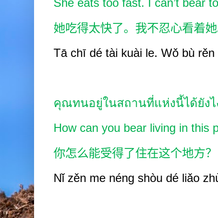
She eats too fast. I can’t bear t
她吃得太快了。我不忍心看着她
Tā chī dé tài kuài le. Wǒ bù rěn
คุณทนอยู่ในสถานที่แห่งนี้ได้ยัง
How can you bear living in this 
你怎么能受得了住在这个地方？
Nǐ zěn
me néng shòu dé
liǎo zh