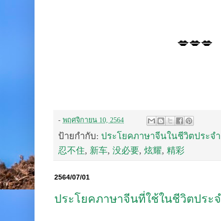
💋💋💋
-
พฤศจิกายน 10, 2564
ป้ายกำกับ:
ประโยคภาษาจีนในชีวิตประจำ
忍不住
,
新车
,
没必要
,
炫耀
,
精彩
2564/07/01
ประโยคภาษาจีนที่ใช้ในชีวิตประจ