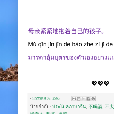
母亲紧紧地抱着自己的孩子。
Mǔ qīn jǐn jǐn de bào zhe zì jǐ de 
มารดาอุ้มบุตรของตัวเองอย่างแ
💖💖💖
-
มกราคม 09, 2565
ป้ายกำกับ:
ประโยคภาษาจีน
,
不喝酒
,
不太