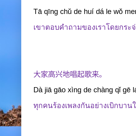
Tā qīng
chǔ de huí dá le wǒ me
เขาตอบคำถามของเราโดยกระจ่
大家高兴地唱起歌来。
Dà jiā gāo xìng de chàng qǐ gē lá
ทุกคนร้องเพลงกันอย่างเบิกบาน