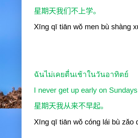
星期天我们不上学。
Xīng
q
ī
tiān wǒ
men bù shàng
x
ฉันไม่เคยตื่นเช้าในวันอาทิตย์
I never get up early on Sundays
星期天我从来不早起。
Xīng
q
ī
tiān wǒ cóng
lái b
ù
zǎo