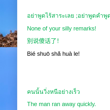
อย่าพูดไร้สาระเลย
;
อย่าพูดคำพูด
None of your silly remarks!
别说傻话了！
Bié shuō shǎ huà
le!
คนนั้นวิ่งหนีอย่างเร็ว
The man ran away quickly.