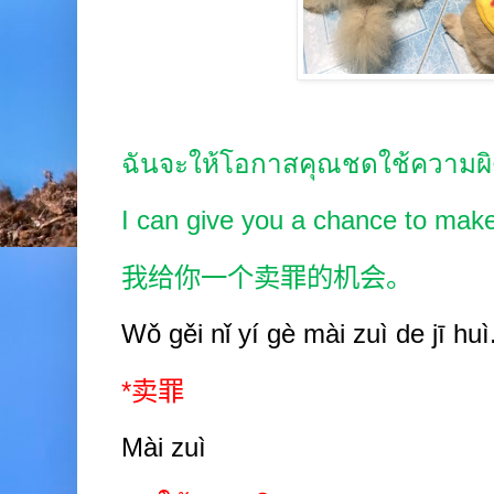
ฉันจะให้โอกาสคุณชดใช้ความผิด
I can give you a chance to make 
我给你一个卖罪的机会。
Wǒ gěi nǐ yí gè mài zuì de jī huì
*
卖罪
Mài zuì