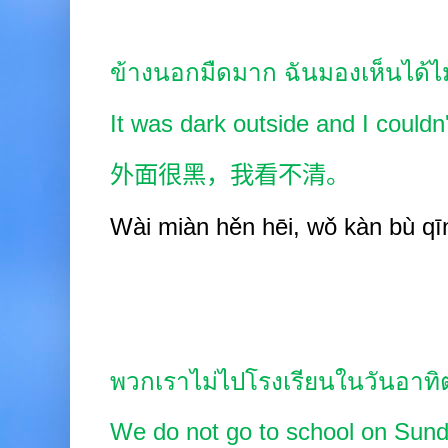
ข้างนอกมืดมาก ฉันมองเห็นได้ไ
It was dark outside and I could
外面很黑，我看不清。
Wài
miàn hěn hēi, wǒ kàn bù qī
พวกเราไม่ไปโรงเรียนในวันอาทิ
We do not go to school on Sund