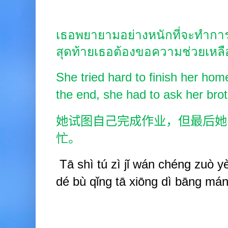
เธอพยายามอย่างหนักที่จะทำการ
สุดท้ายเธอต้องขอความช่วยเหล
She tried hard to finish her hom
the end, she had to ask her brot
她试图自己完成作业，但最后她
忙。
Tā shì
tú zì
jǐ wán
chéng zuò
y
dé bù qǐng tā xiōng
dì b
ā
ng
mán