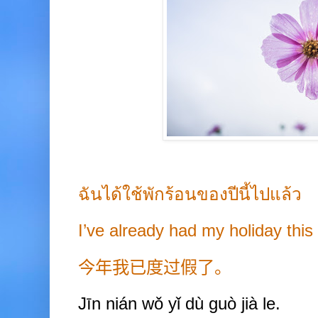
ฉันได้ใช้พักร้อนของปีนี้ไปแล้ว
I’ve already had my holiday this
今年我已度过假了。
Jīn
nián wǒ yǐ dù
guò ji
à
le.