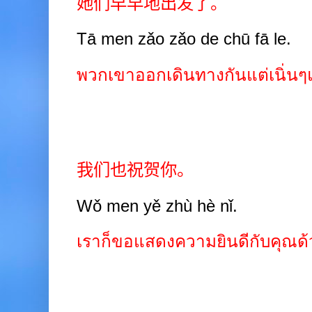
她们早早地出发了。
Tā men zǎo zǎo de chū fā le.
พวกเขาออกเดินทางกันแต่เนิ่นๆ
我们也祝贺你。
Wǒ men yě zhù hè nǐ.
เราก็ขอแสดงความยินดีกับคุณด้