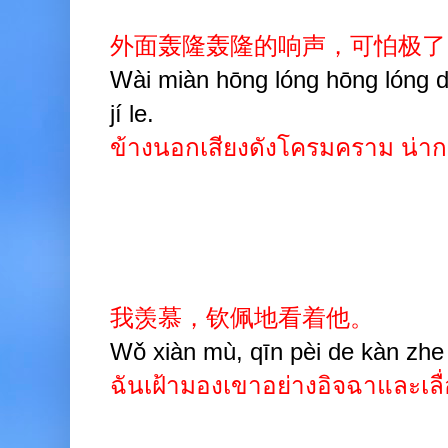
外面轰隆轰隆的响声，可怕极了
Wài miàn hōng lóng hōng lóng d
jí le.
ข้างนอกเสียงดังโครมคราม น่ากลั
我羡慕，钦佩地看着他。
Wǒ xiàn mù, qīn pèi de kàn zhe 
ฉันเฝ้ามองเขาอย่างอิจฉาและเลื