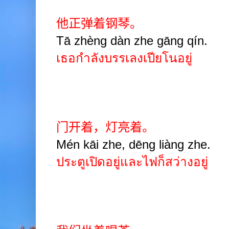
他正弹着钢琴。
Tā zhèng dàn zhe gāng qín.
เธอกำลังบรรเลงเปียโนอยู่
门开着，灯亮着。
Mén kāi zhe, dēng liàng zhe.
ประตูเปิดอยู่และไฟก็สว่างอยู่