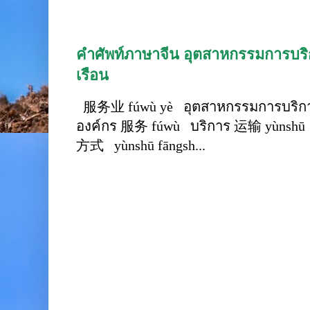
คำศัพท์ภาษาจีน อุตสาหกรรมการบริก
เรือน
服务业 fúwù yè อุตสาหกรรมการบริการ
องค์กร 服务 fúwù บริการ 运输 yùnshū 
方式 yùnshū fāngsh...