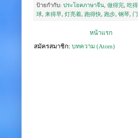
ป้ายกำกับ:
ประโยคภาษาจีน
,
做得完
,
吃得
球
,
来得早
,
灯亮着
,
跑得快
,
跑步
,
钢琴
,
门
หน้าแรก
สมัครสมาชิก:
บทความ (Atom)