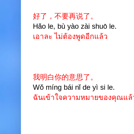
好了，不要再说了。
Hǎo le, bù yào zài shuō le.
เอาละ ไม่ต้องพูดอีกแล้ว
我明白你的意思了。
Wǒ míng bái nǐ de yì si le.
ฉันเข้าใจความหมายของคุณแล้