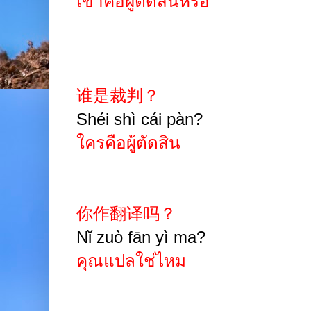
เขาคือผู้ตัดสินหรือ
谁是裁判？
Shéi shì cái pàn?
ใครคือผู้ตัดสิน
你作翻译吗？
Nǐ zuò fān yì ma?
คุณแปลใช่ไหม