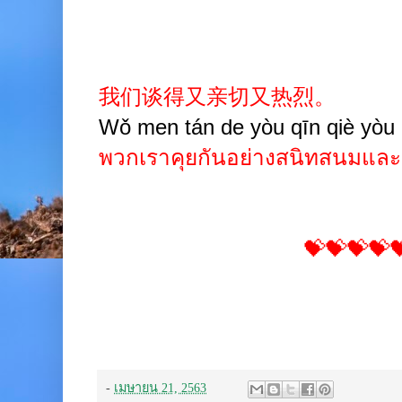
我们谈得又亲切又热烈。
Wǒ men tán de yòu qīn qiè yòu r
พวกเราคุยกันอย่างสนิทสนมและ
💝💝💝💝
-
เมษายน 21, 2563