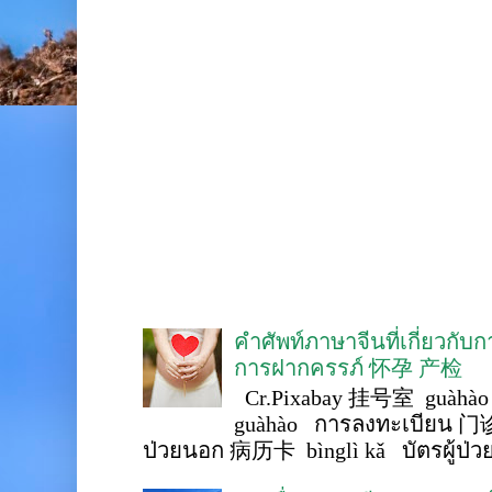
คำศัพท์ภาษาจีนที่เกี่ยวกับ
การฝากครรภ์ 怀孕 产检
Cr.Pixabay 挂号室 guàhào
guàhào การลงทะเบียน 门诊
ป่วยนอก 病历卡 bìnglì kǎ บัตรผู้ป่วย 