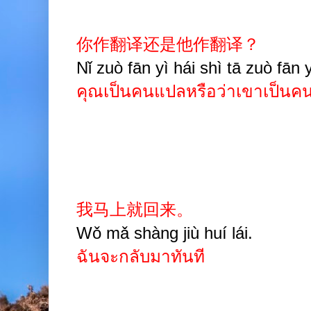
你作翻译还是他作翻译？
Nǐ zuò fān yì hái shì tā zuò fān 
คุณเป็นคนแปลหรือว่าเขาเป็นค
我马上就回来。
Wǒ mǎ shàng jiù huí lái.
ฉันจะกลับมาทันที