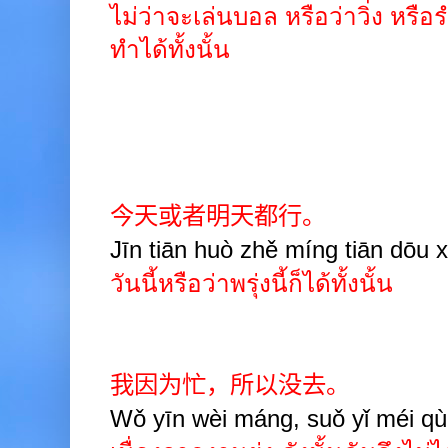
ไม่ว่าจะเล่นบอล หรือว่าวิ่ง หร
ทำได้ทั้งนั้น
今天或者明天都行。
Jīn tiān huò zhě míng tiān dōu x
วันนี้หรือว่าพรุ่งนี้ก็ได้ทั้งนั้น
我因为忙，所以没去。
Wǒ yīn wèi máng, suǒ yǐ méi qù