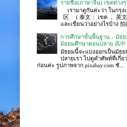
รายชื่อ(ภาษาจีน) เขตต่าง
เรามาดูกันค่ะว่า ในกรุงเ
区 ( 泰文： เขต ， 英文 ： 
และเขียนว่าอย่างไรบ้าง 
การศึกษาขั้นพื้นฐาน – ม
มัธยมศึกษาตอนปลาย 高中
มัธยมนี้จะแบ่งออกเป็นมั
ปลายเรา ไปดูคำศัพท์ที่เกี่
ก่อนค่ะ รูปภาพจาก pixabay.com ชั...