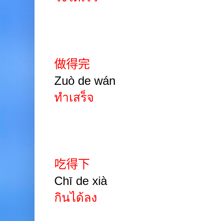
做得完
Zuò de wán
ทำเสร็จ
吃得下
Chī de xià
กินได้ลง