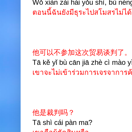
Wǒ xiàn zài hái yǒu shì, bù néng
ตอนนี้ฉันยังมีธุระไปสโมสรไม่ได
他可以不参加这次贸易谈判了。
Tā kě yǐ bù cān jiā zhè cì mào yì
เขาจะไม่เข้าร่วมการเจรจาการค้าคร
他是裁判吗？
Tā shì cái pàn ma?