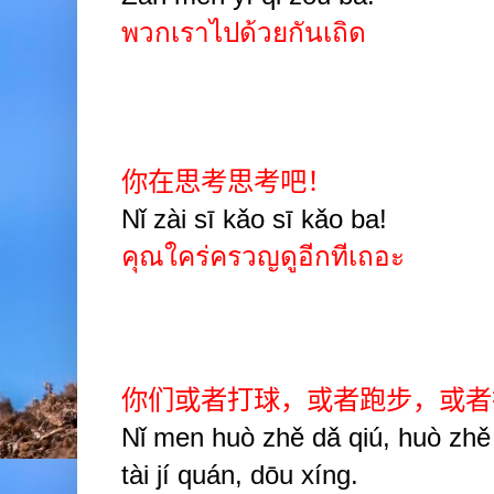
พวกเราไปด้วยกันเถิด
你在思考思考吧！
Nǐ zài sī kǎo sī kǎo ba!
คุณใคร่ครวญดูอีกทีเถอะ
你们或者打球，或者跑步，或者
Nǐ men huò zhě dǎ qiú, huò zhě
tài jí quán, dōu xíng.