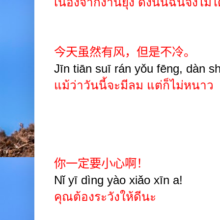
เนื่องจากงานยุ่ง ดังนั้นฉันจึงไม่ไ
今天虽然有风，但是不冷。
Jīn tiān suī rán yǒu fēng, dàn sh
แม้ว่าวันนี้จะมีลม แต่ก็ไม่หนาว
你一定要小心啊！
Nǐ yī dìng yào xiǎo xīn a!
คุณต้องระวังให้ดีนะ