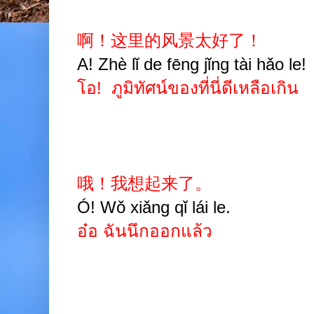
啊！这里的风景太好了！
A! Zhè lǐ de fēng jǐng tài hǎo le!
โอ! ภูมิทัศน์ของที่นี่ดีเหลือเกิน
哦！我想起来了。
Ó! Wǒ xiǎng qǐ lái le.
อ๋อ ฉันนึกออกแล้ว