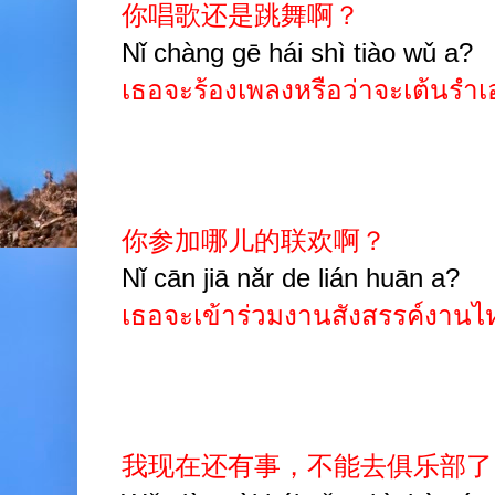
你唱歌还是跳舞啊？
Nǐ chàng gē hái shì tiào wǔ a?
เธอจะร้องเพลงหรือว่าจะเต้นรำเอ
你参加哪儿的联欢啊？
Nǐ cān jiā nǎr de lián huān a?
เธอจะเข้าร่วมงานสังสรรค์งานไ
我现在还有事，不能去俱乐部了