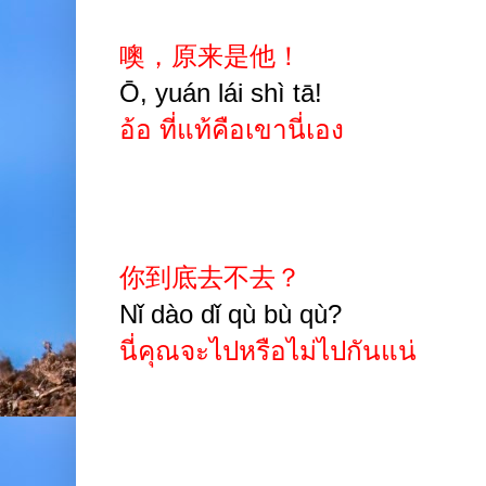
噢，原来是他！
Ō, yuán lái shì tā!
อ้อ ที่แท้คือเขานี่เอง
你到底去不去？
Nǐ dào dǐ qù bù qù?
นี่คุณจะไปหรือไม่ไปกันแน่