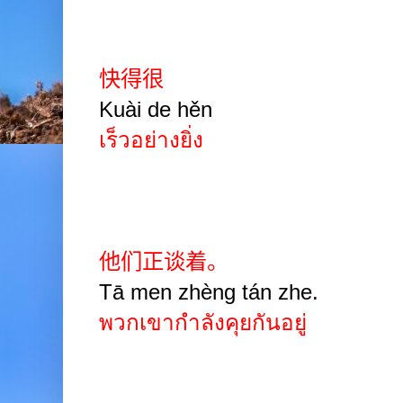
快得很
Kuài de hěn
เร็วอย่างยิ่ง
他们正谈着。
Tā men zhèng tán zhe.
พวกเขากำลังคุยกันอยู่