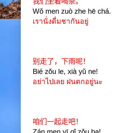
我们坐着喝茶。
Wǒ men zuò zhe hē chá.
เรานั่งดื่มชากันอยู่
别走了，下雨呢！
Bié zǒu le, xià yǔ ne!
อย่าไปเลย ฝนตกอยู่นะ
咱们一起走吧！
Zán men yī qǐ zǒu ba!