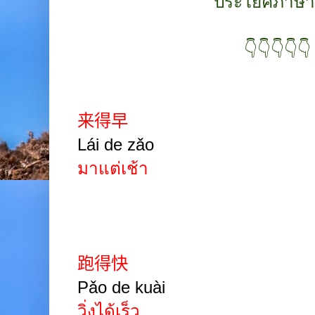
ประโยคภาษา
👇👇👇👇👇
来得早
Lái de zǎo
มาแต่เช้า
跑得快
Pǎo de kuài
วิ่งได้เร็ว