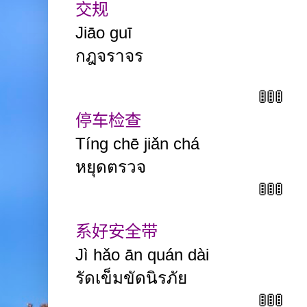
交规
Jiāo
guī
กฎจราจร
🚦🚦🚦
停车检查
Tíng
chē jiǎn
chá
หยุดตรวจ
🚦🚦🚦
系好安全带
Jì hǎo ān quán dài
รัดเข็มขัดนิรภัย
🚦🚦🚦