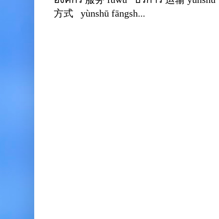
方式 yùnshū fāngsh...