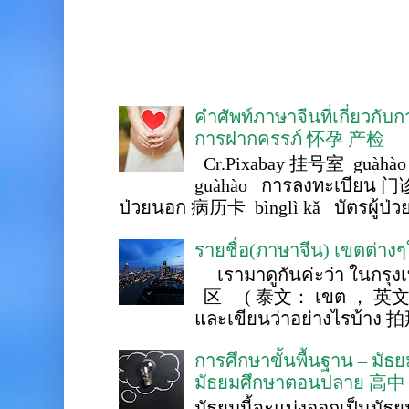
คำศัพท์ภาษาจีนที่เกี่ยวกับ
การฝากครรภ์ 怀孕 产检
Cr.Pixabay 挂号室 guàhào
guàhào การลงทะเบียน 门诊
ป่วยนอก 病历卡 bìnglì kǎ บัตรผู้ป่วย 
รายชื่อ(ภาษาจีน) เขตต่าง
เรามาดูกันค่ะว่า ในกรุงเ
区 ( 泰文： เขต ， 英文 ： 
และเขียนว่าอย่างไรบ้าง 
การศึกษาขั้นพื้นฐาน – ม
มัธยมศึกษาตอนปลาย 高中
มัธยมนี้จะแบ่งออกเป็นมั