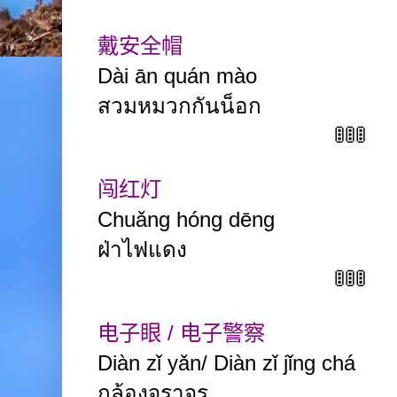
戴安全帽
Dài ān quán mào
สวมหมวกกันน็อก
🚦🚦🚦
闯红灯
Chuǎng
hóng
dēng
ฝ่าไฟแดง
🚦🚦🚦
电子眼
/
电子警察
Diàn zǐ yǎn/ Diàn zǐ jǐng chá
กล้องจราจร