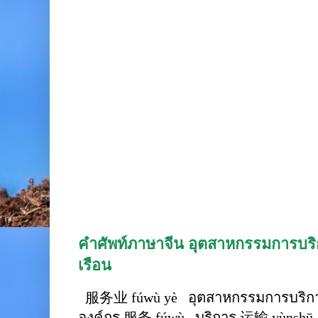
คำศัพท์ภาษาจีน อุตสาหกรรมการบริก
เรือน
服务业 fúwù yè อุตสาหกรรมการบริการ
องค์กร 服务 fúwù บริการ 运输 yùnshū 