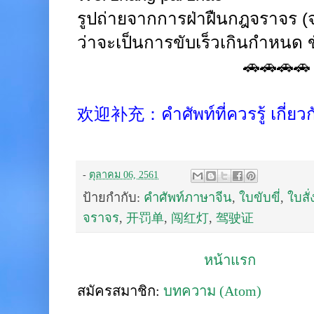
รูปถ่ายจากการฝ่าฝืนกฎจราจร
(
ว่าจะเป็นการขับเร็วเกินกำหนด ข
🚗🚗🚗🚗
欢迎补充：
คำศัพท์ที่ควรรู้ เกี่ยว
-
ตุลาคม 06, 2561
ป้ายกำกับ:
คำศัพท์ภาษาจีน
,
ใบขับขี่
,
ใบสั่
จราจร
,
开罚单
,
闯红灯
,
驾驶证
หน้าแรก
สมัครสมาชิก:
บทความ (Atom)