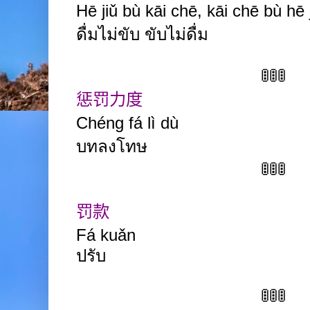
Hē
jiǔ bù kāi
chē, kāi
chē bù hē 
ดื่มไม่ขับ ขับไม่ดื่ม
🚦🚦🚦
惩罚力度
Chéng
fá lì
dù
บทลงโทษ
🚦🚦🚦
罚款
Fá
kuǎn
ปรับ
🚦🚦🚦