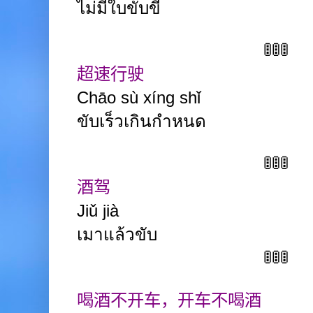
ไม่มีใบขับขี่
🚦🚦🚦
超速行驶
Chāo
sù xíng
shǐ
ขับเร็วเกินกำหนด
🚦🚦🚦
酒驾
Jiǔ
jià
เมาแล้วขับ
🚦🚦🚦
喝酒不开车，开车不喝酒