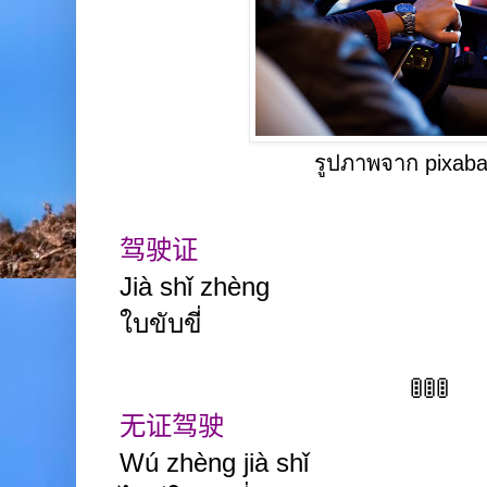
รูปภาพจาก pixab
驾驶证
Jià
shǐ zhèng
ใบขับขี่
🚦🚦🚦
无证驾驶
Wú zhèng jià
shǐ