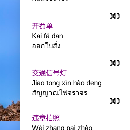
🚦🚦🚦
开罚单
Kāi fá dān
ออกใบสั่ง
🚦🚦🚦
交通信号灯
Jiāo
tōng xìn
hào
dēng
สัญญาณไฟจราจร
🚦🚦🚦
违章拍照
Wéi zhāng pāi
zhào