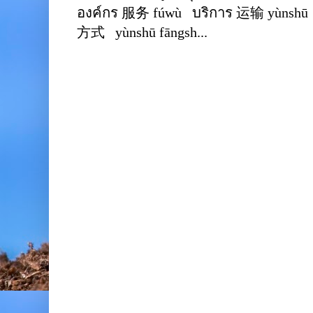
องค์กร 服务 fúwù บริการ 运输 yùnshū 
方式 yùnshū fāngsh...