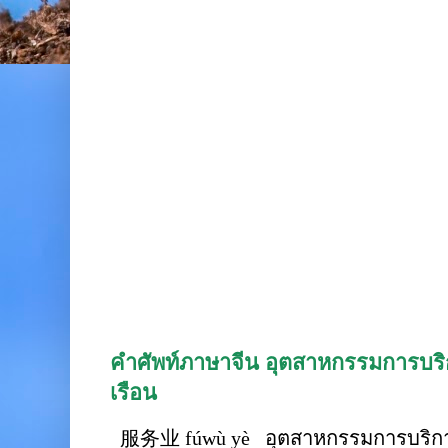
คำศัพท์ภาษาจีน อุตสาหกรรมการบริก
เรือน
服务业 fúwù yè อุตสาหกรรมการบริการ