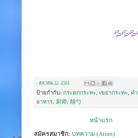
💦💦💦
-
ตุลาคม 22, 2561
ป้ายกำกับ:
กระดกกระทะ
,
เขย่ากระทะ
,
คำ
อาหาร
,
厨师
,
颠勺
หน้าแรก
สมัครสมาชิก:
บทความ (Atom)