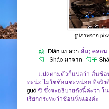
รูปภาพจาก pix
颠
Diān
แปลว่า
สั่น
;
คลอน
勺
Sháo
มาจาก
勺子
Sh
แปลตามตัวก็แปลว่า สั่นช้อน
ทะน่ะ ไม่ใช่ช้อนซะหน่อย ที่จริง
guō
ซิ ซึ่งจะอธิบายดังนี้ค่ะว่า ใ
เรียกกระทะว่าช้อนนั่นเองค่ะ