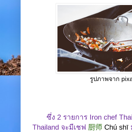
รูปภาพจาก pix
ซึ่ง
2
รายการ
Iron chef Tha
Thailand
จะมีเชฟ
厨
师
Chú shī