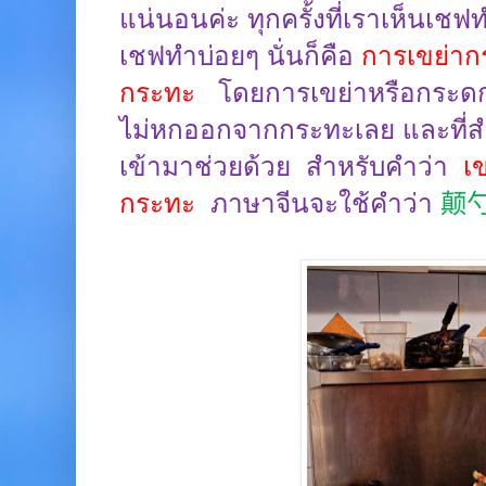
แน่นอนค่ะ ทุกครั้งที่เราเห็นเชฟท
เชฟทำบ่อยๆ นั่นก็คือ
การเขย่า
กระทะ
โดยการเขย่าหรือกระดก
ไม่หกออกจากกระทะเลย
และที่
เข้ามาช่วยด้วย
สำหรับคำว่า
เ
กระทะ
ภาษาจีนจะใช้คำว่า
颠