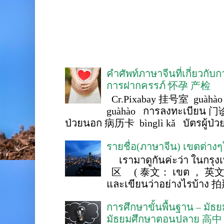
คำศัพท์ภาษาจีนที่เกี่ยวกับ
การฝากครรภ์ 怀孕 产检
Cr.Pixabay 挂号室 guàhào
guàhào การลงทะเบียน 门诊
ป่วยนอก 病历卡 bìnglì kǎ บัตรผู้ป่วย 
รายชื่อ(ภาษาจีน) เขตต่าง
เรามาดูกันค่ะว่า ในกรุงเ
区 ( 泰文： เขต ， 英文 ： 
และเขียนว่าอย่างไรบ้าง 
การศึกษาขั้นพื้นฐาน – ม
มัธยมศึกษาตอนปลาย 高中