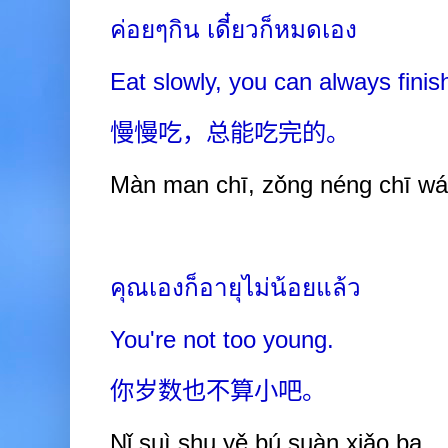
ค่อยๆกิน เดี๋ยวก็หมดเอง
Eat slowly, you can always finish
慢慢吃，总能吃完的。
Màn man chī, zǒng néng chī wá
คุณเองก็อายุไม่น้อยแล้ว
You're not too young.
你岁数也不算小吧。
Nǐ suì shu yě b
ú
suàn xiǎo ba.