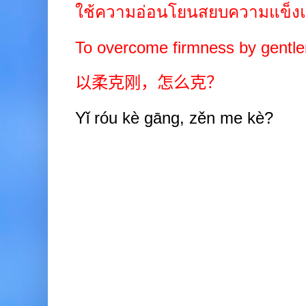
ใช้ความอ่อนโยนสยบความแข็งแก
To overcome firmness by gentl
以柔克刚，怎么克？
Yǐ róu kè gāng, zěn me kè?