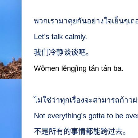
พวกเรามาคุยกันอย่างใจเย็นๆเ
Let’s talk calmly.
我们冷静谈谈吧。
Wǒmen lěngjìng tán tán ba.
ไม่ใช่ว่าทุกเรื่องจะสามารถก้าว
Not everything’s gotta to be ove
不是所有的事情都能跨过去。