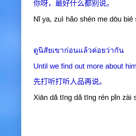
你呀，最好什么都别说。
Nǐ ya, zuì hǎo shén me dōu bié
ดูนิสัยเขาก่อนแล้วค่อยว่ากัน
Until we find out more about him
先打听打听人品再说。
Xiān dǎ tīng dǎ tīng rén pǐn zài 