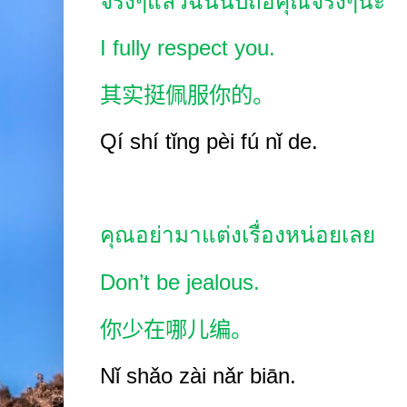
จริงๆแล้วฉันนับถือคุณจริงๆนะ
I fully respect you.
其实挺佩服你的。
Qí shí tǐng pèi fú nǐ de.
คุณอย่ามาแต่งเรื่องหน่อยเลย
Don’t be jealous.
你少在哪儿编。
Nǐ shǎo zài nǎr biān.