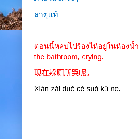
ธาตุแท้
ตอนนี้หลบไปร้องไห้อยู่ในห้องน
the bathroom, crying.
现在躲厕所哭呢。
Xiàn
zài duǒ cè
suǒ kū ne.