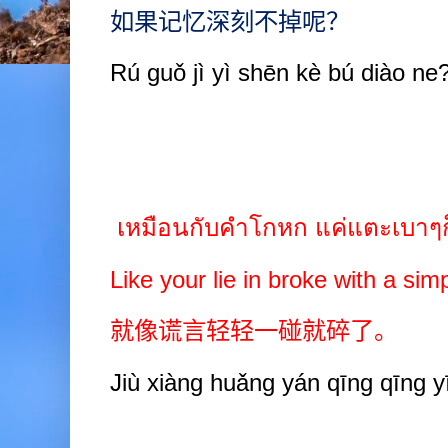
如果记忆深刻不掉呢？
Rú guǒ jì yì shēn kè b
ú
diào ne
เหมือนกับคำโกหก แค่แตะเบา
Like your lie
in broke with a sim
就像谎言轻轻一碰就碎了。
Jiù xiàng huǎng yán qīng qīng yī