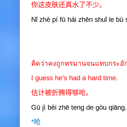
你这皮肤还真水了不少。
Nǐ zhè pí fū hái zhēn shuǐ le bù
คิดว่าคงถูกทรมานจนแทบกระอั
I guess he’s had a hard time.
估计被折腾得够呛。
Gū jì bèi zhē teng de gòu qi
ā
ng.
*
呛