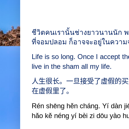
ชีวิตคนเรานั้นช่างยาวนานนัก
ที่จอมปลอม ก็อาจจะอยู่ในความจ
Life is so long. Once I accept t
live in the sham all my life.
人生很长。一旦接受了虚假的买
在虚假里了。
Rén
shēng hěn ch
á
ng. Y
í
dàn ji
hǎo kě néng y
í
bèi zi dōu yào huó