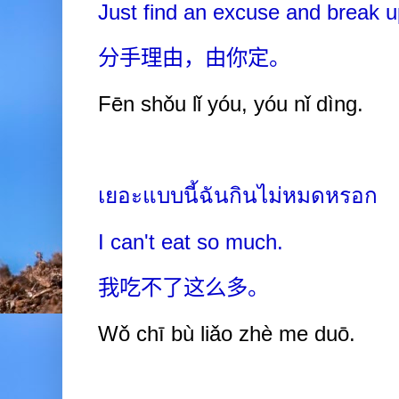
Just find an excuse and break u
分手理由，由你定。
Fēn shǒu lǐ yóu, yóu nǐ dìng.
เยอะแบบนี้ฉันกินไม่หมดหรอก
I can't eat so much.
我吃不了这么多。
Wǒ chī bù liǎo zhè me duō.