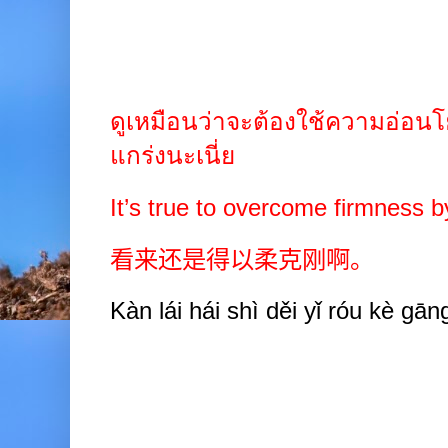
ดูเหมือนว่าจะต้องใช้ความอ่อ
แกร่งนะเนี่ย
It’s true to overcome firmness b
看来还是得以柔克刚啊。
Kàn lái hái shì d
ě
i yǐ róu kè gān