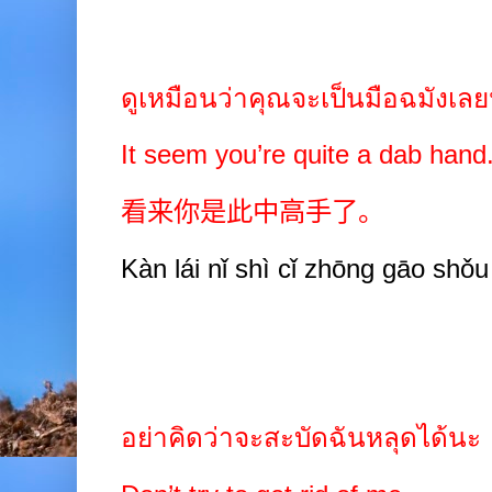
ดูเหมือนว่าคุณจะเป็นมือฉมังเล
It seem you’re quite a dab hand
看来你是此中高手了。
Kàn lái nǐ shì cǐ zhōng gāo shǒu 
อย่าคิดว่าจะสะบัดฉันหลุดได้นะ