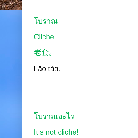
โบราณ
Cliche.
老套。
Lǎo tào.
โบราณอะไร
It’s not cliche!