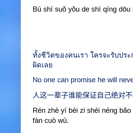
B
ú
shì suǒ
yǒu de shì
qíng dōu
ทั้งชีวิตของคนเรา ใครจะรับประก
ผิดเลย
No one can promise he will nev
人这一辈子谁能保证自己绝对不
Rén zhè y
í
bèi
zi shéi néng bǎo
fàn cuò
wù.