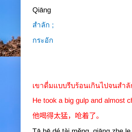
Qiāng
สำลัก
;
กระอัก
เขาดื่มแบบรีบร้อนเกินไปจนสำล
He took a big gulp and almost 
他喝得太猛，呛着了。
Tā hē dé tài měng, qiāng
zhe
le