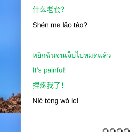
什么老套？
Shén me lǎo tào?
หยิกฉันจนเจ็บไปหมดแล้ว
It’s painful!
捏疼我了！
Niē téng wǒ le!
🌻🌻🌻🌻