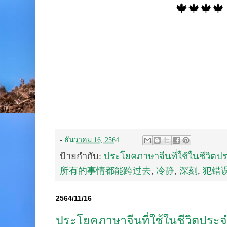
🍁🍁🍁🍁
-
ธันวาคม 16, 2564
ป้ายกำกับ:
ประโยคภาษาจีนที่ใช้ในชีวิตป
所有的事情都能跨过去
,
冷静
,
深刻
,
犯错
2564/11/16
ประโยคภาษาจีนที่ใช้ในชีวิตประจ