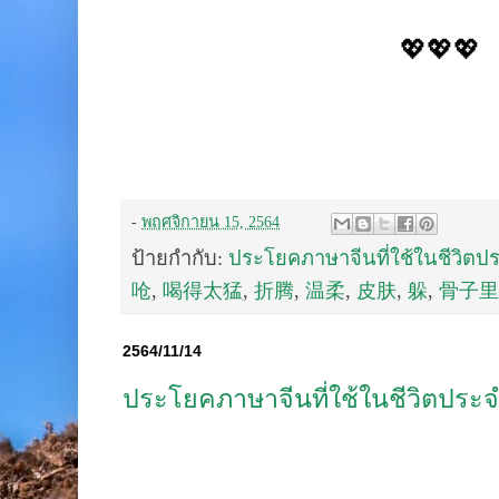
💖💖💖
-
พฤศจิกายน 15, 2564
ป้ายกำกับ:
ประโยคภาษาจีนที่ใช้ในชีวิตป
呛
,
喝得太猛
,
折腾
,
温柔
,
皮肤
,
躲
,
骨子里
2564/11/14
ประโยคภาษาจีนที่ใช้ในชีวิตประจ