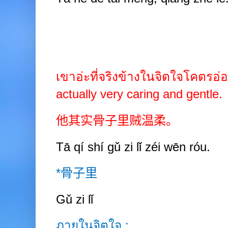
เขาอ่ะที่จริงข้างในจิตใจโคตร
actually very caring and gentle.
他其实骨子里贼温柔。
Tā qí
shí gǔ
zi
lǐ zéi wēn
róu.
*
骨子里
Gǔ
zi
lǐ
ภายในจิตใจ
;