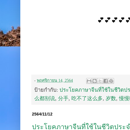
💕💕💕💕
-
พฤศจิกายน 14, 2564
ป้ายกำกับ:
ประโยคภาษาจีนที่ใช้ในชีวิตป
么都别说
,
分手
,
吃不了这么多
,
岁数
,
慢慢
2564/11/12
ประโยคภาษาจีนที่ใช้ในชีวิตประจ