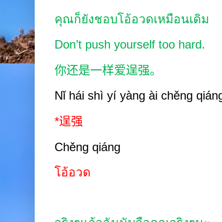
คุณก็ยังชอบโอ้อวดเหมือนเดิม
Don’t push yourself too hard.
你还是一样爱逞强。
Nǐ hái shì y
í
yàng ài chěng qián
*
逞强
Chěng qiáng
โอ้อวด