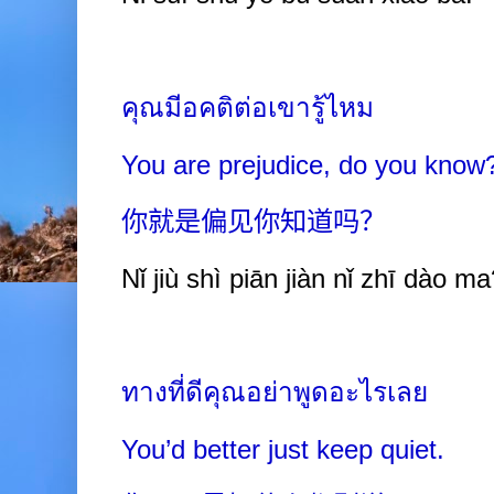
คุณมีอคติต่อเขารู้ไหม
You are prejudice, do you know
你就是偏见你知道吗？
Nǐ jiù shì piān jiàn nǐ zhī dào m
ทางที่ดีคุณอย่าพูดอะไรเลย
You’d better just keep quiet.