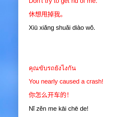
Don’t try to get rid of me.
休想甩掉我。
Xiū xiǎng shuǎi diào wǒ.
คุณขับรถยังไงกัน
You nearly caused a crash!
你怎么开车的！
Nǐ zěn me kāi chē de!