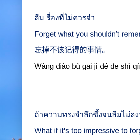
ลืมเรื่องที่ไม่ควรจำ
Forget what you shouldn’t reme
忘掉不该记得的事情。
Wàng diào bù gāi jì dé de shì qí
ถ้าความทรงจำลึกซึ้งจนลืมไม่ล
What if it’s too impressive to fo