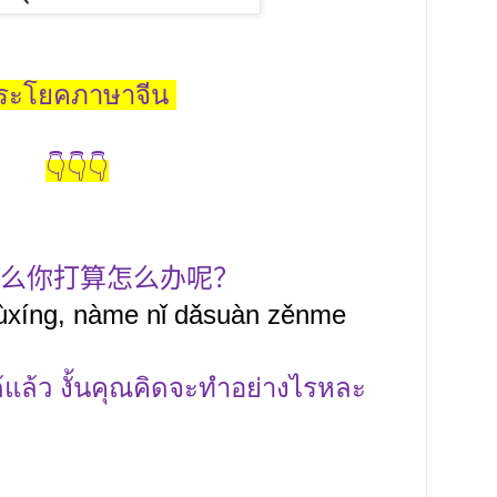
ระโยคภาษาจีน
👇👇👇
么你打算怎么办呢？
bùxíng, nàme nǐ dǎsuàn zěnme
ได้แล้ว งั้นคุณคิดจะทำอย่างไรหละ