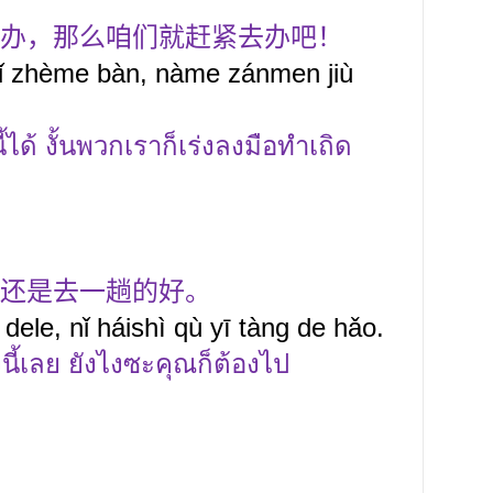
办，那么咱们就赶紧去办吧！
yǐ zhème bàn, nàme zánmen jiù
้ได้ งั้นพวกเราก็เร่งลงมือทำเถิด
还是去一趟的好。
ele, nǐ háishì qù yī tàng de hǎo.
งนี้เลย ยังไงซะคุณก็ต้องไป