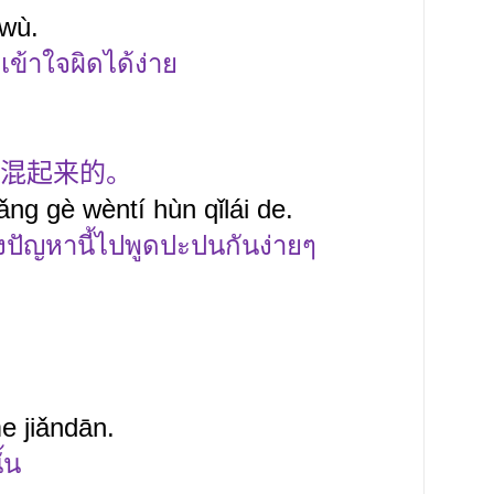
òwù.
มเข้าใจผิดได้ง่าย
混起来的。
ng gè wèntí hùn qǐlái de.
งปัญหานี้ไปพูดปะปนกันง่ายๆ
e jiǎndān.
้น