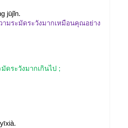
 jūjǐn.
ีความระมัดระวังมากเหมือนคุณอย่าง
ะมัดระวังมากเกินไป
;
yīxià.