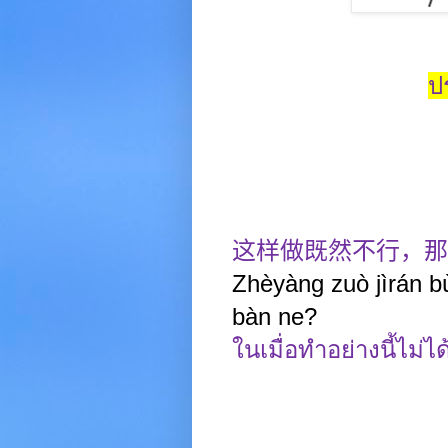
ป
这样做既然不行，那
Zhèyàng zuò jìrán 
bàn ne?
ในเมื่อทำอย่างนี้ไม่