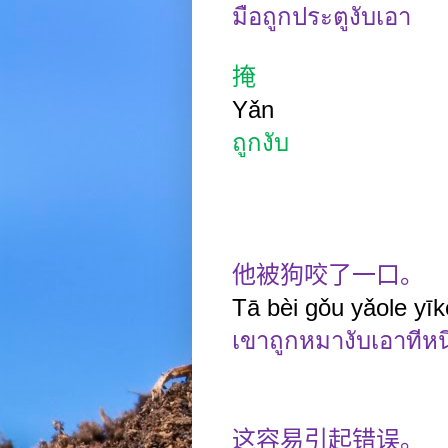
มือถูกประตูงับเอา
掩
Yǎn
ถูกงับ
他被狗咬了一口。
Tā bèi gǒu yǎole yīk
เขาถูกหมางับเอาทีหนึ
这容易引起错误。