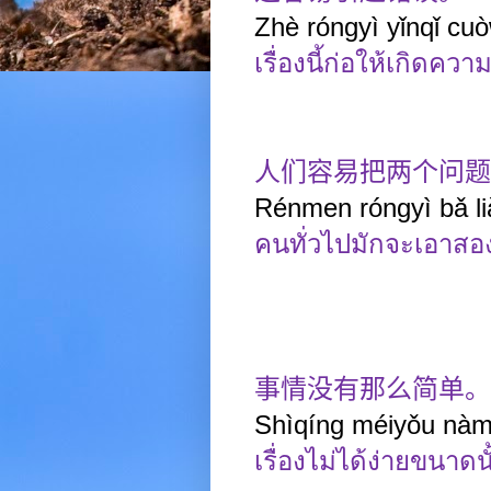
Zhè róngyì yǐnqǐ cu
เรื่องนี้ก่อให้เกิดควา
人们容易把两个问题
Rénmen róngyì bǎ liǎ
คนทั่วไปมักจะเอาสอ
事情没有那么简单。
Shìqíng méiyǒu nàm
เรื่องไม่ได้ง่ายขนาดนั