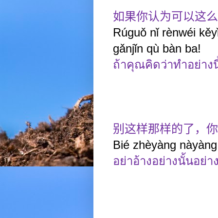
如果你认为可以这么
Rúguǒ nǐ rènwéi kě
gǎnjǐn qù bàn ba!
ถ้าคุณคิดว่าทำอย่างนี
别这样那样的了，你
Bié zhèyàng nàyàng d
อย่าอ้างอย่างนั้นอย่า