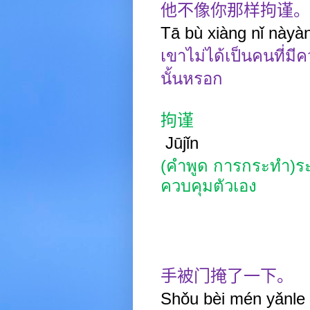
他不像你那样拘谨。
Tā bù xiàng nǐ nàyàng
เขาไม่ได้เป็นคนที่ม
นั้นหรอก
拘谨
Jūjǐn
(คำพูด การกระทำ)ร
ควบคุมตัวเอง
手被门掩了一下。
Shǒu bèi mén yǎnle 