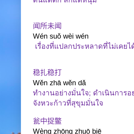
闻所未闻
Wén suǒ wèi wén
เรื่องที่แปลกประหลาดที่ไม่เคยไ
稳扎稳打
Wěn
zhā
wěn
dǎ
ทำงานอย่างมั่นใจ
;
ดำเนินการอย
จังหวะก้าวที่สุขุมมั่นใจ
瓮中捉鳖
Wèng
zhōng
zhuō
biē