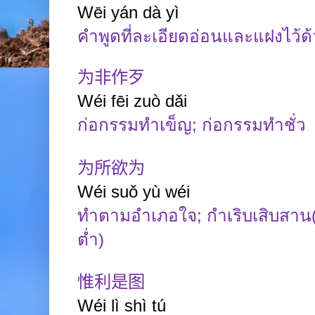
Wēi
yán
dà
yì
คำพูดที่ละเอียดอ่อนและแฝงไว้ด้
为非作歹
Wéi
fēi
zuò
dǎi
ก่อกรรมทำเข็ญ
;
ก่อกรรมทำชั่ว
为所欲为
Wéi
suǒ
yù
wéi
ทำตามอำเภอใจ
;
กำเริบเสิบสาน
ต่ำ)
惟利是图
Wéi lì shì tú