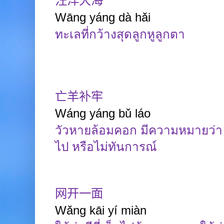
汪洋大海
Wāng
yáng dà
hǎi
ทะเลที่กว้างสุดลูกหูลูกตา
亡羊补牢
Wáng yáng bǔ láo
วัวหายล้อมคอก มีความหมายว่า 
ไป หรือไม่ทันการณ์
网开一面
Wǎng kāi yí
miàn