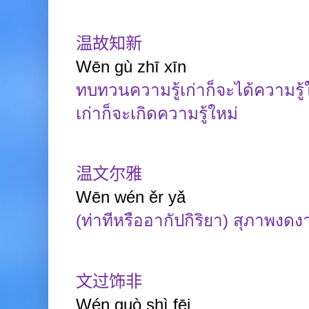
温故知新
Wēn
gù
zhī
xīn
ทบทวนความรู้เก่าก็จะได้ความรู้
เก่าก็จะเกิดความรู้ใหม่
温文尔雅
Wēn
wén
ěr
yǎ
(ท่าทีหรืออากัปกิริยา) สุภาพงด
文过饰非
Wén
guò
shì
fēi