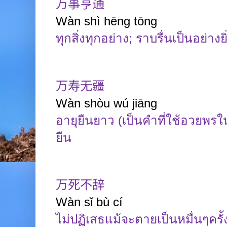
万事亨通
Wàn shì hēng tōng
ทุกสิ่งทุกอย่าง
;
ราบรื่นเป็นอย่างยิ
万寿无疆
Wàn
shòu
wú
jiāng
อายุยืนยาว (เป็นคำที่ใช้อวยพรใ
ยืน
万死不辞
Wàn sǐ bù
cí
ไม่ปฏิเสธแม้จะตายเป็นหมื่นๆครั้