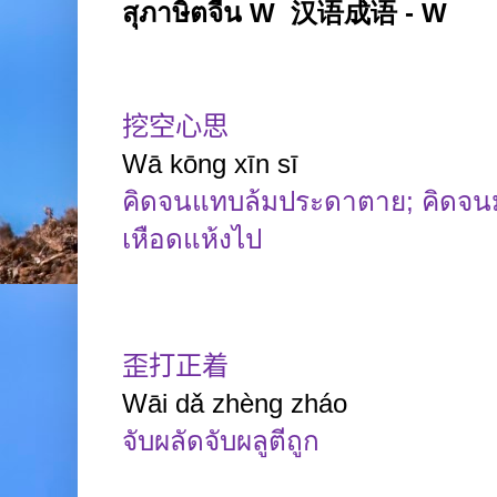
สุภาษิตจีน W 汉语成语 - W
挖空心思
Wā kōng xīn sī
คิดจนแทบล้มประดาตาย
;
คิดจน
เหือดแห้งไป
歪打正着
Wāi
dǎ
zhèng
zháo
จับผลัดจับผลูตีถูก