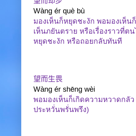
望而却步
Wàng
ér
què
bù
มองเห็นก็หยุดชะงัก พอมองเห็นก็ย
เห็นภยันตราย หรือเรื่องราวที่ต
หยุดชะงัก หรือถอยกลับทันที
望而生畏
Wàng
ér
shēng
wèi
พอมองเห็นก็เกิดความหวาดกลัว
ประหวั่นพรั่นพรึง)