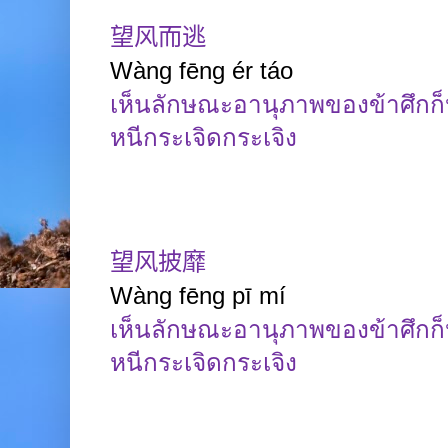
望风而逃
Wàng
fēng
ér
táo
เห็นลักษณะอานุภาพของข้าศึกก็ห
หนีกระเจิดกระเจิง
望风披靡
Wàng
fēng pī
mí
เห็นลักษณะอานุภาพของข้าศึกก็ห
หนีกระเจิดกระเจิง