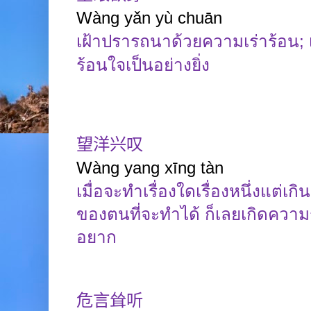
Wàng yǎn yù chuān
เฝ้าปรารถนาด้วยความเร่าร้อน
;
ร้อนใจเป็นอย่างยิ่ง
望洋兴叹
Wàng
yang
xīng
tàn
เมื่อจะทำเรื่องใดเรื่องหนึ่งแต่เ
ของตนที่จะทำได้ ก็เลยเกิดความ
อยาก
危言耸听