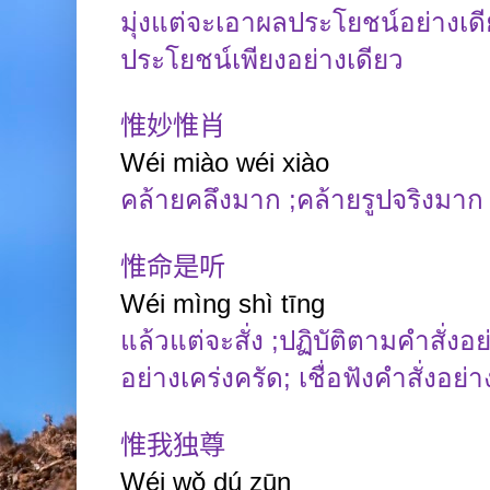
มุ่งแต่จะเอาผลประโยชน์อย่างเด
ประโยชน์เพียงอย่างเดียว
惟妙惟肖
Wéi miào wéi xiào
คล้ายคลึงมาก
;
คล้ายรูปจริงมา
惟命是听
Wéi mìng shì tīng
แล้วแต่จะสั่ง
;
ปฏิบัติตามคำสั่งอย
อย่างเคร่งครัด
;
เชื่อฟังคำสั่งอย่า
惟我独尊
Wéi wǒ dú zūn