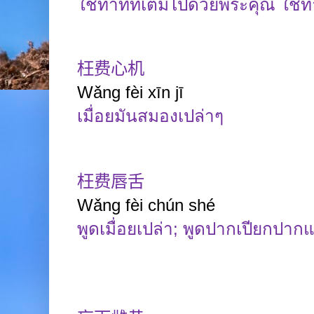
ใช้ท่าทีที่เต็มไปด้วยพระคุณ ใช้ท่
枉费心机
Wǎng
fèi xīn
jī
เมื่อยมันสมองเปล่าๆ
枉费唇舌
Wǎng fèi chún shé
พูดเมื่อยเปล่า
;
พูดปากเปียกปากแ