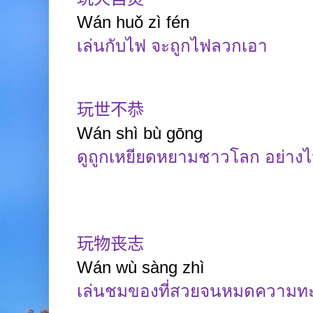
Wán
huǒ
zì
fén
เล่นกับไฟ จะถูกไฟลวกเอา
玩世不恭
Wán
shì
bù
gōng
ดูถูกเหยียดหยามชาวโลก อย่าง
玩物丧志
Wán
wù
s
àng
zhì
เล่นชมของที่สวยจนหมดความท