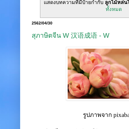
แสดงบทความที่มีป้ายกำกับ
ลูกไม้หล่น
ทั้งหมด
2562/04/30
สุภาษิตจีน W 汉语成语 - W
รูปภาพจาก pixab