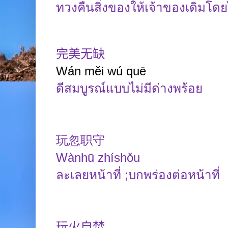
ทวงคืนสิ่งของให้เจ้าของเดิมโด
完美无缺
Wán
měi wú
quē
ดีสมบูรณ์แบบไม่มีด่างพร้อย
玩忽职守
Wànhū zhíshǒu
ละเลยหน้าที่ ;บกพร่องต่อหน้าที่
玩火自焚