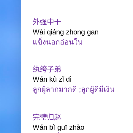
外强中干
Wài
qiáng
zhōng
gān
แข็งนอกอ่อนใน
纨绔子弟
Wán
kù zǐ
dì
ลูกผู้ลากมากดี
;
ลูกผู้ดีมีเงิน
完璧归赵
Wán
bì
guī
zhào