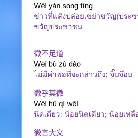
Wēi yán song tīng
ข่าวที่แส้งปล่อยเขย่าขวัญ(ประ
ขวัญประชาชน
微不足道
Wēi
bù
zú
dào
ไม่มีค่าพอที่จะกล่าวถึง
;
จิ๊บจ๊อย
微乎其微
Wēi
hū
qí
wēi
นิดเดียว
;
น้อยนิดเดียว
;
น้อยเหล
微言大义