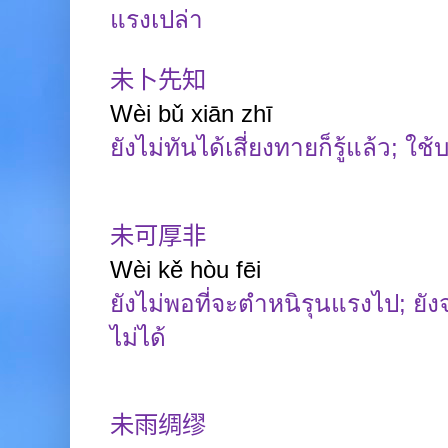
แรงเปล่า
未卜先知
Wèi
bǔ
xiān
zhī
ยังไม่ทันได้เสี่ยงทายก็รู้แล้ว
;
ใช้บ
未可厚非
Wèi kě hòu fēi
ยังไม่พอที่จะตำหนิรุนแรงไป
;
ยัง
ไม่ได้
未雨绸缪