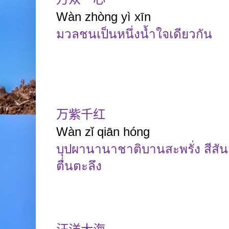
Wàn
zhòng
yì
xīn
มวลชนเป็นหนึ่งน้ำใจเดียวกัน
万紫千红
Wàn
zǐ
qiān
hóng
บุปผานานาชาติบานสะพรั่ง สีสั
ตื่นตะลึง