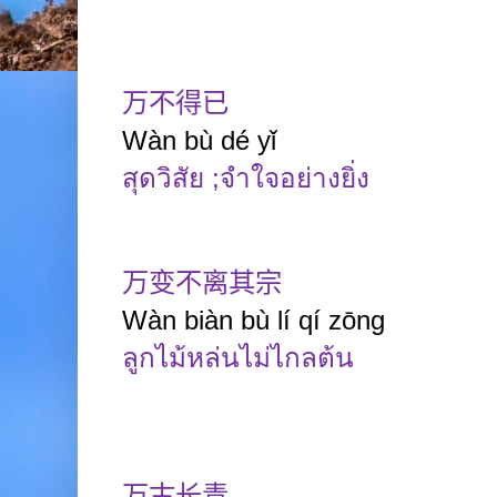
万不得已
Wàn
bù
dé
yǐ
สุดวิสัย
;
จำใจอย่างยิ่ง
万变不离其宗
Wàn biàn bù lí qí zōng
ลูกไม้หล่นไม่ไกลต้น
万古长青