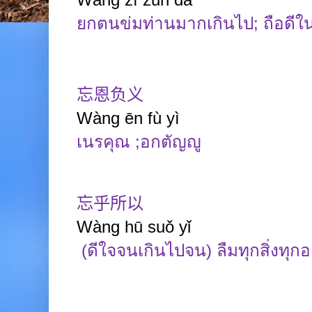
ยกตนข่มท่านมากเกินไป
;
ถือดีใ
忘恩负义
Wàng
ēn
fù
yì
เนรคุณ
;
อกตัญญู
忘乎所以
Wàng
hū
suǒ
yǐ
(ดีใจจนเกินไปจน) ลืมทุกสิ่งทุ