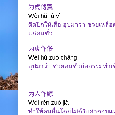
为虎傅翼
Wèi hǔ fù yì
ติดปีกให้เสือ อุปมาว่า ช่วยเหลือ
แก่คนชั่ว
为虎作伥
Wèi
hǔ
zuò
chāng
อุปมาว่า ช่วยคนชั่วก่อกรรมทำเ
为人作嫁
Wéi
rén
zuò
jià
ทำให้คนอื่นโดยไม่ด้รับค่าตอบ