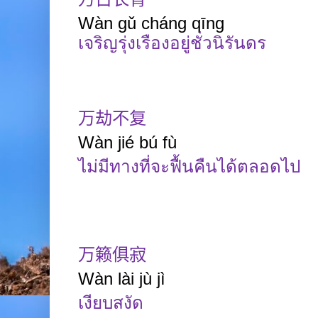
Wàn
gǔ
cháng
qīng
เจริญรุ่งเรืองอยู่ชั่วนิรันดร
万劫不复
Wàn
jié
bú
fù
ไม่มีทางที่จะฟื้นคืนได้ตลอดไป
万籁俱寂
Wàn
lài jù jì
เงียบสงัด