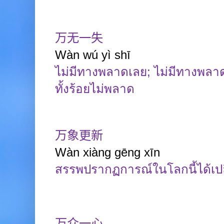
万无一失
Wàn
wú
yì
shī
ไม่มีทางพลาดเลย
;
ไม่มีทางพลา
ทั้งร้อยไม่พลาด
万象更新
Wàn
xiàng gēng
xīn
สรรพปรากฏการณ์ในโลกนี้ได้เปล
万众一心