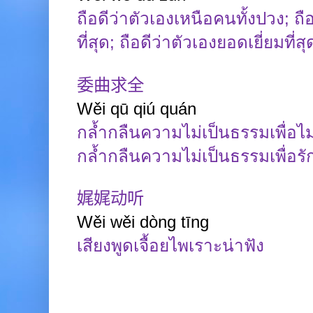
ถือดีว่าตัวเองเหนือคนทั้งปวง
;
ถือ
ที่สุด
;
ถือดีว่าตัวเองยอดเยี่ยมที่สุ
委曲求全
Wěi
qū
qiú
quán
กล้ำกลืนความไม่เป็นธรรมเพื่อไม่ใ
กล้ำกลืนความไม่เป็นธรรมเพื่อรั
娓娓动听
Wěi wěi dòng
tīng
เสียงพูดเจื้อยไพเราะน่าฟัง