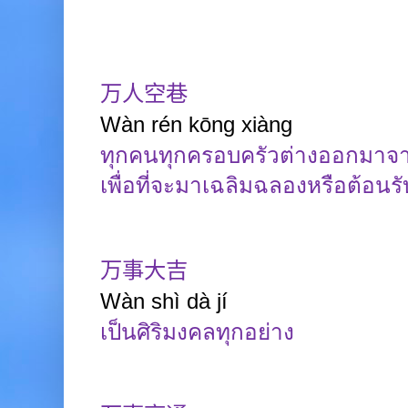
万人空巷
Wàn
rén
kōng
xiàng
ทุกคนทุกครอบครัวต่างออกมาจ
เพื่อที่จะมาเฉลิมฉลองหรือต้อนรั
万事大吉
Wàn
shì
dà
jí
เป็นศิริมงคลทุกอย่าง