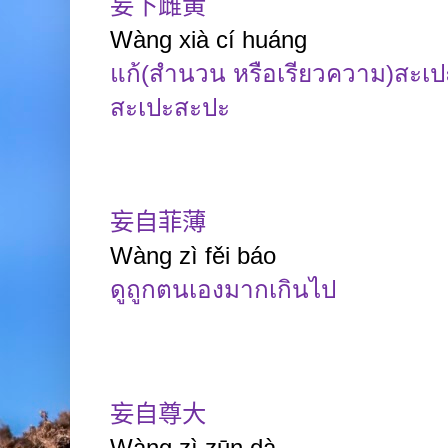
妄下雌黄
Wàng xià cí huáng
แก้(สำนวน หรือเรียวความ)สะเ
สะเปะสะปะ
妄自菲薄
Wàng zì fěi báo
ดูถูกตนเองมากเกินไป
妄自尊大
Wàng
zì
zūn
dà