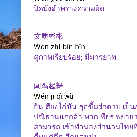
ปิดบังอำพรางความผิด
文质彬彬
Wén
zhì
bīn
bīn
สุภาพเรียบร้อย
;
มีมารยาท
闻鸡起舞
Wén jī qǐ wǔ
ยินเสียงไก่ขัน ลุกขึ้นรำดาบ เป็
ปณิธานแก่กล้า พากเพียร พยายา
สามารถ เข้าทำนองสำนวนไทยที่ว่
ตื่นแต่ดึก สึกแต่หนุ่ม