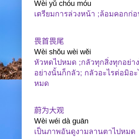
Wèi
yǔ
chóu
móu
เตรียมการล่วงหน้า
;
ล้อมคอกก่อ
畏首畏尾
Wèi
shǒu
wèi
wěi
หัวหดไปหมด
;
กลัวทุกสิ่งทุกอย่
อย่างนั้นก็กลัว
;
กลัวอะไรต่อมิอ
หมด
蔚为大观
Wèi
wéi
dà
guān
เป็นภาพอันดูงามลานตาไปหมด