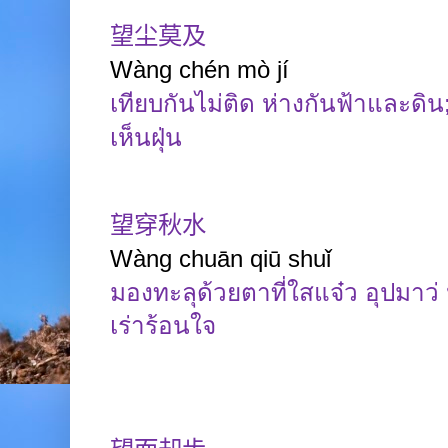
望尘莫及
Wàng
chén
mò
jí
เทียบกันไม่ติด ห่างกันฟ้าและดิน
เห็นฝุ่น
望穿秋水
Wàng
chuān
qiū
shuǐ
มองทะลุด้วยตาที่ใสแจ๋ว อุปมา
เร่าร้อนใจ