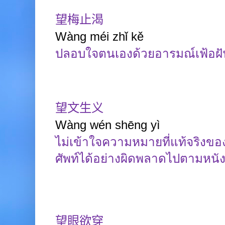
望梅止渴
Wàng
méi
zhǐ
kě
ปลอบใจตนเองด้วยอารมณ์เฟ้อฝั
望文生义
Wàng
wén
shēng
yì
ไม่เข้าใจความหมายที่แท้จริงขอ
ศัพท์ได้อย่างผิดพลาดไปตามหนังส
望眼欲穿