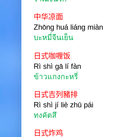
中华凉面
Zhōng
huá liáng miàn
บะหมี่จีนเย็น
日式咖喱饭
Rì shì gā
lí fàn
ข้าวแกงกะหรี่
日式吉列豬排
Rì shì jí liè zhū
pái
ทงคัตสึ
日式炸鸡