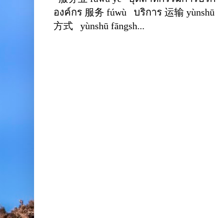
องค์กร 服务 fúwù บริการ 运输 yùnshū 
方式 yùnshū fāngsh...