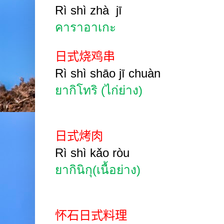
Rì shì zh
à
jī
คาราอาเกะ
日式烧鸡串
Rì shì shāo jī chuàn
ยากิโทริ (ไก่ย่าง)
日式烤肉
Rì shì kǎo
ròu
ยากินิกุ(เนื้อย่าง)
怀石日式料理