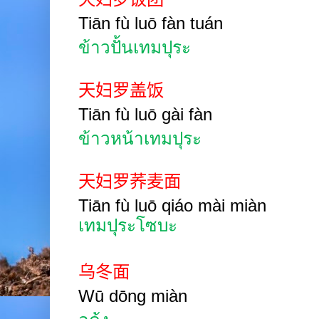
Tiān fù luō fàn
tuán
ข้าวปั้นเทมปุระ
天妇罗盖饭
Tiān fù luō gài fàn
ข้าวหน้าเทมปุระ
天妇罗荞麦面
Tiān fù luō qiáo
mài miàn
เทมปุระโซบะ
乌冬面
Wū dōng miàn