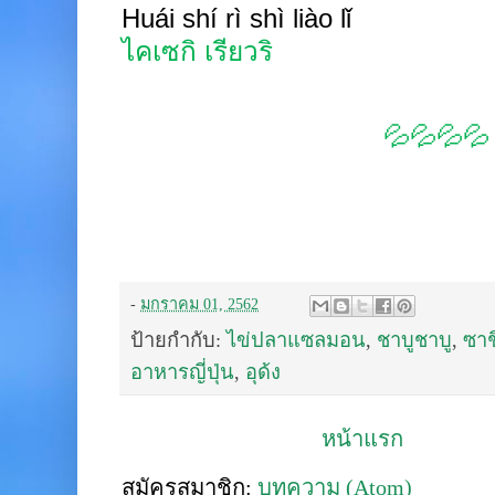
Huái shí rì shì liào
lǐ
ไคเซกิ เรียวริ
💦💦💦💦
-
มกราคม 01, 2562
ป้ายกำกับ:
ไข่ปลาแซลมอน
,
ชาบูชาบู
,
ซาช
อาหารญี่ปุ่น
,
อุด้ง
หน้าแรก
สมัครสมาชิก:
บทความ (Atom)