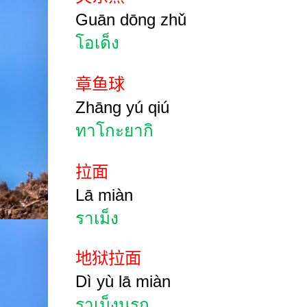
Guān
dōng
zhǔ
โอเด็ง
章鱼球
Zhāng
yú qiú
ทาโกะยากิ
拉面
Lā
miàn
ราเม็ง
地狱拉面
Dì
yù lā
miàn
ราเม็งนรก