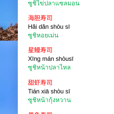
ซูชิไข่ปลาแซลมอน
海胆寿司
Hǎi
dǎn shòu
sī
ซูชิหอยเม่น
星鳗寿司
Xīng mán shòusī
ซูชิหน้า
ปลาไหล
甜虾寿司
Tián xiā shòu
sī
ซูชิหน้า
กุ้งหวาน