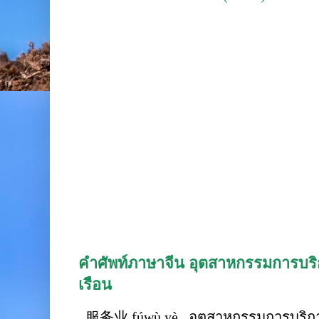
คำศัพท์ภาษาจีน อุตสาหกรรมการบริก
เรือน
服务业 fúwù yè อุตสาหกรรมการบริการ