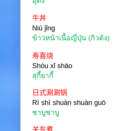
อุด้ง
牛丼
Niú jǐng
ข้าวหน้าเนื้อญี่ปุ่น
(
กิวด้ง)
寿喜烧
Shòu xǐ shāo
สุกี้ยากี้
日式涮涮锅
Rì shì shuàn shuàn guō
ชาบูชาบู
关东煮