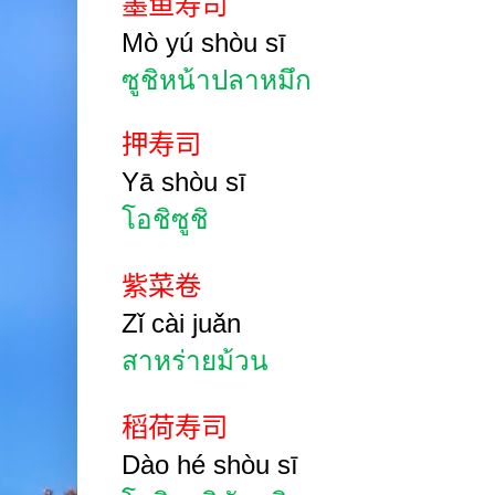
墨鱼寿司
Mò
yú shòu
sī
ซูชิหน้าปลาหมึก
押寿司
Yā shòu
sī
โอชิซูชิ
紫菜卷
Zǐ
cài juǎn
สาหร่ายม้วน
稻荷寿司
Dào hé shòu
sī