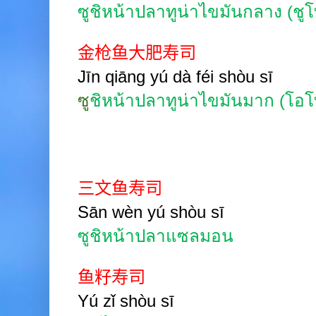
ซูชิหน้าปลาทูน่าไขมันกลาง (ชูโ
金枪鱼大肥寿司
Jīn
qiāng
yú dà féi shòu
sī
ซู
ชิหน้าปลาทูน่าไขมันมาก (โอโ
三文鱼寿司
Sān
wèn
yú shòu
sī
ซูชิหน้าปลาแซลมอน
鱼籽寿司
Yú zǐ shòu
sī