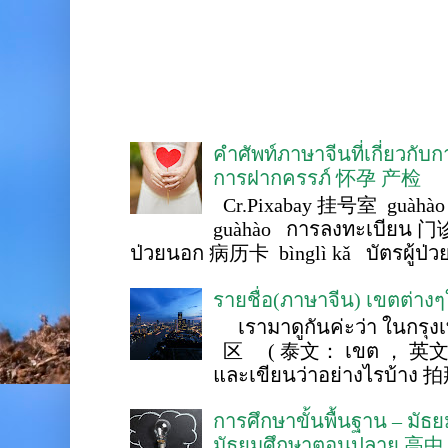
คำศัพท์ภาษาจีนที่เกี่ยวกับ
การฝากครรภ์ 怀孕 产检
Cr.Pixabay 挂号室 guàhào
guàhào การลงทะเบียน 门诊
ป่วยนอก 病历卡 bìnglì kǎ บัตรผู้ป่วย 
รายชื่อ(ภาษาจีน) เขตต่าง
เรามาดูกันค่ะว่า ในกรุงเ
区 ( 泰文： เขต ， 英文 ： 
และเขียนว่าอย่างไรบ้าง 
การศึกษาขั้นพื้นฐาน – ม
มัธยมศึกษาตอนปลาย 高中