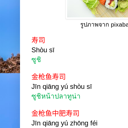
รูปภาพจาก pixab
寿司
Shòu sī
ซูชิ
金枪鱼寿司
Jīn
qiāng
yú shòu
sī
ซูชิหน้า
ปลาทูน่า
金枪鱼中肥寿司
Jīn
qiāng
yú zhōng féi