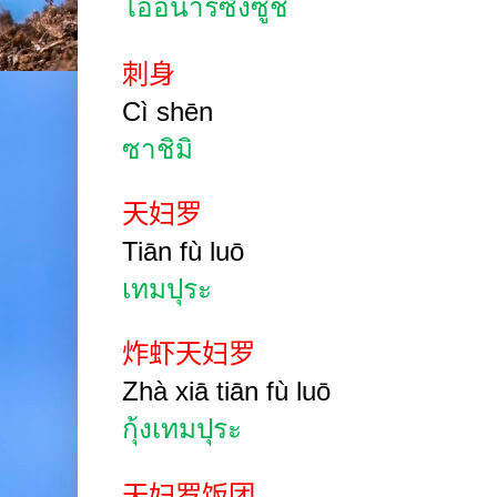
โออินาริซังซูชิ
刺身
Cì
shēn
ซาชิมิ
天妇罗
Tiān fù luō
เทมปุระ
炸虾天妇罗
Zhà xiā tiān fù luō
กุ้งเทมปุระ
天妇罗饭团