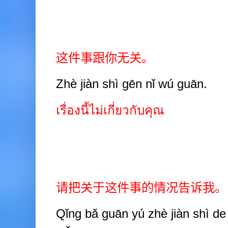
这件事跟你无关。
Zhè jiàn shì gēn nǐ wú guān.
เรื่องนี้ไม่เกี่ยวกับคุณ
请把关于这件事的情况告诉我。
Qǐng bǎ guān yú zhè jiàn shì d