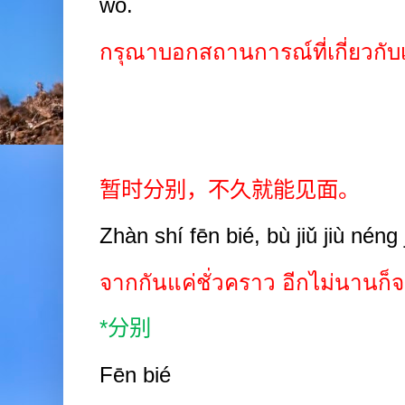
wǒ.
กรุณาบอกสถานการณ์ที่เกี่ยวกับเร
暂时分别，不久就能见面。
Zhàn shí fēn bié, bù jiǔ jiù néng
จากกันแค่ชั่วคราว อีกไม่นานก็จ
*
分别
Fēn bié