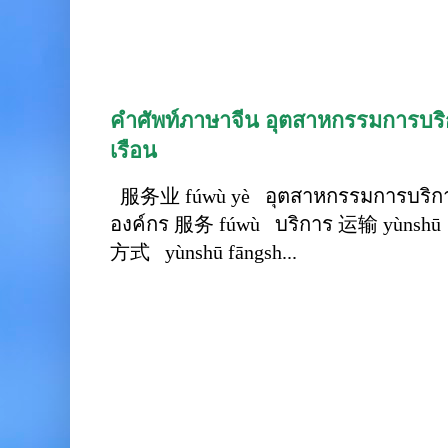
คำศัพท์ภาษาจีน อุตสาหกรรมการบริก
เรือน
服务业 fúwù yè อุตสาหกรรมการบริการ
องค์กร 服务 fúwù บริการ 运输 yùnshū 
方式 yùnshū fāngsh...