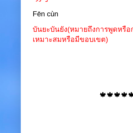
Fēn cùn
บันยะบันยัง(หมายถึงการพูดหรื
เหมาะสมหรือมีขอบเขต)
🍁🍁🍁🍁