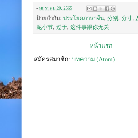
-
มกราคม 20, 2565
ป้ายกำกับ:
ประโยคภาษาจีน
,
分别
,
分寸
,
泥小节
,
过于
,
这件事跟你无关
หน้าแรก
สมัครสมาชิก:
บทความ (Atom)