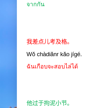
จากกัน
我差点儿考及格。
Wǒ chàdiǎnr kǎo jígé.
ฉันเกือบจะสอบไล่ได้
他过于拘泥小节。