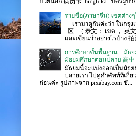
ป่วยนอก 病历卡 bìnglì kǎ บัตรผู้ป่วย 
รายชื่อ(ภาษาจีน) เขตต่าง
เรามาดูกันค่ะว่า ในกรุงเ
区 ( 泰文： เขต ， 英文 ： 
และเขียนว่าอย่างไรบ้าง 
การศึกษาขั้นพื้นฐาน – ม
มัธยมศึกษาตอนปลาย 高中
มัธยมนี้จะแบ่งออกเป็นมั
ปลายเรา ไปดูคำศัพท์ที่เกี่
ก่อนค่ะ รูปภาพจาก pixabay.com ชั...