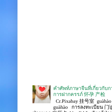
คำศัพท์ภาษาจีนที่เกี่ยวกับ
การฝากครรภ์ 怀孕 产检
Cr.Pixabay 挂号室 guàhào
guàhào การลงทะเบียน 门诊