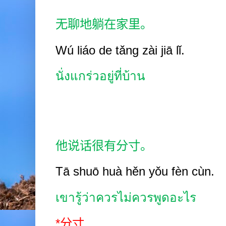
无聊地躺在家里。
Wú liáo de tǎng zài jiā lǐ.
นั่งแกร่วอยู่ที่บ้าน
他说话很有分寸。
Tā shuō huà hěn yǒu fèn cùn.
เขารู้ว่าควรไม่ควรพูดอะไร
*
分寸