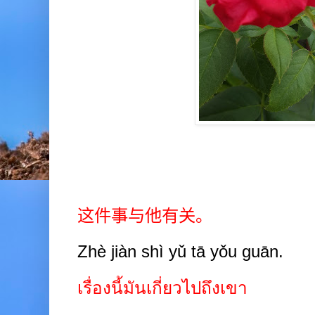
这件事与他有关。
Zhè jiàn shì yǔ tā yǒu guān.
เรื่องนี้มันเกี่ยวไปถึงเขา