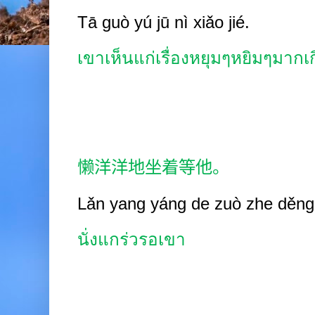
Tā guò yú jū nì xiǎo jié.
เขาเห็นแก่เรื่องหยุมๆหยิมๆมากเ
懒洋洋地坐着等他。
Lǎn yang yáng de zuò zhe děng 
นั่งแกร่วรอเขา