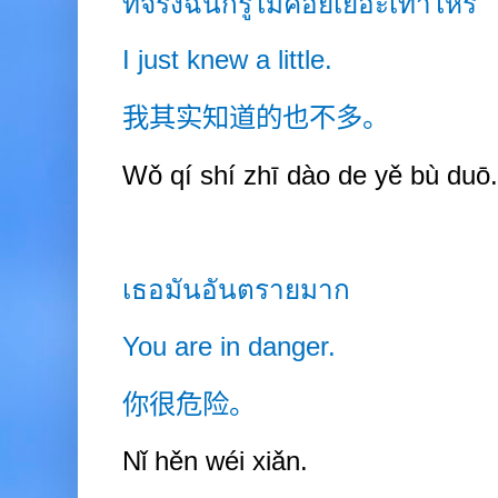
ที่จริงฉันก็รู้ไม่ค่อยเยอะเท่าไหร่
I just knew a little.
我其实知道的也不多。
Wǒ qí shí zhī dào de yě bù duō.
เธอมันอันตรายมาก
You are in danger.
你很危险。
Nǐ hěn wéi xiǎn.