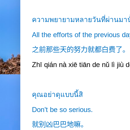
ความพยายามหลายวันที่ผ่านมานั้
All the efforts of the previous d
之前那些天的努力就都白费了。
Zhī qián nà xiē tiān de nǔ lì jiù d
คุณอย่าดุแบบนี้สิ
Don’t be so serious.
就别凶巴巴地嘛。