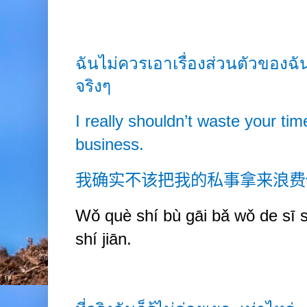
ฉันไม่ควรเอาเรื่องส่วนตัวของฉ
จริงๆ
I really shouldn’t waste your tim
business.
我确实不该把我的私事拿来浪费
Wǒ què shí bù gāi bǎ wǒ de sī sh
shí jiān.