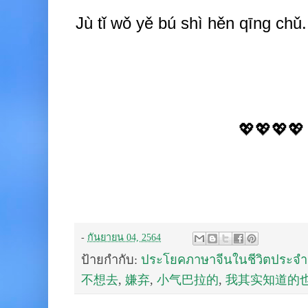
Jù tǐ wǒ yě b
ú
shì hěn qīng chǔ.
💖💖💖💖
-
กันยายน 04, 2564
ป้ายกำกับ:
ประโยคภาษาจีนในชีวิตประจำ
不想去
,
嫌弃
,
小气巴拉的
,
我其实知道的