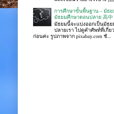
การศึกษาขั้นพื้นฐาน – ม
มัธยมศึกษาตอนปลาย 高中
มัธยมนี้จะแบ่งออกเป็นมั
ปลายเรา ไปดูคำศัพท์ที่เกี่
ก่อนค่ะ รูปภาพจาก pixabay.com ชั...