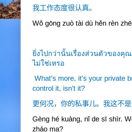
我工作态度很认真。
Wǒ gōng zuò tài dù hěn rèn zhē
ยิ่งไปกว่านั้นเรื่องส่วนตัวของคุณ
ไม่ใช่เหรอ
What’s more, it’s your private b
control it, isn’t it?
更何况，你的私事儿。我这不是
Gèng hé kuàng, nǐ de sī shìr. W
zháo ma?