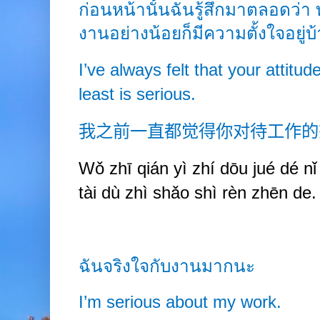
ก่อนหน้านั้นฉันรู้สึกมาตลอดว่า 
งานอย่างน้อยก็มีความตั้งใจอยู่บ้
I’ve always felt that your attitu
least is serious.
我之前一直都觉得你对待工作的
Wǒ zhī qián y
ì
zhí dōu jué dé nǐ
tài dù zhì shǎo shì rèn zhēn de.
ฉันจริงใจกับงานมากนะ
I’m serious about my work.