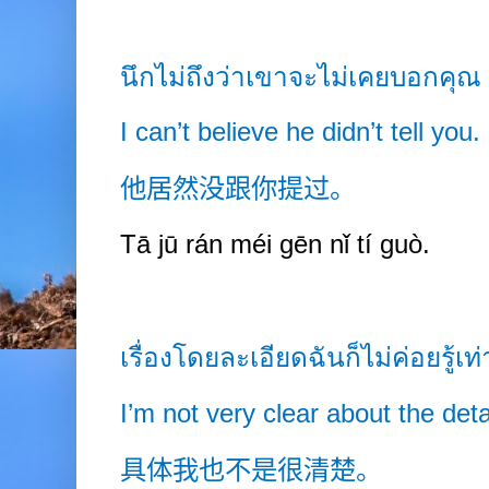
นึกไม่ถึงว่าเขาจะไม่เคยบอกคุณ
I can’t believe he didn’t tell you.
他居然没跟你提过。
Tā jū rán méi gēn nǐ tí guò.
เรื่องโดยละเอียดฉันก็ไม่ค่อยรู้เท่
I’m not very clear about the deta
具体我也不是很清楚。