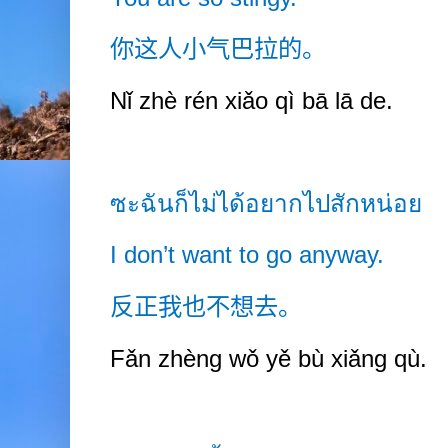
你这人小气巴拉的。
Nǐ zhè rén xiǎo qì bā lā de.
ซะฉันก็ไม่ได้อยากไปสักหน่อย
I don’t want to go anyway.
反正我也不想去。
Fǎn zhèng wǒ yě bù xiǎng qù.