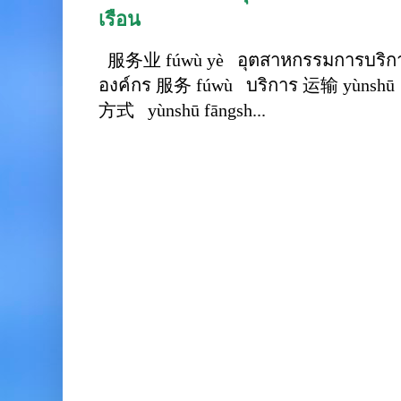
เรือน
服务业 fúwù yè อุตสาหกรรมการบริการ
องค์กร 服务 fúwù บริการ 运输 yùnshū 
方式 yùnshū fāngsh...