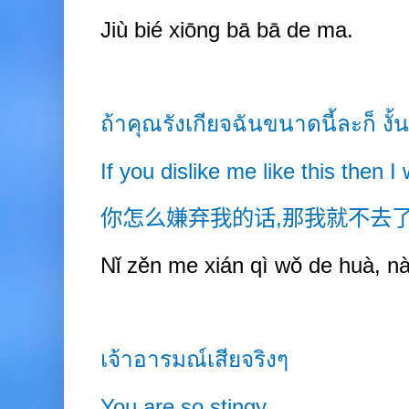
Jiù bié xiōng bā bā de ma.
ถ้าคุณรังเกียจฉันขนาดนี้ละก็ งั้
If you dislike me like this then I
你怎么嫌弃我的话
,
那我就不去
Nǐ zěn me xián qì wǒ de huà, nà
เจ้าอารมณ์เสียจริงๆ
You are so stingy.