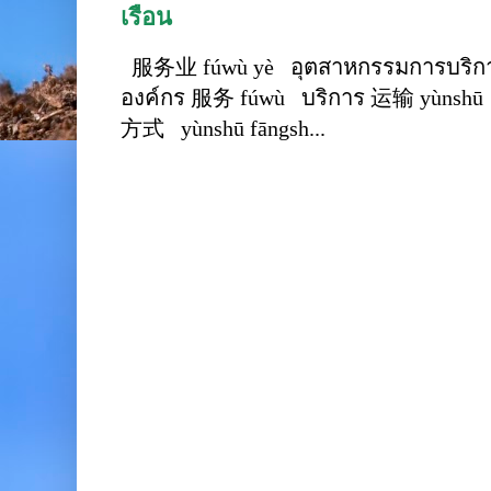
เรือน
服务业 fúwù yè อุตสาหกรรมการบริการ
องค์กร 服务 fúwù บริการ 运输 yùnshū 
方式 yùnshū fāngsh...