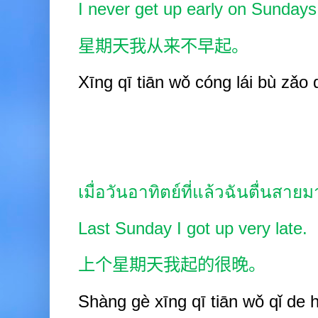
I never get up early on Sundays
星期天我从来不早起。
Xīng
q
ī
tiān wǒ cóng
lái b
ù
zǎo
เมื่อวันอาทิตย์ที่แล้วฉันตื่นสาย
Last Sunday I got up very late.
上个星期天我起的很晚。
Shàng gè xīng
q
ī
tiān wǒ qǐ de 