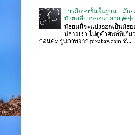
การศึกษาขั้นพื้นฐาน – ม
มัธยมศึกษาตอนปลาย 高中
มัธยมนี้จะแบ่งออกเป็นมั
ปลายเรา ไปดูคำศัพท์ที่เกี่
ก่อนค่ะ รูปภาพจาก pixabay.com ชั...