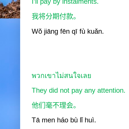
I’ll pay by instalments.
我将分期付款。
Wǒ jiāng fēn
q
ī
fù
kuǎn.
พวกเขาไม่สนใจเลย
They did not pay any attention.
他们毫不理会。
Tā
men háo bù lǐ
huì.