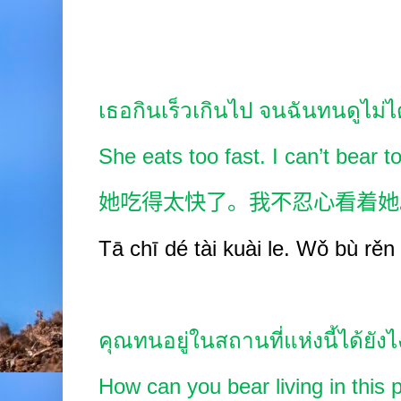
เธอกินเร็วเกินไป จนฉันทนดูไม่ไ
She eats too fast. I can’t bear t
她吃得太快了。我不忍心看着她
Tā chī dé tài kuài le. Wǒ bù rěn
คุณทนอยู่ในสถานที่แห่งนี้ได้ยัง
How can you bear living in this 