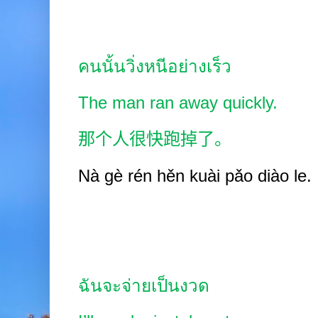
คนนั้นวิ่งหนีอย่างเร็ว
The man ran away quickly.
那个人很快跑掉了。
Nà
gè rén hěn kuài pǎo diào
le.
ฉันจะจ่ายเป็นงวด