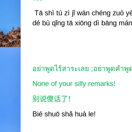
Tā shì
tú zì
jǐ wán
chéng zuò
y
dé bù qǐng tā xiōng
dì b
ā
ng
mán
อย่าพูดไร้สาระเลย
;
อย่าพูดคำพูด
None of your silly remarks!
别说傻话了！
Bié shuō shǎ huà
le!