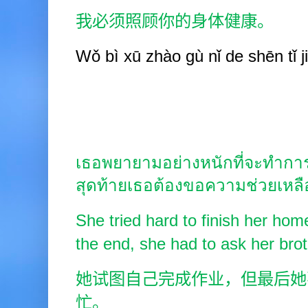
我必须照顾你的身体健康。
Wǒ bì
xū zhào
gù nǐ de shēn
tǐ 
เธอพยายามอย่างหนักที่จะทำการ
สุดท้ายเธอต้องขอความช่วยเหล
She tried hard to finish her hom
the end, she had to ask her brot
她试图自己完成作业，但最后她
忙。