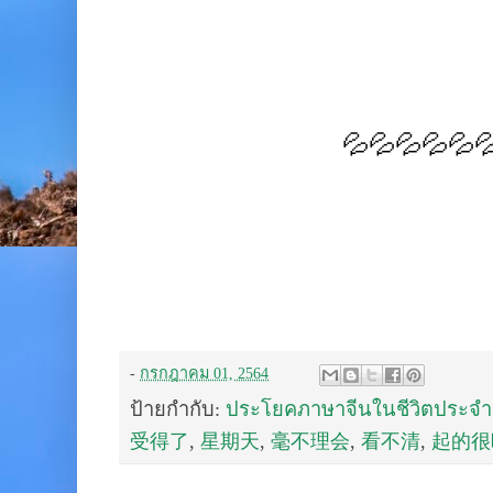
💦💦💦💦💦
-
กรกฎาคม 01, 2564
ป้ายกำกับ:
ประโยคภาษาจีนในชีวิตประจำ
受得了
,
星期天
,
毫不理会
,
看不清
,
起的很