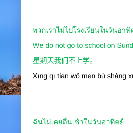
พวกเราไม่ไปโรงเรียนในวันอาทิ
We do not go to school on Sund
星期天我们不上学。
Xīng
q
ī
tiān wǒ
men bù shàng
x
ฉันไม่เคยตื่นเช้าในวันอาทิตย์