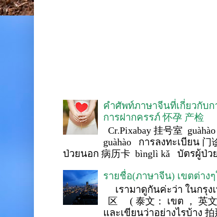
คำศัพท์ภาษาจีนที่เกี่ยวกับ
การฝากครรภ์ 怀孕 产检
Cr.Pixabay 挂号室 guàhào
guàhào การลงทะเบียน 门诊
ป่วยนอก 病历卡 bìnglì kǎ บัตรผู้ป่วย 
รายชื่อ(ภาษาจีน) เขตต่าง
เรามาดูกันค่ะว่า ในกรุงเ
区 ( 泰文： เขต ， 英文 ： 
และเขียนว่าอย่างไรบ้าง 