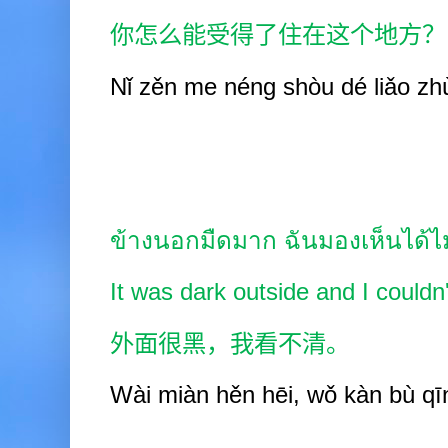
你怎么能受得了住在这个地方？
Nǐ zěn
me néng shòu dé
liǎo zh
ข้างนอกมืดมาก ฉันมองเห็นได้ไ
It was dark outside and I could
外面很黑，我看不清。
Wài
miàn hěn hēi, wǒ kàn bù qī