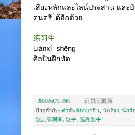
เสียงหลักและไลน์ประสาน และยัง
ดนตรีได้อีกด้วย
练习生
Liànxí shēng
ศิลปินฝึกหัด
-
สิงหาคม 27, 2561
ป้ายกำกับ:
คำศัพท์ภาษาจีน
,
นักร้อง
,
นักร
歌剧演唱家
,
歌手
,
选秀歌手