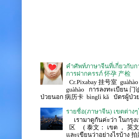
คำศัพท์ภาษาจีนที่เกี่ยวกับ
การฝากครรภ์ 怀孕 产检
Cr.Pixabay 挂号室 guàhào
guàhào การลงทะเบียน 门诊
ป่วยนอก 病历卡 bìnglì kǎ บัตรผู้ป่วย 
รายชื่อ(ภาษาจีน) เขตต่าง
เรามาดูกันค่ะว่า ในกรุงเ
区 ( 泰文： เขต ， 英文 ： 
และเขียนว่าอย่างไรบ้าง 