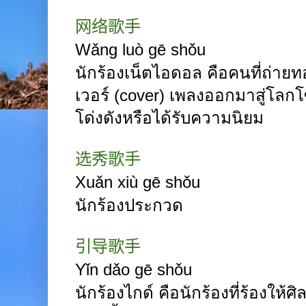
网络歌手
Wǎng
luò gē
shǒu
นักร้องเน็ตไอดอล คือคนที่ถ่าย
เวอร์ (cover) เพลงออกมาสู่โลก
โด่งดังหรือได้รับความนิยม
选秀歌手
Xuǎn
xiù gē
shǒu
นักร้องประกวด
引导歌手
Yǐn
dǎo gē
shǒu
นักร้องไกด์ คือนักร้องที่ร้องให้ศ