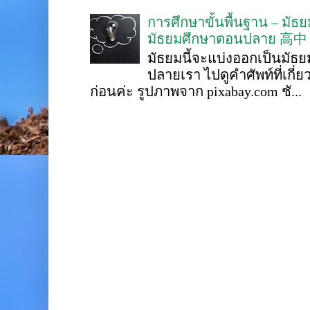
การศึกษาขั้นพื้นฐาน – ม
มัธยมศึกษาตอนปลาย 高中
มัธยมนี้จะแบ่งออกเป็นมั
ปลายเรา ไปดูคำศัพท์ที่เกี่
ก่อนค่ะ รูปภาพจาก pixabay.com ชั...