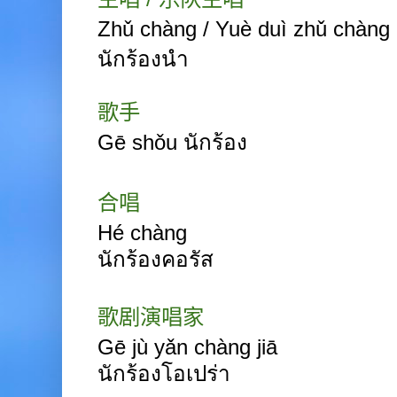
Zhǔ
chàng / Yuè
duì zhǔ
chàng
นักร้องนำ
歌手
Gē
shǒu
นักร้อง
合唱
Hé
chàng
นักร้องคอรัส
歌剧演唱家
Gē
jù yǎn
chàng jiā
นักร้องโอเปร่า