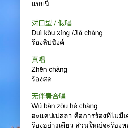
แบบนี้
对口型
/
假唱
Duì kǒu xíng
/
Jiǎ chàng
ร้องลิปซิงค์
真唱
Zhēn chàng
ร้องสด
无伴奏合唱
Wú bàn zòu hé
chàng
อะแคปเปลลา
คือการร้องที่ไม่มีเ
ร้องอย่างเดียว ส่วนใหญ่จะร้อง