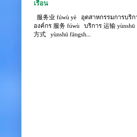
เรือน
服务业 fúwù yè อุตสาหกรรมการบริการ
องค์กร 服务 fúwù บริการ 运输 yùnshū 
方式 yùnshū fāngsh...