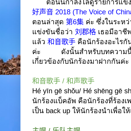
ตอนนี้กำลังไล่ดูรายการแข่ง
好声音
2018 (
The Voice of Chin
ตอนล่าสุด
第
6
集
ค่ะ ซึ่งในระหว่าง
แข่งขันชื่อว่า
刘郡格
เธอ
มีอาชี
แล้ว
和音歌手
คือนักร้องอะไรกัน
ค่ะ ดังนั้นสำหรับบทความนี้ก็
เกี่ยวข้องกับนักร้องมาฝากกันค่ะ
和音歌手
/
和声歌手
Hé
yīn gē
shǒu/
Hé shēng gē
s
นักร้องแบ็คอัพ
คือนักร้องที่ร้องเ
เป็น
back up
ให้นักร้องนำเพื่อให
主唱
/
乐队主唱