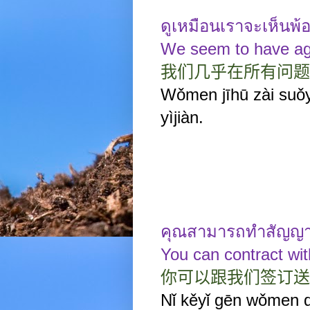
ดูเหมือนเราจะเห็นพ้
We seem to have ag
我们几乎在所有问题
Wǒmen jīhū zài suǒ
yìjiàn.
คุณสามารถทำสัญญากั
You can contract wit
你可以跟我们签订送
Nǐ kěyǐ gēn wǒmen q