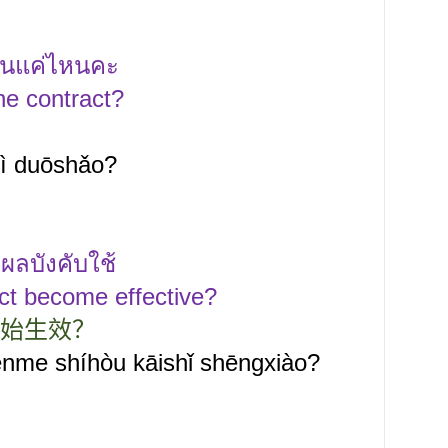
านแค่ไหนคะ
he contract?
ì duōshǎo?
ีผลบังคับใช้
act become effective?
始生效？
énme shíhòu kāishǐ shēngxiào?