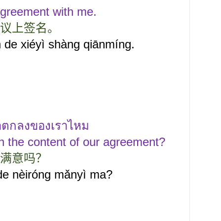
agreement with me.
议上签名。
n de xiéyì shàng qiānmíng.
้อตกลงของเราไหม
th the content of our agreement?
满意吗？
 de nèiróng mǎnyì ma?