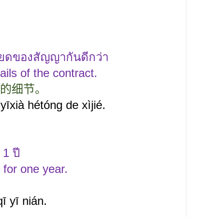
ียดของสัญญากันดีกว่า
ails of the contract.
的细节。
īxià hétóng de xìjié.
้
1
ปี
d for one year.
q
ī
yī nián.