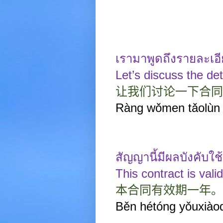
เรามาพูดถึงรายละเอ
Let’s discuss the det
让我们讨论一下合同
Ràng wǒmen tǎolùn y
สัญญานี้มีผลบังคับใช
This contract is vali
本合同有效期一年。
Běn hétóng yǒuxiào