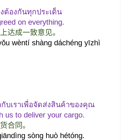
องต้องกันทุกประเด็น
reed on everything.
上达成一致意见。
yǒu wèntí shàng dáchéng yīzhì
บเราเพื่อจัดส่งสินค้าของคุณ
h us to deliver your cargo.
货合同。
iāndìng sòng huò hétóng.