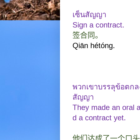
เซ็นสัญญา
Sign a contract.
签合同。
Qiān hétóng.
พวกเขาบรรลุข้อตกลง
สัญญา
They made an oral a
d a contract yet.
他们达成了一个口头