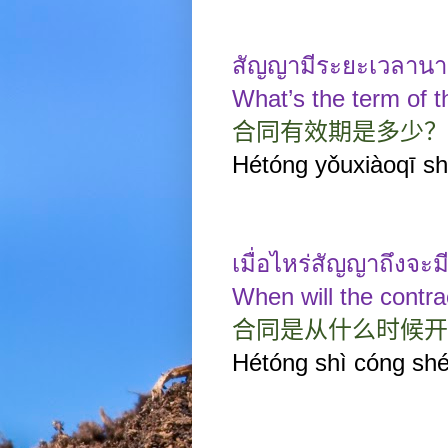
สัญญามีระยะเวลาน
What’s the term of t
合同有效期是多少？
Hétóng yǒuxiàoq
ī
sh
เมื่อไหร่สัญญาถึงจะม
When will the contr
合同是从什么时候开
Hétóng shì cóng sh