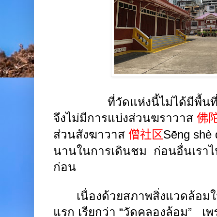
ที่วัดแห่งนี้ไม่ได้มีพื้
จึงไม่มีการแบ่งส่วนฆราวาส
佛
ส่วนสังฆาวาส
僧社区
Sēng shè 
นานในการเดินชม
ก่อนอื่นเราไป
ก่อน
เนื่องด้วยสภาพสิ่งแวดล้อมใน
แรก เรียกว่า “วัดคลองล้อม”
เพ