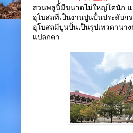
สวนพลูนี้มีขนาดไม่ใหญ่โตนัก แ
อุโบสถที่เป็นงานปูนปั้นประดับก
อุโบสถมีปูนปั้นเป็นรูปเทวดานาง
แปลกตา