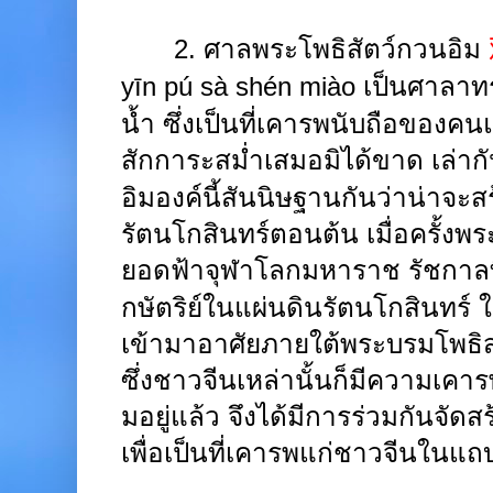
2.
ศาลพระโพธิสัตว์กวนอิม
yīn pú sà shén miào
เป็นศาลาทร
น้ำ ซึ่งเป็นที่เคารพนับถือของคนแถ
สักการะสม่ำเสมอมิได้ขาด
เล่าก
อิมองค์นี้สันนิษฐานกันว่าน่าจะสร้
รัตนโกสินทร์ตอนต้น เมื่อครั้ง
ยอดฟ้าจุฬาโลกมหาราช รัชกาลท
กษัตริย์ในแผ่นดินรัตนโกสินทร์ ใ
เข้ามาอาศัยภายใต้พระบรมโพธ
ซึ่งชาวจีนเหล่านั้นก็มีความเคาร
มอยู่แล้ว จึงได้มีการร่วมกันจัดส
เพื่อเป็นที่เคารพแก่ชาวจีนในแถบ