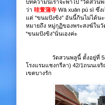
บทความนี้เราจะพาไป “วัดสวนพลู
ว่า
哇萱蒲寺
Wā xuān pú sì ซึ่งเ
แต่ “ขนมปังขิง” อันนี้กินไม่ได้น
หมายถึง หมู่กุฏิของพระสงฆ์ในวัด
“ขนมปังขิง”นั่นเองค่ะ
วัดสวนพลูนี้ ตั้งอยู่ที
โรงแรมแชงกรีลา) 42/1ถนนเจริ
เขตบางรัก