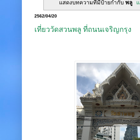
แสดงบทความที่มีป้ายกำกับ
พลู
แ
2562/04/20
เที่ยววัดสวนพลู ที่ถนนเจริญกรุง