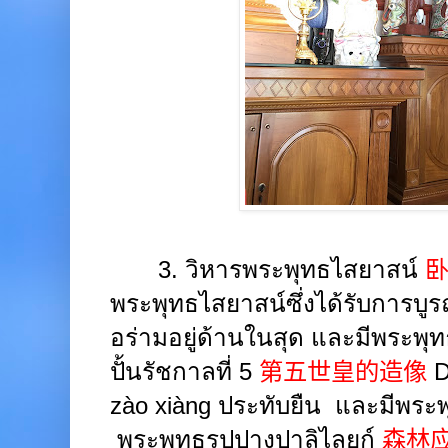
3.
วิหารพระพุทธไสยาสน์
พระพุทธไสยาสน์ซึ่งได้รับการบูร
อร่ามอยู่ด้านในสุด และมีพระพุ
ปั้นรัชกาลที่
5
第五世皇的造像
D
zào xiàng
ประทับยืน
และมีพระพุท
พระพุทธรูปปางปาลิไลยก์
森林