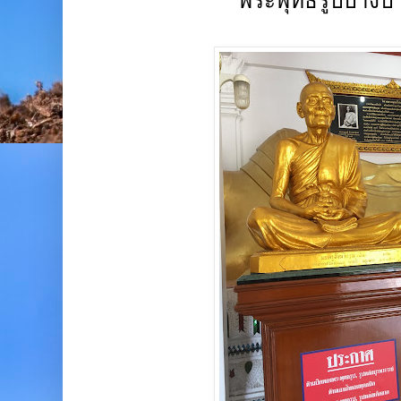
พระพุทธรูปปางปา