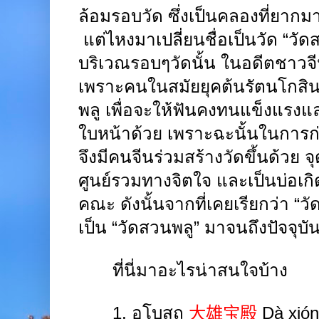
ล้อมรอบวัด ซึ่งเป็นคลองที่ยาก
แต่ไหงมาเปลี่ยนชื่อเป็นวัด “วั
บริเวณรอบๆวัดนั้น ในอดีตชาวจี
เพราะคนในสมัยยุคต้นรัตนโกสิน
พลู เพื่อจะให้ฟันคงทนแข็งแรง
ใบหน้าด้วย เพราะฉะนั้นในการก่อ
จึงมีคนจีนร่วมสร้างวัดขึ้นด้วย จุ
ศูนย์รวมทางจิตใจ และเป็นบ่อเก
คณะ ดังนั้นจากที่เคยเรียกว่า “ว
เป็น “วัดสวนพลู” มาจนถึงปัจจุบั
ที่นี่มาอะไรน่าสนใจบ้าง
1.
อุโบสถ
大雄宝殿
Dà xión