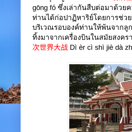
gōng fó
ซึ่งเล่ากันสืบต่อมาด้ว
ท่านได้ก่อปาฏิหาริย์โดยการช่ว
บริเวณรอบองค์ท่านให้พ้นจากลู
ทิ้งมาจากเครื่องบินในสมัยสงครา
次世界大战
Dì èr cì shì jiè dà z