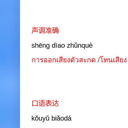
声调准确
shēng dìao zhǔnquè
การออกเสียงตัวสะกด /โทนเสียง
口语表达
kǒuyǔ biǎodá