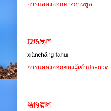
การแสดงออกทางการพูด
现场发挥
xiànchǎng fāhuī
การแสดงออกของผู้เข้าประกวด
结构清晰