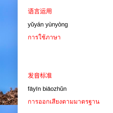
语言运用
yǔyán yùnyòng
การใช้ภาษา
发音标准
fāyīn biāozhǔn
การออกเสียงตามมาตรฐาน