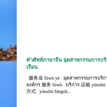
คำศัพท์ภาษาจีน อุตสาหกรรมการบริก
เรือน
服务业 fúwù yè อุตสาหกรรมการบริการ
องค์กร 服务 fúwù บริการ 运输 yùnshū 
方式 yùnshū fāngsh...