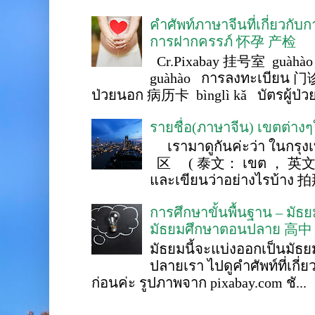
คำศัพท์ภาษาจีนที่เกี่ยวกับ
การฝากครรภ์ 怀孕 产检
Cr.Pixabay 挂号室 guàhào
guàhào การลงทะเบียน 门诊
ป่วยนอก 病历卡 bìnglì kǎ บัตรผู้ป่วย 
รายชื่อ(ภาษาจีน) เขตต่าง
เรามาดูกันค่ะว่า ในกรุงเ
区 ( 泰文： เขต ， 英文 ： 
และเขียนว่าอย่างไรบ้าง 
การศึกษาขั้นพื้นฐาน – ม
มัธยมศึกษาตอนปลาย 高中
มัธยมนี้จะแบ่งออกเป็นมั
ปลายเรา ไปดูคำศัพท์ที่เกี่
ก่อนค่ะ รูปภาพจาก pixabay.com ชั...