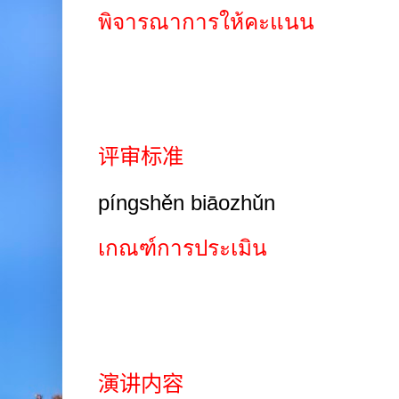
พิจารณาการให้คะแนน
评审标准
píngshěn biāozhǔn
เกณฑ์การประเมิน
演讲内容