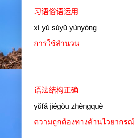
习语俗语运用
xí yǔ súyǔ yùnyòng
การใช้สำนวน
语法结构正确
yǔfǎ jiégòu zhèngquè
ความถูกต้องทางด้านไวยากรณ์