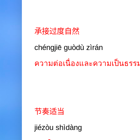
承接过度自然
chéngjiē guòdù zìrán
ความต่อเนื่องและความเป็นธรร
节奏适当
jiézòu shìdàng