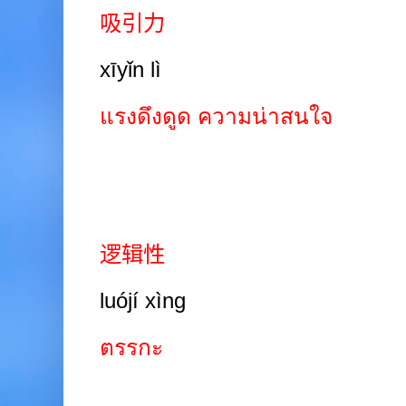
吸引力
xīyǐn lì
แรงดึงดูด ความน่าสนใจ
逻辑性
luójí xìng
ตรรกะ