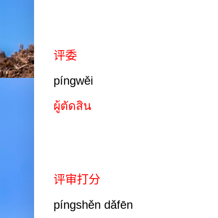
评委
píngwěi
ผู้ตัดสิน
评审打分
píngshěn dǎfēn