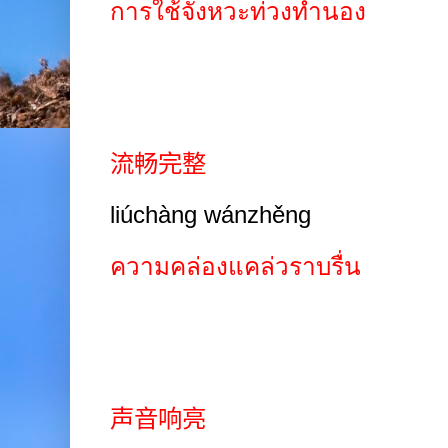
การใช้จังหวะท่วงทำนอง
流畅完整
liúchàng wánzhěng
ความคล่องแคล่วราบรื่น
声音响亮