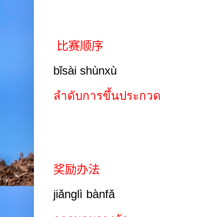
比赛顺序
bǐsài shùnxù
ลำดับการขึ้นประกวด
奖励办法
jiǎnglì bànfǎ