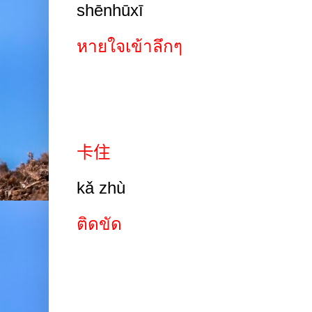
shēnhūxī
หายใจเข้าลึกๆ
卡住
kǎ zhù
ติดขัด