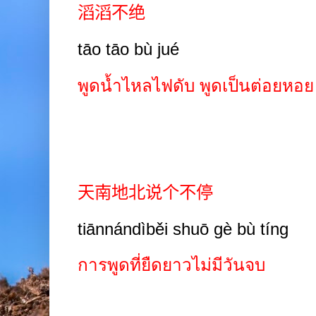
滔滔不绝
tāo tāo bù jué
พูดน้ำไหลไฟดับ พูดเป็นต่อยหอย
天南地北说个不停
tiānnándìběi shuō gè bù tíng
การพูดที่ยืดยาวไม่มีวันจบ