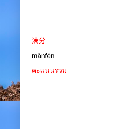
满分
mǎnfēn
คะแนนรวม