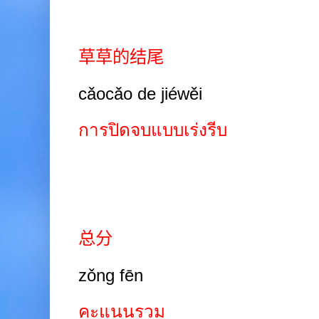
草草的结尾
cǎocǎo de jiéwěi
การปิดจบแบบเร่งรีบ
总分
zǒng fēn
คะแนนรวม