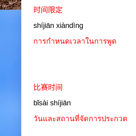
时间限定
shíjiān xiàndìng
การกำหนดเวลาในการพูด
比赛时间
bǐsài shíjiān
วันและสถานที่จัดการประกวด