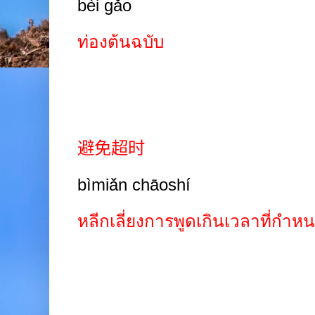
bèi gǎo
ท่องต้นฉบับ
避免超时
bìmiǎn chāoshí
หลีกเลี่ยงการพูดเกินเวลาที่กำห