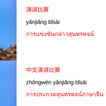
演讲比赛
yǎnjiǎng bǐsài
การแข่งขันกล่าวสุนทรพจน์
中文演讲比赛
zhōngwén yǎnjiǎng bǐsài
การประกวดสุนทรพจน์ภาษาจีน