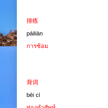
排练
páiliàn
การซ้อม
背词
bèi cí
ท่องคำศัพท์