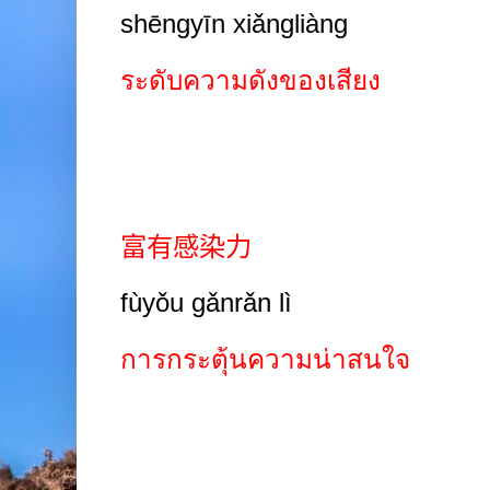
shēngyīn xiǎngliàng
ระดับความดังของเสียง
富有感染力
fùyǒu gǎnrǎn lì
การกระตุ้นความน่าสนใจ