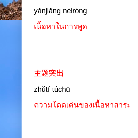
yǎnjiǎng nèiróng
เนื้อหาในการพูด
主题突出
zhǔtí túchū
ความโดดเด่นของเนื้อหาสาระ