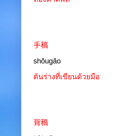
手稿
shǒugǎo
ต้นร่างที่เขียนด้วยมือ
背稿