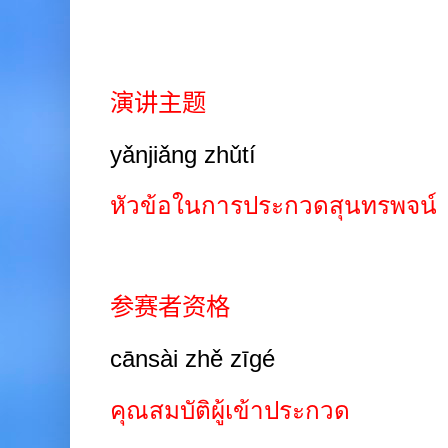
演讲主题
yǎnjiǎng zhǔtí
หัวข้อในการประกวดสุนทรพจน์
参赛者资格
cānsài zhě zīgé
คุณสมบัติผู้เข้าประกวด