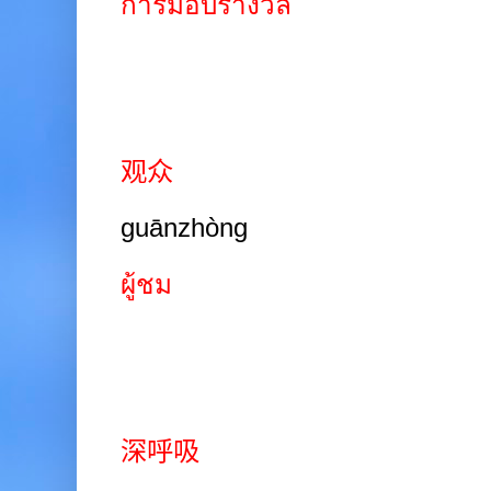
การมอบรางวัล
观众
guānzhòng
ผู้ชม
深呼吸