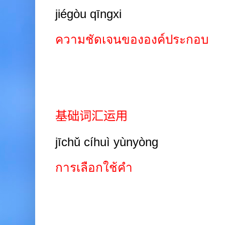
jiégòu qīngxi
ความชัดเจนขององค์ประกอบ
基础词汇运用
jīchǔ cíhuì yùnyòng
การเลือกใช้คำ