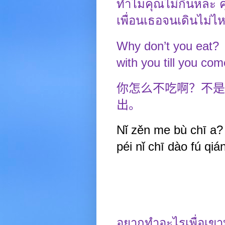
ทำไมคุณไม่กินหละ คุย
เพื่อนเธอจนเดินไม่ไ
Why don’t you eat?
with you till you com
你怎么不吃啊？不是
出。
Nǐ zěn me bù chī a
péi nǐ chī dào fú qiá
อยากทำอะไรเพื่อเขา