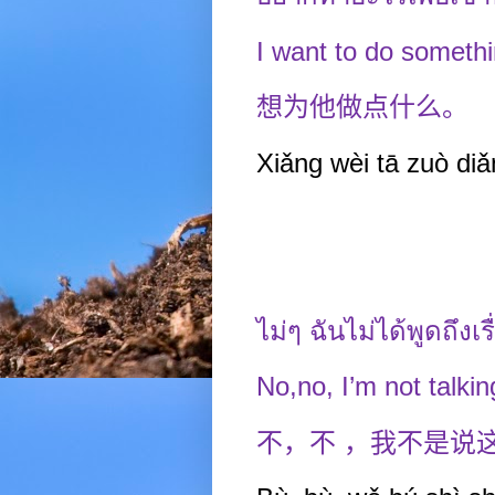
I want to do somethi
想为他做点什么。
Xiǎng wèi tā zuò di
ไม่ๆ ฉันไม่ได้พูดถึงเรื
No,no, I’m not talkin
不，不
，我不是说