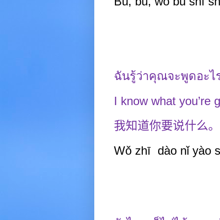
Bù, bù, wǒ b
ú
shì sh
ฉันรู้ว่าคุณจะพูดอะไ
I know what you’re g
我知道你要说什么。
Wǒ zhī
dào nǐ yào 