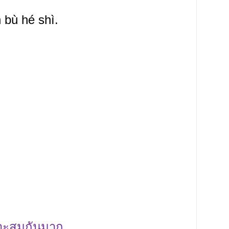
 bù hé shì.
มาะสมกันมาก