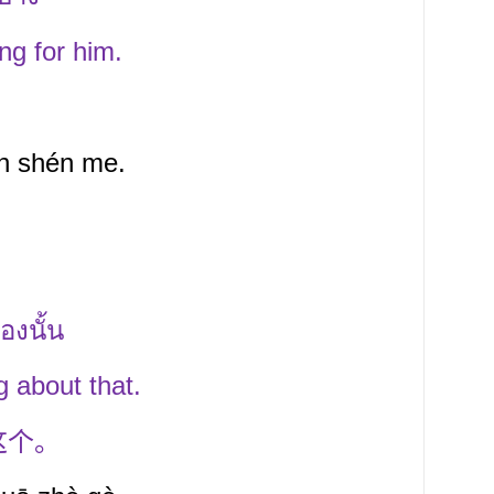
ng for him.
ǎn shén me.
่องนั้น
g about that.
这个。