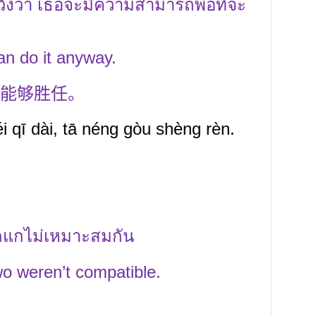
วังว่า เธอจะมีความสามารถพอที่จะ
can do it anyway.
能够胜任。
 qī dài, tā néng gòu shèng rèn.
กแกไม่เหมาะสมกัน
two weren’t compatible.