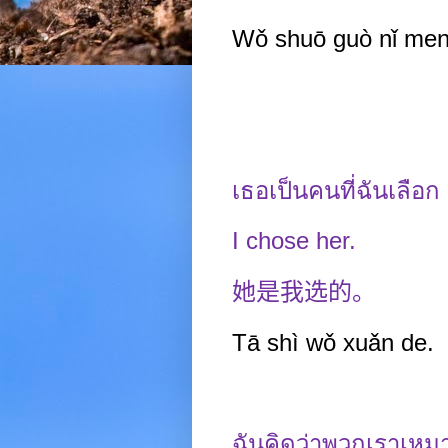
Wǒ shuō guò nǐ men
เธอเป็นคนที่ฉันเลือก
I chose her.
她是我选的。
Tā shì wǒ xuǎn de.
ฉันคิดว่าพวกเราเห