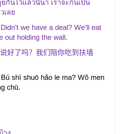
กันไว้แล้วนี่นา เราจะกินเป็น
หวเลย
Didn’t we have a deal? We’ll eat
e out holding the wall.
说好了吗？我们陪你吃到扶墙
? Bú shì shuō hǎo le ma? Wǒ men
ng chū.
บ้าง