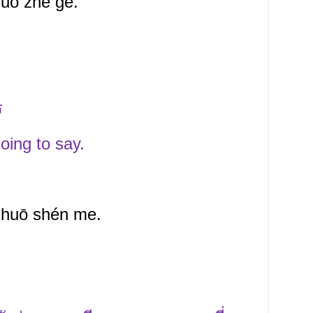
uō zhè g
è
.
ร
oing to say.
shuō shén me.