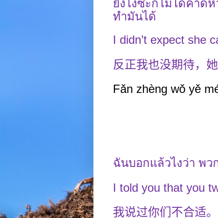
ยังไงซะก็ไม่ได้คาดห
ทำมันได้
I didn’t expect she 
反正我也没期待，她
Fǎn zhèng wǒ yě méi
ฉันบอกแล้วไงว่า พว
I told you that you 
我说过你们不合适。