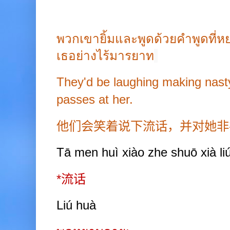
พวกเขายิ้มและพูดด้วยคำพูดที่ห
เธอย่างไร้มารยาท
They'd be laughing making nas
passes at her.
他们会笑着说下流话，并对她非
Tā men huì xiào zhe shuō xià liú 
*
流话
Liú huà