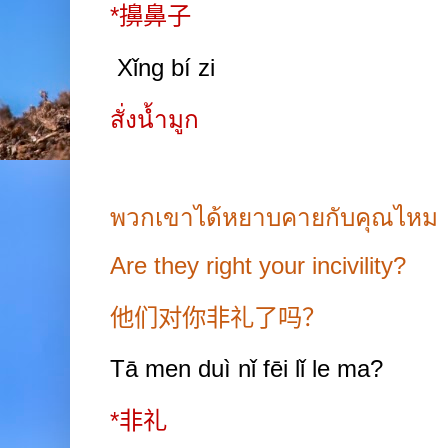
*
擤鼻子
Xǐng bí zi
สั่งน้ำมูก
พวกเขาได้หยาบคายกับคุณไหม
Are they right your incivility?
他们对你非礼了吗？
Tā
men duì nǐ fēi
lǐ
le ma?
*
非礼