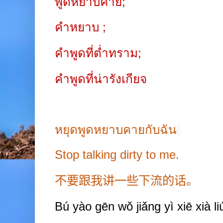
พูดหยาบคาย
;
คำหยาบ
;
คำพูดที่ต่ำทราม
;
คำพูดที่น่ารังเกียจ
หยุดพูดหยาบคายกับฉัน
Stop talking dirty to me.
不要跟我讲一些下流的话。
B
ú
yào gēn wǒ jiǎng y
ì
xiē xià l