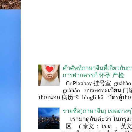
คำศัพท์ภาษาจีนที่เกี่ยวกับ
การฝากครรภ์ 怀孕 产检
Cr.Pixabay 挂号室 guàhào
guàhào การลงทะเบียน 门诊
ป่วยนอก 病历卡 bìnglì kǎ บัตรผู้ป่วย 
รายชื่อ(ภาษาจีน) เขตต่าง
เรามาดูกันค่ะว่า ในกรุงเ
区 ( 泰文： เขต ， 英文 ： 