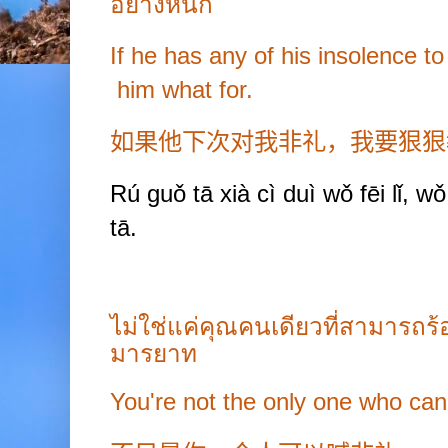
อย่างหนัก
If he has any of his insolence to 
him what for.
如果他下次对我非礼，我要狠狠
Rú guǒ tā xià cì duì wǒ fēi lǐ, w
tā.
ไม่ใช่แค่คุณคนเดียวที่สามารถร
มารยาท
You're not the only one who can 