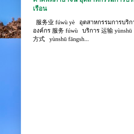
เรือน
服务业 fúwù yè อุตสาหกรรมการบริการ
องค์กร 服务 fúwù บริการ 运输 yùnshū 
方式 yùnshū fāngsh...