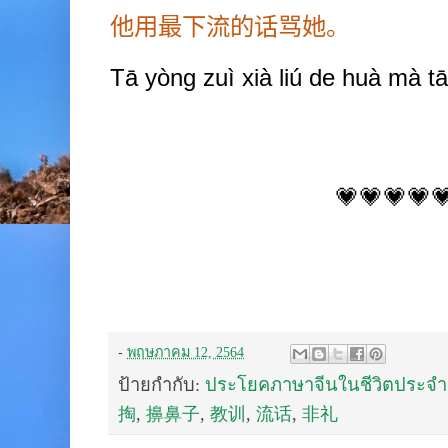
他用最下流的话骂她。
Tā yòng zuì xià liú de huà mà tā
💗💗💗💗
-
พฤษภาคม 12, 2564
ป้ายกำกับ:
ประโยคภาษาจีนในชีวิตประจำ
掏
,
擤鼻子
,
教训
,
流话
,
非礼