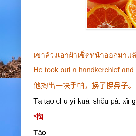
เขาล้วงเอาผ้าเช็ดหน้าออกมาแล้ว
He took out a handkerchief and 
他掏出一块手帕，擤了擤鼻子。
Tā tāo chū y
í
kuài shǒu
pà, xǐng
*
掏
Tāo