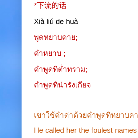
*
下流的话
Xià liú de huà
พูดหยาบคาย
;
คำหยาบ
;
คำพูดที่ต่ำทราม
;
คำพูดที่น่ารังเกียจ
เขาใช้คำด่าด้วยคำพูดที่หยาบคาย
He called her the foulest names