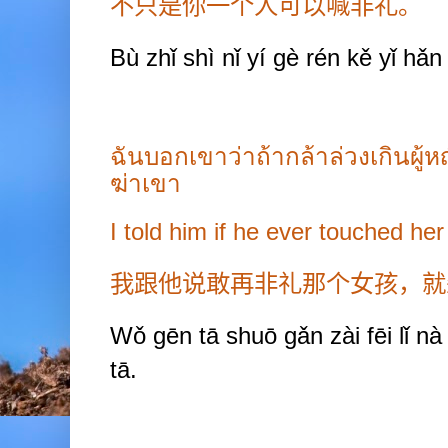
不只是你一个人可以喊非礼。
Bù zhǐ shì nǐ y
í
gè rén kě yǐ hǎn f
ฉันบอกเขาว่าถ้ากล้าล่วงเกินผู้หญ
ฆ่าเขา
I told him if he ever touched her a
我跟他说敢再非礼那个女孩，就
Wǒ gēn tā shuō gǎn zài fēi lǐ nà 
tā.