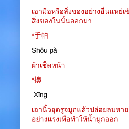
เอามือหรือสิ่งของอย่างอื่นแหย่
สิ่งของในนั้นออกมา
*
手帕
Shǒu pà
ผ้าเช็ดหน้า
*
擤
Xǐng
เอานิ้วอุดรูจมูกแล้วปล่อยลมห
อย่างแรงเพื่อทำให้น้ำมูกออก