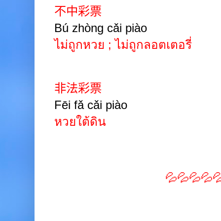
不中彩票
Bú zhòng cǎi piào
ไม่ถูกหวย
;
ไม่ถูกลอตเตอรี่
非法彩票
Fēi fǎ cǎi piào
หวยใต้ดิน
💦💦💦💦