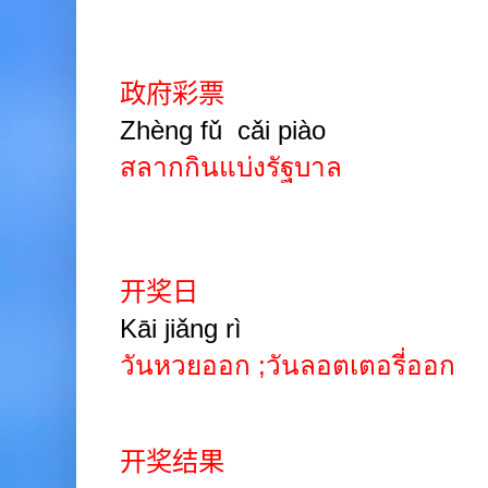
政府彩票
Zhèng fǔ cǎi piào
สลากกินแบ่งรัฐบาล
开奖日
Kāi
jiǎng rì
วันหวยออก
;
วันลอตเตอรี่ออก
开奖结果