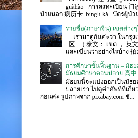
guàhào การลงทะเบียน 门诊
ป่วยนอก 病历卡 bìnglì kǎ บัตรผู้ป่วย 
รายชื่อ(ภาษาจีน) เขตต่าง
เรามาดูกันค่ะว่า ในกรุงเ
区 ( 泰文： เขต ， 英文 ： 
และเขียนว่าอย่างไรบ้าง 
การศึกษาขั้นพื้นฐาน – ม
มัธยมศึกษาตอนปลาย 高中
มัธยมนี้จะแบ่งออกเป็นมั
ปลายเรา ไปดูคำศัพท์ที่เกี่
ก่อนค่ะ รูปภาพจาก pixabay.com ชั...