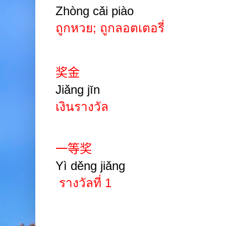
Zhòng cǎi piào
ถูกหวย
;
ถูกลอตเตอรี่
奖金
Jiǎng
jīn
เงินรางวัล
一等奖
Y
ì
děng jiǎng
รางวัลที่
1