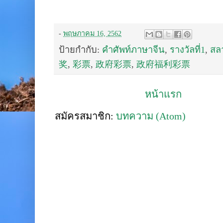
-
พฤษภาคม 16, 2562
ป้ายกำกับ:
คำศัพท์ภาษาจีน
,
รางวัลที่1
,
สล
奖
,
彩票
,
政府彩票
,
政府福利彩票
หน้าแรก
สมัครสมาชิก:
บทความ (Atom)