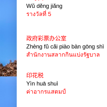
Wǔ děng jiǎng
รางวัลที่
5
政府彩票办公室
Zhèng
fǔ cǎi
piào bàn
gōng
shì
สำนักงานสลากกินแบ่งรัฐบาล
印花税
Yìn huā shuì
ค่าอากรแสตมป์