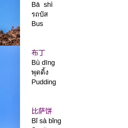
Bā shì
รถบัส
Bus
布丁
Bù dīng
พุดดิ้ง
Pudding
比萨饼
Bǐ sà bǐng