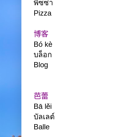
พิซซ่า
Pizza
博客
Bó kè
บล็อก
Blog
芭蕾
Bā lěi
บัลเลต์
Balle