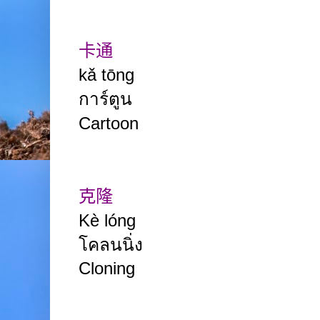
卡通
kǎ tōng
การ์ตูน
Cartoon
克隆
Kè lóng
โคลนนิ่ง
C
loning