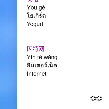
Yōu gé
โยเกิร์ต
Yogurt
因特网
Yīn tè wǎng
อินเตอร์เน็ต
Internet
💞💞