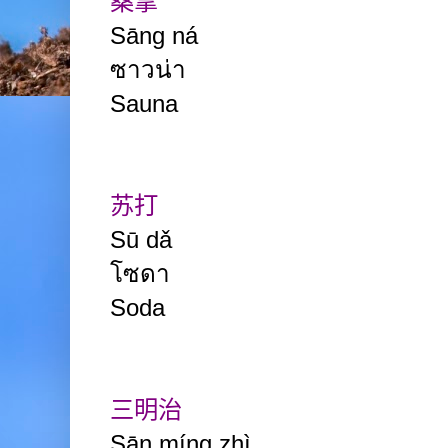
桑拿
Sāng ná
ซาวน่า
Sauna
苏打
Sū dǎ
โซดา
Soda
三明治
Sān míng zhì