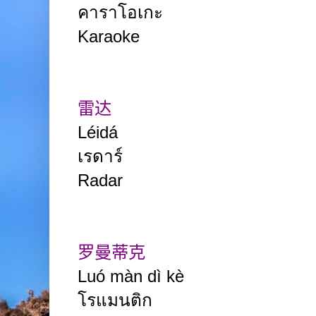
คาราโอเกะ
Karaoke
雷达
Léidá
เรดาร์
Radar
罗曼蒂克
Luó màn dì kè
โรแมนติก