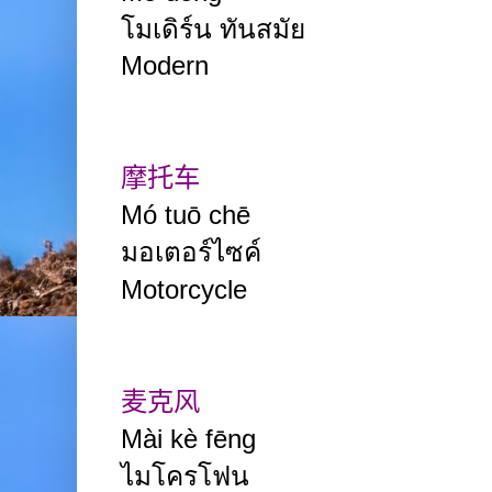
โมเดิร์น ทันสมัย
Modern
摩托车
Mó tuō chē
มอเตอร์ไซค์
Motorcycle
麦克风
Mài kè fēng
ไมโครโฟน