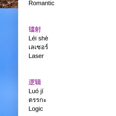
Romantic
镭射
Léi shè
เลเซอร์
Laser
逻辑
Luó jí
ตรรกะ
Logic