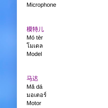
Microphone
模特儿
Mó tèr
โมเดล
Model
马达
Mǎ dá
มอเตอร์
Motor