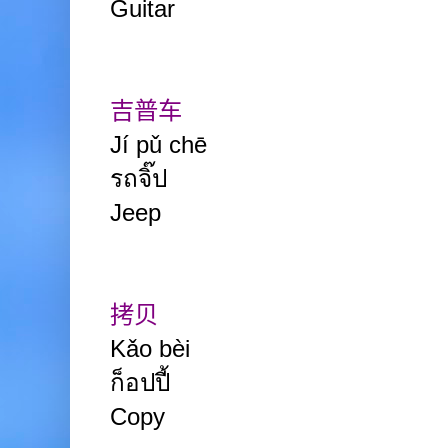
Guitar
吉普车
Jí pǔ chē
รถจิ๊ป
Jeep
拷贝
Kǎo bèi
ก็อปปี้
Copy