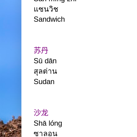
แซนวิช
Sandwich
苏丹
Sū dān
สุลต่าน
Sudan
沙龙
Shā lóng
ซาลอน