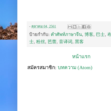
-
ตุลาคม 04, 2561
ป้ายกำกับ:
คำศัพท์ภาษาจีน
,
博客
,
巴士
,
士
,
粉丝
,
芭蕾
,
音译词
,
黑客
หน้าแรก
สมัครสมาชิก:
บทความ (Atom)