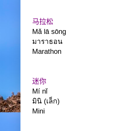
马拉松
Mǎ lā sōng
มาราธอน
Marathon
迷你
Mí nǐ
มินิ (เล็ก)
Mini