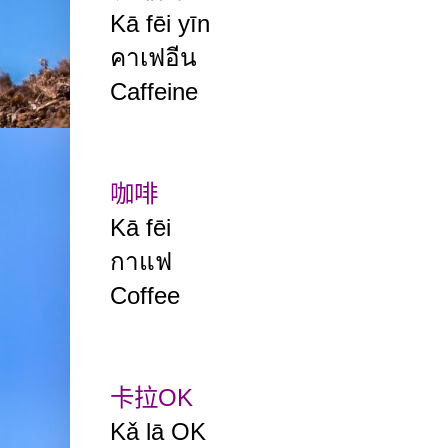
Kā fēi yīn
คาเฟอีน
Caffeine
咖啡
Kā fēi
กาแฟ
Coffee
卡拉
OK
Kǎ lā OK