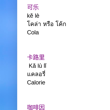
可乐
kě lè
โคล่า
หรือ โค้ก
Cola
卡路里
Kǎ lù lǐ
แคลอรี่
Calorie
咖啡因