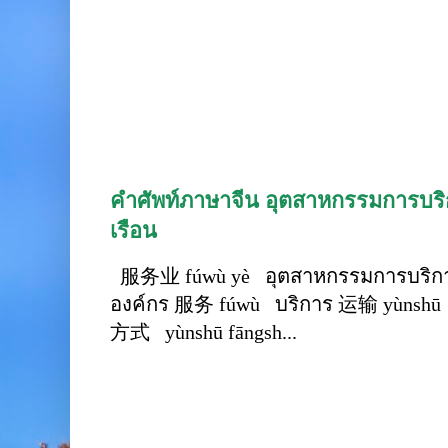
คำศัพท์ภาษาจีน อุตสาหกรรมการบริก
เรือน
服务业 fúwù yè อุตสาหกรรมการบริการ
องค์กร 服务 fúwù บริการ 运输 yùnshū 
方式 yùnshū fāngsh...