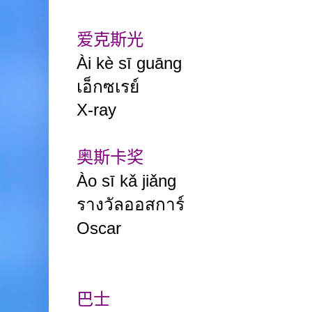
爱克斯光
Ài
kè
sī guāng
เอ็กซเรย์
X-ray
奥斯卡奖
Ào
sī
kǎ jiǎng
รางวัลออสการ์
Oscar
巴士