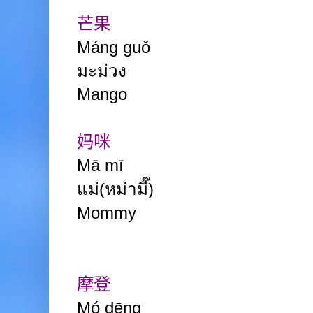
芒果
Máng guǒ
มะม่วง
Mango
妈咪
Mā mī
แม่(หม่ามี๊)
Mommy
摩登
Mó dēng