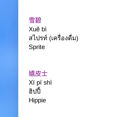
雪碧
Xuě bì
สไปรท์
(เครื่องดื่ม)
Sprite
嬉皮士
Xī pí shì
ฮิปปี้
Hippie