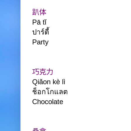
趴体
Pā tǐ
ปาร์ตี้
Party
巧克力
Qiǎon kè lì
ช็อกโกแลต
Chocolate