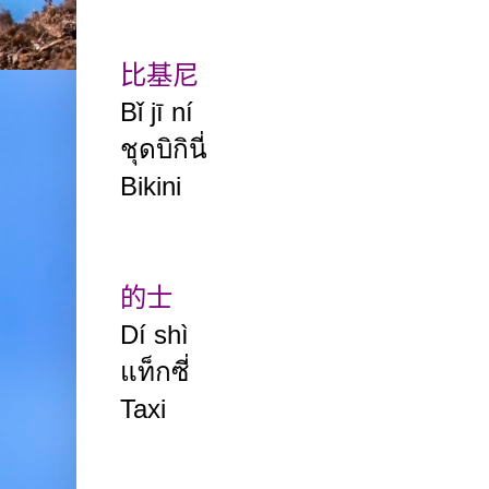
比基尼
Bǐ jī ní
ชุดบิกินี่
Bikini
的士
Dí shì
แท็กซี่
Taxi