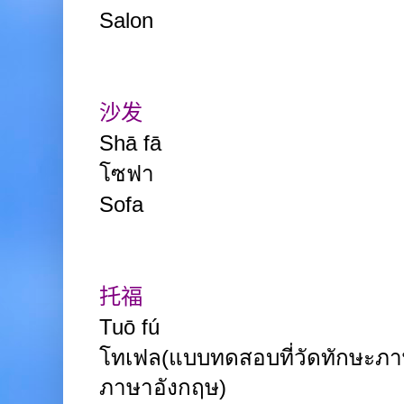
Salon
沙发
Shā fā
โซฟา
Sofa
托福
Tuō fú
โทเฟล
(แบบทดสอบที่วัดทักษะภา
ภาษาอังกฤษ)