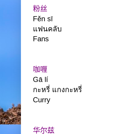
粉丝
Fěn sī
แฟนคลับ
F
ans
咖喱
Gā lí
กะหรี่ แกงกะหรี่
Curry
华尔兹