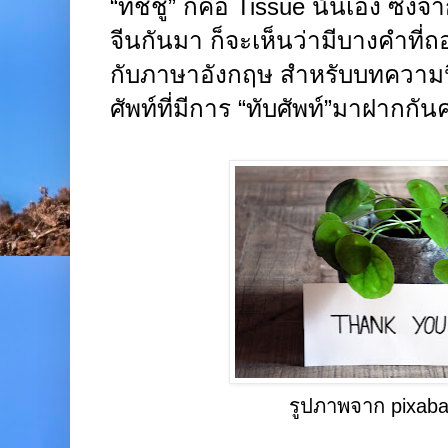
“ทิชชู” ก็คือ
Tissue
นั่นเอง ซึ่งจ
จีนกันมา ก็จะเห็นว่ามีบางคำที
กับภาษาอังกฤษ สำหรับบทความนี
ศัพท์ที่มีการ “ทับศัพท์”มาฝากกันค
รูปภาพจาก pixab