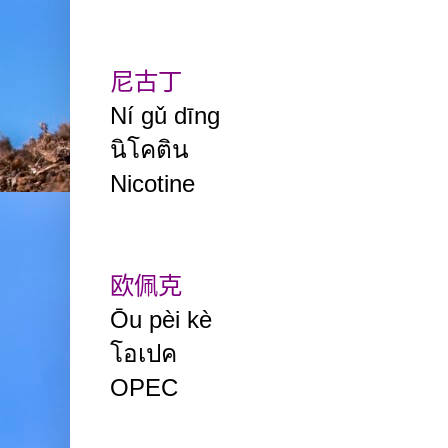
尼古丁
Ní gǔ dīng
นิโคติน
Nicotine
欧佩克
Ōu pèi kè
โอเปค
OPEC