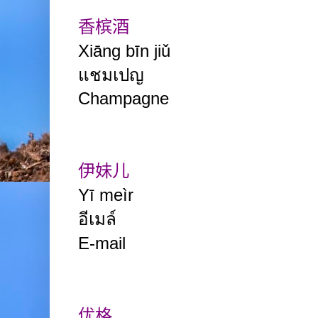
香槟酒
Xiāng
bīn
jiǔ
แชมเปญ
Champagne
伊妹儿
Yī meìr
อีเมล์
E-mail
优格