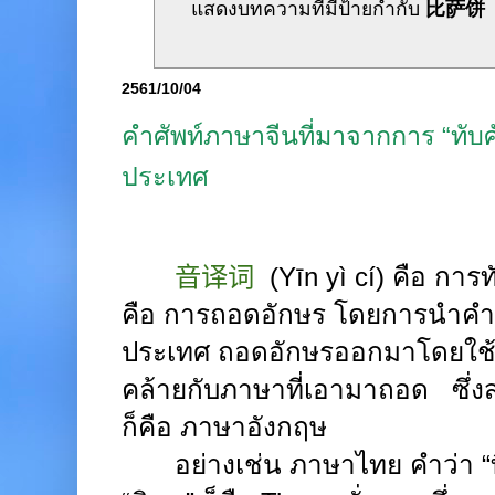
แสดงบทความที่มีป้ายกำกับ
比萨饼
2561/10/04
คำศัพท์ภาษาจีนที่มาจากการ “ทับศ
ประเทศ
音译词
(Yīn yì cí)
คือ การท
คือ การถอดอักษร โดยการนำคำท
ประเทศ ถอดอักษรออกมาโดยใช้ค
คล้ายกับภาษาที่เอามาถอด
ซึ่
ก็คือ ภาษาอังกฤษ
อย่างเช่น ภาษาไทย คำว่า “