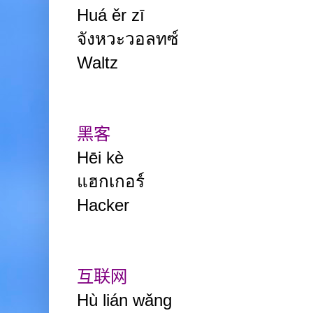
Huá ěr zī
จังหวะวอลทซ์
Waltz
黑客
Hēi kè
แฮกเกอร์
Hacker
互联网
Hù lián wǎng