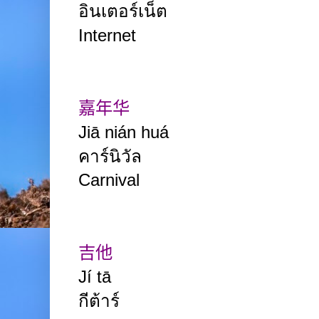
อินเตอร์เน็ต
Internet
嘉年华
Jiā nián huá
คาร์นิวัล
Carnival
吉他
Jí tā
กีต้าร์