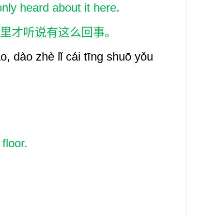
 only heard about it here.
里才听说有这么回事。
o, dào zhè lǐ cái tīng shuō yǒu
floor.