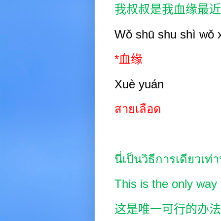
我叔叔是我血缘最近
Wǒ shū shu shì wǒ 
*
血缘
Xu
è
yuán
สายเลือด
นี่เป็นวิธีการเดียวเท
This is the only way t
这是唯一可行的办法