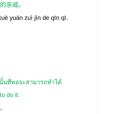
的亲戚。
xu
è
yuán zuì jìn de qīn qī.
่านั้นที่พอจะสามารถทำได้
o do it.
。