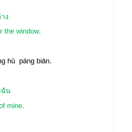
ต่าง
ar the window.
ng
hù páng biān.
งฉัน
of mine.