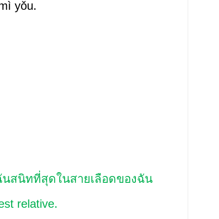
mì yǒu.
ฉันสนิทที่สุดในสายเลือดของฉัน
st relative.