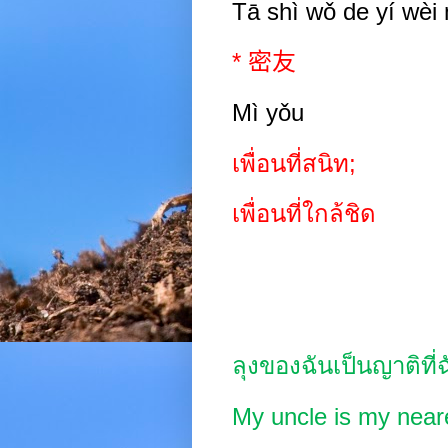
Tā shì wǒ de y
í
wèi 
*
密友
Mì yǒu
เพื่อนที่สนิท
;
เพื่อนที่ใกล้ชิด
ลุงของฉันเป็นญาติที่
My uncle is my neare