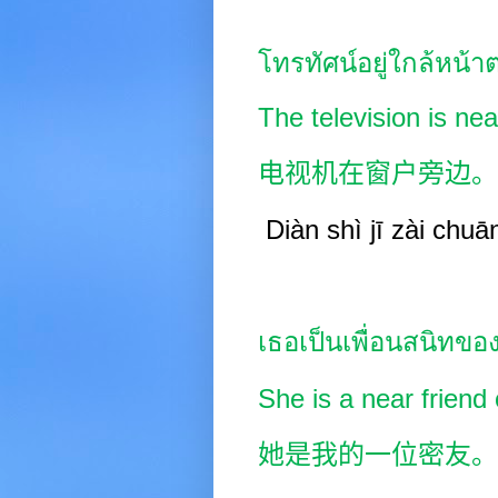
โทรทัศน์อยู่ใกล้หน้า
The television is ne
电视机在窗户旁边。
Diàn
shì jī zài chuā
เธอเป็นเพื่อนสนิทขอ
She is a near friend 
她是我的一位密友。