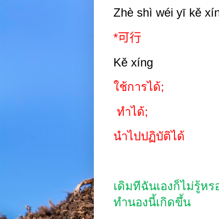
Zhè shì wéi
yī kě
xí
*
可行
Kě xíng
ใช้การได้
;
ทำได้
;
นำไปปฏิบัติได้
เดิมทีฉันเองก็ไม่รู้ห
ทำนองนี้เกิดขึ้น