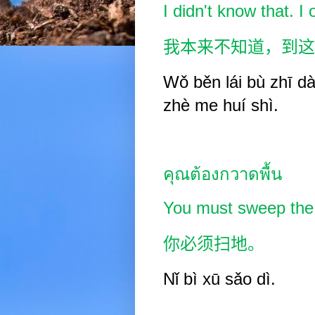
I didn't know that. I
我本来不知道，到这
Wǒ běn lái b
ù
zhī dà
zhè me huí shì.
คุณต้องกวาดพื้น
You must sweep the 
你必须扫地。
Nǐ bì
xū sǎo
dì.