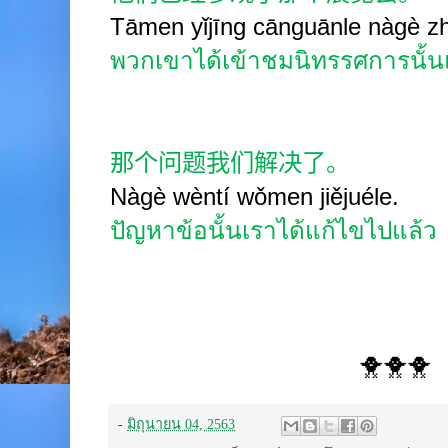
Tāmen yǐjīng cānguānle nàgè zh
พวกเขาได้เข้าชมนิทรรศการนั้น
那个问题我们解决了。
Nàgè wèntí wǒmen jiějuéle.
ปัญหาข้อนั้นเราได้แก้ไขไปแล้ว
🐥🐥🐥
-
มิถุนายน 04, 2563