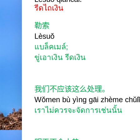
รีดไถเงิน
勒索
Lèsuǒ
แบล็คเมล์
;
ขู่เอาเงิน รีดเงิน
我们不应该这么处理。
Wǒmen bù yìng gāi zhème chǔlǐ
เราไม่ควรจะจัดการเช่นนั้น