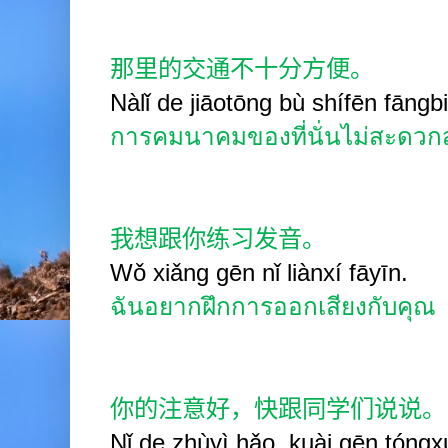
那里的交通不十分方便。
Nàlǐ de jiāotōng bù shífēn fāngb
การคมนาคมของที่นั่นไม่สะดว
我想跟你练习发音。
Wǒ xiǎng gēn nǐ liànxí fāyīn.
ฉันอยากฝึกการออกเสียงกับคุณ
你的注意好，快跟同学们说说。
Nǐ de zhùyì hǎo, kuài gēn tóng