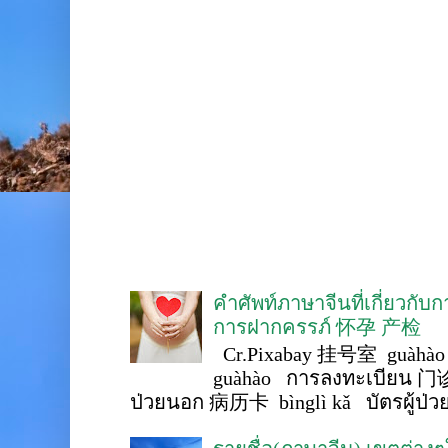
คำศัพท์ภาษาจีนที่เกี่ยวกับ
การฝากครรภ์ 怀孕 产检
Cr.Pixabay 挂号室 guàhào
guàhào การลงทะเบียน 门诊
ป่วยนอก 病历卡 bìnglì kǎ บัตรผู้ป่วย 