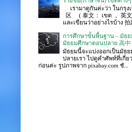
รายชื่อ(ภาษาจีน) เขตต่าง
เรามาดูกันค่ะว่า ในกรุงเ
区 ( 泰文： เขต ， 英文 ： 
และเขียนว่าอย่างไรบ้าง 
การศึกษาขั้นพื้นฐาน – ม
มัธยมศึกษาตอนปลาย 高中
มัธยมนี้จะแบ่งออกเป็นมั
ปลายเรา ไปดูคำศัพท์ที่เกี่
ก่อนค่ะ รูปภาพจาก pixabay.com ชั...