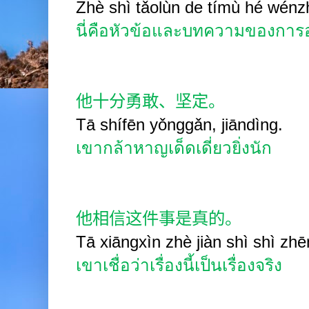
Zhè shì tǎolùn de tímù hé wénz
นี่คือหัวข้อและบทความของการ
他十分勇敢、坚定。
Tā shífēn yǒnggǎn, jiāndìng.
เขากล้าหาญเด็ดเดี่ยวยิ่งนัก
他相信这件事是真的。
Tā xiāngxìn zhè jiàn shì shì zhē
เขาเชื่อว่าเรื่องนี้เป็นเรื่องจริง