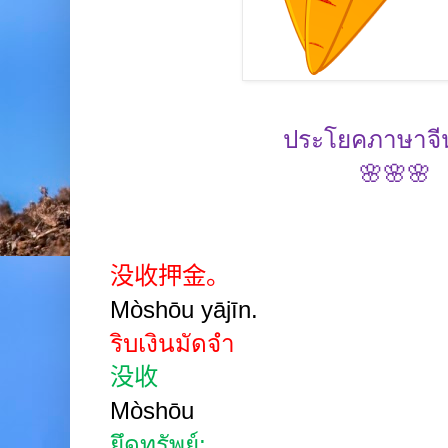
ประโยคภาษาจ
🌸🌸🌸
没收押金。
Mòshōu yājīn.
ริบเงินมัดจำ
没收
Mòshōu
ยึดทรัพย์
;