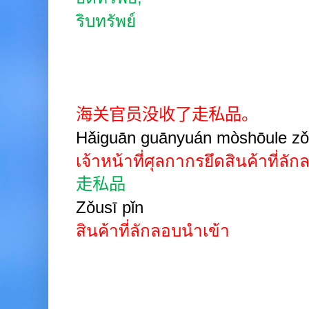
ริบทรัพย์
海关官员没收了走私品。
Hǎiguān guānyuán mòshōule zǒu
เจ้าหน้าที่ศุลกากรยึดสินค้าที่ลั
走私品
Zǒusī pǐn
สินค้าที่ลักลอบนำเข้า