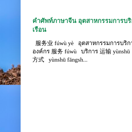
คำศัพท์ภาษาจีน อุตสาหกรรมการบริก
เรือน
服务业 fúwù yè อุตสาหกรรมการบริการ
องค์กร 服务 fúwù บริการ 运输 yùnshū 
方式 yùnshū fāngsh...