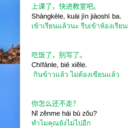
上课了，快进教室吧。
Shàngkèle, kuài jìn jiàoshì ba.
เข้าเรียนแล้วนะ รีบเข้าห้องเรีย
吃饭了，别写了。
Chīfànle, bié xiěle.
กินข้าวแล้ว ไม่ต้องเขียนแล้ว
你怎么还不走？
Nǐ zěnme hái bù zǒu?
ทำไมคุณยังไม่ไปอีก