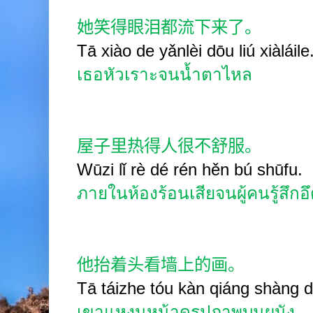
她笑得眼泪都流下来了。
Tā xiào de yǎnlèi dōu liú xiàláile
เธอหัวเราะจนน้ำตาไหล
屋子里热得人很不舒服。
Wūzi lǐ rè dé rén hěn bú shūfu.
ภายในห้องร้อนเสียจนผู้คนรู้สึก
他抬着头看墙上的画。
Tā táizhe tóu kàn qiáng shàng 
เขาแหงนหน้าดูรูปภาพบนผนัง