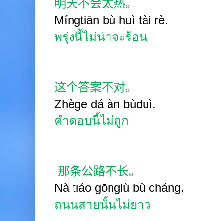
明天不会太热。
Míngtiān bù huì tài rè.
พรุ่งนี้ไม่น่าจะร้อน
这个答案不对。
Zhège dá àn bùduì.
คำตอบนี้ไม่ถูก
那条公路不长。
Nà tiáo gōnglù bù cháng.
ถนนสายนั้นไม่ยาว