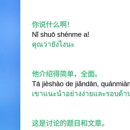
你说什么啊！
Nǐ shuō shénme a!
คุณว่ายังไงนะ
他介绍得简单，全面。
Tā jièshào de jiǎndān, quánmiàn
เขาแนะนำอย่างง่ายและรอบด้า
这是讨论的题目和文章。