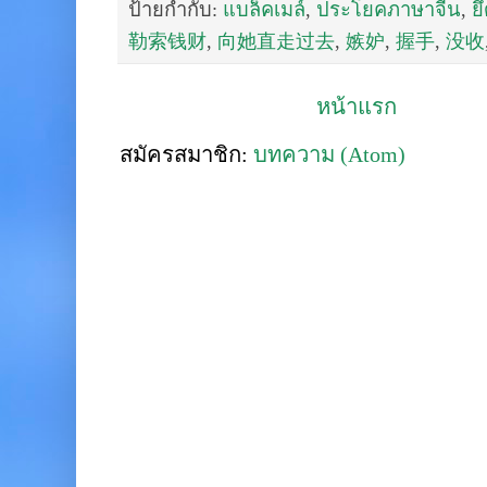
ป้ายกำกับ:
แบล็คเมล์
,
ประโยคภาษาจีน
,
ย
勒索钱财
,
向她直走过去
,
嫉妒
,
握手
,
没收
หน้าแรก
สมัครสมาชิก:
บทความ (Atom)