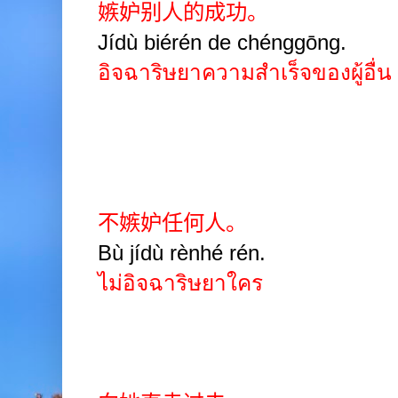
嫉妒别人的成功。
Jídù biérén de chénggōng.
อิจฉาริษยาความสำเร็จของผู้อื่น
不嫉妒任何人。
Bù jídù rènhé rén.
ไม่อิจฉาริษยาใคร