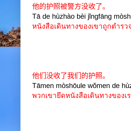
他的护照被警方没收了。
Tā de hùzhào bèi jǐngfāng mòsh
หนังสือเดินทางของเขาถูกตำรว
他们没收了我们的护照。
Tāmen mòshōule wǒmen de hù
พวกเขายึดหนังสือเดินทางของเ