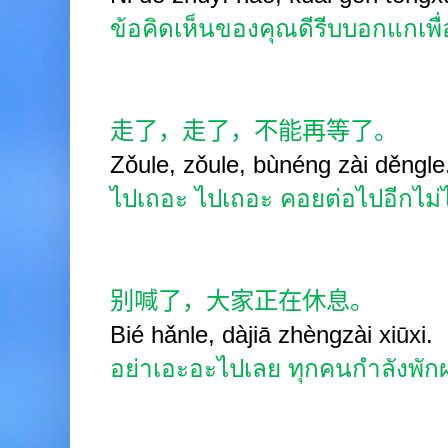
ข้อคิดเห็นของคุณดีรีบบอกแกเพื่
走了，走了，不能再等了。
Zǒule, zǒule, bùnéng zài děngle
ไปเถอะ ไปเถอะ
คอยต่อไปอีกไม่
别喊了，大家正在休息。
Bié hǎnle, dàjiā zhèngzài xiūxi.
อย่าเอะอะไปเลย ทุกคนกำลังพักผ่