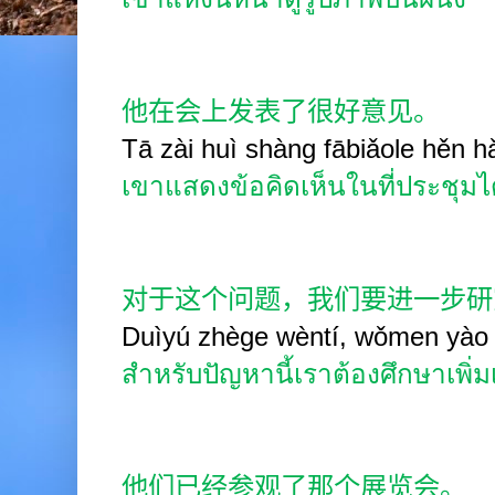
他在会上发表了很好意见。
Tā zài huì shàng fābiǎole hěn hǎ
เขาแสดงข้อคิดเห็นในที่ประชุมได้
对于这个问题，我们要进一步研
Duìyú zhège wèntí, wǒmen yào j
สำหรับปัญหานี้เราต้องศึกษาเพิ่ม
他们已经参观了那个展览会。