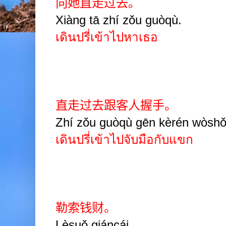
向她直走过去。
Xiàng tā zhí zǒu guòqù.
เดินปรี่เข้าไปหาเธอ
直走过去跟客人握手。
Zhí zǒu guòqù gēn kèrén wòshǒ
เดินปรี่เข้าไปจับมือกับแขก
勒索钱财。
Lèsuǒ qiáncái.