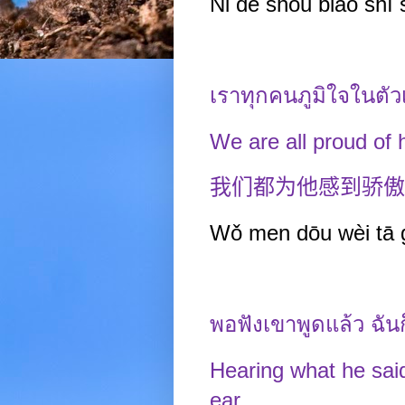
Nǐ de shǒu
biǎo shì
เราทุกคนภูมิใจในตัว
We are all proud of 
我们都为他感到骄傲
Wǒ men dōu wèi tā g
พอฟังเขาพูดแล้ว ฉัน
Hearing what he said,
ear.