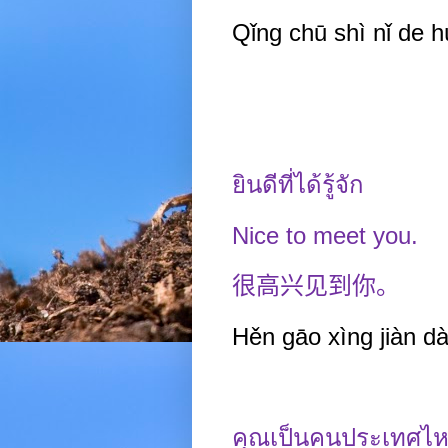
Qǐng chū shì nǐ de h
ยินดีที่ได้รู้จัก
Nice to meet you.
很高兴见到你。
Hěn gāo
xìng jiàn dà
คุณเป็นคนประเทศไ