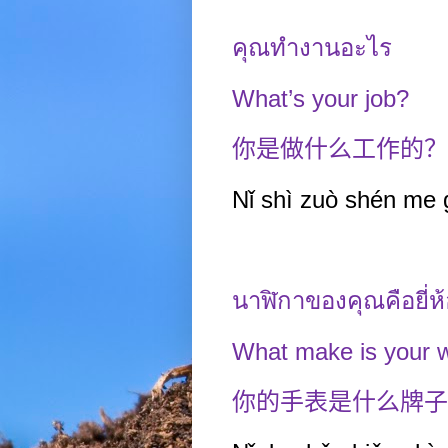
คุณทำงานอะไร
What’s your job?
你是做什么工作的？
Nǐ shì zuò shén me
นาฬิกาของคุณคือยี่
What make is your 
你的手表是什么牌子