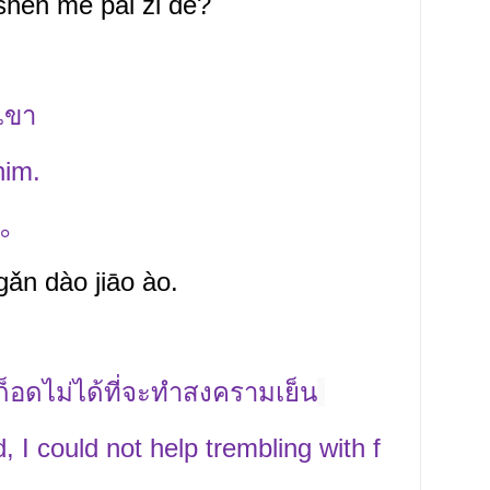
 shén
me pái
zi de?
เขา
him.
。
ǎn dào jiāo ào.
ก็อดไม่ได้ที่จะทำสงครามเย็น
 I could not help trembling with f