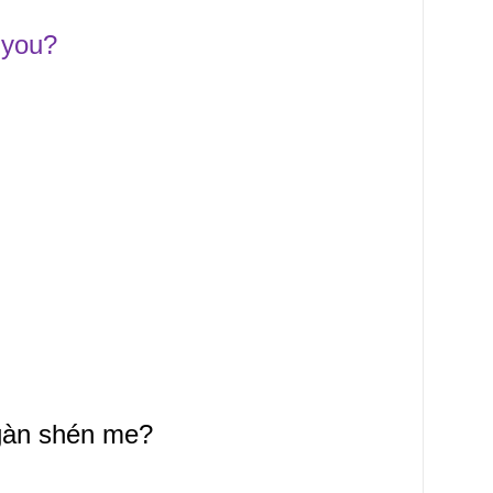
 you?
 gàn shén me?