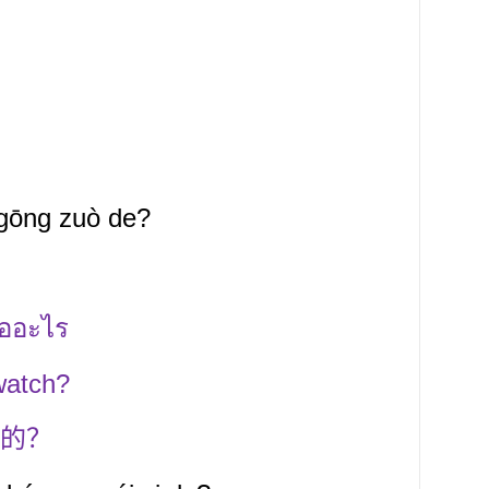
 gōng zuò de?
ห้ออะไร
watch?
的？