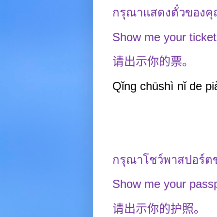
กรุณาแสดงตั๋วของคุณ
Show me your ticket
请出示你的票。
Qǐng chūshì nǐ de pi
กรุณาโชว์พาสปอร์ตข
Show me your passpo
请出示你的护照。