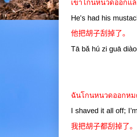
เขาโกนหนวดออกแล
He's had his mustac
他把胡子刮掉了。
Tā bǎ hú zi guā diào
ฉันโกนหนวดออกหม
I shaved it all off; I
我把胡子都刮掉了。