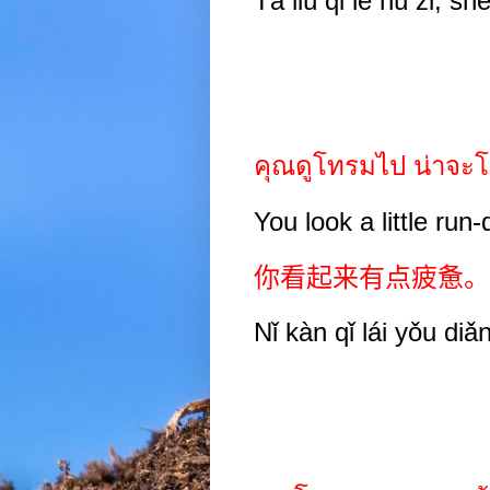
Tā liú qǐ le hú zi, sh
คุณดูโทรมไป น่าจ
You look a little run
你看起来有点疲惫。
Nǐ kàn qǐ lái yǒu diǎn