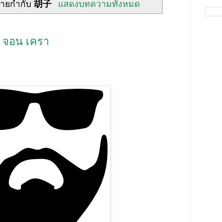
้ายกำกับ
胡子
แสดงบทความทั้งหมด
 จอน เครา