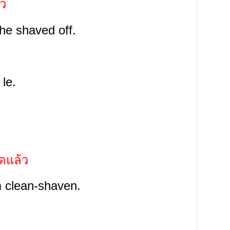
้ว
he shaved off.
 le.
ดแล้ว
’m clean-shaven.