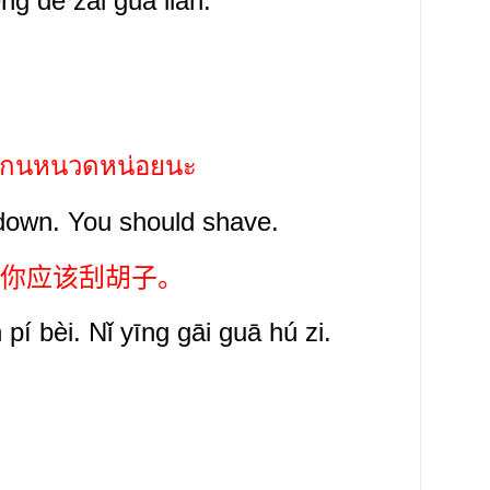
eng dé zài guā liǎn.
ะโกนหนวดหน่อยนะ
-down.
You should shave.
你应该刮胡子。
 pí bèi. Nǐ yīng gāi guā hú zi.