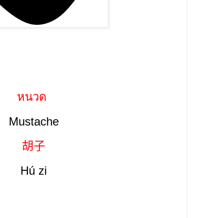
หนวด
Mustache
胡子
Hú
zi