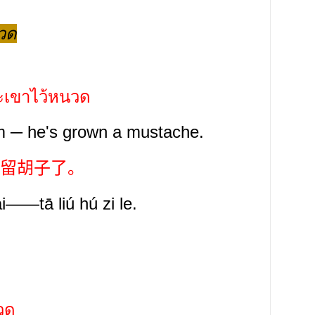
วด
าะเขาไว้หนวด
him ─ he's grown a mustache.
留胡子了。
ái——tā liú hú
zi
le.
นวด