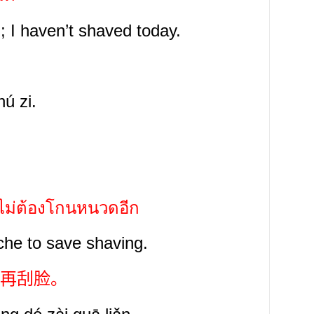
 ; I haven’t shaved today.
hú zi.
จะไม่ต้องโกนหนวดอีก
he to save shaving.
再刮脸。