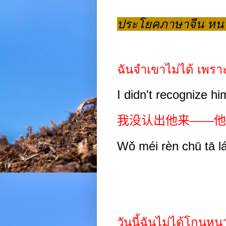
ประโยคภาษาจีน หน
ฉันจำเขาไม่ได้ เพร
I didn't recognize 
我没认出他来
——
他
Wǒ méi rèn chū tā l
วันนี้ฉันไม่ได้โกนห