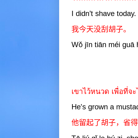
I didn’t shave today.
我今天没刮胡子。
Wǒ jīn tiān méi guā 
เขาไว้หนวด เพื่อที่
He's grown a mustac
他留起了胡子，省得