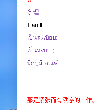
条理
Tiáo lǐ
เป็นระเบียบ
;
เป็นระบบ
;
มีกฎมีเกณฑ์
那是紧张而有秩序的工作。