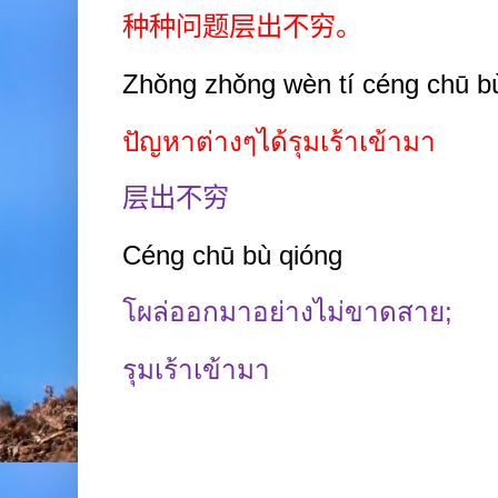
种种问题层出不穷。
Zhǒng zhǒng wèn tí céng chū bù
ปัญหาต่างๆได้รุมเร้าเข้ามา
层出不穷
Céng chū bù qióng
โผล่ออกมาอย่างไม่ขาดสาย
;
รุมเร้าเข้ามา