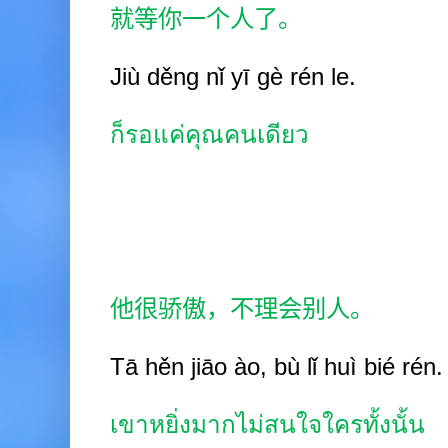
就等你一个人了。
Jiù děng nǐ yī gè rén le.
ก็รอแค่คุณคนเดียว
他很骄傲，不理会别人。
Tā hěn jiāo ào, bù lǐ huì bié rén.
เขาหยิ่งมากไม่สนใจใครทั้งนั้น