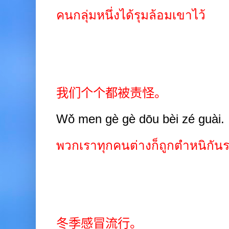
คนกลุ่มหนึ่งได้รุมล้อมเขาไว้
我们个个都被责怪。
Wǒ men gè gè dōu bèi zé guài.
พวกเราทุกคนต่างก็ถูกตำหนิกัน
冬季感冒流行。