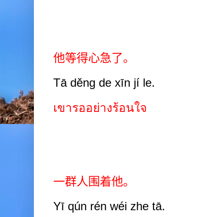
他等得心急了。
Tā děng de xīn jí le.
เขารออย่างร้อนใจ
一群人围着他。
Yī qún rén wéi zhe tā.