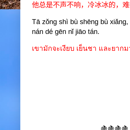
他总是不声不响，冷冰冰的，难
Tā zǒng shì bù shēng bù xiǎng, 
nán dé gēn nǐ jiāo tán.
เขามักจะเงียบ เย็นชา และยากมา
🍇🍇🍇🍇