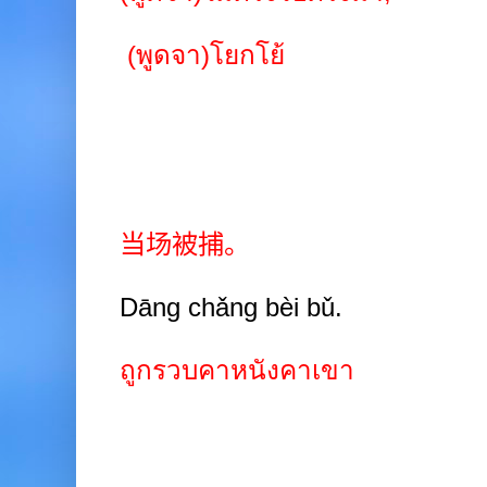
(พูดจา)โยกโย้
当场被捕。
Dāng chǎng bèi bǔ.
ถูกรวบคาหนังคาเขา