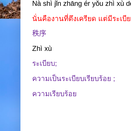
Nà shì jǐn zhāng ér yǒu zhì xù 
นั่นคืองานที่ตึงเครียด แต่มีระเบ
秩序
Zhì xù
ระเบียบ
;
ความเป็นระเบียบเรียบร้อย
;
ความเรียบร้อย