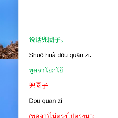
说话兜圈子。
Shuō huà dōu quān zi.
พูดจาโยกโย้
兜圈子
Dōu quān zi
(พูดจา)ไม่ตรงไปตรงมา
;