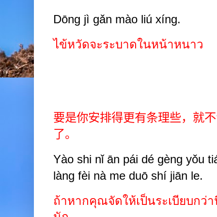
Dōng jì gǎn mào liú xíng.
ไข้หวัดจะระบาดในหน้าหนาว
要是你安排得更有条理些，就不
了。
Yào shi nǐ ān pái dé gèng yǒu tiáo
làng fèi nà me duō shí jiān le.
ถ้าหากคุณจัดให้เป็นระเบียบกว่าน
นัก