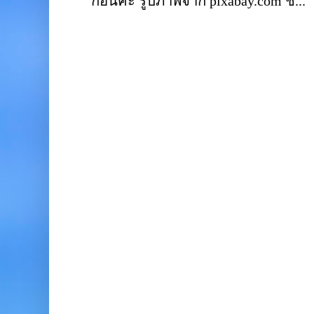
ก่อนค่ะ รูปภาพจาก pixabay.com ชั...