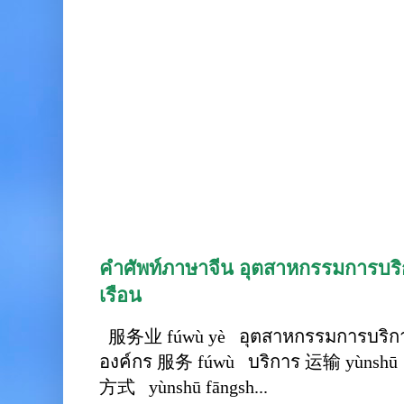
คำศัพท์ภาษาจีน อุตสาหกรรมการบริก
เรือน
服务业 fúwù yè อุตสาหกรรมการบริการ
องค์กร 服务 fúwù บริการ 运输 yùnshū 
方式 yùnshū fāngsh...