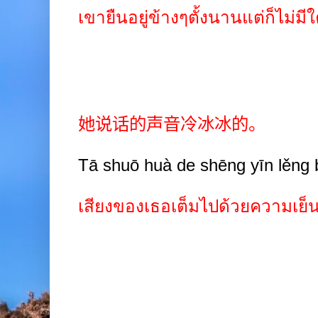
เขายืนอยู่ข้างๆตั้งนานแต่ก็ไม่
她说话的声音冷冰冰的。
Tā shuō huà de shēng yīn lěng 
เสียงของเธอเต็มไปด้วยความเย็