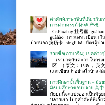
คำศัพท์ภาษาจีนที่เกี่ยวกับ
การฝากครรภ์ 怀孕 产检
Cr.Pixabay 挂号室 guàhào
guàhào การลงทะเบียน 门诊
ป่วยนอก 病历卡 bìnglì kǎ บัตรผู้ป่วย 
รายชื่อ(ภาษาจีน) เขตต่าง
เรามาดูกันค่ะว่า ในกรุงเ
区 ( 泰文： เขต ， 英文 ： 
และเขียนว่าอย่างไรบ้าง 
การศึกษาขั้นพื้นฐาน – ม
มัธยมศึกษาตอนปลาย 高中
มัธยมนี้จะแบ่งออกเป็นมั
ปลายเรา ไปดูคำศัพท์ที่เกี่