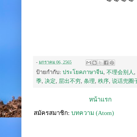
-
มกราคม 06, 2565
ป้ายกำกับ:
ประโยคภาษาจีน
,
不理会别人
,
季
,
决定
,
层出不穷
,
条理
,
秩序
,
说话兜圈
หน้าแรก
สมัครสมาชิก:
บทความ (Atom)