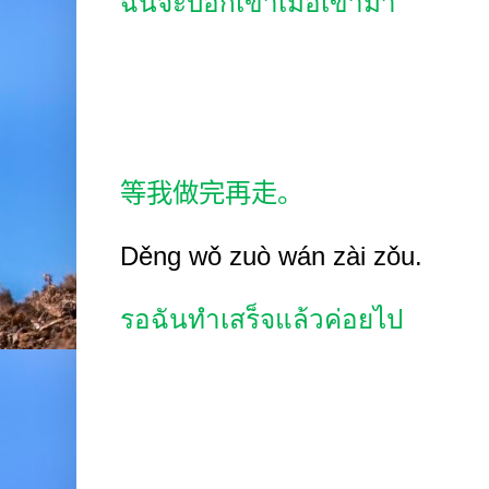
ฉันจะบอกเขาเมื่อเขามา
等我做完再走。
Děng wǒ zuò wán zài zǒu.
รอฉันทำเสร็จแล้วค่อยไป