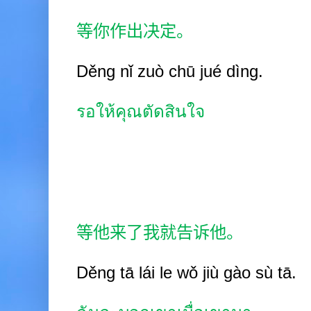
等你作出决定。
Děng nǐ zuò chū jué dìng.
รอให้คุณตัดสินใจ
等他来了我就告诉他。
Děng tā lái le wǒ jiù gào sù tā.