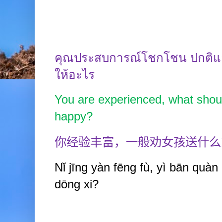
คุณประสบการณ์โชกโชน
ปกติแล
ให้อะไร
You are experienced, what shoul
happy?
你经验丰富，一般劝女孩送什么
Nǐ jīng
yàn fēng
fù, y
ì
bān quàn
dōng
xi?