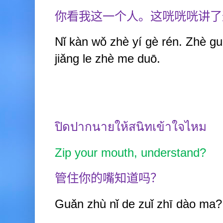
你看我这一个人。这咣咣咣讲了
Nǐ kàn wǒ zhè y
í
gè rén. Zhè g
jiǎng
le zhè
me duō.
ปิดปากนายให้สนิทเข้าใจไหม
Zip your mouth, understand?
管住你的嘴知道吗？
Guǎn zhù nǐ de zuǐ zhī dào ma?