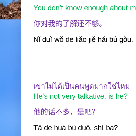
You don’t know enough about m
你对我的了解还不够。
Nǐ duì wǒ de liǎo jiě hái b
ú
gòu.
เขาไม่ได้เป็นคนพูดมากใช่ไหม
He's not very talkative, is he?
他的话不多，是吧？
Tā de huà bù duō, shì ba?