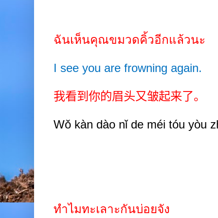
ฉันเห็นคุณขมวดคิ้วอีกแล้วนะ
I see you are frowning again.
我看到你的眉头又皱起来了。
Wǒ kàn dào nǐ de méi tóu yòu zhò
ทำไมทะเลาะกันบ่อยจัง