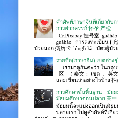
คำศัพท์ภาษาจีนที่เกี่ยวกับ
การฝากครรภ์ 怀孕 产检
Cr.Pixabay 挂号室 guàhào
guàhào การลงทะเบียน 门诊
ป่วยนอก 病历卡 bìnglì kǎ บัตรผู้ป่วย 
รายชื่อ(ภาษาจีน) เขตต่าง
เรามาดูกันค่ะว่า ในกรุงเ
区 ( 泰文： เขต ， 英文 ： 
และเขียนว่าอย่างไรบ้าง 
การศึกษาขั้นพื้นฐาน – ม
มัธยมศึกษาตอนปลาย 高中
มัธยมนี้จะแบ่งออกเป็นมั
ปลายเรา ไปดูคำศัพท์ที่เกี่