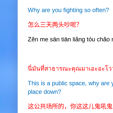
Why are you fighting so often?
怎么三天两头吵呢？
Zěn me sān tiān liǎng tóu chǎo
นี่มันที่สาธารณะคุณมาเอะอะโ
This is a public space,
why are 
place down?
这公共场所的，你这这儿鬼吼鬼