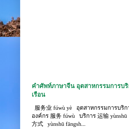
คำศัพท์ภาษาจีน อุตสาหกรรมการบริก
เรือน
服务业 fúwù yè อุตสาหกรรมการบริการ
องค์กร 服务 fúwù บริการ 运输 yùnshū 
方式 yùnshū fāngsh...