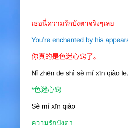
เธอนี่ความรักบังตาจริงๆเลย
You’re enchanted by his appear
你真的是色迷心窍了。
Nǐ zhēn de shì sè mí xīn qiào le
*
色迷心窍
Sè mí xīn
qiào
ความรักบังตา