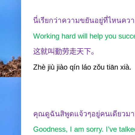
นี่เรียกว่าความขยันอยู่ที่ไหนความส
Working hard will help you succ
这就叫勤劳走天下。
Zhè jiù jiào qín
láo zǒu tiān
xià.
คุณดูฉันสิพูดแจ้วๆอยู่คนเดียวม
Goodness, I am sorry. I’ve talk