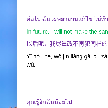
ต่อไป ฉันจะพยายามแก้ไข
ไม่ทำ
In future, I will not make the s
以后呢，我尽量改不再犯同样的
Yǐ hòu ne, wǒ j
ì
n liàng gǎi b
ú
zài
wù.
คุณรู้จักฉันน้อยไป