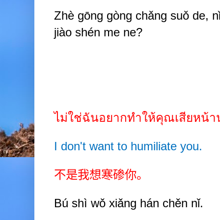
Zhè gōng gòng chǎng suǒ de, nǐ
jiào shén me ne?
ไม่ใช่ฉันอยากทำให้คุณเสียหน้า
I don't want to humiliate you.
不是我想寒碜你。
B
ú
shì wǒ xiǎng hán chěn nǐ.