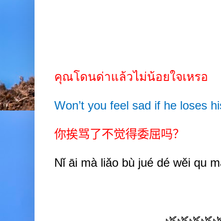
คุณโดนด่าแล้วไม่น้อยใจเหรอ
Won’t you feel sad if he loses h
你挨骂了不觉得委屈吗？
Nǐ āi mà liǎo bù jué dé wěi qu 
🌿🌿🌿🌿