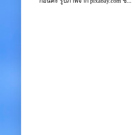
ก่อนค่ะ รูปภาพจาก pixabay.com ชั...