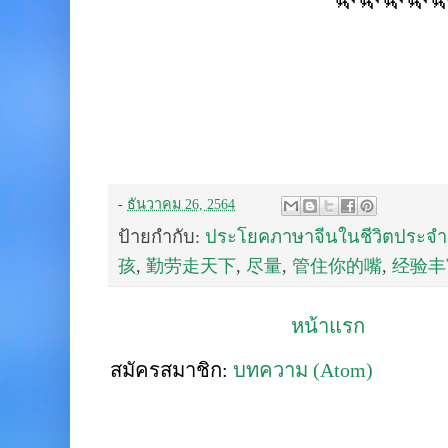
-
ธันวาคม 26, 2564
ป้ายกำกับ:
ประโยคภาษาจีนในชีวิตประจำ
孩
,
勤劳走天下
,
尽量
,
管住你的嘴
,
经验丰
หน้าแรก
สมัครสมาชิก:
บทความ (Atom)