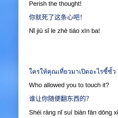
Perish the thought!
你就死了这条心吧！
Nǐ jiù sǐ le zhè tiáo xīn ba!
ใครให้คุณเที่ยวมาเปิดอะไรซี้ซั้ว
Who allowed you to touch it?
谁让你随便翻东西的？
Shéi ràng nǐ suí biàn fān dōng x