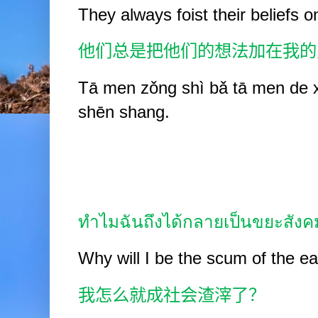
They always foist their beliefs 
他们总是把他们的想法加在我的
Tā men zǒng shì bǎ tā men de xi
shēn shang.
ทำไมฉันถึงได้กลายเป็นขยะสังค
Why will I be the scum of the ea
我怎么就成社会渣滓了？