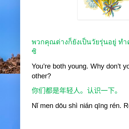
พวกคุณต่างก็ยังเป็นวัยรุ่นอยู่ ทำ
ซิ
You’re both young. Why don’t y
other?
你们都是年轻人。认识一下。
Nǐ
men dōu shì nián
qīng rén. 