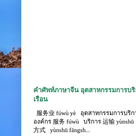
คำศัพท์ภาษาจีน อุตสาหกรรมการบริก
เรือน
服务业 fúwù yè อุตสาหกรรมการบริการ
องค์กร 服务 fúwù บริการ 运输 yùnshū 
方式 yùnshū fāngsh...