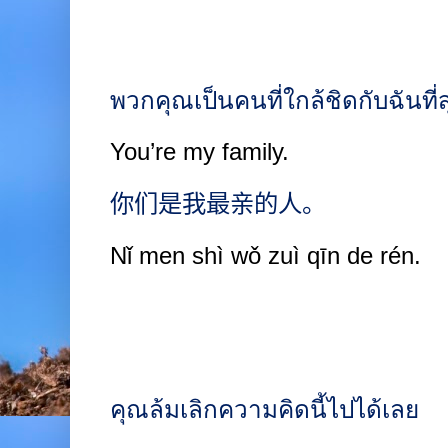
พวกคุณเป็นคนที่ใกล้ชิดกับฉันที่ส
You’re my family.
你们是我最亲的人。
Nǐ men shì wǒ zuì qīn de rén.
คุณล้มเลิกความคิดนี้ไปได้เลย