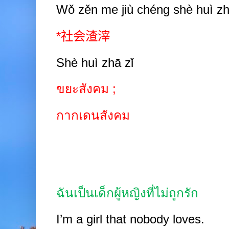
Wǒ zěn me jiù chéng shè huì zhā
*
社会渣滓
Shè
huì zhā
zǐ
ขยะสังคม
;
กากเดนสังคม
ฉันเป็นเด็กผู้หญิงที่ไม่ถูกรัก
I’m a girl that nobody loves.