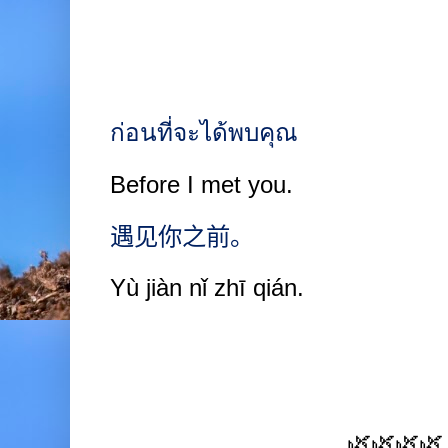
ก่อนที่จะได้พบคุณ
Before I met you.
遇见你之前。
Yù jiàn nǐ zhī qián.
🌿🌿🌿🌿