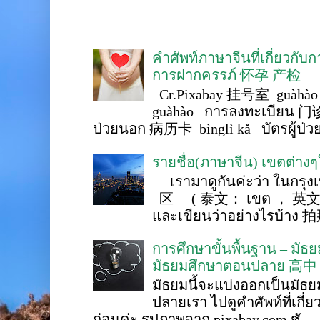
คำศัพท์ภาษาจีนที่เกี่ยวกับ
การฝากครรภ์ 怀孕 产检
Cr.Pixabay 挂号室 guàhào
guàhào การลงทะเบียน 门诊
ป่วยนอก 病历卡 bìnglì kǎ บัตรผู้ป่วย 
รายชื่อ(ภาษาจีน) เขตต่าง
เรามาดูกันค่ะว่า ในกรุงเ
区 ( 泰文： เขต ， 英文 ： 
และเขียนว่าอย่างไรบ้าง 
การศึกษาขั้นพื้นฐาน – ม
มัธยมศึกษาตอนปลาย 高中
มัธยมนี้จะแบ่งออกเป็นมั
ปลายเรา ไปดูคำศัพท์ที่เกี่
ก่อนค่ะ รูปภาพจาก pixabay.com ชั...