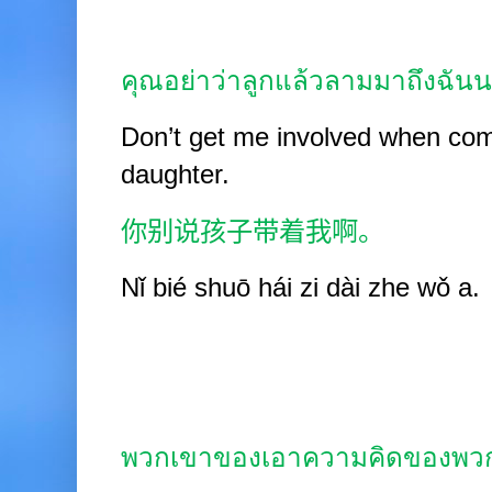
คุณอย่าว่าลูกแล้วลามมาถึงฉัน
Don’t get me involved when com
daughter.
你别说孩子带着我啊。
Nǐ bié shuō hái zi dài zhe wǒ a.
พวกเขาของเอาความคิดของพวกเ