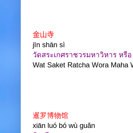
金山寺
jīn shān sì
วัดสระเกศราชวรมหาวิหาร หรือ 
Wat Saket Ratcha Wora Maha 
暹罗博物馆
xiān luó bó wù guǎn