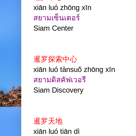
xiān luó zhōng xīn
สยามเซ็นเตอร์
Siam Cent
e
r
暹罗探索中心
xiān luó tànsuǒ zhōng xīn
สยามดิสคัฟเวอรี
Siam Discovery
暹罗天地
xiān luó tiān dì