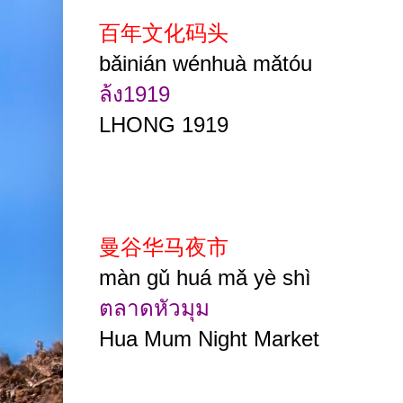
百年文化码头
bǎinián wénhuà mǎtóu
ล้ง1919
LHONG 1919
曼谷华马夜市
màn gǔ huá mǎ yè shì
ตลาดหัวมุม
Hua Mum Night Market