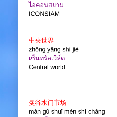
ไอคอนสยาม
ICONSIAM
中央世界
zhōng yāng shì jiè
เซ็นทรัลเวิล์ด
Central world
曼谷水门市场
màn gǔ shuǐ mén shì chǎng