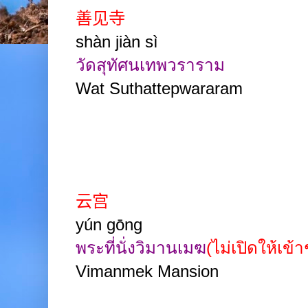
善见寺
shàn jiàn sì
วัดสุทัศนเทพวราราม
Wat Suthattepwararam
云宫
yún gōng
พระที่นั่งวิมานเมฆ
(ไม่เปิดให้เข้
Vimanmek Mansion