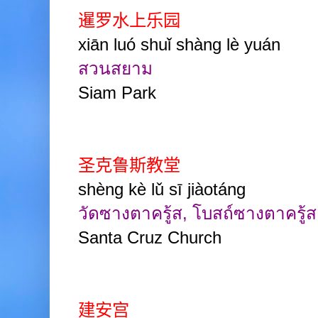
暹罗水上乐园
xiān luó shuǐ shàng lè yuán
สวนสยาม
Siam Park
圣克鲁斯教堂
shèng kè lǔ sī jiàotáng
วัดซางตาครู้ส, โบสถ์ซางตาครู้ส 
Santa Cruz Church
建安宫