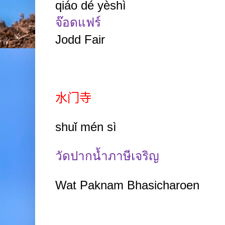
qiáo dé yèshì
จ๊อดแฟร์
Jodd Fair
水门寺
shuǐ mén sì
วัดปากน้ำภาษีเจริญ
Wat Paknam Bhasicharoen