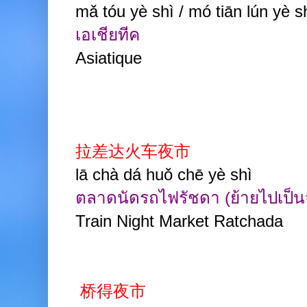
mǎ tóu yè shì
/ mó tiān lún yè s
เอเชียทีค
Asiatique
拉差达火车夜市
lā chà dá huǒ chē yè shì
ตลาดนัดรถไฟรัชดา (ย้ายไปเป็
Train Night Market Ratchada
桥得夜市