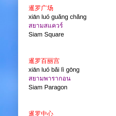
暹罗广场
xiān luó guǎng chǎng
สยามสแควร์
Siam Square
暹罗百丽宫
xiān luó bǎi lì gōng
สยามพารากอน
Siam Paragon
暹罗中心