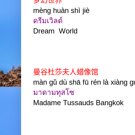
梦幻世界
mèng huàn shì jiè
ดรีมเวิลด์
Dream World
曼谷杜莎夫人蜡像馆
màn gǔ dù shā fū rén là xiàng 
มาดามทุสโซ
Madame Tussauds Bangkok