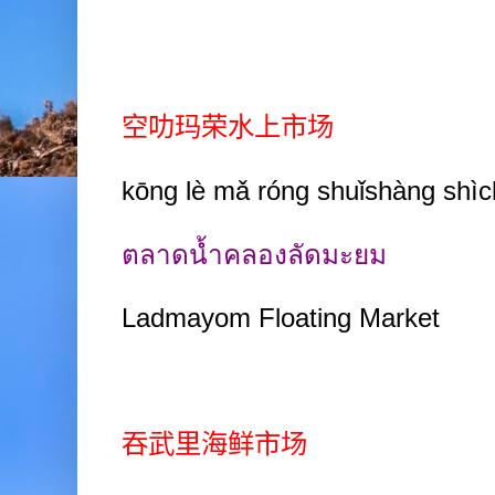
空叻玛荣水上市场
kōng lè mǎ róng shuǐshàng shì
ตลาดน้ำคลองลัดมะยม
Ladmayom Floating Market
吞武里海鲜市场