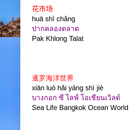
花市场
huā shì chǎng
ปากคลองตลาด
Pak Khlong Talat
暹罗海洋世界
xiān luó hǎi yáng shì jiè
บางกอก ซี ไลฟ์ โอเชียนเวิลด์
Sea Life Bangkok Ocean World