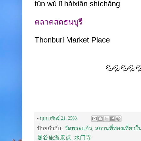
tūn wǔ lǐ hǎixiān shìchǎng
ตลาดสดธนบุรี
Thonburi Market Place
💦💦💦💦
-
กุมภาพันธ์ 21, 2563
ป้ายกำกับ:
วัดพระแก้ว
,
สถานที่ท่องเที่ยวใ
曼谷旅游景点
,
水门寺