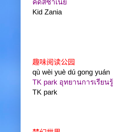
คิดส์ซาเนีย
Kid Zania
趣味阅读公园
qù wèi yuè dú gong yuán
TK park
อุทยานการเรียนรู้
TK park