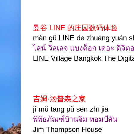
曼谷 LINE 的庄园数码体验
màn gǔ LINE de zhuāng yuán s
ไลน์ วิลเลจ แบงค็อก เดอะ ดิจิ
LINE Village Bangkok The Digit
吉姆
·
汤普森之家
jí mǔ tāng pǔ sēn zhī jiā
พิพิธภัณฑ์บ้านจิม ทอมป์สัน
Jim Thompson House