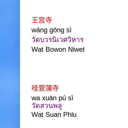
王宫寺
wáng gōng sì
วัดบวรนิเวศวิหาร
Wat Bowon Niwet
哇萱蒲寺
wa xuān pú sì
วัดสวนพลู
Wat Suan Phlu