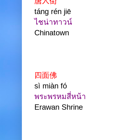
唐人街
táng rén jiē
ไชน่าทาวน์
Chinatown
四面佛
sì miàn fó
พระพรหมสี่หน้า
Erawan Shrine