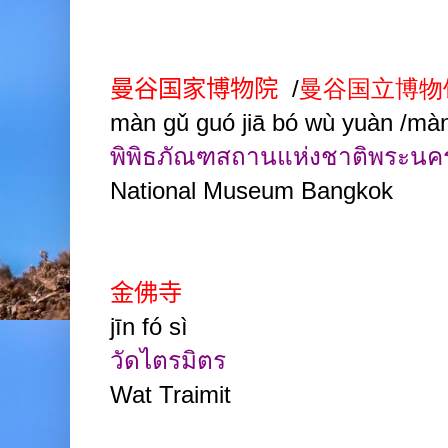
曼谷国家博物院
/
曼谷国立博物
màn gǔ guó jiā bó wù yuàn /
màn
พิพิธภัณฑสถานแห่งชาติพระนค
National Museum Bangkok
金佛寺
jīn fó sì
วัดไตรมิตร
Wat Traimit