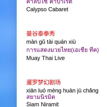
คาลิปโซ่ คาบาเร่ต์
Calypso Cabaret
曼谷泰拳秀
màn gǔ tài quán xiù
การแสดงมวยไทย(เอเชีย ทีค)
Muay Thai Live
暹罗梦幻剧场
xiān luó mèng
huàn jù
chǎng
สยามนิรมิต
Siam Niramit