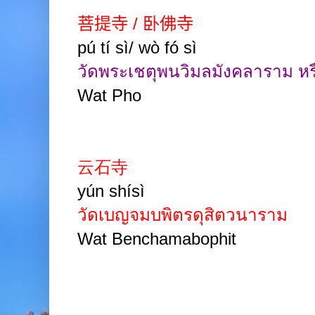
菩提寺
/
卧佛寺
pú tí sì/ wò fó sì
วัดพระเชตุพนวิมลมังคลาราม หรื
Wat Pho
云石寺
yún shísì
วัดเบญจมบพิตรดุสิตวนาราม
Wat Benchamabophit