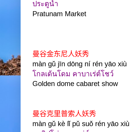
ประตูน้ำ
Pratunam Market
曼谷金东尼人妖秀
màn gǔ jīn dōng ní rén yāo xiù
โกลเด้นโดม คาบาเร่ต์โชว์
Golden dome cabaret show
曼谷克里普索人妖秀
màn gǔ kè lǐ pǔ suǒ rén yāo xiù