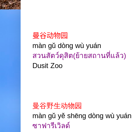
曼谷动物园
màn gǔ dòng wù yuán
สวนสัตว์ดุสิต(ย้ายสถานที่แล้ว)
Dusit Zoo
曼谷野生动物园
màn gǔ yě shēng dòng wù yuá
ซาฟารีเวิลด์