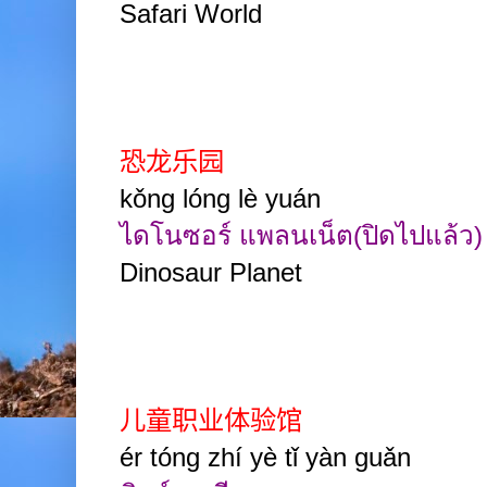
Safari World
恐龙乐园
kǒng lóng lè yuán
ไดโนซอร์ แพลนเน็ต(ปิดไปแล้ว)
Dinosaur Planet
儿童职业体验馆
ér tóng zhí yè tǐ yàn guǎn