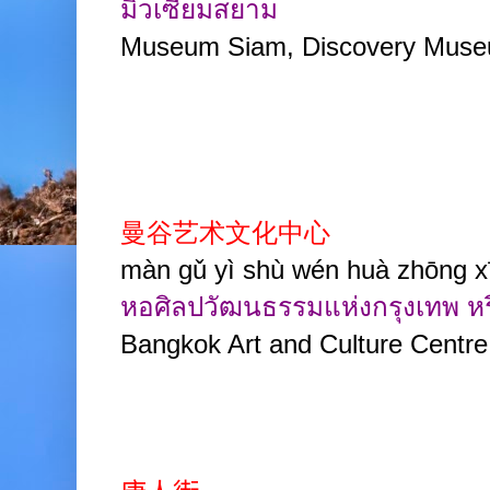
มิวเซียมสยาม
Museum Siam, Discovery Mus
曼谷艺术文化中心
màn gǔ yì shù wén huà zhōng 
หอศิลปวัฒนธรรมแห่งกรุงเทพ หร
Bangkok Art and Culture Centre