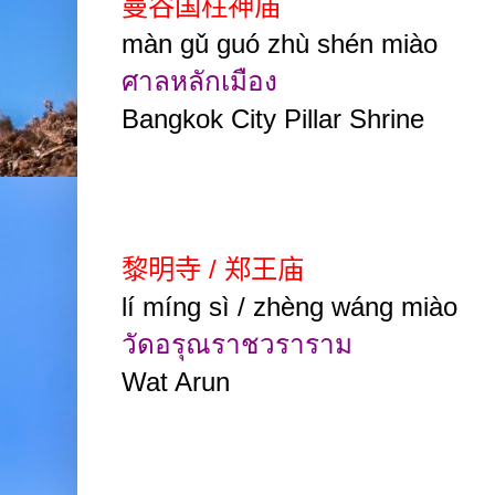
曼谷国柱神庙
màn gǔ guó zhù shén miào
ศาลหลักเมือง
Bangkok City Pillar Shrine
黎明寺
/
郑王庙
lí míng sì / zhèng wáng miào
วัดอรุณราชวราราม
Wat Arun