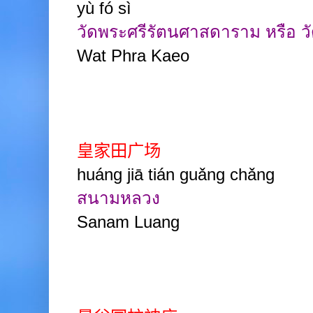
yù fó sì
วัดพระศรีรัตนศาสดาราม หรือ ว
Wat Phra Kaeo
皇家田广场
huáng jiā tián guǎng chǎng
สนามหลวง
Sanam Luang