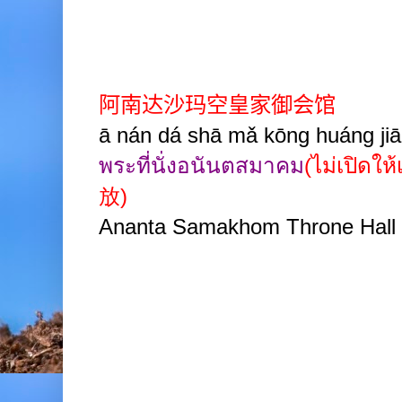
阿南达沙玛空皇家御会馆
ā nán dá shā mǎ kōng huáng ji
พระที่นั่งอนันตสมาคม
(ไม่เปิดให
放
)
Ananta Samakhom Throne Hall