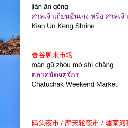
jiàn ān gōng
ศาลเจ้าเกียนอันเกง หรือ ศาลเจ้
Kian Un Keng Shrine
曼谷周末市场
màn gǔ zhōu mò shì chǎng
ตลาดนัดจตุจักร
Chatuchak Weekend Market
码头夜市 / 摩天轮夜市 / 湄南