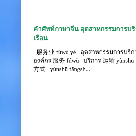
คำศัพท์ภาษาจีน อุตสาหกรรมการบริก
เรือน
服务业 fúwù yè อุตสาหกรรมการบริการ
องค์กร 服务 fúwù บริการ 运输 yùnshū 
方式 yùnshū fāngsh...