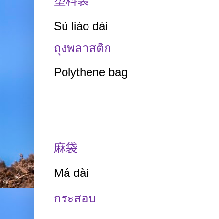
塑料袋
Sù liào dài
ถุงพลาสติก
Polythene bag
麻袋
Má
dài
กระสอบ