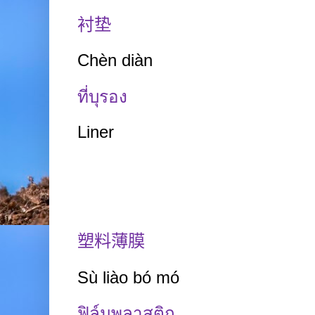
衬垫
Chèn diàn
ที่บุรอง
Liner
塑料薄膜
Sù
liào bó
mó
ฟิล์มพลาสติก