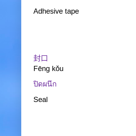
Adhesive tape
封口
Fēng
kǒu
ปิดผนึก
Seal