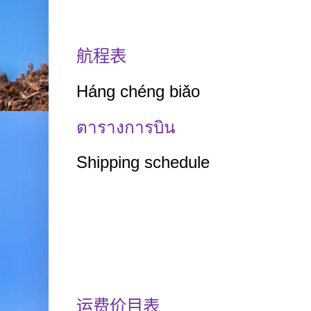
航程表
Háng
chéng biǎo
ตารางการบิน
Shipping schedule
运费价目表