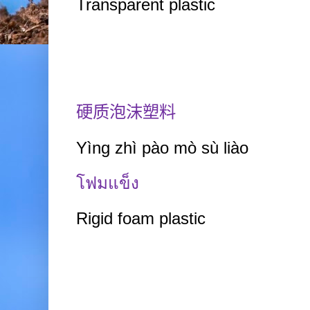
Transparent plastic
硬质泡沫塑料
Yìng zhì pào mò sù liào
โฟมแข็ง
Rigid foam plastic