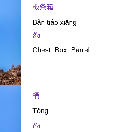
板条箱
Bǎn tiáo xiāng
ลัง
Chest, Box, Barrel
桶
Tǒng
ถัง