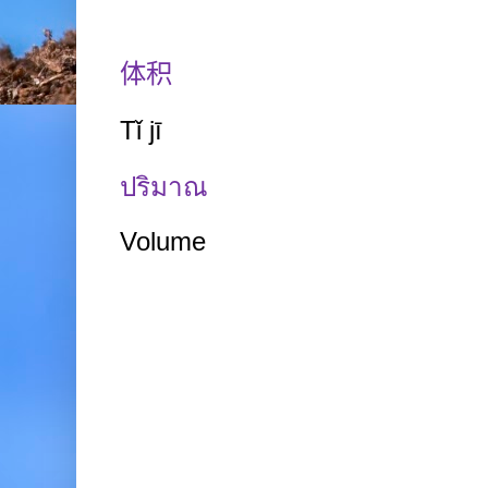
体积
Tǐ
jī
ปริมาณ
Volume