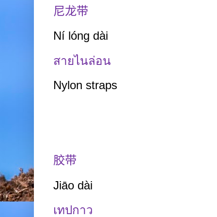
尼龙带
Ní
lóng dài
สายไนล่อน
Nylon straps
胶带
Jiāo
dài
เทปกาว