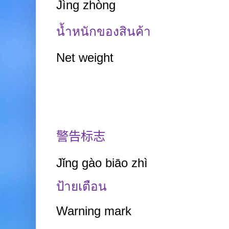
Jìng
zhòng
น้ำหนักของสินค้า
Net weight
警告标志
Jǐng gào biāo zhì
ป้ายเตือน
Warning mark