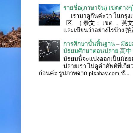
รายชื่อ(ภาษาจีน) เขตต่าง
เรามาดูกันค่ะว่า ในกรุงเ
区 ( 泰文： เขต ， 英文 ： 
และเขียนว่าอย่างไรบ้าง 
การศึกษาขั้นพื้นฐาน – ม
มัธยมศึกษาตอนปลาย 高中
มัธยมนี้จะแบ่งออกเป็นมั
ปลายเรา ไปดูคำศัพท์ที่เกี่
ก่อนค่ะ รูปภาพจาก pixabay.com ชั...