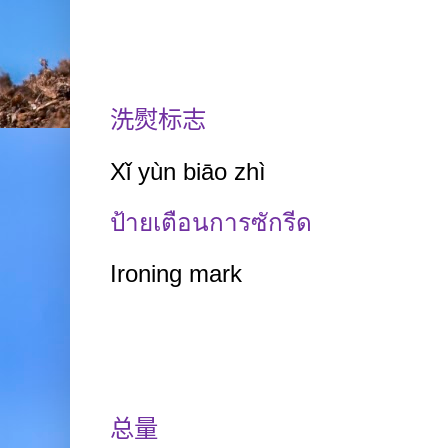
洗熨标志
Xǐ yùn biāo
zhì
ป้ายเตือนการซักรีด
Ironing mark
总量