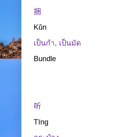
捆
Kǔn
เป็นกำ
,
เป็นมัด
Bundle
听
Tīng