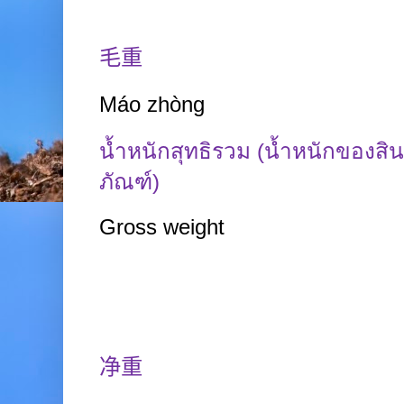
毛重
Máo
zhòng
น้ำหนักสุทธิรวม (น้ำหนักของสิน
ภัณฑ์)
Gross weight
净重