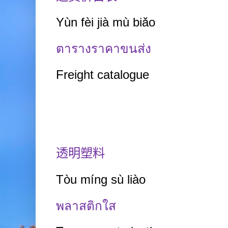
Yùn
fèi jià
mù biǎo
ตารางราคาขนส่ง
Freight catalogue
透明塑料
Tòu
míng sù
liào
พลาสติกใส