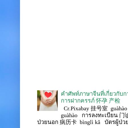
คำศัพท์ภาษาจีนที่เกี่ยวกับ
การฝากครรภ์ 怀孕 产检
Cr.Pixabay 挂号室 guàhào
guàhào การลงทะเบียน 门诊
ป่วยนอก 病历卡 bìnglì kǎ บัตรผู้ป่วย 