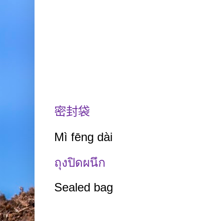
密封袋
Mì fēng dài
ถุงปิดผนึก
Sealed bag