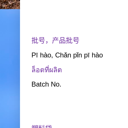
批号，产品批号
Pī hào, Chǎn pǐn pī hào
ล็อตที่ผลิต
Batch No.