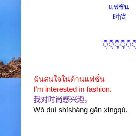
แฟชั่น
时尚
👇👇👇👇👇
ฉันสนใจในด้านแฟชั่น
I’m interested in fashion.
我对时尚感兴趣。
Wǒ duì shíshàng gǎn xìngqù.