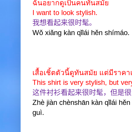
ฉันอยากดูเป็นคนทันสมัย
I want to look stylish.
我想看起来很时髦。
Wǒ xiǎng kàn qǐlái hěn shímáo.
เสื้อเชิ้ตตัวนี้ดูทันสมัย แต่มีราค
This shirt is very stylish, but v
这件衬衫看起来很时髦，但是很
Zhè jiàn chènshān kàn qǐlái hě
guì.