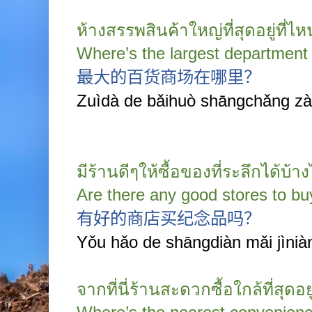
ห้างสรรพสินค้าใหญ่ที่สุดอยู่ที่ไห
Where’s the largest department
最大的百货商场在哪里？
Zuìdà de bǎihuò shāngchǎng zài
มีร้านดีๆให้ซื้อของที่ระลึกได้บ้า
Are there any good stores to bu
有好的商店买纪念品吗？
Yǒu hǎo de shāngdiàn mǎi jìnià
จากที่นี่ร้านสะดวกซื้อใกล้ที่สุด