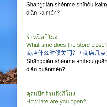
Shāngdiàn shénme shíhòu kāi
diǎn kāimén?
ร้านปิดกี่โมง
What time does the store close
商店什么时候关门？
/
商店几点
Shāngdiàn shénme shíhòu guā
diǎn guānmén?
คุณเปิดร้านถึงกี่โมง
How late are you open?