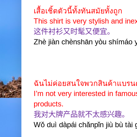
เสื้อเชิ้ตตัวนี้ทั้งทันสมัยทั้งถูก
This shirt is very stylish and in
这件衬衫又时髦又便宜。
Zhè jiàn chènshān yòu shímáo y
ฉันไม่ค่อยสนใจพวกสินค้าแบรน
I’m not very interested in famo
products.
我对大牌产品就不太感兴趣。
Wǒ duì dàpái chǎnpǐn jiù bù tài