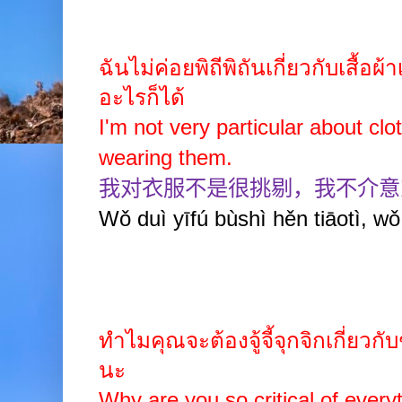
ฉันไม่ค่อยพิถีพิถันเกี่ยวกับเสื้อผ
อะไรก็ได้
I'm not very particular about clo
wearing them.
我对衣服不是很挑剔，我不介意
Wǒ duì yīfú bùshì hěn tiāotì, wǒ
ทำไมคุณจะต้องจู้จี้จุกจิกเกี่ยวกับช
นะ
Why are you so critical of every