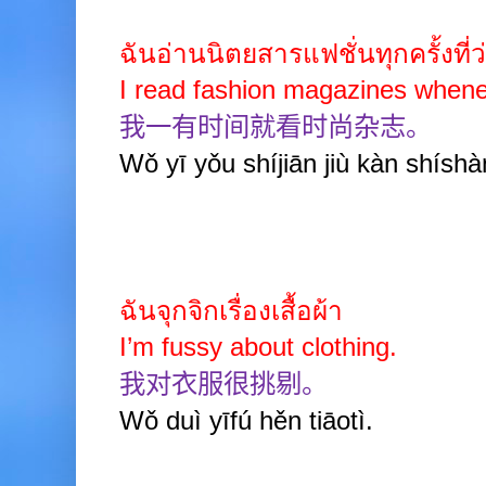
ฉันอ่านนิตยสารแฟชั่นทุกครั้งที่ว
I read fashion magazines whene
我一有时间就看时尚杂志。
Wǒ yī yǒu shíjiān jiù kàn shíshà
ฉันจุกจิกเรื่องเสื้อผ้า
I’m fussy about clothing.
我对衣服很挑剔。
Wǒ duì yīfú hěn tiāotì.