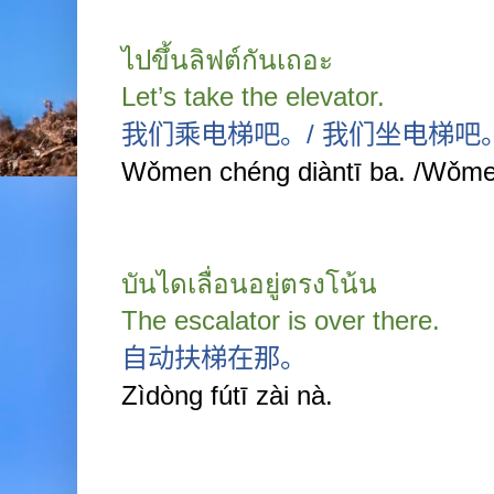
ไปขึ้นลิฟต์กันเถอะ
Let’s take the elevator.
我们乘电梯吧。
/
我们坐电梯吧
Wǒmen chéng diàntī ba. /Wǒmen
บันไดเลื่อนอยู่ตรงโน้น
The escalator is over there.
自动扶梯在那。
Zìdòng fútī zài nà.