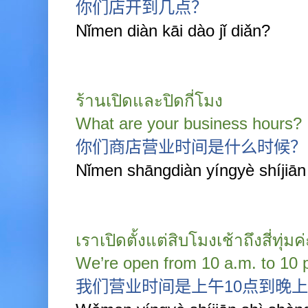
你们店开到几点？
Nǐmen diàn kāi dào jǐ diǎn?
ร้านเปิดและปิดกี่โมง
What are your business hours?
你们商店营业时间是什么时候？
Nǐmen shāngdiàn yíngyè shíjiā
เราเปิดตั้งแต่สิบโมงเช้าถึงสี่ทุ่มค่
We’re open from 10 a.m. to 10 
我们营业时间是上午
10
点到晚上