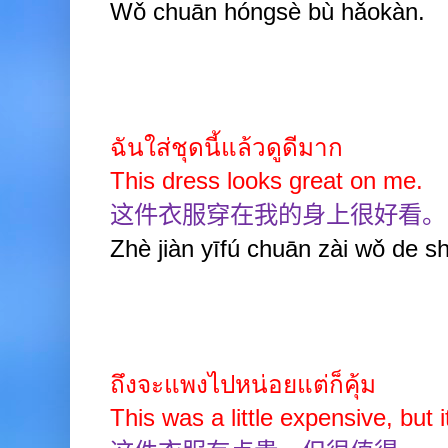
Wǒ chuān hóngsè bù hǎokàn.
ฉันใส่ชุดนี้แล้วดูดีมาก
This dress looks great on me.
这件衣服穿在我的身上很好看。
Zhè jiàn yīfú chuān zài wǒ de 
ถึงจะแพงไปหน่อยแต่ก็คุ้ม
This was a little expensive, but it