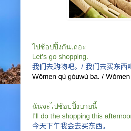
ไปช้อปปิ้งกันเถอะ
Let’s go shopping.
我们去购物吧。
/
我们去买东西
Wǒmen qù gòuwù ba. / Wǒmen q
ฉันจะไปช้อปปิ้งบ่ายนี้
I'll do the shopping this afterno
今天下午我会去买东西。