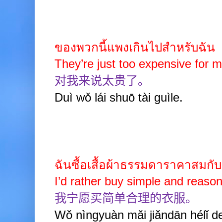
ของพวกนี้แพงเกินไปสำหรับฉัน
They’re just too expensive for m
对我来说太贵了。
Duì wǒ lái shuō tài guìle.
ฉันซื้อเสื้อผ้าธรรมดาราคาสมกั
I’d rather buy simple and reason
我宁愿买简单合理的衣服。
Wǒ nìngyuàn mǎi jiǎndān hélǐ de