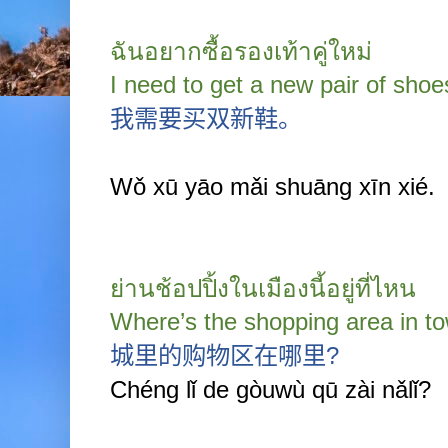
ฉันอยากซื้อรองเท้าคู่ใหม่
I need to get a new pair of shoe
我需要买双新鞋。
Wǒ xū yāo mǎi shuāng xīn xié.
ย่านช้อปปิ้งในเมืองนี้อยู่ที่ไหน
Where’s the shopping area in t
城里的购物区在哪里
?
Chéng lǐ de gòuwù qū zài nǎlǐ?