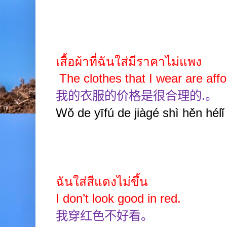
เสื้อผ้าที่ฉันใส่มีราคาไม่แพง
The clothes that I wear are affo
我的衣服的价格是很合理的
.
。
Wǒ de yīfú de jiàgé shì hěn hélǐ
ฉันใส่สีแดงไม่ขึ้น
I don’t look good in red.
我穿红色不好看。