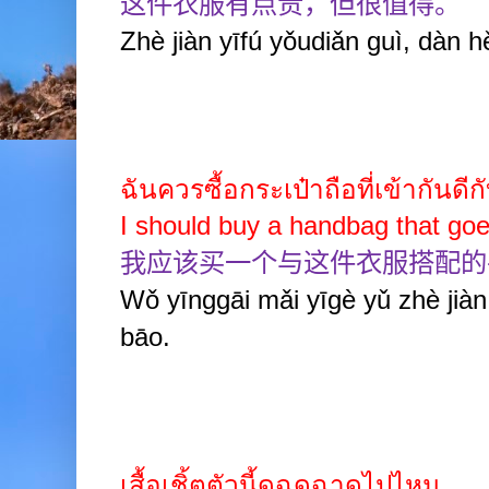
这件衣服有点贵，但很值得。
Zhè jiàn yīfú yǒudiǎn guì, dàn h
ฉันควรซื้อกระเป๋าถือที่เข้ากันดีกั
I should buy a handbag that goes
我应该买一个与这件衣服搭配的
Wǒ yīnggāi mǎi yīgè yǔ zhè jiàn
bāo.
เสื้อเชิ้ตตัวนี้ดูฉูดฉาดไปไหม