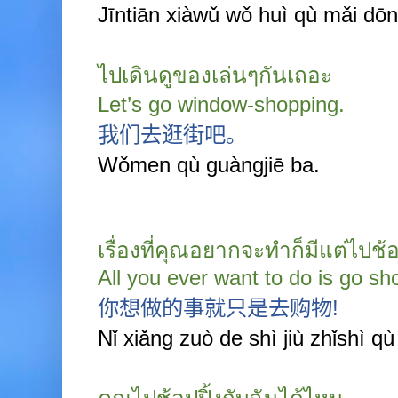
Jīntiān xiàwǔ wǒ huì qù mǎi dōn
ไปเดินดูของเล่นๆกันเถอะ
Let’s go window-shopping.
我们去逛街吧。
Wǒmen qù guàngjiē ba.
เรื่องที่คุณอยากจะทำก็มีแต่ไปช้อ
All you ever want to do is go s
你想做的事就只是去购物
!
Nǐ xiǎng zuò de shì jiù zhǐshì q