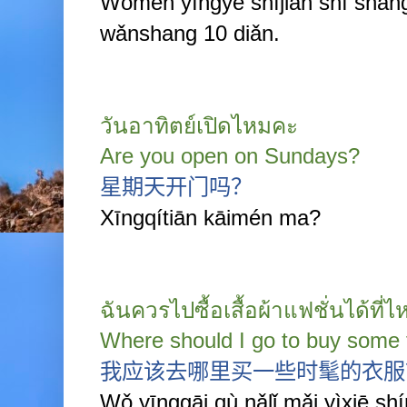
Wǒmen yíngyè shíjiān shì shàn
wǎnshang 10 diǎn.
วันอาทิตย์เปิดไหมคะ
Are you open on Sundays?
星期天开门吗？
Xīngqítiān kāimén ma?
ฉันควรไปซื้อเสื้อผ้าแฟชั่นได้ที่ไ
Where should I go to buy some 
我应该去哪里买一些时髦的衣服
Wǒ yīnggāi qù nǎlǐ mǎi y
ì
xiē sh