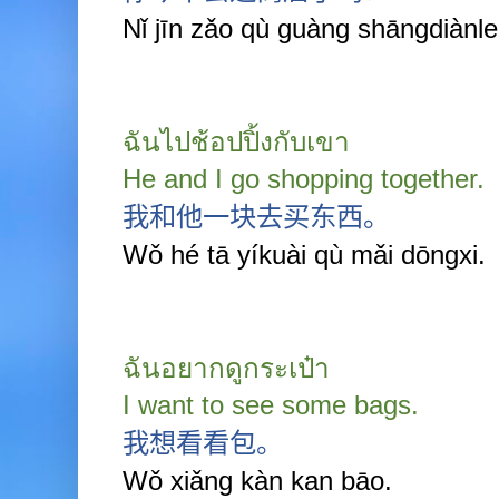
Nǐ jīn zǎo qù guàng shāngdiànl
ฉันไปช้อปปิ้งกับเขา
He and I go shopping together.
我和他一块去买东西。
Wǒ hé tā y
í
kuài qù mǎi dōngxi.
ฉันอยากดูกระเป๋า
I want to see some bags.
我想看看包。
Wǒ xiǎng kàn kan bāo.