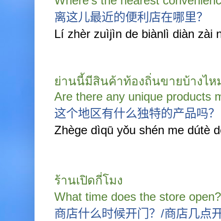
Where’s the nearest convenienc
离这儿最近的便利店在哪里？
Lí zhèr zuìjìn de biànlì diàn zài 
ย่านนี้มีสินค้าท้องถิ่นขายบ้างไห
Are there any unique products m
这个地区有什么独特的产品吗？
Zhège dìqū yǒu shén me dútè 
ร้านเปิดกี่โมง
What time does the store open?
商店什么时候开门？
/
商店几点