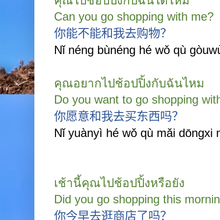
คุณไปช้อปปิ้งกับฉันได้ไหม
Can you go shopping with me?
你能不能和我去购物？
Nǐ néng bùnéng hé wǒ qù gòuw
คุณอยากไปช้อปปิ้งกับฉันไหม
Do you want to go shopping wi
你愿意和我去买东西吗？
Nǐ yuànyì hé wǒ qù mǎi dōngxi
เช้านี้คุณไปช้อปปิ้งหรือยัง
Did you go shopping this morni
你今早去逛商店了吗？