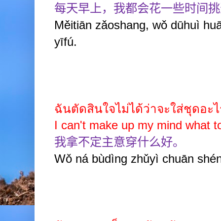
每天早上，我都会花一些时间挑
Měitiān zǎoshang, wǒ dūhuì huā 
yīfú.
ฉันตัดสินใจไม่ได้ว่าจะใส่ชุดอะไ
I can't make up my mind what t
我拿不定主意穿什么好。
Wǒ ná bùdìng zhǔyì chuān shé