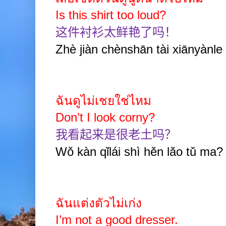
Is this shirt too loud?
这件衬衫太鲜艳了吗！
Zhè jiàn chènshān tài xiānyànle
ฉันดูไม่เชยใช่ไหม
Don’t I look corny?
我看起来是很老土吗？
Wǒ kàn qǐlái shì hěn lǎo tǔ ma?
ฉันแต่งตัวไม่เก่ง
I’m not a good dresser.