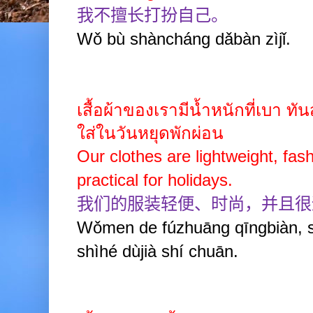
我不擅长打扮自己。
Wǒ bù shàncháng dǎbàn zìjǐ.
เสื้อผ้าของเรามีน้ำหนักที่เบา 
ใส่ในวันหยุดพักผ่อน
Our clothes are lightweight, fas
practical for holidays.
我们的服装轻便、时尚，并且很
Wǒmen de fúzhuāng qīngbiàn, s
shìhé dùjià shí chuān.