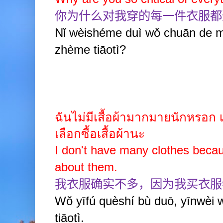
你为什么对我穿的每一件衣服都
Nǐ wèishéme duì wǒ chuān de měi
zhème tiāotì?
ฉันไม่มีเสื้อผ้ามากมายนักหรอก
เลือกซื้อเสื้อผ้านะ
I don't have many clothes becau
about them.
我衣服确实不多，因为我买衣服
Wǒ yīfú quèshí bù duō, yīnwèi w
tiāotì.