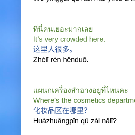
ที่นี่คนเยอะมากเลย
It’s very crowded here.
这里人很多。
Zhèlǐ rén hěnduō.
แผนกเครื่องสำอางอยู่ที่ไหนคะ
Where’s the cosmetics departm
化妆品区在哪里？
Huàzhuāngpǐn qū zài nǎlǐ?