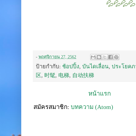
💦💦💦💦
-
พฤศจิกายน 27, 2562
ป้ายกำกับ:
ช้อปปิ้ง
,
บันไดเลื่อน
,
ประโยคภ
区
,
时髦
,
电梯
,
自动扶梯
หน้าแรก
สมัครสมาชิก:
บทความ (Atom)