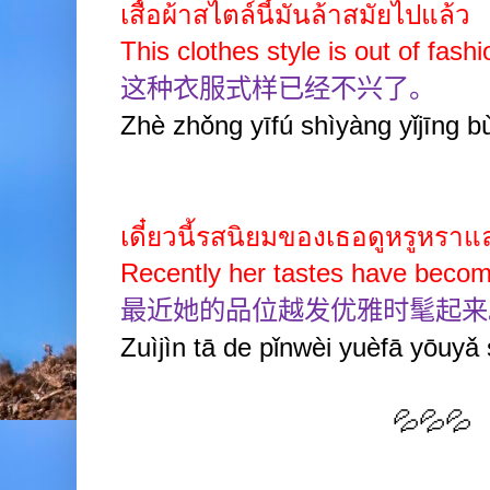
เสื้อผ้าสไตล์นี้มันล้าสมัยไปแล้ว
This clothes style is out of fash
这种衣服式样已经不兴了。
Zhè zhǒng yīfú shìyàng yǐjīng bù
เดี๋ยวนี้รสนิยมของเธอดูหรูหราแ
Recently her tastes have becom
最近她的品位越发优雅时髦起来
Zuìjìn tā de pǐnwèi yuèfā yōuyǎ 
💦💦💦